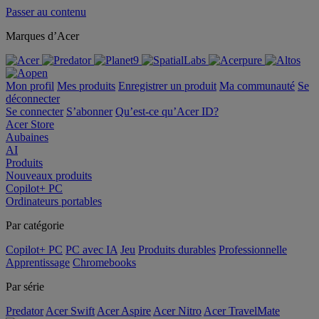
Passer au contenu
Marques d’Acer
Mon profil
Mes produits
Enregistrer un produit
Ma communauté
Se
déconnecter
Se connecter
S’abonner
Qu’est-ce qu’Acer ID?
Acer Store
Aubaines
AI
Produits
Nouveaux produits
Copilot+ PC
Ordinateurs portables
Par catégorie
Copilot+ PC
PC avec IA
Jeu
Produits durables
Professionnelle
Apprentissage
Chromebooks
Par série
Predator
Acer Swift
Acer Aspire
Acer Nitro
Acer TravelMate