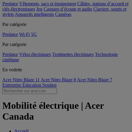
Predator
Vêtements, sacs et équipement
Câbles, stations d’accueil et
clés électroniques
Jeu
Casques d’écoute et audio
Claviers, souris et
stylets
Appareils intelligents
Caméras
Par catégorie
Predator
Wi-Fi
5G
Par catégorie
Predator
Vélos électriques
Trottinettes électriques
Technologie
cinétique
En vedette
Acer Nitro Blaze 11
Acer Nitro Blaze 8
Acer Nitro Blaze 7
Entreprise
Éducation
Soutien
Mobilité électrique | Acer
Canada
Accueil