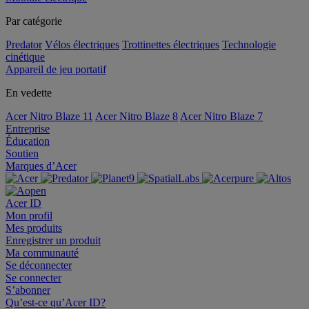
Par catégorie
Predator
Vélos électriques
Trottinettes électriques
Technologie
cinétique
Appareil de jeu portatif
En vedette
Acer Nitro Blaze 11
Acer Nitro Blaze 8
Acer Nitro Blaze 7
Entreprise
Éducation
Soutien
Marques d’Acer
Acer ID
Mon profil
Mes produits
Enregistrer un produit
Ma communauté
Se déconnecter
Se connecter
S’abonner
Qu’est-ce qu’Acer ID?