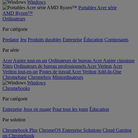
Windows
Portables Acer série
AMD Ryzen™
Ordinateurs
Par catégorie
Predator
Jeu
Produits durables
Entreprise
Éducation
Composants
Par série
Acer Aspire tout-en-un
Ordinateurs de bureau Acer Aspire classique
Nitro
Ordinateurs de bureau professionnels Acer Veriton
Acer
Veriton tout-en-un
Postes de travail Acer Veriton
Add-In-One
Chromebase
Chromebox
Miniordinateurs
Windows
Chromebooks
Par catégorie
Entreprise
Jeux en nuage
Pour tous les jours
Éducation
Par solution
Chromebook Plus
ChromeOS Enterprise Solutions
Cloud Gaming
on Chromebook