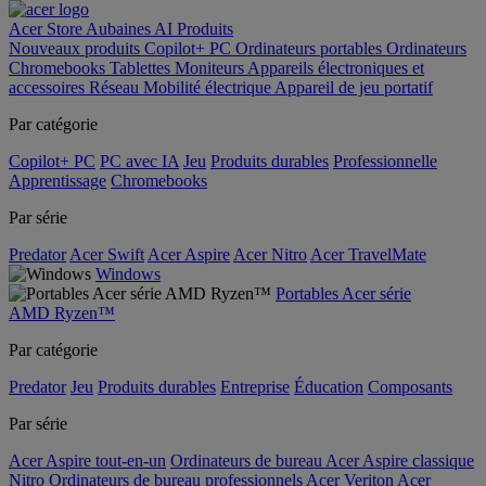
Acer Store
Aubaines
AI
Produits
Nouveaux produits
Copilot+ PC
Ordinateurs portables
Ordinateurs
Chromebooks
Tablettes
Moniteurs
Appareils électroniques et
accessoires
Réseau
Mobilité électrique
Appareil de jeu portatif
Par catégorie
Copilot+ PC
PC avec IA
Jeu
Produits durables
Professionnelle
Apprentissage
Chromebooks
Par série
Predator
Acer Swift
Acer Aspire
Acer Nitro
Acer TravelMate
Windows
Portables Acer série
AMD Ryzen™
Par catégorie
Predator
Jeu
Produits durables
Entreprise
Éducation
Composants
Par série
Acer Aspire tout-en-un
Ordinateurs de bureau Acer Aspire classique
Nitro
Ordinateurs de bureau professionnels Acer Veriton
Acer