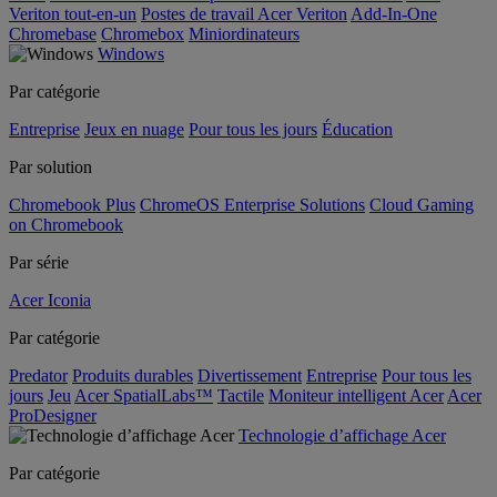
Veriton tout-en-un
Postes de travail Acer Veriton
Add-In-One
Chromebase
Chromebox
Miniordinateurs
Windows
Par catégorie
Entreprise
Jeux en nuage
Pour tous les jours
Éducation
Par solution
Chromebook Plus
ChromeOS Enterprise Solutions
Cloud Gaming
on Chromebook
Par série
Acer Iconia
Par catégorie
Predator
Produits durables
Divertissement
Entreprise
Pour tous les
jours
Jeu
Acer SpatialLabs™
Tactile
Moniteur intelligent Acer
Acer
ProDesigner
Technologie d’affichage Acer
Par catégorie