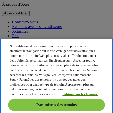
À propos d’Acer
À propos d’Acer
Contactez-Nous
Relations avec les investisseurs
Actualités
Prix
Événements
Nous utilisons des témoins pour détecter les préférences,
Durabilité
améliorer la navigation sur le site Web, générer des statistiques
pour rendre notre site Web plus convivial et offrir du contenu et
Durabilité
des publicités personnalisés. En cliquant sur « Accepter tout »,
vous acceptez l’utilisation et la mise en place de tous les témoins
Responsabilité sociale de l’entreprise
par Acer conformément à notre politique sur les témoins. Si vous
Empreinte carbone des produits
acceptez les témoins, vous pouvez les rejeter à tout moment.
Project Humanity
Sous « Paramètres des témoins », vous pouvez gérer vos
Earthion
préférences pour chaque type de témoin. Apprenez-en plus sur
Politique de confidentialité
qui nous sommes, les témoins que nous utilisons et comment
Politique sur les témoins
modifier vos préférences grâce à notre
Politique sur les témoins.
Avis juridique
Information juridique supplémentaire
Paramètres des témoins
Politique d’accessibilité
Paramètres des témoins