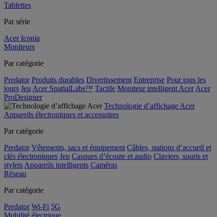
Tablettes
Par série
Acer Iconia
Moniteurs
Par catégorie
Predator
Produits durables
Divertissement
Entreprise
Pour tous les
jours
Jeu
Acer SpatialLabs™
Tactile
Moniteur intelligent Acer
Acer
ProDesigner
Technologie d’affichage Acer
Appareils électroniques et accessoires
Par catégorie
Predator
Vêtements, sacs et équipement
Câbles, stations d’accueil et
clés électroniques
Jeu
Casques d’écoute et audio
Claviers, souris et
stylets
Appareils intelligents
Caméras
Réseau
Par catégorie
Predator
Wi-Fi
5G
Mobilité électrique