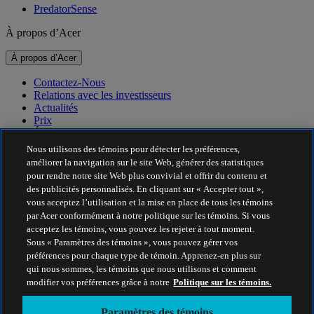
PredatorSense
À propos d’Acer
À propos d’Acer
Contactez-Nous
Relations avec les investisseurs
Actualités
Prix
Événements
Nous utilisons des témoins pour détecter les préférences,
Durabilité
améliorer la navigation sur le site Web, générer des statistiques
pour rendre notre site Web plus convivial et offrir du contenu et
Durabilité
des publicités personnalisés. En cliquant sur « Accepter tout »,
vous acceptez l’utilisation et la mise en place de tous les témoins
Responsabilité sociale de l’entreprise
par Acer conformément à notre politique sur les témoins. Si vous
Empreinte carbone des produits
acceptez les témoins, vous pouvez les rejeter à tout moment.
Project Humanity
Sous « Paramètres des témoins », vous pouvez gérer vos
Earthion
préférences pour chaque type de témoin. Apprenez-en plus sur
Politique de confidentialité
qui nous sommes, les témoins que nous utilisons et comment
Politique sur les témoins
modifier vos préférences grâce à notre
Politique sur les témoins.
Avis juridique
Information juridique supplémentaire
Paramètres des témoins