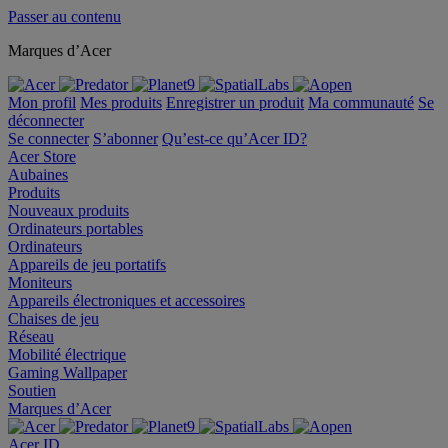
Passer au contenu
Marques d’Acer
Mon profil
Mes produits
Enregistrer un produit
Ma communauté
Se
déconnecter
Se connecter
S’abonner
Qu’est-ce qu’Acer ID?
Acer Store
Aubaines
Produits
Nouveaux produits
Ordinateurs portables
Ordinateurs
Appareils de jeu portatifs
Moniteurs
Appareils électroniques et accessoires
Chaises de jeu
Réseau
Mobilité électrique
Gaming Wallpaper
Soutien
Marques d’Acer
Acer ID