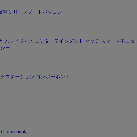
Ryzen™ シリーズノートパソコン
ナブル
ビジネス
エンターテインメント
タッチ
スマートモニタ
ロジー
ークステーション
コンポーネント
n Chromebook