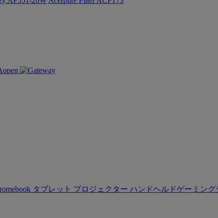
ozy AF551-20W
Acerpure Filter ACF173
romebook
タブレット
プロジェクター
ハンドヘルドゲーミング