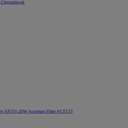
n Chromebook
ozy AF551-20W
Acerpure Filter ACF173