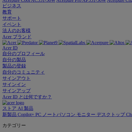
Acerpure Cool AC551-50W
Acerpure Pro AP551-50W
Acerpure C
ビジネス
教育
サポート
イベント
法人のお客様
Acer ブランド
Acer ID
自分のプロフィール
自分の製品
製品の登録
自分のコミュニティ
サインアウト
サインイン
サインアップ
Acer ID とは何ですか？
ストア
AI
製品
新製品
Copilot+ PC
ノートパソコン
モニター
デスクトップ
Ch
カテゴリー