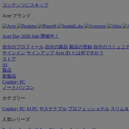
コンテンツにスキップ
Acer ブランド
Acer Day 2026 Sale 開催中！
自分のプロフィール
自分の製品
製品の登録
自分のコミュニ
サインイン
サインアップ
Acer ID とは何ですか？
ストア
AI
製品
新製品
Copilot+ PC
ノートパソコン
カテゴリー
Copilot+ PC
AI PC
サステナブル
プロフェッショナル
スリム＆
人気シリーズ