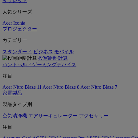
タブレット
人気シリーズ
Acer Iconia
プロジェクター
カテゴリー
スタンダード
ビジネス
モバイル
投写距離計算
ハンドヘルドゲーミングデバイス
注目
Acer Nitro Blaze 11
Acer Nitro Blaze 8
Acer Nitro Blaze 7
家電製品
製品タイプ別
空気清浄機
エアサーキュレーター
アクセサリー
注目