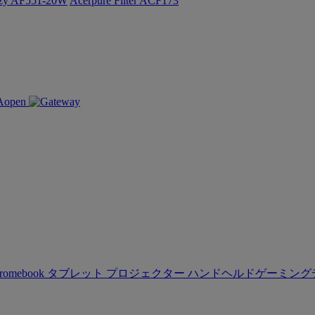
ozy AF551-20W
Acerpure Filter ACF173
romebook
タブレット
プロジェクター
ハンドヘルドゲーミング