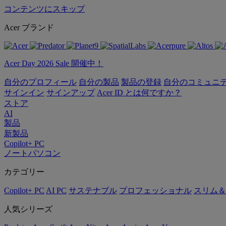
コンテンツにスキップ
Acer ブランド
Acer Day 2026 Sale 開催中！
自分のプロフィール
自分の製品
製品の登録
自分のコミュニ
サインイン
サインアップ
Acer ID とは何ですか？
ストア
AI
製品
新製品
Copilot+ PC
ノートパソコン
カテゴリー
Copilot+ PC
AI PC
サステナブル
プロフェッショナル
スリム＆
人気シリーズ