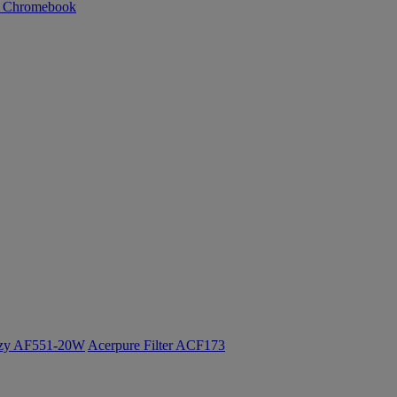
n Chromebook
ozy AF551-20W
Acerpure Filter ACF173