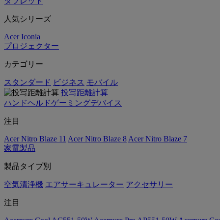
タブレット
人気シリーズ
Acer Iconia
プロジェクター
カテゴリー
スタンダード
ビジネス
モバイル
投写距離計算
ハンドヘルドゲーミングデバイス
注目
Acer Nitro Blaze 11
Acer Nitro Blaze 8
Acer Nitro Blaze 7
家電製品
製品タイプ別
空気清浄機
エアサーキュレーター
アクセサリー
注目