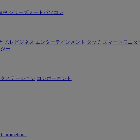
Ryzen™ シリーズノートパソコン
ナブル
ビジネス
エンターテインメント
タッチ
スマートモニタ
ロジー
ークステーション
コンポーネント
n Chromebook