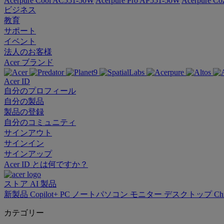
Acerpure Cool AC551-50W
Acerpure Pro AP551-50W
Acerpure C
ビジネス
教育
サポート
イベント
法人のお客様
Acer ブランド
Acer ID
自分のプロフィール
自分の製品
製品の登録
自分のコミュニティ
サインアウト
サインイン
サインアップ
Acer ID とは何ですか？
ストア
AI
製品
新製品
Copilot+ PC
ノートパソコン
モニター
デスクトップ
Ch
カテゴリー