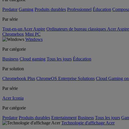
Predator
Gaming
Produits durables
Professionnel
Éducation
Composa
Par série
Tout-en-un Acer Aspire
Ordinateurs de bureau classiques Acer Aspire
Chromebox
Mini PC
Windows
Par catégorie
Business
Cloud gaming
Tous les jours
Éducation
Par solution
Chromebook Plus
ChromeOS Enterprise Solutions
Cloud Gaming o
Par série
Acer Iconia
Par catégorie
Predator
Produits durables
Entertainment
Business
Tous les jours
Gam
Technologie d'affichage Acer