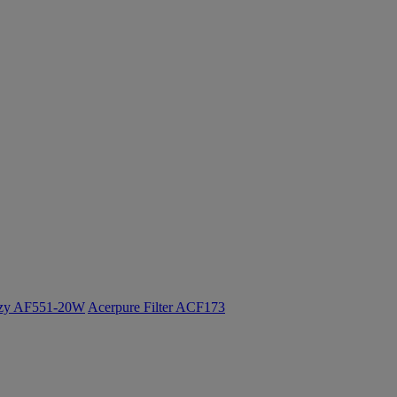
ozy AF551-20W
Acerpure Filter ACF173