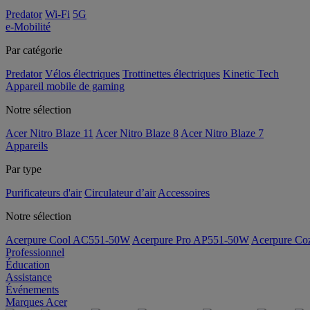
Predator
Wi-Fi
5G
e-Mobilité
Par catégorie
Predator
Vélos électriques
Trottinettes électriques
Kinetic Tech
Appareil mobile de gaming
Notre sélection
Acer Nitro Blaze 11
Acer Nitro Blaze 8
Acer Nitro Blaze 7
Appareils
Par type
Purificateurs d'air
Circulateur d’air
Accessoires
Notre sélection
Acerpure Cool AC551-50W
Acerpure Pro AP551-50W
Acerpure C
Professionnel
Éducation
Assistance
Événements
Marques Acer