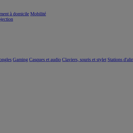
ement à domicile
Mobilité
ojection
dongles
Gaming
Casques et audio
Claviers, souris et stylet
Stations d'al