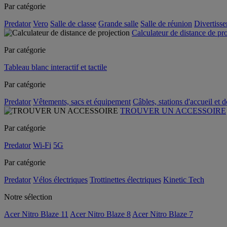
Par catégorie
Predator
Vero
Salle de classe
Grande salle
Salle de réunion
Divertiss
Calculateur de distance de pr
Par catégorie
Tableau blanc interactif et tactile
Par catégorie
Predator
Vêtements, sacs et équipement
Câbles, stations d'accueil et 
TROUVER UN ACCESSOIRE
Par catégorie
Predator
Wi-Fi
5G
Par catégorie
Predator
Vélos électriques
Trottinettes électriques
Kinetic Tech
Notre sélection
Acer Nitro Blaze 11
Acer Nitro Blaze 8
Acer Nitro Blaze 7