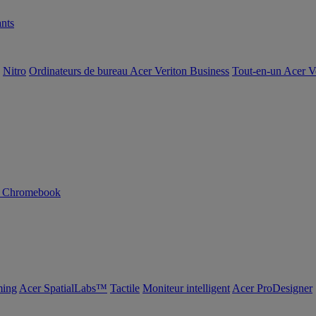
nts
Nitro
Ordinateurs de bureau Acer Veriton Business
Tout-en-un Acer V
n Chromebook
ing
Acer SpatialLabs™
Tactile
Moniteur intelligent
Acer ProDesigner