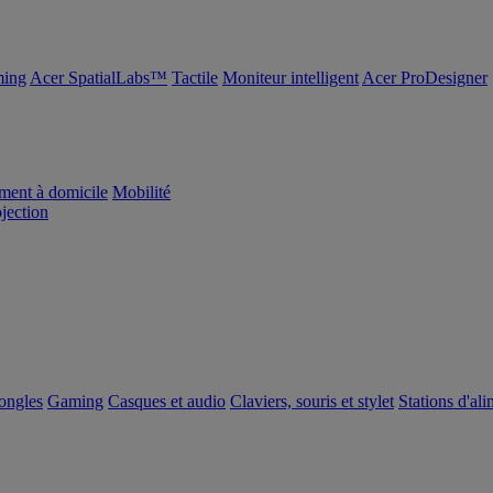
ing
Acer SpatialLabs™
Tactile
Moniteur intelligent
Acer ProDesigner
ement à domicile
Mobilité
ojection
dongles
Gaming
Casques et audio
Claviers, souris et stylet
Stations d'al