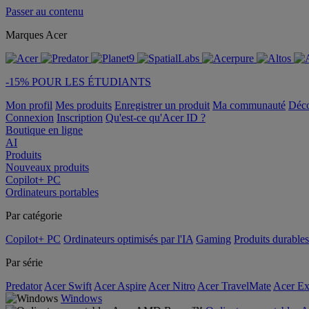
Passer au contenu
Marques Acer
-15% POUR LES ÉTUDIANTS
Mon profil
Mes produits
Enregistrer un produit
Ma communauté
Déc
Connexion
Inscription
Qu'est-ce qu'Acer ID ?
Boutique en ligne
AI
Produits
Nouveaux produits
Copilot+ PC
Ordinateurs portables
Par catégorie
Copilot+ PC
Ordinateurs optimisés par l'IA
Gaming
Produits durables
Par série
Predator
Acer Swift
Acer Aspire
Acer Nitro
Acer TravelMate
Acer Ex
Windows