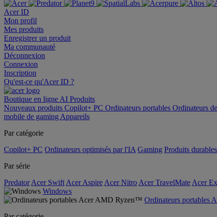
Acer ID
Mon profil
Mes produits
Enregistrer un produit
Ma communauté
Déconnexion
Connexion
Inscription
Qu'est-ce qu'Acer ID ?
Boutique en ligne
AI
Produits
Nouveaux produits
Copilot+ PC
Ordinateurs portables
Ordinateurs d
mobile de gaming
Appareils
Par catégorie
Copilot+ PC
Ordinateurs optimisés par l'IA
Gaming
Produits durables
Par série
Predator
Acer Swift
Acer Aspire
Acer Nitro
Acer TravelMate
Acer Ex
Windows
Ordinateurs portable
Par catégorie