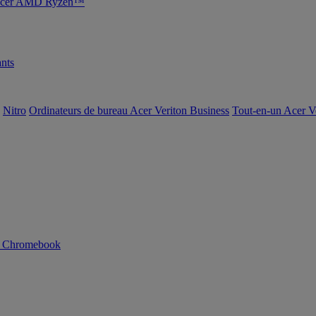
s Acer AMD Ryzen™
nts
Nitro
Ordinateurs de bureau Acer Veriton Business
Tout-en-un Acer V
n Chromebook