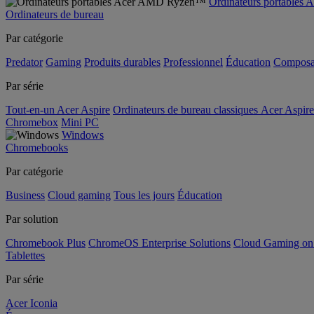
Ordinateurs portable
Ordinateurs de bureau
Par catégorie
Predator
Gaming
Produits durables
Professionnel
Éducation
Composa
Par série
Tout-en-un Acer Aspire
Ordinateurs de bureau classiques Acer Aspire
Chromebox
Mini PC
Windows
Chromebooks
Par catégorie
Business
Cloud gaming
Tous les jours
Éducation
Par solution
Chromebook Plus
ChromeOS Enterprise Solutions
Cloud Gaming o
Tablettes
Par série
Acer Iconia