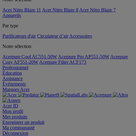
Acer Nitro Blaze 11
Acer Nitro Blaze 8
Acer Nitro Blaze 7
Appareils
Par type
Purificateurs d'air
Circulateur d’air
Accessoires
Notre sélection
Acerpure Cool AC551-50W
Acerpure Pro AP551-50W
Acerpure
Cozy AF551-20W
Acerpure Filter ACF173
Professionnel
Éducation
Assistance
Événements
Marques Acer
Acer ID
Mon profil
Mes produits
Enregistrer un produit
Ma communauté
Déconnexion