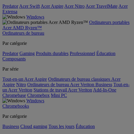
Predator
Acer Swift
Acer Aspire
Acer Nitro
Acer TravelMate
Acer
Extensa
Windows
Ordinateurs portables
Acer AMD Ryzen™
Ordinateurs de bureau
Par catégorie
Predator
Gaming
Produits durables
Professionnel
Éducation
Composants
Par série
Tout-en-un Acer Aspire
Ordinateurs de bureau classiques Acer
Aspire
Nitro
Ordinateurs de bureau Acer Veriton Business
Tout-en-
un Acer Veriton
Stations de travail Acer Veriton
Add-In-One
Chromebase
Chromebox
Mini PC
Windows
Chromebooks
Par catégorie
Business
Cloud gaming
Tous les jours
Éducation