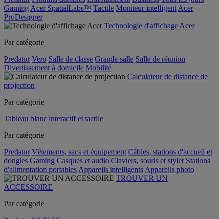
Gaming
Acer SpatialLabs™
Tactile
Moniteur intelligent
Acer
ProDesigner
Technologie d'affichage Acer
Par catégorie
Predator
Vero
Salle de classe
Grande salle
Salle de réunion
Divertissement à domicile
Mobilité
Calculateur de distance de
projection
Par catégorie
Tableau blanc interactif et tactile
Par catégorie
Predator
Vêtements, sacs et équipement
Câbles, stations d'accueil et
dongles
Gaming
Casques et audio
Claviers, souris et stylet
Stations
d'alimentation portables
Appareils intelligents
Appareils photo
TROUVER UN
ACCESSOIRE
Par catégorie