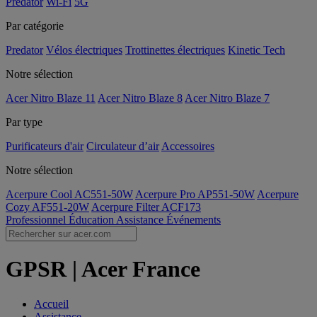
Predator
Wi-Fi
5G
Par catégorie
Predator
Vélos électriques
Trottinettes électriques
Kinetic Tech
Notre sélection
Acer Nitro Blaze 11
Acer Nitro Blaze 8
Acer Nitro Blaze 7
Par type
Purificateurs d'air
Circulateur d’air
Accessoires
Notre sélection
Acerpure Cool AC551-50W
Acerpure Pro AP551-50W
Acerpure
Cozy AF551-20W
Acerpure Filter ACF173
Professionnel
Éducation
Assistance
Événements
GPSR | Acer France
Accueil
Assistance