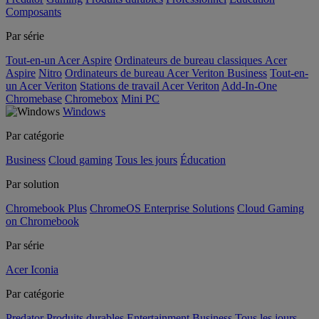
Composants
Par série
Tout-en-un Acer Aspire
Ordinateurs de bureau classiques Acer
Aspire
Nitro
Ordinateurs de bureau Acer Veriton Business
Tout-en-
un Acer Veriton
Stations de travail Acer Veriton
Add-In-One
Chromebase
Chromebox
Mini PC
Windows
Par catégorie
Business
Cloud gaming
Tous les jours
Éducation
Par solution
Chromebook Plus
ChromeOS Enterprise Solutions
Cloud Gaming
on Chromebook
Par série
Acer Iconia
Par catégorie
Predator
Produits durables
Entertainment
Business
Tous les jours