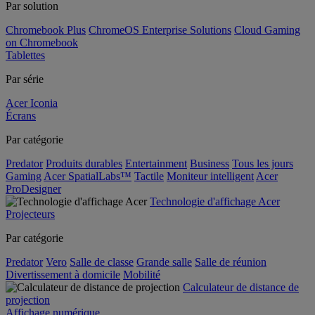
Par solution
Chromebook Plus
ChromeOS Enterprise Solutions
Cloud Gaming
on Chromebook
Tablettes
Par série
Acer Iconia
Écrans
Par catégorie
Predator
Produits durables
Entertainment
Business
Tous les jours
Gaming
Acer SpatialLabs™
Tactile
Moniteur intelligent
Acer
ProDesigner
Technologie d'affichage Acer
Projecteurs
Par catégorie
Predator
Vero
Salle de classe
Grande salle
Salle de réunion
Divertissement à domicile
Mobilité
Calculateur de distance de
projection
Affichage numérique