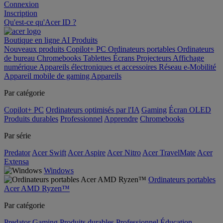
Connexion
Inscription
Qu'est-ce qu'Acer ID ?
Boutique en ligne
AI
Produits
Nouveaux produits
Copilot+ PC
Ordinateurs portables
Ordinateurs
de bureau
Chromebooks
Tablettes
Écrans
Projecteurs
Affichage
numérique
Appareils électroniques et accessoires
Réseau
e-Mobilité
Appareil mobile de gaming
Appareils
Par catégorie
Copilot+ PC
Ordinateurs optimisés par l'IA
Gaming
Écran OLED
Produits durables
Professionnel
Apprendre
Chromebooks
Par série
Predator
Acer Swift
Acer Aspire
Acer Nitro
Acer TravelMate
Acer
Extensa
Windows
Ordinateurs portables
Acer AMD Ryzen™
Par catégorie
Predator
Gaming
Produits durables
Professionnel
Éducation