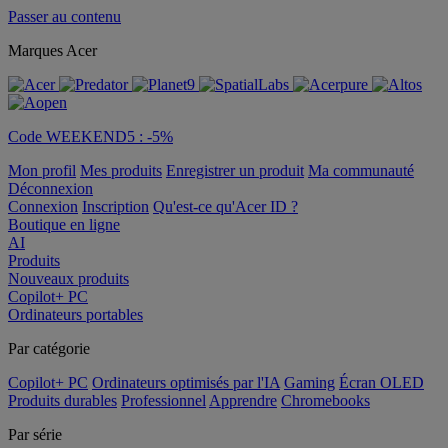
Passer au contenu
Marques Acer
Code WEEKEND5 : -5%
Mon profil
Mes produits
Enregistrer un produit
Ma communauté
Déconnexion
Connexion
Inscription
Qu'est-ce qu'Acer ID ?
Boutique en ligne
AI
Produits
Nouveaux produits
Copilot+ PC
Ordinateurs portables
Par catégorie
Copilot+ PC
Ordinateurs optimisés par l'IA
Gaming
Écran OLED
Produits durables
Professionnel
Apprendre
Chromebooks
Par série