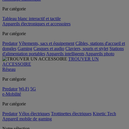
Par catégorie
Tableau blanc interactif et tactile
Appareils électroniques et accessoires
Par catégorie
Predator
Vêtements, sacs et équipement
Câbles, stations d'accueil et
dongles
Gaming
Casques et audio
Claviers, souris et stylet
Stations
d'alimentation portables
Appareils intelligents
Appareils photo
TROUVER UN
ACCESSOIRE
Réseau
Par catégorie
Predator
Wi-Fi
5G
e-Mobilité
Par catégorie
Predator
Vélos électriques
Trottinettes électriques
Kinetic Tech
Appareil mobile de gaming
Notre sélection