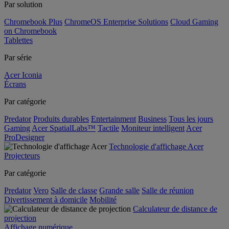
Par solution
Chromebook Plus
ChromeOS Enterprise Solutions
Cloud Gaming
on Chromebook
Tablettes
Par série
Acer Iconia
Écrans
Par catégorie
Predator
Produits durables
Entertainment
Business
Tous les jours
Gaming
Acer SpatialLabs™
Tactile
Moniteur intelligent
Acer
ProDesigner
Technologie d'affichage Acer
Projecteurs
Par catégorie
Predator
Vero
Salle de classe
Grande salle
Salle de réunion
Divertissement à domicile
Mobilité
Calculateur de distance de
projection
Affichage numérique