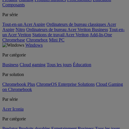
Composants
Par série
Tout-en-un Acer Aspire
Ordinateurs de bureau classiques Acer
Aspire
Nitro
Ordinateurs de bureau Acer Veriton Business
Tout-en-
un Acer Veriton
Stations de travail Acer Veriton
Add-In-One
Chromebase
Chromebox
Mini PC
Windows
Par catégorie
Business
Cloud gaming
Tous les jours
Éducation
Par solution
Chromebook Plus
ChromeOS Enterprise Solutions
Cloud Gaming
on Chromebook
Par série
Acer Iconia
Par catégorie
Predator
Produits durables
Entertainment
Business
Tous les jours