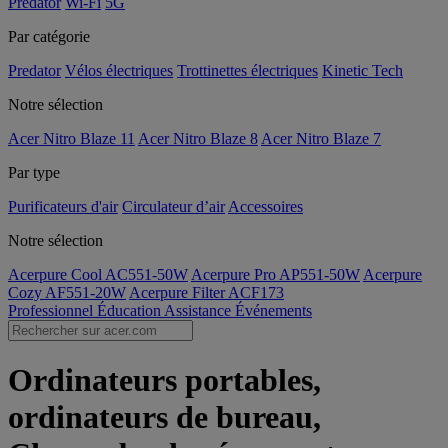
Predator
Wi-Fi
5G
Par catégorie
Predator
Vélos électriques
Trottinettes électriques
Kinetic Tech
Notre sélection
Acer Nitro Blaze 11
Acer Nitro Blaze 8
Acer Nitro Blaze 7
Par type
Purificateurs d'air
Circulateur d’air
Accessoires
Notre sélection
Acerpure Cool AC551-50W
Acerpure Pro AP551-50W
Acerpure
Cozy AF551-20W
Acerpure Filter ACF173
Professionnel
Éducation
Assistance
Événements
Ordinateurs portables,
ordinateurs de bureau,