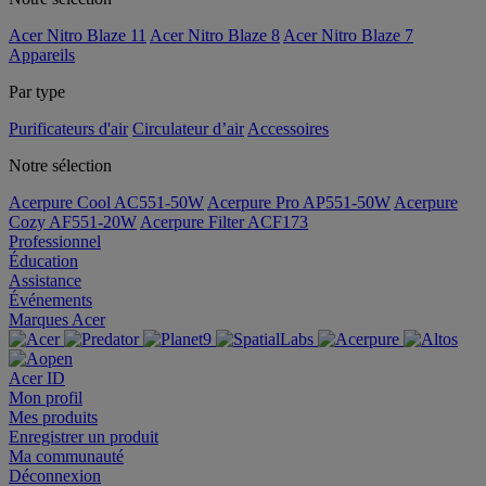
Acer Nitro Blaze 11
Acer Nitro Blaze 8
Acer Nitro Blaze 7
Appareils
Par type
Purificateurs d'air
Circulateur d’air
Accessoires
Notre sélection
Acerpure Cool AC551-50W
Acerpure Pro AP551-50W
Acerpure
Cozy AF551-20W
Acerpure Filter ACF173
Professionnel
Éducation
Assistance
Événements
Marques Acer
Acer ID
Mon profil
Mes produits
Enregistrer un produit
Ma communauté
Déconnexion