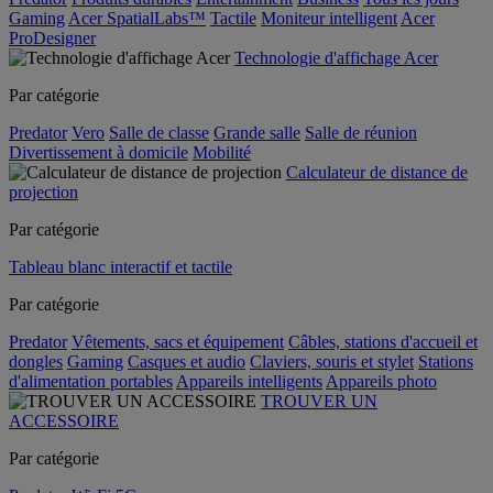
Gaming
Acer SpatialLabs™
Tactile
Moniteur intelligent
Acer
ProDesigner
Technologie d'affichage Acer
Par catégorie
Predator
Vero
Salle de classe
Grande salle
Salle de réunion
Divertissement à domicile
Mobilité
Calculateur de distance de
projection
Par catégorie
Tableau blanc interactif et tactile
Par catégorie
Predator
Vêtements, sacs et équipement
Câbles, stations d'accueil et
dongles
Gaming
Casques et audio
Claviers, souris et stylet
Stations
d'alimentation portables
Appareils intelligents
Appareils photo
TROUVER UN
ACCESSOIRE
Par catégorie