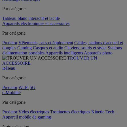
Par catégorie
Tableau blanc interactif et tactile
Appareils électroniques et accessoires
Par catégorie
Predator
Vêtements, sacs et équipement
Câbles, stations d'accueil et
dongles
Gaming
Casques et audio
Claviers, souris et stylet
Stations
d'alimentation portables
Appareils intelligents
Appareils photo
TROUVER UN
ACCESSOIRE
Réseau
Par catégorie
Predator
Wi-Fi
5G
e-Mobilité
Par catégorie
Predator
Vélos électriques
Trottinettes électriques
Kinetic Tech
Appareil mobile de gaming
Notre sélection