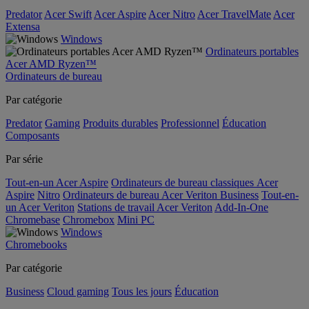
Predator
Acer Swift
Acer Aspire
Acer Nitro
Acer TravelMate
Acer
Extensa
Windows
Ordinateurs portables
Acer AMD Ryzen™
Ordinateurs de bureau
Par catégorie
Predator
Gaming
Produits durables
Professionnel
Éducation
Composants
Par série
Tout-en-un Acer Aspire
Ordinateurs de bureau classiques Acer
Aspire
Nitro
Ordinateurs de bureau Acer Veriton Business
Tout-en-
un Acer Veriton
Stations de travail Acer Veriton
Add-In-One
Chromebase
Chromebox
Mini PC
Windows
Chromebooks
Par catégorie
Business
Cloud gaming
Tous les jours
Éducation