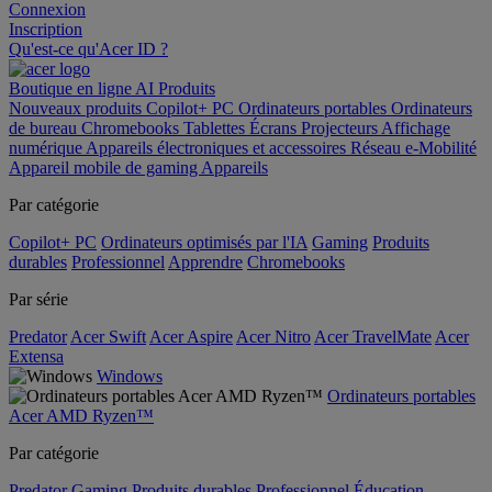
Connexion
Inscription
Qu'est-ce qu'Acer ID ?
Boutique en ligne
AI
Produits
Nouveaux produits
Copilot+ PC
Ordinateurs portables
Ordinateurs
de bureau
Chromebooks
Tablettes
Écrans
Projecteurs
Affichage
numérique
Appareils électroniques et accessoires
Réseau
e-Mobilité
Appareil mobile de gaming
Appareils
Par catégorie
Copilot+ PC
Ordinateurs optimisés par l'IA
Gaming
Produits
durables
Professionnel
Apprendre
Chromebooks
Par série
Predator
Acer Swift
Acer Aspire
Acer Nitro
Acer TravelMate
Acer
Extensa
Windows
Ordinateurs portables
Acer AMD Ryzen™
Par catégorie
Predator
Gaming
Produits durables
Professionnel
Éducation