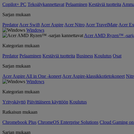
Copilot+ PC
Tekoälykannettavat
Pelaaminen
Kestäviä tuotteita
Ammat
Sarjan mukaan
Predator
Acer Swift
Acer Aspire
Acer Nitro
Acer TravelMate
Acer Ex
Windows
Acer AMD Ryzen™ -sarjan
Kategorian mukaan
Predator
Pelaaminen
Kestäviä tuotteita
Business
Koulutus
Osat
Sarjan mukaan
Acer Aspire All in One -koneet
Acer Aspire-klassikkotietokoneet
Nitr
Windows
Kategorian mukaan
Yrityskäyttö
Päivittäiseen käyttöön
Koulutus
Ratkaisun mukaan
Chromebook Plus
ChromeOS Enterprise Solutions
Cloud Gaming o
Sarjan mukaan