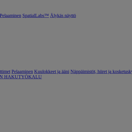
Pelaaminen
SpatialLabs™
Älykäs näyttö
ttimet
Pelaaminen
Kuulokkeet ja ääni
Näppäimistöt, hiiret ja kosketusk
EN HAKUTYÖKALU