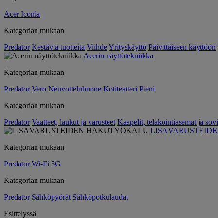
Acer Iconia
Kategorian mukaan
Predator
Kestäviä tuotteita
Viihde
Yrityskäyttö
Päivittäiseen käyttöön
Acerin näyttötekniikka
Kategorian mukaan
Predator
Vero
Neuvotteluhuone
Kotiteatteri
Pieni
Kategorian mukaan
Predator
Vaatteet, laukut ja varusteet
Kaapelit, telakointiasemat ja sovi
LISÄVARUSTEID
Kategorian mukaan
Predator
Wi-Fi
5G
Kategorian mukaan
Predator
Sähköpyörät
Sähköpotkulaudat
Esittelyssä