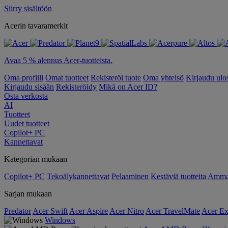
Siirry sisältöön
Acerin tavaramerkit
Avaa 5 % alennus Acer-tuotteista.
Oma profiili
Omat tuotteet
Rekisteröi tuote
Oma yhteisö
Kirjaudu ulo
Kirjaudu sisään
Rekisteröidy
Mikä on Acer ID?
Osta verkosta
AI
Tuotteet
Uudet tuotteet
Copilot+ PC
Kannettavat
Kategorian mukaan
Copilot+ PC
Tekoälykannettavat
Pelaaminen
Kestäviä tuotteita
Ammat
Sarjan mukaan
Predator
Acer Swift
Acer Aspire
Acer Nitro
Acer TravelMate
Acer Ex
Windows