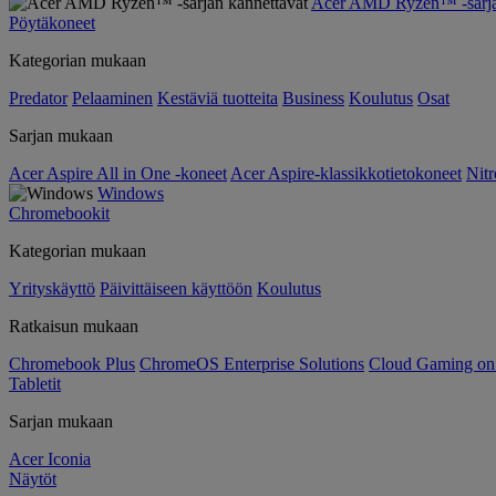
Acer AMD Ryzen™ -sarjan
Pöytäkoneet
Kategorian mukaan
Predator
Pelaaminen
Kestäviä tuotteita
Business
Koulutus
Osat
Sarjan mukaan
Acer Aspire All in One -koneet
Acer Aspire-klassikkotietokoneet
Nitr
Windows
Chromebookit
Kategorian mukaan
Yrityskäyttö
Päivittäiseen käyttöön
Koulutus
Ratkaisun mukaan
Chromebook Plus
ChromeOS Enterprise Solutions
Cloud Gaming o
Tabletit
Sarjan mukaan
Acer Iconia
Näytöt