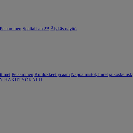
Pelaaminen
SpatialLabs™
Älykäs näyttö
ttimet
Pelaaminen
Kuulokkeet ja ääni
Näppäimistöt, hiiret ja kosketusk
EN HAKUTYÖKALU