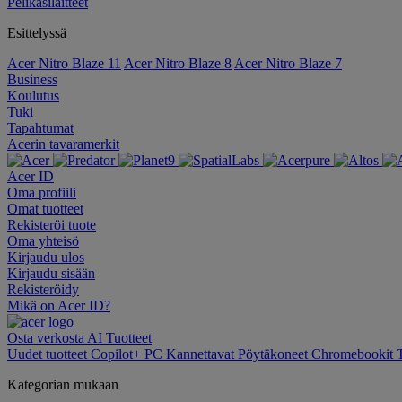
Pelikäsilaitteet
Esittelyssä
Acer Nitro Blaze 11
Acer Nitro Blaze 8
Acer Nitro Blaze 7
Business
Koulutus
Tuki
Tapahtumat
Acerin tavaramerkit
Acer ID
Oma profiili
Omat tuotteet
Rekisteröi tuote
Oma yhteisö
Kirjaudu ulos
Kirjaudu sisään
Rekisteröidy
Mikä on Acer ID?
Osta verkosta
AI
Tuotteet
Uudet tuotteet
Copilot+ PC
Kannettavat
Pöytäkoneet
Chromebookit
Kategorian mukaan