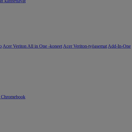
 kannettavat
o
Acer Veriton All in One -koneet
Acer Veriton-työasemat
Add-In-One
n Chromebook