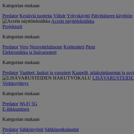
Kategorian mukaan
Predator
Kestäviä tuotteita
Viihde
Yrityskäyttö
Päivittäiseen käyttöön
Acerin näyttötekniikka
Projektorit
Kategorian mukaan
Predator
Vero
Neuvotteluhuone
Kotiteatteri
Pieni
Elektroniikka ja lisävarusteet
Kategorian mukaan
Predator
Vaatteet, laukut ja varusteet
Kaapelit, telakointiasemat ja sovi
LISÄVARUSTEID
Verkkoyhteys
Kategorian mukaan
Predator
Wi-Fi
5G
E-liikkuminen
Kategorian mukaan
Predator
Sähköpyörät
Sähköpotkulaudat