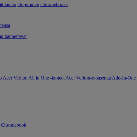
tilainen
Oppiminen
Chromebooks
tensa
 kannettavat
o
Acer Veriton All in One -koneet
Acer Veriton-työasemat
Add-In-One
n Chromebook