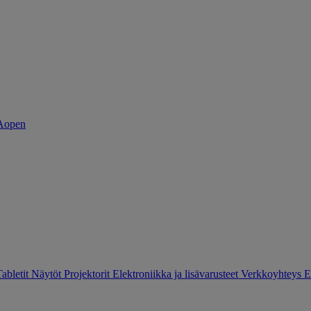
Tabletit
Näytöt
Projektorit
Elektroniikka ja lisävarusteet
Verkkoyhteys
E