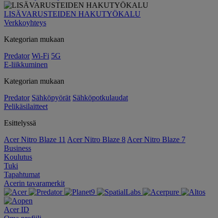
LISÄVARUSTEIDEN HAKUTYÖKALU
Verkkoyhteys
Kategorian mukaan
Predator
Wi-Fi
5G
E-liikkuminen
Kategorian mukaan
Predator
Sähköpyörät
Sähköpotkulaudat
Pelikäsilaitteet
Esittelyssä
Acer Nitro Blaze 11
Acer Nitro Blaze 8
Acer Nitro Blaze 7
Business
Koulutus
Tuki
Tapahtumat
Acerin tavaramerkit
Acer ID