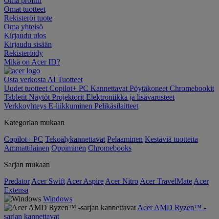
Oma profiili
Omat tuotteet
Rekisteröi tuote
Oma yhteisö
Kirjaudu ulos
Kirjaudu sisään
Rekisteröidy
Mikä on Acer ID?
Osta verkosta
AI
Tuotteet
Uudet tuotteet
Copilot+ PC
Kannettavat
Pöytäkoneet
Chromebookit
Tabletit
Näytöt
Projektorit
Elektroniikka ja lisävarusteet
Verkkoyhteys
E-liikkuminen
Pelikäsilaitteet
Kategorian mukaan
Copilot+ PC
Tekoälykannettavat
Pelaaminen
Kestäviä tuotteita
Ammattilainen
Oppiminen
Chromebooks
Sarjan mukaan
Predator
Acer Swift
Acer Aspire
Acer Nitro
Acer TravelMate
Acer
Extensa
Windows
Acer AMD Ryzen™ -
sarjan kannettavat