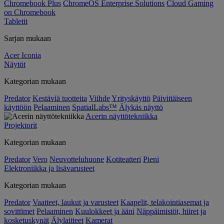
Chromebook Plus
ChromeOS Enterprise Solutions
Cloud Gaming
on Chromebook
Tabletit
Sarjan mukaan
Acer Iconia
Näytöt
Kategorian mukaan
Predator
Kestäviä tuotteita
Viihde
Yrityskäyttö
Päivittäiseen
käyttöön
Pelaaminen
SpatialLabs™
Älykäs näyttö
Acerin näyttötekniikka
Projektorit
Kategorian mukaan
Predator
Vero
Neuvotteluhuone
Kotiteatteri
Pieni
Elektroniikka ja lisävarusteet
Kategorian mukaan
Predator
Vaatteet, laukut ja varusteet
Kaapelit, telakointiasemat ja
sovittimet
Pelaaminen
Kuulokkeet ja ääni
Näppäimistöt, hiiret ja
kosketuskynät
Älylaitteet
Kamerat