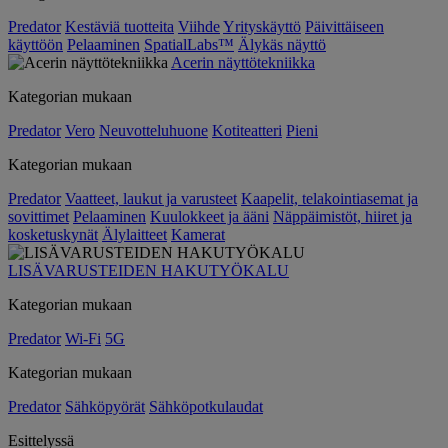
Predator
Kestäviä tuotteita
Viihde
Yrityskäyttö
Päivittäiseen
käyttöön
Pelaaminen
SpatialLabs™
Älykäs näyttö
Acerin näyttötekniikka
Kategorian mukaan
Predator
Vero
Neuvotteluhuone
Kotiteatteri
Pieni
Kategorian mukaan
Predator
Vaatteet, laukut ja varusteet
Kaapelit, telakointiasemat ja
sovittimet
Pelaaminen
Kuulokkeet ja ääni
Näppäimistöt, hiiret ja
kosketuskynät
Älylaitteet
Kamerat
LISÄVARUSTEIDEN HAKUTYÖKALU
Kategorian mukaan
Predator
Wi-Fi
5G
Kategorian mukaan
Predator
Sähköpyörät
Sähköpotkulaudat
Esittelyssä