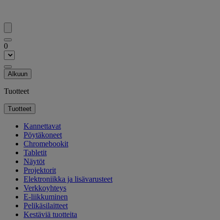
0
Alkuun
Tuotteet
Tuotteet
Kannettavat
Pöytäkoneet
Chromebookit
Tabletit
Näytöt
Projektorit
Elektroniikka ja lisävarusteet
Verkkoyhteys
E-liikkuminen
Pelikäsilaitteet
Kestäviä tuotteita