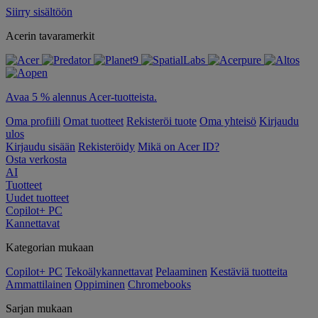
Siirry sisältöön
Acerin tavaramerkit
Avaa 5 % alennus Acer-tuotteista.
Oma profiili
Omat tuotteet
Rekisteröi tuote
Oma yhteisö
Kirjaudu
ulos
Kirjaudu sisään
Rekisteröidy
Mikä on Acer ID?
Osta verkosta
AI
Tuotteet
Uudet tuotteet
Copilot+ PC
Kannettavat
Kategorian mukaan
Copilot+ PC
Tekoälykannettavat
Pelaaminen
Kestäviä tuotteita
Ammattilainen
Oppiminen
Chromebooks
Sarjan mukaan