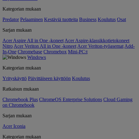
Kategorian mukaan
Predator
Pelaaminen
Kestäviä tuotteita
Business
Koulutus
Osat
Sarjan mukaan
Acer Aspire All in One -koneet
Acer Aspire-klassikkotietokoneet
Nitro
Acer Veriton All in One -koneet
Acer Veriton-työasemat
Add-
In-One
Chromebase
Chromebox
Mini-PC:t
Windows
Kategorian mukaan
Yrityskäyttö
Päivittäiseen käyttöön
Koulutus
Ratkaisun mukaan
Chromebook Plus
ChromeOS Enterprise Solutions
Cloud Gaming
on Chromebook
Sarjan mukaan
Acer Iconia
Kategorian mukaan