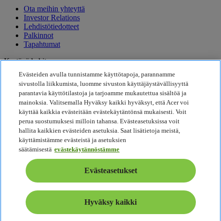
Ota meihin yhteyttä
Investor Relations
Lehdistötiedotteet
Palkinnot
Tapahtumat
Kestävä kehitys
Evästeiden avulla tunnistamme käyttötapoja, parannamme
Kestävä kehitys
sivustolla liikkumista, luomme sivuston käyttäjäystävällisyyttä
parantavia käyttötilastoja ja tarjoamme mukautettua sisältöä ja
Yhteiskuntavastuu
mainoksia. Valitsemalla Hyväksy kaikki hyväksyt, että Acer voi
Tuotteen hiilijalanjälki
käyttää kaikkia evästeitään evästekäytäntönsä mukaisesti. Voit
Project Humanity
perua suostumuksesi milloin tahansa. Evästeasetuksissa voit
Earthion
hallita kaikkien evästeiden asetuksia. Saat lisätietoja meistä,
Tietosuojakäytäntö
käyttämistämme evästeistä ja asetuksien
Evästekäytäntö
säätämisestä
evästekäytännöstämme
Oikeudellinen huomautus
Oikeudelliset lisätiedot
Evästeasetukset
Saavutettavuuskäytäntö
Evästeasetukset
Suomi - Suomalainen
Hyväksy kaikki
© 2026 Acer Inc.