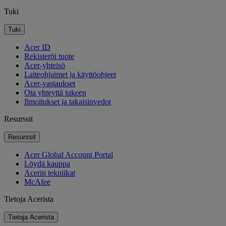
Tuki
Tuki
Acer ID
Rekisteröi tuote
Acer-yhteisö
Laiteohjaimet ja käyttöohjeet
Acer-vastaukset
Ota yhteyttä tukeen
Ilmoitukset ja takaisinvedot
Resurssit
Resurssit
Acer Global Account Portal
Löydä kauppa
Acerin tekniikat
McAfee
Tietoja Acerista
Tietoja Acerista