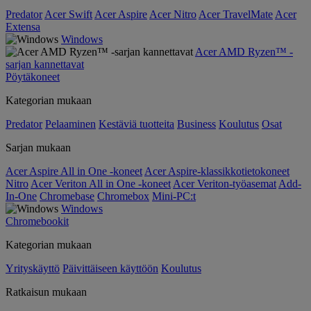
Predator
Acer Swift
Acer Aspire
Acer Nitro
Acer TravelMate
Acer
Extensa
Windows
Acer AMD Ryzen™ -
sarjan kannettavat
Pöytäkoneet
Kategorian mukaan
Predator
Pelaaminen
Kestäviä tuotteita
Business
Koulutus
Osat
Sarjan mukaan
Acer Aspire All in One -koneet
Acer Aspire-klassikkotietokoneet
Nitro
Acer Veriton All in One -koneet
Acer Veriton-työasemat
Add-
In-One
Chromebase
Chromebox
Mini-PC:t
Windows
Chromebookit
Kategorian mukaan
Yrityskäyttö
Päivittäiseen käyttöön
Koulutus
Ratkaisun mukaan