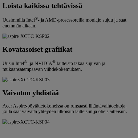
Loista kaikissa tehtävissä
®
Uusimmilla Intel
- ja AMD-prosessoreilla moniajo sujuu ja saat
enemmän aikaan.
Kovatasoiset grafiikat
®
®
Uusin Intel
- ja NVIDIA
-laitteisto takaa sujuvan ja
mukaansatempaavan viihdekokemuksen.
Vaivaton yhdistää
Acer Aspire-pöytätietokoneissa on runsaasti liitäntävaihtoehtoja,
joilla saat vaivatta yhteyden ulkoisiin laitteisiin ja oheislaitteisiin.