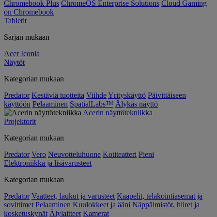
Chromebook Plus
ChromeOS Enterprise Solutions
Cloud Gaming
on Chromebook
Tabletit
Sarjan mukaan
Acer Iconia
Näytöt
Kategorian mukaan
Predator
Kestäviä tuotteita
Viihde
Yrityskäyttö
Päivittäiseen
käyttöön
Pelaaminen
SpatialLabs™
Älykäs näyttö
Acerin näyttötekniikka
Projektorit
Kategorian mukaan
Predator
Vero
Neuvotteluhuone
Kotiteatteri
Pieni
Elektroniikka ja lisävarusteet
Kategorian mukaan
Predator
Vaatteet, laukut ja varusteet
Kaapelit, telakointiasemat ja
sovittimet
Pelaaminen
Kuulokkeet ja ääni
Näppäimistöt, hiiret ja
kosketuskynät
Älylaitteet
Kamerat