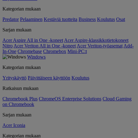
Kategorian mukaan
Predator
Pelaaminen
Kestäviä tuotteita
Business
Koulutus
Osat
Sarjan mukaan
Acer Aspire All in One -koneet
Acer Aspire-klassikkotietokoneet
Nitro
Acer Veriton All in One -koneet
Acer Veriton-työasemat
Add-
In-One
Chromebase
Chromebox
Mini-PC:t
Windows
Kategorian mukaan
Yrityskäyttö
Päivittäiseen käyttöön
Koulutus
Ratkaisun mukaan
Chromebook Plus
ChromeOS Enterprise Solutions
Cloud Gaming
on Chromebook
Sarjan mukaan
Acer Iconia
Kategorian mukaan