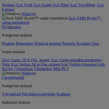
Predator
Acer Swift
Acer Aspire
Acer Nitro
Acer TravelMate
Acer
Extensa
Windows
Acer AMD Ryzen™ -
sarjan kannettavat
Pöytäkoneet
Kategorian mukaan
Predator
Pelaaminen
Kestäviä tuotteita
Business
Koulutus
Osat
Sarjan mukaan
Acer Aspire All in One -koneet
Acer Aspire-klassikkotietokoneet
Nitro
Acer Veriton All in One -koneet
Acer Veriton-työasemat
Add-
In-One
Chromebase
Chromebox
Mini-PC:t
Windows
Chromebookit
Kategorian mukaan
Yrityskäyttö
Päivittäiseen käyttöön
Koulutus
Ratkaisun mukaan