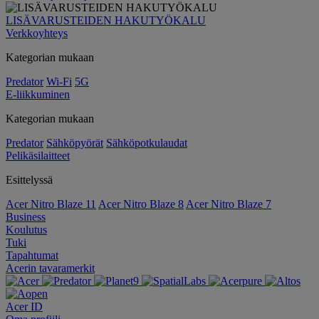
LISÄVARUSTEIDEN HAKUTYÖKALU
Verkkoyhteys
Kategorian mukaan
Predator
Wi-Fi
5G
E-liikkuminen
Kategorian mukaan
Predator
Sähköpyörät
Sähköpotkulaudat
Pelikäsilaitteet
Esittelyssä
Acer Nitro Blaze 11
Acer Nitro Blaze 8
Acer Nitro Blaze 7
Business
Koulutus
Tuki
Tapahtumat
Acerin tavaramerkit
Acer ID