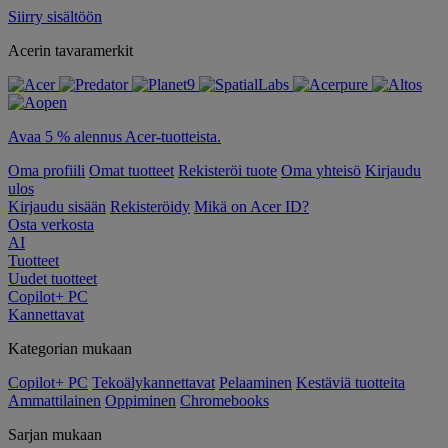
Siirry sisältöön
Acerin tavaramerkit
Avaa 5 % alennus Acer-tuotteista.
Oma profiili
Omat tuotteet
Rekisteröi tuote
Oma yhteisö
Kirjaudu
ulos
Kirjaudu sisään
Rekisteröidy
Mikä on Acer ID?
Osta verkosta
AI
Tuotteet
Uudet tuotteet
Copilot+ PC
Kannettavat
Kategorian mukaan
Copilot+ PC
Tekoälykannettavat
Pelaaminen
Kestäviä tuotteita
Ammattilainen
Oppiminen
Chromebooks
Sarjan mukaan