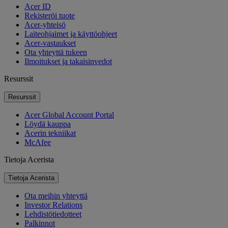
Acer ID
Rekisteröi tuote
Acer-yhteisö
Laiteohjaimet ja käyttöohjeet
Acer-vastaukset
Ota yhteyttä tukeen
Ilmoitukset ja takaisinvedot
Resurssit
Resurssit
Acer Global Account Portal
Löydä kauppa
Acerin tekniikat
McAfee
Tietoja Acerista
Tietoja Acerista
Ota meihin yhteyttä
Investor Relations
Lehdistötiedotteet
Palkinnot