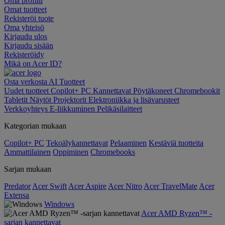
Oma profiili
Omat tuotteet
Rekisteröi tuote
Oma yhteisö
Kirjaudu ulos
Kirjaudu sisään
Rekisteröidy
Mikä on Acer ID?
Osta verkosta
AI
Tuotteet
Uudet tuotteet
Copilot+ PC
Kannettavat
Pöytäkoneet
Chromebookit
Tabletit
Näytöt
Projektorit
Elektroniikka ja lisävarusteet
Verkkoyhteys
E-liikkuminen
Pelikäsilaitteet
Kategorian mukaan
Copilot+ PC
Tekoälykannettavat
Pelaaminen
Kestäviä tuotteita
Ammattilainen
Oppiminen
Chromebooks
Sarjan mukaan
Predator
Acer Swift
Acer Aspire
Acer Nitro
Acer TravelMate
Acer
Extensa
Windows
Acer AMD Ryzen™ -
sarjan kannettavat