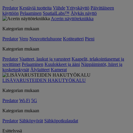
Predator
Kestäviä tuotteita
Viihde
Yrityskäyttö
Päivittäiseen
käyttöön
Pelaaminen
SpatialLabs™
Älykäs näyttö
Acerin näyttötekniikka
Kategorian mukaan
Predator
Vero
Neuvotteluhuone
Kotiteatteri
Pieni
Kategorian mukaan
Predator
Vaatteet, laukut ja varusteet
Kaapelit, telakointiasemat ja
sovittimet
Pelaaminen
Kuulokkeet ja ääni
Näppäimistöt, hiiret ja
kosketuskynät
Älylaitteet
Kamerat
LISÄVARUSTEIDEN HAKUTYÖKALU
Kategorian mukaan
Predator
Wi-Fi
5G
Kategorian mukaan
Predator
Sähköpyörät
Sähköpotkulaudat
Esittelyssä