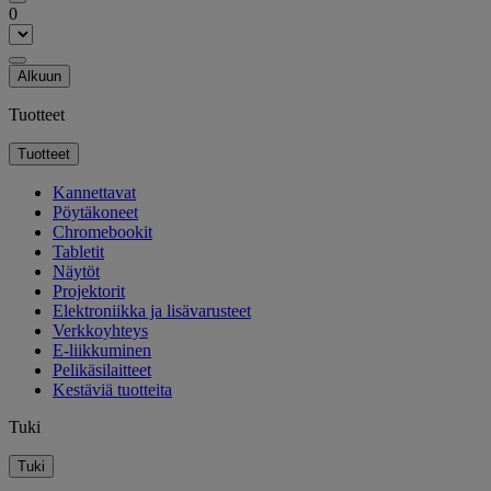
0
Alkuun
Tuotteet
Tuotteet
Kannettavat
Pöytäkoneet
Chromebookit
Tabletit
Näytöt
Projektorit
Elektroniikka ja lisävarusteet
Verkkoyhteys
E-liikkuminen
Pelikäsilaitteet
Kestäviä tuotteita
Tuki
Tuki