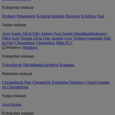
Kategorian mukaan
Predator
Pelaaminen
Kestäviä tuotteita
Business
Koulutus
Osat
Sarjan mukaan
Acer Aspire All in One -koneet
Acer Aspire-klassikkotietokoneet
Nitro
Acer Veriton All in One -koneet
Acer Veriton-työasemat
Add-
In-One
Chromebase
Chromebox
Mini-PC:t
Windows
Kategorian mukaan
Yrityskäyttö
Päivittäiseen käyttöön
Koulutus
Ratkaisun mukaan
Chromebook Plus
ChromeOS Enterprise Solutions
Cloud Gaming
on Chromebook
Sarjan mukaan
Acer Iconia
Kategorian mukaan