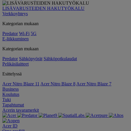
LISÄVARUSTEIDEN HAKUTYÖKALU
Verkkoyhteys
Kategorian mukaan
Predator
Wi-Fi
5G
E-liikkuminen
Kategorian mukaan
Predator
Sähköpyörät
Sähköpotkulaudat
Pelikäsilaitteet
Esittelyssä
Acer Nitro Blaze 11
Acer Nitro Blaze 8
Acer Nitro Blaze 7
Business
Koulutus
Tuki
Tapahtumat
Acerin tavaramerkit
Acer ID