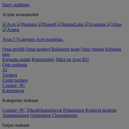
Siirry sisältöön
Acerin tavaramerkit
Avaa 5 % alennus Acer-tuotteista.
Oma profiili
Omat tuotteet
Rekisteröi tuote
Oma yhteisö
Kirjaudu
ulos
Kirjaudu sisään
Rekisteröidy
Mikä on Acer ID?
Osta verkosta
AI
Tuotteet
Uudet tuotteet
Copilot+ PC
Kannettavat
Kategorian mukaan
Copilot+ PC
Tekoälykannettavat
Pelaaminen
Kestäviä tuotteita
Ammattilainen
Oppiminen
Chromebooks
Sarjan mukaan