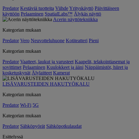
Predator
Kestäviä tuotteita
Viihde
Yrityskäyttö
Päivittäiseen
käyttöön
Pelaaminen
SpatialLabs™
Älykäs näyttö
Acerin näyttötekniikka
Kategorian mukaan
Predator
Vero
Neuvotteluhuone
Kotiteatteri
Pieni
Kategorian mukaan
Predator
Vaatteet, laukut ja varusteet
Kaapelit, telakointiasemat ja
sovittimet
Pelaaminen
Kuulokkeet ja ääni
Näppäimistöt, hiiret ja
kosketuskynät
Älylaitteet
Kamerat
LISÄVARUSTEIDEN HAKUTYÖKALU
Kategorian mukaan
Predator
Wi-Fi
5G
Kategorian mukaan
Predator
Sähköpyörät
Sähköpotkulaudat
Esittelyssä