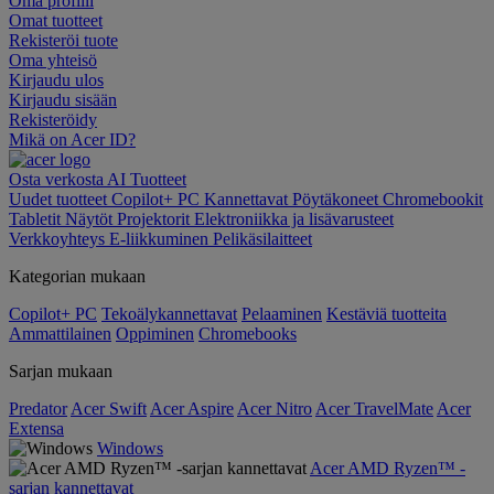
Oma profiili
Omat tuotteet
Rekisteröi tuote
Oma yhteisö
Kirjaudu ulos
Kirjaudu sisään
Rekisteröidy
Mikä on Acer ID?
Osta verkosta
AI
Tuotteet
Uudet tuotteet
Copilot+ PC
Kannettavat
Pöytäkoneet
Chromebookit
Tabletit
Näytöt
Projektorit
Elektroniikka ja lisävarusteet
Verkkoyhteys
E-liikkuminen
Pelikäsilaitteet
Kategorian mukaan
Copilot+ PC
Tekoälykannettavat
Pelaaminen
Kestäviä tuotteita
Ammattilainen
Oppiminen
Chromebooks
Sarjan mukaan
Predator
Acer Swift
Acer Aspire
Acer Nitro
Acer TravelMate
Acer
Extensa
Windows
Acer AMD Ryzen™ -
sarjan kannettavat