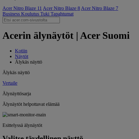
Acer Nitro Blaze 11
Acer Nitro Blaze 8
Acer Nitro Blaze 7
Business
Koulutus
Tuki
Tapahtumat
Acerin älynäytöt | Acer Suomi
Kotiin
Näytöt
Älykäs näyttö
Älykäs näyttö
Vertaile
Älynäyttösarja
Älynäytöt helpottavat elämää
Esittelyssä älynäytöt
Valitse täydellinen näyttö