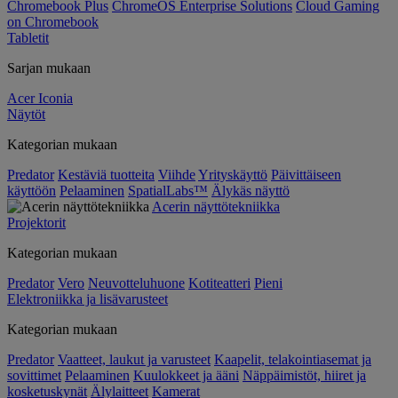
Chromebook Plus
ChromeOS Enterprise Solutions
Cloud Gaming
on Chromebook
Tabletit
Sarjan mukaan
Acer Iconia
Näytöt
Kategorian mukaan
Predator
Kestäviä tuotteita
Viihde
Yrityskäyttö
Päivittäiseen
käyttöön
Pelaaminen
SpatialLabs™
Älykäs näyttö
Acerin näyttötekniikka
Projektorit
Kategorian mukaan
Predator
Vero
Neuvotteluhuone
Kotiteatteri
Pieni
Elektroniikka ja lisävarusteet
Kategorian mukaan
Predator
Vaatteet, laukut ja varusteet
Kaapelit, telakointiasemat ja
sovittimet
Pelaaminen
Kuulokkeet ja ääni
Näppäimistöt, hiiret ja
kosketuskynät
Älylaitteet
Kamerat