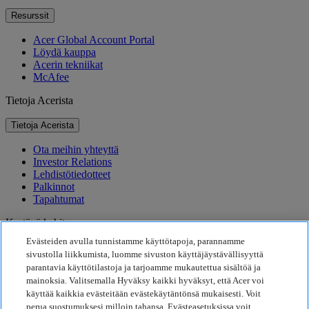
Resurssit
Acer Global Account Portal
Löydä kauppa
Acerin tekniikat
McAfee
Tietoja Acerista
Tietoja Acerista
Ota meihin yhteyttä
Investor Relations
Lehdistötiedotteet
Palkinnot
Tapahtumat
Kestävä kehitys
Evästeiden avulla tunnistamme käyttötapoja, parannamme
Kestävä kehitys
sivustolla liikkumista, luomme sivuston käyttäjäystävällisyyttä
parantavia käyttötilastoja ja tarjoamme mukautettua sisältöä ja
Yhteiskuntavastuu
mainoksia. Valitsemalla Hyväksy kaikki hyväksyt, että Acer voi
Tuotteen hiilijalanjälki
käyttää kaikkia evästeitään evästekäytäntönsä mukaisesti. Voit
Project Humanity
perua suostumuksesi milloin tahansa. Evästeasetuksissa voit
Earthion