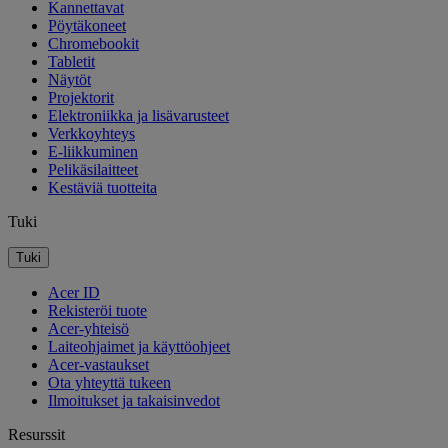
Kannettavat
Pöytäkoneet
Chromebookit
Tabletit
Näytöt
Projektorit
Elektroniikka ja lisävarusteet
Verkkoyhteys
E-liikkuminen
Pelikäsilaitteet
Kestäviä tuotteita
Tuki
Tuki
Acer ID
Rekisteröi tuote
Acer-yhteisö
Laiteohjaimet ja käyttöohjeet
Acer-vastaukset
Ota yhteyttä tukeen
Ilmoitukset ja takaisinvedot
Resurssit