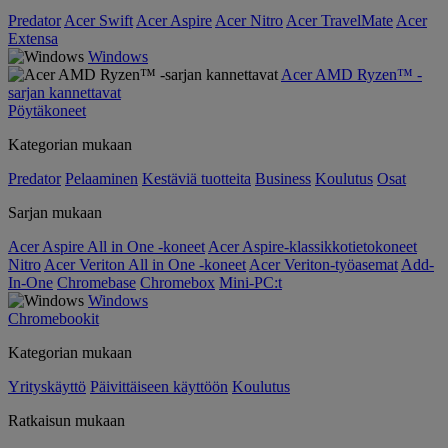
Predator
Acer Swift
Acer Aspire
Acer Nitro
Acer TravelMate
Acer
Extensa
Windows
Acer AMD Ryzen™ -
sarjan kannettavat
Pöytäkoneet
Kategorian mukaan
Predator
Pelaaminen
Kestäviä tuotteita
Business
Koulutus
Osat
Sarjan mukaan
Acer Aspire All in One -koneet
Acer Aspire-klassikkotietokoneet
Nitro
Acer Veriton All in One -koneet
Acer Veriton-työasemat
Add-
In-One
Chromebase
Chromebox
Mini-PC:t
Windows
Chromebookit
Kategorian mukaan
Yrityskäyttö
Päivittäiseen käyttöön
Koulutus
Ratkaisun mukaan