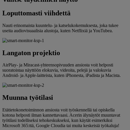
Loputtomasti viihdettä
Nauti erinomaista kuuntelu- ja katselukokemuksesta, joka tukee
useita audiovisuaalisia alustoja, kuten Netflixiä ja YouTubea.
Langaton projektio
AirPlay- ja Miracast-yhteensopivuuden ansiosta voit helposti
suoratoistaa näyttöön elokuvia, videoita, pelejä ja valokuvia
Android- ja Apple-laitteista, kuten iPhonesta, iPadista ja Macista.
Muunna työtilasi
Etätietokonetoiminnon ansiosta voit työskennellä tai opiskella
kotona helposti ilman kannettavaasi. Acerin älynäytöt muuntavat
työtilasi todelliseksi tehokeskukseksi, kun käytät esimerkiksi
Microsoft 365:ttä, Google Cloudia tai muita keskeisiä työkaluja!