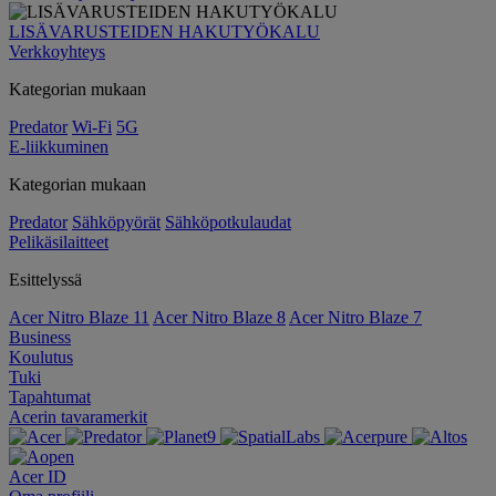
LISÄVARUSTEIDEN HAKUTYÖKALU
Verkkoyhteys
Kategorian mukaan
Predator
Wi-Fi
5G
E-liikkuminen
Kategorian mukaan
Predator
Sähköpyörät
Sähköpotkulaudat
Pelikäsilaitteet
Esittelyssä
Acer Nitro Blaze 11
Acer Nitro Blaze 8
Acer Nitro Blaze 7
Business
Koulutus
Tuki
Tapahtumat
Acerin tavaramerkit
Acer ID