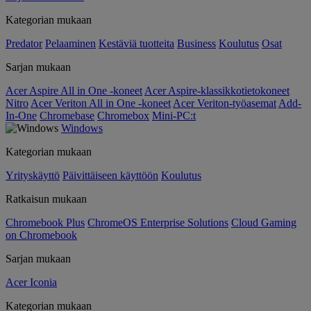
Kategorian mukaan
Predator
Pelaaminen
Kestäviä tuotteita
Business
Koulutus
Osat
Sarjan mukaan
Acer Aspire All in One -koneet
Acer Aspire-klassikkotietokoneet
Nitro
Acer Veriton All in One -koneet
Acer Veriton-työasemat
Add-
In-One
Chromebase
Chromebox
Mini-PC:t
Windows
Kategorian mukaan
Yrityskäyttö
Päivittäiseen käyttöön
Koulutus
Ratkaisun mukaan
Chromebook Plus
ChromeOS Enterprise Solutions
Cloud Gaming
on Chromebook
Sarjan mukaan
Acer Iconia
Kategorian mukaan