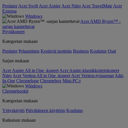
Predator
Acer Swift
Acer Aspire
Acer Nitro
Acer TravelMate
Acer
Extensa
Windows
Acer AMD Ryzen™ -
sarjan kannettavat
Pöytäkoneet
Kategorian mukaan
Predator
Pelaaminen
Kestäviä tuotteita
Business
Koulutus
Osat
Sarjan mukaan
Acer Aspire All in One -koneet
Acer Aspire-klassikkotietokoneet
Nitro
Acer Veriton All in One -koneet
Acer Veriton-työasemat
Add-
In-One
Chromebase
Chromebox
Mini-PC:t
Windows
Chromebookit
Kategorian mukaan
Yrityskäyttö
Päivittäiseen käyttöön
Koulutus
Ratkaisun mukaan