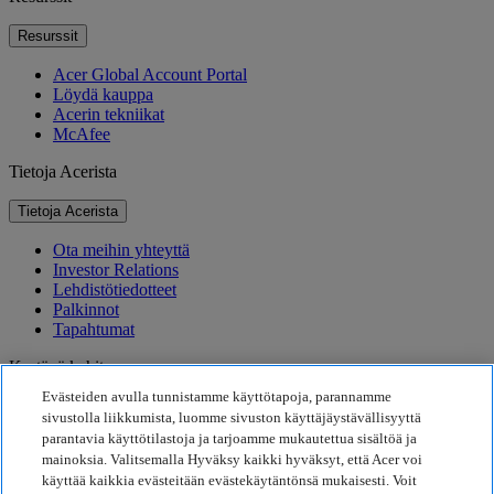
Resurssit
Acer Global Account Portal
Löydä kauppa
Acerin tekniikat
McAfee
Tietoja Acerista
Tietoja Acerista
Ota meihin yhteyttä
Investor Relations
Lehdistötiedotteet
Palkinnot
Tapahtumat
Kestävä kehitys
Evästeiden avulla tunnistamme käyttötapoja, parannamme
Kestävä kehitys
sivustolla liikkumista, luomme sivuston käyttäjäystävällisyyttä
parantavia käyttötilastoja ja tarjoamme mukautettua sisältöä ja
Yhteiskuntavastuu
mainoksia. Valitsemalla Hyväksy kaikki hyväksyt, että Acer voi
Tuotteen hiilijalanjälki
käyttää kaikkia evästeitään evästekäytäntönsä mukaisesti. Voit
Project Humanity