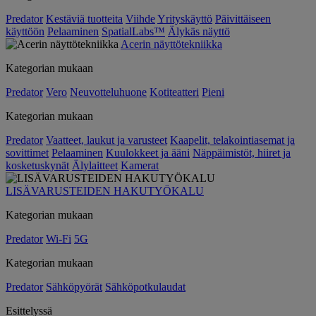
Predator
Kestäviä tuotteita
Viihde
Yrityskäyttö
Päivittäiseen
käyttöön
Pelaaminen
SpatialLabs™
Älykäs näyttö
Acerin näyttötekniikka
Kategorian mukaan
Predator
Vero
Neuvotteluhuone
Kotiteatteri
Pieni
Kategorian mukaan
Predator
Vaatteet, laukut ja varusteet
Kaapelit, telakointiasemat ja
sovittimet
Pelaaminen
Kuulokkeet ja ääni
Näppäimistöt, hiiret ja
kosketuskynät
Älylaitteet
Kamerat
LISÄVARUSTEIDEN HAKUTYÖKALU
Kategorian mukaan
Predator
Wi-Fi
5G
Kategorian mukaan
Predator
Sähköpyörät
Sähköpotkulaudat
Esittelyssä