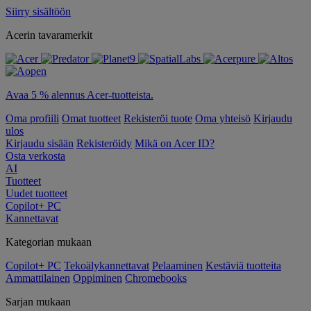
Siirry sisältöön
Acerin tavaramerkit
Avaa 5 % alennus Acer-tuotteista.
Oma profiili
Omat tuotteet
Rekisteröi tuote
Oma yhteisö
Kirjaudu
ulos
Kirjaudu sisään
Rekisteröidy
Mikä on Acer ID?
Osta verkosta
AI
Tuotteet
Uudet tuotteet
Copilot+ PC
Kannettavat
Kategorian mukaan
Copilot+ PC
Tekoälykannettavat
Pelaaminen
Kestäviä tuotteita
Ammattilainen
Oppiminen
Chromebooks
Sarjan mukaan