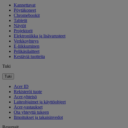
Kannettavat
Pöytäkoneet
Chromebookit
Tabletit
Näytöt
Projektorit
Elektroniikka ja lisävarusteet
Verkkoyhteys
E-liikkuminen
Pelikäsilaitteet
Kestäviä tuotteita
Tuki
Tuki
Acer ID
Rekisteröi tuote
Acer-yhteisö
Laiteohjaimet ja käyttöohjeet
Acer-vastaukset
Ota yhteyttä tukeen
Ilmoitukset ja takaisinvedot
Resurssit