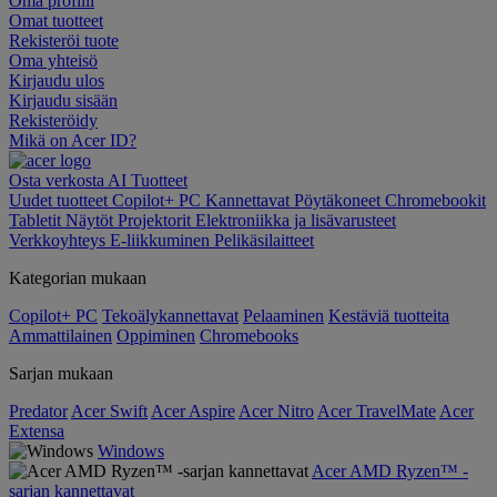
Oma profiili
Omat tuotteet
Rekisteröi tuote
Oma yhteisö
Kirjaudu ulos
Kirjaudu sisään
Rekisteröidy
Mikä on Acer ID?
Osta verkosta
AI
Tuotteet
Uudet tuotteet
Copilot+ PC
Kannettavat
Pöytäkoneet
Chromebookit
Tabletit
Näytöt
Projektorit
Elektroniikka ja lisävarusteet
Verkkoyhteys
E-liikkuminen
Pelikäsilaitteet
Kategorian mukaan
Copilot+ PC
Tekoälykannettavat
Pelaaminen
Kestäviä tuotteita
Ammattilainen
Oppiminen
Chromebooks
Sarjan mukaan
Predator
Acer Swift
Acer Aspire
Acer Nitro
Acer TravelMate
Acer
Extensa
Windows
Acer AMD Ryzen™ -
sarjan kannettavat