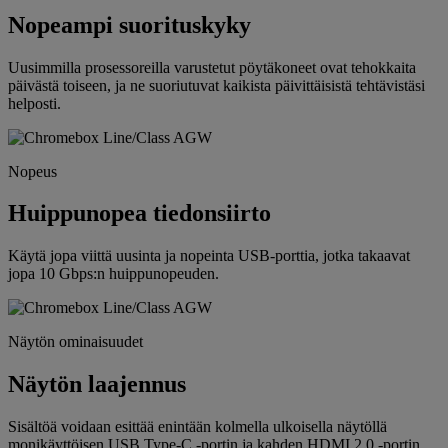
Nopeampi suorituskyky
Uusimmilla prosessoreilla varustetut pöytäkoneet ovat tehokkaita
päivästä toiseen, ja ne suoriutuvat kaikista päivittäisistä tehtävistäsi
helposti.
Nopeus
Huippunopea tiedonsiirto
Käytä jopa viittä uusinta ja nopeinta USB-porttia, jotka takaavat
jopa 10 Gbps:n huippunopeuden.
Näytön ominaisuudet
Näytön laajennus
Sisältöä voidaan esittää enintään kolmella ulkoisella näytöllä
monikäyttöisen USB Type-C -portin ja kahden HDMI 2.0 -portin