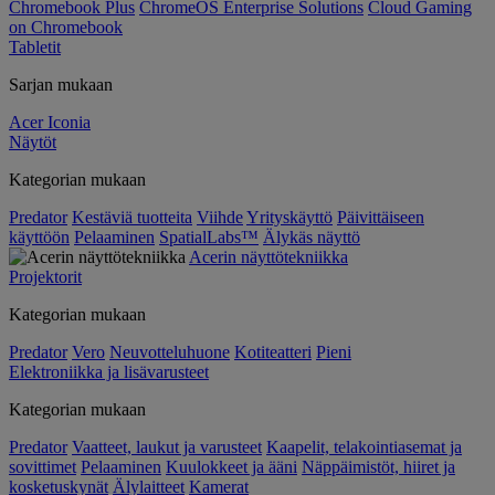
Chromebook Plus
ChromeOS Enterprise Solutions
Cloud Gaming
on Chromebook
Tabletit
Sarjan mukaan
Acer Iconia
Näytöt
Kategorian mukaan
Predator
Kestäviä tuotteita
Viihde
Yrityskäyttö
Päivittäiseen
käyttöön
Pelaaminen
SpatialLabs™
Älykäs näyttö
Acerin näyttötekniikka
Projektorit
Kategorian mukaan
Predator
Vero
Neuvotteluhuone
Kotiteatteri
Pieni
Elektroniikka ja lisävarusteet
Kategorian mukaan
Predator
Vaatteet, laukut ja varusteet
Kaapelit, telakointiasemat ja
sovittimet
Pelaaminen
Kuulokkeet ja ääni
Näppäimistöt, hiiret ja
kosketuskynät
Älylaitteet
Kamerat