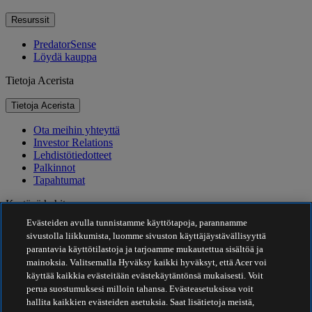
Resurssit
PredatorSense
Löydä kauppa
Tietoja Acerista
Tietoja Acerista
Ota meihin yhteyttä
Investor Relations
Lehdistötiedotteet
Palkinnot
Tapahtumat
Kestävä kehitys
Evästeiden avulla tunnistamme käyttötapoja, parannamme
Kestävä kehitys
sivustolla liikkumista, luomme sivuston käyttäjäystävällisyyttä
parantavia käyttötilastoja ja tarjoamme mukautettua sisältöä ja
Yhteiskuntavastuu
mainoksia. Valitsemalla Hyväksy kaikki hyväksyt, että Acer voi
Tuotteen hiilijalanjälki
käyttää kaikkia evästeitään evästekäytäntönsä mukaisesti. Voit
Project Humanity
perua suostumuksesi milloin tahansa. Evästeasetuksissa voit
Earthion
hallita kaikkien evästeiden asetuksia. Saat lisätietoja meistä,