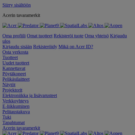
Siirry sisältöön
Acerin tavaramerkit
Oma profiili
Omat tuotteet
Rekisteröi tuote
Oma yhteisö
Kirjaudu
ulos
Kirjaudu sisään
Rekisteröidy
Mikä on Acer ID?
Osta verkosta
Tuotteet
Uudet tuotteet
Kannettavat
Pöytäkoneet
Pelikäsilaitteet
Näytöt
Projektorit
Elektroniikka ja lisävarusteet
Verkkoyhteys
E-liikkuminen
Pelitaustakuva
Tuki
Tapahtumat
Acerin tavaramerkit