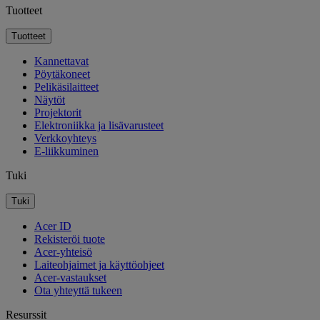
Tuotteet
Tuotteet
Kannettavat
Pöytäkoneet
Pelikäsilaitteet
Näytöt
Projektorit
Elektroniikka ja lisävarusteet
Verkkoyhteys
E-liikkuminen
Tuki
Tuki
Acer ID
Rekisteröi tuote
Acer-yhteisö
Laiteohjaimet ja käyttöohjeet
Acer-vastaukset
Ota yhteyttä tukeen
Resurssit