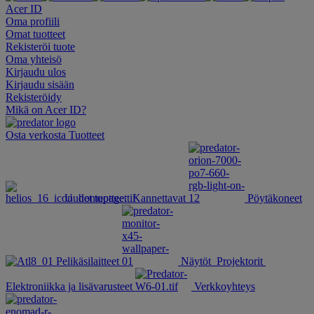
Acer ID
Oma profiili
Omat tuotteet
Rekisteröi tuote
Oma yhteisö
Kirjaudu ulos
Kirjaudu sisään
Rekisteröidy
Mikä on Acer ID?
Osta verkosta
Tuotteet
Uudet tuotteet
Kannettavat
Pöytäkoneet
Pelikäsilaitteet
Näytöt
Projektorit
Elektroniikka ja lisävarusteet
Verkkoyhteys