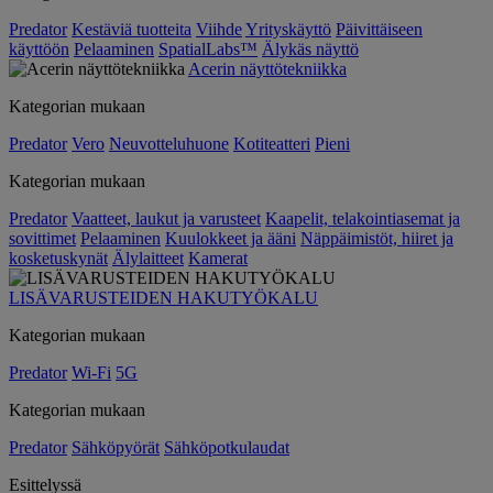
Predator
Kestäviä tuotteita
Viihde
Yrityskäyttö
Päivittäiseen
käyttöön
Pelaaminen
SpatialLabs™
Älykäs näyttö
Acerin näyttötekniikka
Kategorian mukaan
Predator
Vero
Neuvotteluhuone
Kotiteatteri
Pieni
Kategorian mukaan
Predator
Vaatteet, laukut ja varusteet
Kaapelit, telakointiasemat ja
sovittimet
Pelaaminen
Kuulokkeet ja ääni
Näppäimistöt, hiiret ja
kosketuskynät
Älylaitteet
Kamerat
LISÄVARUSTEIDEN HAKUTYÖKALU
Kategorian mukaan
Predator
Wi-Fi
5G
Kategorian mukaan
Predator
Sähköpyörät
Sähköpotkulaudat
Esittelyssä