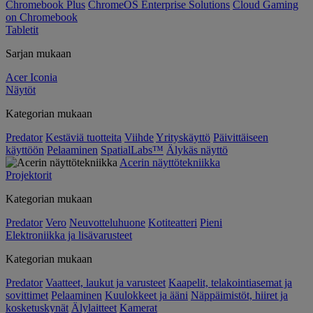
Chromebook Plus
ChromeOS Enterprise Solutions
Cloud Gaming
on Chromebook
Tabletit
Sarjan mukaan
Acer Iconia
Näytöt
Kategorian mukaan
Predator
Kestäviä tuotteita
Viihde
Yrityskäyttö
Päivittäiseen
käyttöön
Pelaaminen
SpatialLabs™
Älykäs näyttö
Acerin näyttötekniikka
Projektorit
Kategorian mukaan
Predator
Vero
Neuvotteluhuone
Kotiteatteri
Pieni
Elektroniikka ja lisävarusteet
Kategorian mukaan
Predator
Vaatteet, laukut ja varusteet
Kaapelit, telakointiasemat ja
sovittimet
Pelaaminen
Kuulokkeet ja ääni
Näppäimistöt, hiiret ja
kosketuskynät
Älylaitteet
Kamerat