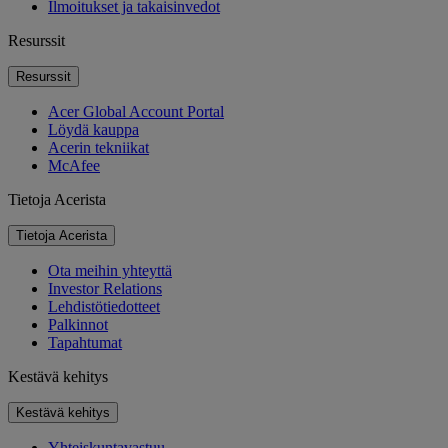
Ilmoitukset ja takaisinvedot
Resurssit
Resurssit
Acer Global Account Portal
Löydä kauppa
Acerin tekniikat
McAfee
Tietoja Acerista
Tietoja Acerista
Ota meihin yhteyttä
Investor Relations
Lehdistötiedotteet
Palkinnot
Tapahtumat
Kestävä kehitys
Kestävä kehitys
Yhteiskuntavastuu