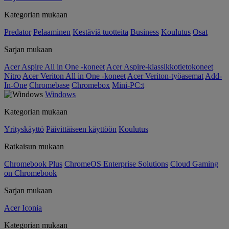
Kategorian mukaan
Predator
Pelaaminen
Kestäviä tuotteita
Business
Koulutus
Osat
Sarjan mukaan
Acer Aspire All in One -koneet
Acer Aspire-klassikkotietokoneet
Nitro
Acer Veriton All in One -koneet
Acer Veriton-työasemat
Add-
In-One
Chromebase
Chromebox
Mini-PC:t
Windows
Kategorian mukaan
Yrityskäyttö
Päivittäiseen käyttöön
Koulutus
Ratkaisun mukaan
Chromebook Plus
ChromeOS Enterprise Solutions
Cloud Gaming
on Chromebook
Sarjan mukaan
Acer Iconia
Kategorian mukaan