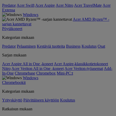
Predator
Acer Swift
Acer Aspire
Acer Nitro
Acer TravelMate
Acer
Extensa
Windows
Acer AMD Ryzen™ -
sarjan kannettavat
Pöytäkoneet
Kategorian mukaan
Predator
Pelaaminen
Kestäviä tuotteita
Business
Koulutus
Osat
Sarjan mukaan
Acer Aspire All in One -koneet
Acer Aspire-klassikkotietokoneet
Nitro
Acer Veriton All in One -koneet
Acer Veriton-työasemat
Add-
In-One
Chromebase
Chromebox
Mini-PC:t
Windows
Chromebookit
Kategorian mukaan
Yrityskäyttö
Päivittäiseen käyttöön
Koulutus
Ratkaisun mukaan