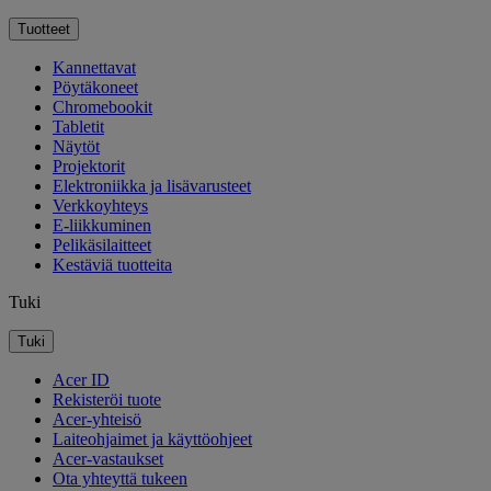
Tuotteet
Kannettavat
Pöytäkoneet
Chromebookit
Tabletit
Näytöt
Projektorit
Elektroniikka ja lisävarusteet
Verkkoyhteys
E-liikkuminen
Pelikäsilaitteet
Kestäviä tuotteita
Tuki
Tuki
Acer ID
Rekisteröi tuote
Acer-yhteisö
Laiteohjaimet ja käyttöohjeet
Acer-vastaukset
Ota yhteyttä tukeen