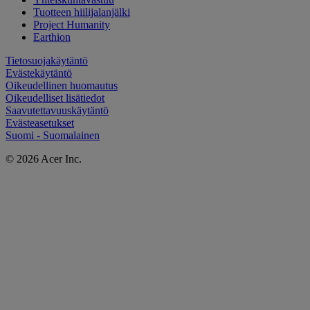
Tuotteen hiilijalanjälki
Project Humanity
Earthion
Tietosuojakäytäntö
Evästekäytäntö
Oikeudellinen huomautus
Oikeudelliset lisätiedot
Saavutettavuuskäytäntö
Evästeasetukset
Suomi - Suomalainen
© 2026 Acer Inc.