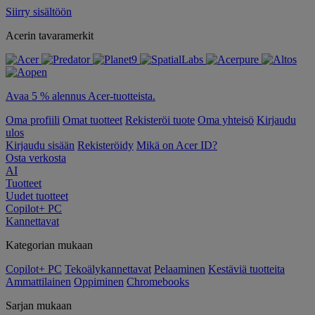
Siirry sisältöön
Acerin tavaramerkit
Avaa 5 % alennus Acer-tuotteista.
Oma profiili
Omat tuotteet
Rekisteröi tuote
Oma yhteisö
Kirjaudu
ulos
Kirjaudu sisään
Rekisteröidy
Mikä on Acer ID?
Osta verkosta
AI
Tuotteet
Uudet tuotteet
Copilot+ PC
Kannettavat
Kategorian mukaan
Copilot+ PC
Tekoälykannettavat
Pelaaminen
Kestäviä tuotteita
Ammattilainen
Oppiminen
Chromebooks
Sarjan mukaan