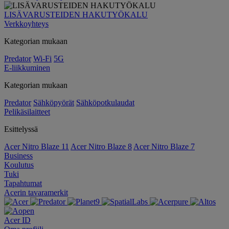
LISÄVARUSTEIDEN HAKUTYÖKALU
Verkkoyhteys
Kategorian mukaan
Predator
Wi-Fi
5G
E-liikkuminen
Kategorian mukaan
Predator
Sähköpyörät
Sähköpotkulaudat
Pelikäsilaitteet
Esittelyssä
Acer Nitro Blaze 11
Acer Nitro Blaze 8
Acer Nitro Blaze 7
Business
Koulutus
Tuki
Tapahtumat
Acerin tavaramerkit
Acer ID