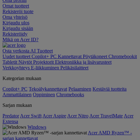
Oma profiili
Omat tuotteet
Rekisteröi tuote
Oma yhteisö
Kirjaudu ulos
Kirjaudu sisään
Rekisteröidy
Mikä on Acer ID?
Osta verkosta
AI
Tuotteet
Uudet tuotteet
Copilot+ PC
Kannettavat
Pöytäkoneet
Chromebookit
Tabletit
Näytöt
Projektorit
Elektroniikka ja lisävarusteet
Verkkoyhteys
E-liikkuminen
Pelikäsilaitteet
Kategorian mukaan
Copilot+ PC
Tekoälykannettavat
Pelaaminen
Kestäviä tuotteita
Ammattilainen
Oppiminen
Chromebooks
Sarjan mukaan
Predator
Acer Swift
Acer Aspire
Acer Nitro
Acer TravelMate
Acer
Extensa
Windows
Acer AMD Ryzen™ -
sarjan kannettavat