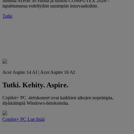
Juhlista Acerin 50 vuotta ja tutustu COMPUTEX 2026 -
tapahtumassa esiteltyihin uusimpiin innovaatioihin.
Tutki
Acer Aspire 14 AI | Acer Aspire 16 AI
Tutki. Kehity. Aspire.
Copilot+ PC -tietokoneet ovat kaikkien aikojen nopeimpia,
älykkäimpiä Windows-tietokoneita.
Copilot+ PC
Lue lisää