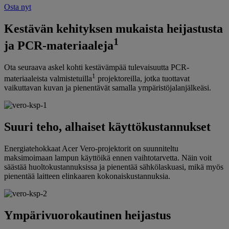
Osta nyt
Kestävän kehityksen mukaista heijastusta
1
ja PCR-materiaaleja
Ota seuraava askel kohti kestävämpää tulevaisuutta PCR-
1
materiaaleista valmistetuilla
projektoreilla, jotka tuottavat
vaikuttavan kuvan ja pienentävät samalla ympäristöjalanjälkeäsi.
Suuri teho, alhaiset käyttökustannukset
Energiatehokkaat Acer Vero-projektorit on suunniteltu
maksimoimaan lampun käyttöikä ennen vaihtotarvetta. Näin voit
säästää huoltokustannuksissa ja pienentää sähkölaskuasi, mikä myös
pienentää laitteen elinkaaren kokonaiskustannuksia.
Ympärivuorokautinen heijastus