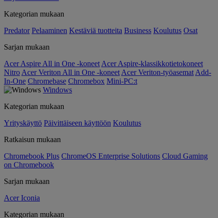
Kategorian mukaan
Predator
Pelaaminen
Kestäviä tuotteita
Business
Koulutus
Osat
Sarjan mukaan
Acer Aspire All in One -koneet
Acer Aspire-klassikkotietokoneet
Nitro
Acer Veriton All in One -koneet
Acer Veriton-työasemat
Add-
In-One
Chromebase
Chromebox
Mini-PC:t
Windows
Kategorian mukaan
Yrityskäyttö
Päivittäiseen käyttöön
Koulutus
Ratkaisun mukaan
Chromebook Plus
ChromeOS Enterprise Solutions
Cloud Gaming
on Chromebook
Sarjan mukaan
Acer Iconia
Kategorian mukaan