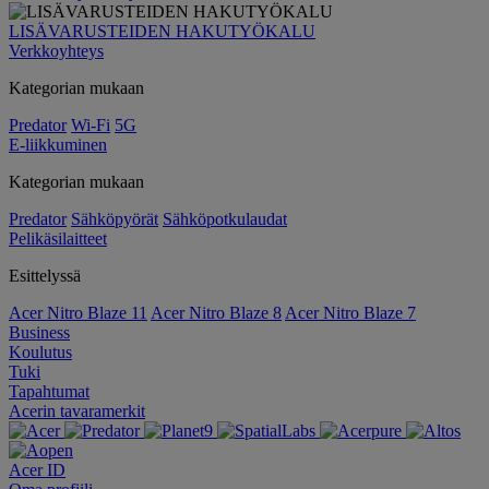
LISÄVARUSTEIDEN HAKUTYÖKALU
Verkkoyhteys
Kategorian mukaan
Predator
Wi-Fi
5G
E-liikkuminen
Kategorian mukaan
Predator
Sähköpyörät
Sähköpotkulaudat
Pelikäsilaitteet
Esittelyssä
Acer Nitro Blaze 11
Acer Nitro Blaze 8
Acer Nitro Blaze 7
Business
Koulutus
Tuki
Tapahtumat
Acerin tavaramerkit
Acer ID