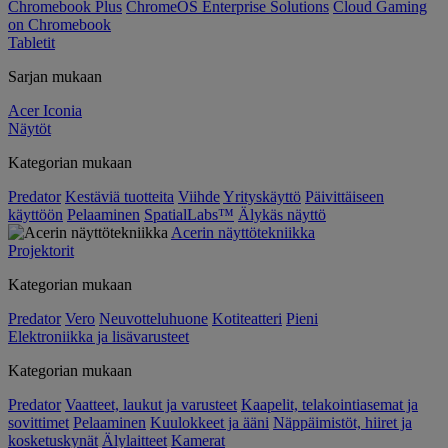
Chromebook Plus
ChromeOS Enterprise Solutions
Cloud Gaming
on Chromebook
Tabletit
Sarjan mukaan
Acer Iconia
Näytöt
Kategorian mukaan
Predator
Kestäviä tuotteita
Viihde
Yrityskäyttö
Päivittäiseen
käyttöön
Pelaaminen
SpatialLabs™
Älykäs näyttö
Acerin näyttötekniikka
Projektorit
Kategorian mukaan
Predator
Vero
Neuvotteluhuone
Kotiteatteri
Pieni
Elektroniikka ja lisävarusteet
Kategorian mukaan
Predator
Vaatteet, laukut ja varusteet
Kaapelit, telakointiasemat ja
sovittimet
Pelaaminen
Kuulokkeet ja ääni
Näppäimistöt, hiiret ja
kosketuskynät
Älylaitteet
Kamerat