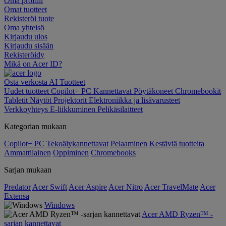
Oma profiili
Omat tuotteet
Rekisteröi tuote
Oma yhteisö
Kirjaudu ulos
Kirjaudu sisään
Rekisteröidy
Mikä on Acer ID?
Osta verkosta
AI
Tuotteet
Uudet tuotteet
Copilot+ PC
Kannettavat
Pöytäkoneet
Chromebookit
Tabletit
Näytöt
Projektorit
Elektroniikka ja lisävarusteet
Verkkoyhteys
E-liikkuminen
Pelikäsilaitteet
Kategorian mukaan
Copilot+ PC
Tekoälykannettavat
Pelaaminen
Kestäviä tuotteita
Ammattilainen
Oppiminen
Chromebooks
Sarjan mukaan
Predator
Acer Swift
Acer Aspire
Acer Nitro
Acer TravelMate
Acer
Extensa
Windows
Acer AMD Ryzen™ -
sarjan kannettavat