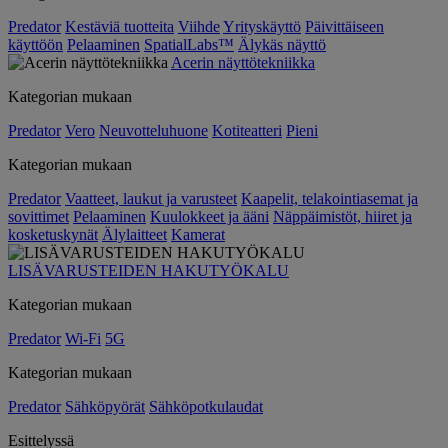
Predator
Kestäviä tuotteita
Viihde
Yrityskäyttö
Päivittäiseen
käyttöön
Pelaaminen
SpatialLabs™
Älykäs näyttö
Acerin näyttötekniikka
Kategorian mukaan
Predator
Vero
Neuvotteluhuone
Kotiteatteri
Pieni
Kategorian mukaan
Predator
Vaatteet, laukut ja varusteet
Kaapelit, telakointiasemat ja
sovittimet
Pelaaminen
Kuulokkeet ja ääni
Näppäimistöt, hiiret ja
kosketuskynät
Älylaitteet
Kamerat
LISÄVARUSTEIDEN HAKUTYÖKALU
Kategorian mukaan
Predator
Wi-Fi
5G
Kategorian mukaan
Predator
Sähköpyörät
Sähköpotkulaudat
Esittelyssä