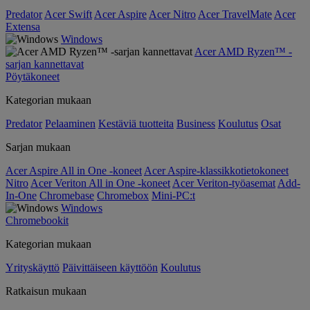
Predator
Acer Swift
Acer Aspire
Acer Nitro
Acer TravelMate
Acer
Extensa
Windows
Acer AMD Ryzen™ -
sarjan kannettavat
Pöytäkoneet
Kategorian mukaan
Predator
Pelaaminen
Kestäviä tuotteita
Business
Koulutus
Osat
Sarjan mukaan
Acer Aspire All in One -koneet
Acer Aspire-klassikkotietokoneet
Nitro
Acer Veriton All in One -koneet
Acer Veriton-työasemat
Add-
In-One
Chromebase
Chromebox
Mini-PC:t
Windows
Chromebookit
Kategorian mukaan
Yrityskäyttö
Päivittäiseen käyttöön
Koulutus
Ratkaisun mukaan