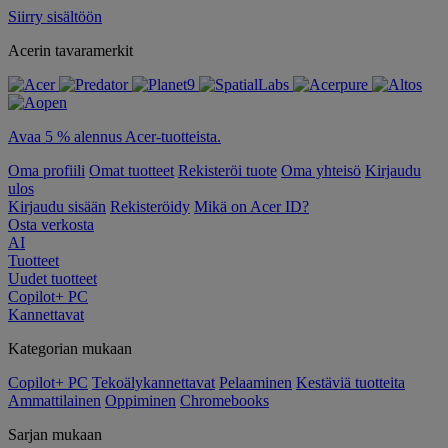
Siirry sisältöön
Acerin tavaramerkit
Avaa 5 % alennus Acer-tuotteista.
Oma profiili
Omat tuotteet
Rekisteröi tuote
Oma yhteisö
Kirjaudu
ulos
Kirjaudu sisään
Rekisteröidy
Mikä on Acer ID?
Osta verkosta
AI
Tuotteet
Uudet tuotteet
Copilot+ PC
Kannettavat
Kategorian mukaan
Copilot+ PC
Tekoälykannettavat
Pelaaminen
Kestäviä tuotteita
Ammattilainen
Oppiminen
Chromebooks
Sarjan mukaan