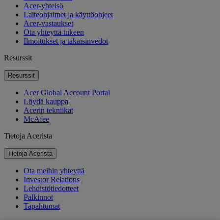
Acer-yhteisö
Laiteohjaimet ja käyttöohjeet
Acer-vastaukset
Ota yhteyttä tukeen
Ilmoitukset ja takaisinvedot
Resurssit
Resurssit
Acer Global Account Portal
Löydä kauppa
Acerin tekniikat
McAfee
Tietoja Acerista
Tietoja Acerista
Ota meihin yhteyttä
Investor Relations
Lehdistötiedotteet
Palkinnot
Tapahtumat