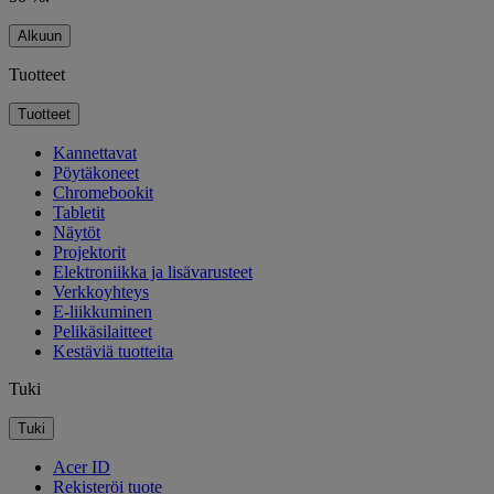
Alkuun
Tuotteet
Tuotteet
Kannettavat
Pöytäkoneet
Chromebookit
Tabletit
Näytöt
Projektorit
Elektroniikka ja lisävarusteet
Verkkoyhteys
E-liikkuminen
Pelikäsilaitteet
Kestäviä tuotteita
Tuki
Tuki
Acer ID
Rekisteröi tuote