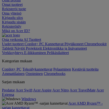
Oma profiili
Omat tuotteet
Rekisteröi tuote
Oma yhteisö
Kirjaudu ulos
Kirjaudu sisään
Rekisteröidy
Mikä on Acer ID?
Osta verkosta
AI
Tuotteet
Uudet tuotteet
Copilot+ PC
Kannettavat
Pöytäkoneet
Chromebookit
Tabletit
Näytöt
Projektorit
Elektroniikka ja lisävarusteet
Verkkoyhteys
E-liikkuminen
Pelikäsilaitteet
Kategorian mukaan
Copilot+ PC
Tekoälykannettavat
Pelaaminen
Kestäviä tuotteita
Ammattilainen
Oppiminen
Chromebooks
Sarjan mukaan
Predator
Acer Swift
Acer Aspire
Acer Nitro
Acer TravelMate
Acer
Extensa
Windows
Acer AMD Ryzen™ -
sarjan kannettavat