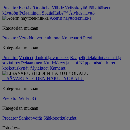
Predator
Kestäviä tuotteita
Viihde
Yrityskäyttö
Päivittäiseen
käyttöön
Pelaaminen
SpatialLabs™
Älykäs näyttö
Acerin näyttötekniikka
Kategorian mukaan
Predator
Vero
Neuvotteluhuone
Kotiteatteri
Pieni
Kategorian mukaan
Predator
Vaatteet, laukut ja varusteet
Kaapelit, telakointiasemat ja
sovittimet
Pelaaminen
Kuulokkeet ja ääni
Näppäimistöt, hiiret ja
kosketuskynät
Älylaitteet
Kamerat
LISÄVARUSTEIDEN HAKUTYÖKALU
Kategorian mukaan
Predator
Wi-Fi
5G
Kategorian mukaan
Predator
Sähköpyörät
Sähköpotkulaudat
Esittelyssä