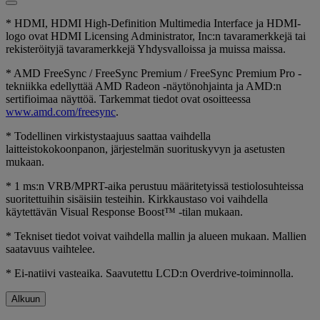
* HDMI, HDMI High-Definition Multimedia Interface ja HDMI-
logo ovat HDMI Licensing Administrator, Inc:n tavaramerkkejä tai
rekisteröityjä tavaramerkkejä Yhdysvalloissa ja muissa maissa.
* AMD FreeSync / FreeSync Premium / FreeSync Premium Pro -
tekniikka edellyttää AMD Radeon -näytönohjainta ja AMD:n
sertifioimaa näyttöä. Tarkemmat tiedot ovat osoitteessa
www.amd.com/freesync
.
* Todellinen virkistystaajuus saattaa vaihdella
laitteistokokoonpanon, järjestelmän suorituskyvyn ja asetusten
mukaan.
* 1 ms:n VRB/MPRT-aika perustuu määritetyissä testiolosuhteissa
suoritettuihin sisäisiin testeihin. Kirkkaustaso voi vaihdella
käytettävän Visual Response Boost™ -tilan mukaan.
* Tekniset tiedot voivat vaihdella mallin ja alueen mukaan. Mallien
saatavuus vaihtelee.
* Ei-natiivi vasteaika. Saavutettu LCD:n Overdrive-toiminnolla.
Alkuun