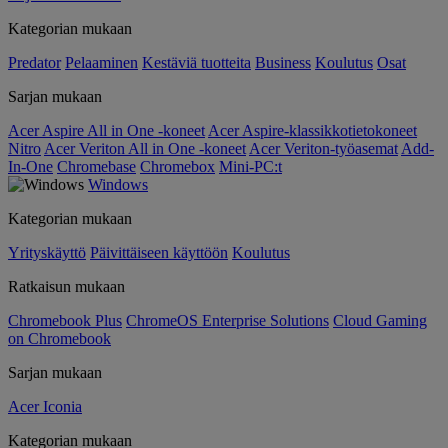
Kategorian mukaan
Predator
Pelaaminen
Kestäviä tuotteita
Business
Koulutus
Osat
Sarjan mukaan
Acer Aspire All in One -koneet
Acer Aspire-klassikkotietokoneet
Nitro
Acer Veriton All in One -koneet
Acer Veriton-työasemat
Add-
In-One
Chromebase
Chromebox
Mini-PC:t
Windows
Kategorian mukaan
Yrityskäyttö
Päivittäiseen käyttöön
Koulutus
Ratkaisun mukaan
Chromebook Plus
ChromeOS Enterprise Solutions
Cloud Gaming
on Chromebook
Sarjan mukaan
Acer Iconia
Kategorian mukaan