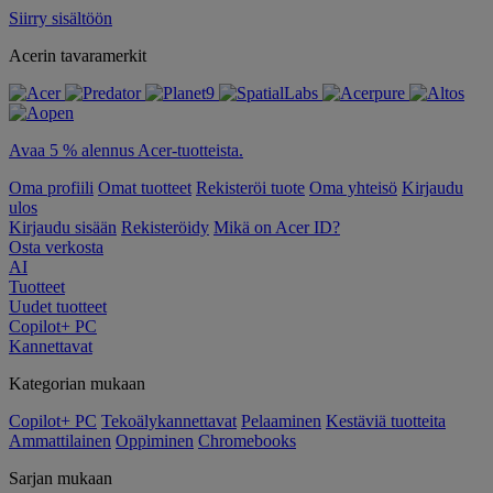
Siirry sisältöön
Acerin tavaramerkit
Avaa 5 % alennus Acer-tuotteista.
Oma profiili
Omat tuotteet
Rekisteröi tuote
Oma yhteisö
Kirjaudu
ulos
Kirjaudu sisään
Rekisteröidy
Mikä on Acer ID?
Osta verkosta
AI
Tuotteet
Uudet tuotteet
Copilot+ PC
Kannettavat
Kategorian mukaan
Copilot+ PC
Tekoälykannettavat
Pelaaminen
Kestäviä tuotteita
Ammattilainen
Oppiminen
Chromebooks
Sarjan mukaan