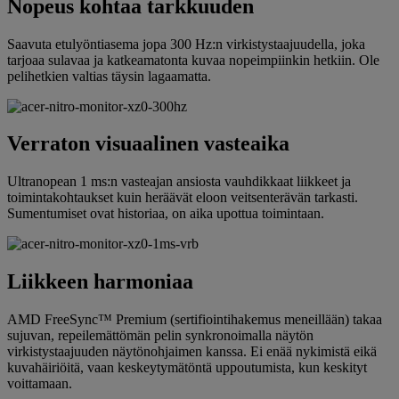
Nopeus kohtaa tarkkuuden
Saavuta etulyöntiasema jopa 300 Hz:n virkistystaajuudella, joka
tarjoaa sulavaa ja katkeamatonta kuvaa nopeimpiinkin hetkiin. Ole
pelihetkien valtias täysin lagaamatta.
Verraton visuaalinen vasteaika
Ultranopean 1 ms:n vasteajan ansiosta vauhdikkaat liikkeet ja
toimintakohtaukset kuin heräävät eloon veitsenterävän tarkasti.
Sumentumiset ovat historiaa, on aika upottua toimintaan.
Liikkeen harmoniaa
AMD FreeSync™ Premium (sertifiointihakemus meneillään) takaa
sujuvan, repeilemättömän pelin synkronoimalla näytön
virkistystaajuuden näytönohjaimen kanssa. Ei enää nykimistä eikä
kuvahäiriöitä, vaan keskeytymätöntä uppoutumista, kun keskityt
voittamaan.