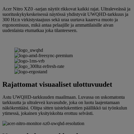
Acer Nitro XZ0 -sarjan näytöt rikkovat kaikki rajat. Ultraleveässä ja
suorituskykykeskeisessä näytössä yhdistyvät UWQHD-tarkkuus ja
300 Hz:n virkistystaajuus sekä uraa uurtava kaareva muoto ja
ergonomisuus, mikä antaa pelaajille ja ammattilaisille aivan
uudenlaista etumatkaa joka tilanteeseen.
Rajattomat visuaaliset ulottuvuudet
Astu UWQHD-tarkkuuden maailmaan. Luvassa on uskomatonta
tarkkuutta ja ultraleveä kuvasuhde, joka on luotu laajentamaan
näkökenttääsi. Olitpa sitten taistelukenttien päällikkö tai työnkulun
ytimessä, jokainen yksityiskohta erottuu selvästi.