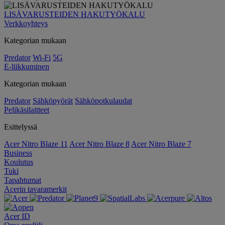
LISÄVARUSTEIDEN HAKUTYÖKALU
Verkkoyhteys
Kategorian mukaan
Predator
Wi-Fi
5G
E-liikkuminen
Kategorian mukaan
Predator
Sähköpyörät
Sähköpotkulaudat
Pelikäsilaitteet
Esittelyssä
Acer Nitro Blaze 11
Acer Nitro Blaze 8
Acer Nitro Blaze 7
Business
Koulutus
Tuki
Tapahtumat
Acerin tavaramerkit
Acer ID