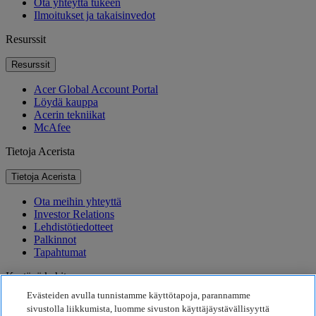
Ota yhteyttä tukeen
Ilmoitukset ja takaisinvedot
Resurssit
Resurssit
Acer Global Account Portal
Löydä kauppa
Acerin tekniikat
McAfee
Tietoja Acerista
Tietoja Acerista
Ota meihin yhteyttä
Investor Relations
Lehdistötiedotteet
Palkinnot
Tapahtumat
Kestävä kehitys
Evästeiden avulla tunnistamme käyttötapoja, parannamme
Kestävä kehitys
sivustolla liikkumista, luomme sivuston käyttäjäystävällisyyttä