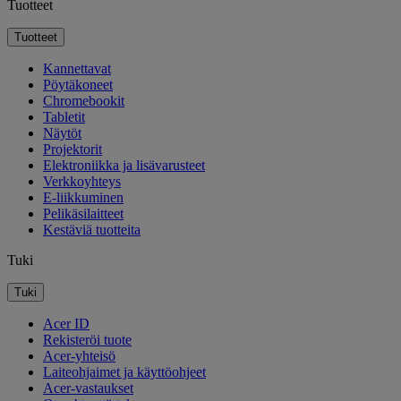
Tuotteet
Tuotteet
Kannettavat
Pöytäkoneet
Chromebookit
Tabletit
Näytöt
Projektorit
Elektroniikka ja lisävarusteet
Verkkoyhteys
E-liikkuminen
Pelikäsilaitteet
Kestäviä tuotteita
Tuki
Tuki
Acer ID
Rekisteröi tuote
Acer-yhteisö
Laiteohjaimet ja käyttöohjeet
Acer-vastaukset