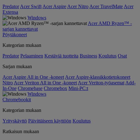
Predator
Acer Swift
Acer Aspire
Acer Nitro
Acer TravelMate
Acer
Extensa
Windows
Acer AMD Ryzen™ -
sarjan kannettavat
Pöytäkoneet
Kategorian mukaan
Predator
Pelaaminen
Kestäviä tuotteita
Business
Koulutus
Osat
Sarjan mukaan
Acer Aspire All in One -koneet
Acer Aspire-klassikkotietokoneet
Nitro
Acer Veriton All in One -koneet
Acer Veriton-työasemat
Add-
In-One
Chromebase
Chromebox
Mini-PC:t
Windows
Chromebookit
Kategorian mukaan
Yrityskäyttö
Päivittäiseen käyttöön
Koulutus
Ratkaisun mukaan