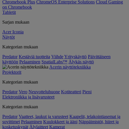
Chromebook Plus
ChromeOS Enterprise Solutions
Cloud Gaming
on Chromebook
Tabletit
Sarjan mukaan
Acer Iconia
Näytöt
Kategorian mukaan
Predator
Kestäviä tuotteita
Viihde
Yrityskäyttö
Päivittäiseen
käyttöön
Pelaaminen
SpatialLabs™
Älykäs näyttö
Acerin näyttötekniikka
Projektorit
Kategorian mukaan
Predator
Vero
Neuvotteluhuone
Kotiteatteri
Pieni
Elektroniikka ja lisävarusteet
Kategorian mukaan
Predator
Vaatteet, laukut ja varusteet
Kaapelit, telakointiasemat ja
sovittimet
Pelaaminen
Kuulokkeet ja ääni
Näppäimistöt, hiiret ja
kosketuskynät
Älylaitteet
Kamerat