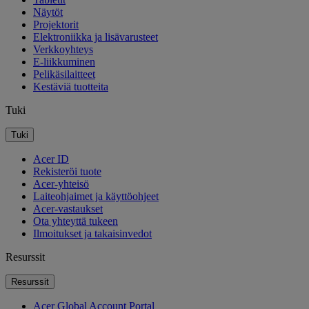
Näytöt
Projektorit
Elektroniikka ja lisävarusteet
Verkkoyhteys
E-liikkuminen
Pelikäsilaitteet
Kestäviä tuotteita
Tuki
Tuki
Acer ID
Rekisteröi tuote
Acer-yhteisö
Laiteohjaimet ja käyttöohjeet
Acer-vastaukset
Ota yhteyttä tukeen
Ilmoitukset ja takaisinvedot
Resurssit
Resurssit
Acer Global Account Portal