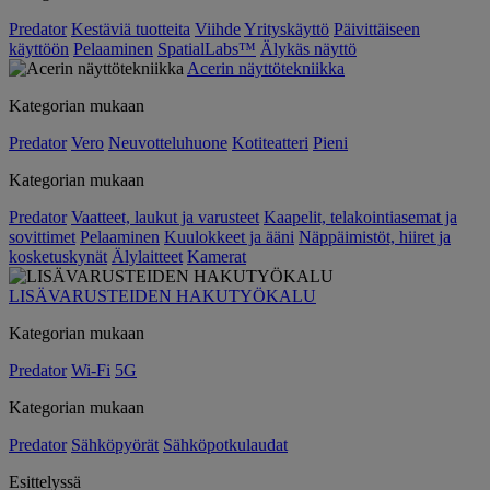
Predator
Kestäviä tuotteita
Viihde
Yrityskäyttö
Päivittäiseen
käyttöön
Pelaaminen
SpatialLabs™
Älykäs näyttö
Acerin näyttötekniikka
Kategorian mukaan
Predator
Vero
Neuvotteluhuone
Kotiteatteri
Pieni
Kategorian mukaan
Predator
Vaatteet, laukut ja varusteet
Kaapelit, telakointiasemat ja
sovittimet
Pelaaminen
Kuulokkeet ja ääni
Näppäimistöt, hiiret ja
kosketuskynät
Älylaitteet
Kamerat
LISÄVARUSTEIDEN HAKUTYÖKALU
Kategorian mukaan
Predator
Wi-Fi
5G
Kategorian mukaan
Predator
Sähköpyörät
Sähköpotkulaudat
Esittelyssä