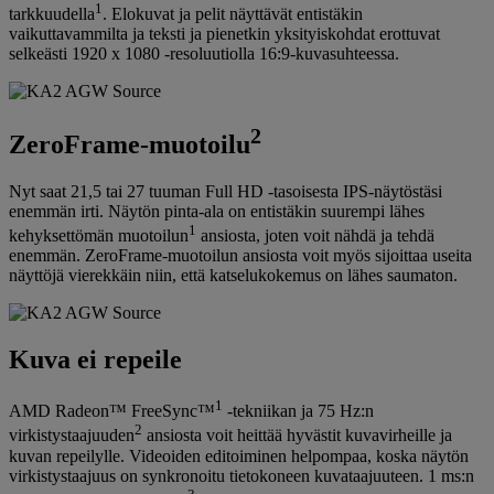
1
tarkkuudella
. Elokuvat ja pelit näyttävät entistäkin
vaikuttavammilta ja teksti ja pienetkin yksityiskohdat erottuvat
selkeästi 1920 x 1080 -resoluutiolla 16:9-kuvasuhteessa.
2
ZeroFrame-muotoilu
Nyt saat 21,5 tai 27 tuuman Full HD -tasoisesta IPS-näytöstäsi
enemmän irti. Näytön pinta-ala on entistäkin suurempi lähes
1
kehyksettömän muotoilun
ansiosta, joten voit nähdä ja tehdä
enemmän. ZeroFrame-muotoilun ansiosta voit myös sijoittaa useita
näyttöjä vierekkäin niin, että katselukokemus on lähes saumaton.
Kuva ei repeile
1
AMD Radeon™ FreeSync™
-tekniikan ja 75 Hz:n
2
virkistystaajuuden
ansiosta voit heittää hyvästit kuvavirheille ja
kuvan repeilylle. Videoiden editoiminen helpompaa, koska näytön
virkistystaajuus on synkronoitu tietokoneen kuvataajuuteen. 1 ms:n