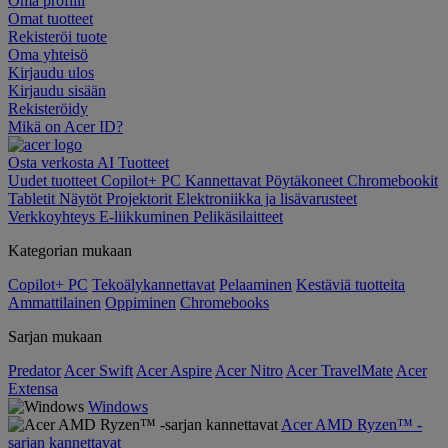
Oma profiili
Omat tuotteet
Rekisteröi tuote
Oma yhteisö
Kirjaudu ulos
Kirjaudu sisään
Rekisteröidy
Mikä on Acer ID?
Osta verkosta
AI
Tuotteet
Uudet tuotteet
Copilot+ PC
Kannettavat
Pöytäkoneet
Chromebookit
Tabletit
Näytöt
Projektorit
Elektroniikka ja lisävarusteet
Verkkoyhteys
E-liikkuminen
Pelikäsilaitteet
Kategorian mukaan
Copilot+ PC
Tekoälykannettavat
Pelaaminen
Kestäviä tuotteita
Ammattilainen
Oppiminen
Chromebooks
Sarjan mukaan
Predator
Acer Swift
Acer Aspire
Acer Nitro
Acer TravelMate
Acer
Extensa
Windows
Acer AMD Ryzen™ -
sarjan kannettavat