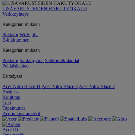
LISÄVARUSTEIDEN HAKUTYÖKALU
Verkkoyhteys
Kategorian mukaan
Predator
Wi-Fi
5G
E-liikkuminen
Kategorian mukaan
Predator
Sähköpyörät
Sähköpotkulaudat
Pelikäsilaitteet
Esittelyssä
Acer Nitro Blaze 11
Acer Nitro Blaze 8
Acer Nitro Blaze 7
Business
Koulutus
Tuki
Tapahtumat
Acerin tavaramerkit
Acer ID