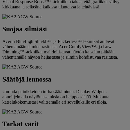
3
Visual Response Boost™
-tekniikka takaa, että grafiikka säilyy
kirkkaana ja selkeänä kaikissa tilanteissa ja tehtävissä.
Suojaa silmiäsi
Acerin BlueLightShield™- ja Flickerless™-tekniikat auttavat
vähentämään silmien rasitusta. Acer ComfyView™- ja Low
Dimming™ -tekniikat mahdollistavat näytön katselun pitkään
vähentämällä näytön heijastusta ja silmiin kohdistuvaa rasitusta.
Säätöjä lennossa
Unohda painikkeiden turha säätäminen. Display Widget -
apuohjelmalla näytön asetuksia on helppo säätää. Mukauta
katselukokemustasi valitsemalla eri sovelluksille eri tiloja.
Tarkat värit