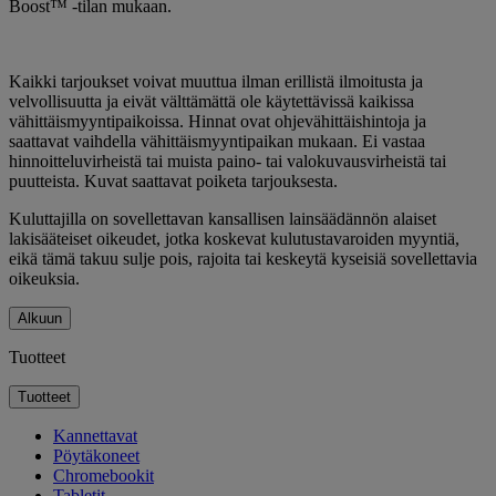
Boost™ -tilan mukaan.
Kaikki tarjoukset voivat muuttua ilman erillistä ilmoitusta ja
velvollisuutta ja eivät välttämättä ole käytettävissä kaikissa
vähittäismyyntipaikoissa. Hinnat ovat ohjevähittäishintoja ja
saattavat vaihdella vähittäismyyntipaikan mukaan. Ei vastaa
hinnoitteluvirheistä tai muista paino- tai valokuvausvirheistä tai
puutteista. Kuvat saattavat poiketa tarjouksesta.
Kuluttajilla on sovellettavan kansallisen lainsäädännön alaiset
lakisääteiset oikeudet, jotka koskevat kulutustavaroiden myyntiä,
eikä tämä takuu sulje pois, rajoita tai keskeytä kyseisiä sovellettavia
oikeuksia.
Alkuun
Tuotteet
Tuotteet
Kannettavat
Pöytäkoneet
Chromebookit
Tabletit