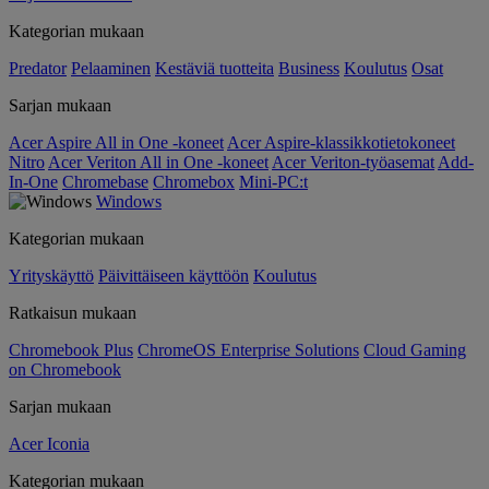
Kategorian mukaan
Predator
Pelaaminen
Kestäviä tuotteita
Business
Koulutus
Osat
Sarjan mukaan
Acer Aspire All in One -koneet
Acer Aspire-klassikkotietokoneet
Nitro
Acer Veriton All in One -koneet
Acer Veriton-työasemat
Add-
In-One
Chromebase
Chromebox
Mini-PC:t
Windows
Kategorian mukaan
Yrityskäyttö
Päivittäiseen käyttöön
Koulutus
Ratkaisun mukaan
Chromebook Plus
ChromeOS Enterprise Solutions
Cloud Gaming
on Chromebook
Sarjan mukaan
Acer Iconia
Kategorian mukaan