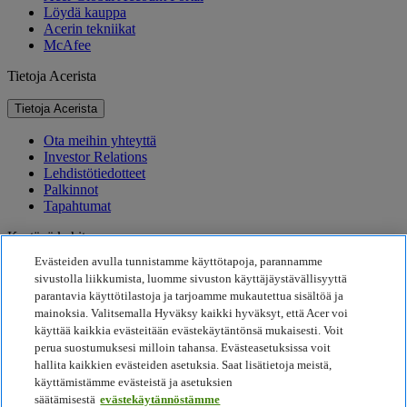
Löydä kauppa
Acerin tekniikat
McAfee
Tietoja Acerista
Tietoja Acerista
Ota meihin yhteyttä
Investor Relations
Lehdistötiedotteet
Palkinnot
Tapahtumat
Kestävä kehitys
Evästeiden avulla tunnistamme käyttötapoja, parannamme
Kestävä kehitys
sivustolla liikkumista, luomme sivuston käyttäjäystävällisyyttä
parantavia käyttötilastoja ja tarjoamme mukautettua sisältöä ja
Yhteiskuntavastuu
mainoksia. Valitsemalla Hyväksy kaikki hyväksyt, että Acer voi
Tuotteen hiilijalanjälki
käyttää kaikkia evästeitään evästekäytäntönsä mukaisesti. Voit
Project Humanity
perua suostumuksesi milloin tahansa. Evästeasetuksissa voit
Earthion
hallita kaikkien evästeiden asetuksia. Saat lisätietoja meistä,
Tietosuojakäytäntö
käyttämistämme evästeistä ja asetuksien
Evästekäytäntö
säätämisestä
evästekäytännöstämme