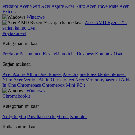
Predator
Acer Swift
Acer Aspire
Acer Nitro
Acer TravelMate
Acer
Extensa
Windows
Acer AMD Ryzen™ -
sarjan kannettavat
Pöytäkoneet
Kategorian mukaan
Predator
Pelaaminen
Kestäviä tuotteita
Business
Koulutus
Osat
Sarjan mukaan
Acer Aspire All in One -koneet
Acer Aspire-klassikkotietokoneet
Nitro
Acer Veriton All in One -koneet
Acer Veriton-työasemat
Add-
In-One
Chromebase
Chromebox
Mini-PC:t
Windows
Chromebookit
Kategorian mukaan
Yrityskäyttö
Päivittäiseen käyttöön
Koulutus
Ratkaisun mukaan