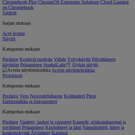
Chromebook Plus
ChromeOS Enterprise Solutions
Cloud Gaming
on Chromebook
Tabletit
Sarjan mukaan
Acer Iconia
Näytöt
Kategorian mukaan
Predator
Kestäviä tuotteita
Viihde
Yrityskäyttö
Päivittäiseen
käyttöön
Pelaaminen
SpatialLabs™
Älykäs näyttö
Acerin näyttötekniikka
Projektorit
Kategorian mukaan
Predator
Vero
Neuvotteluhuone
Kotiteatteri
Pieni
Elektroniikka ja lisävarusteet
Kategorian mukaan
Predator
Vaatteet, laukut ja varusteet
Kaapelit, telakointiasemat ja
sovittimet
Pelaaminen
Kuulokkeet ja ääni
Näppäimistöt, hiiret ja
kosketuskynät
Älylaitteet
Kamerat