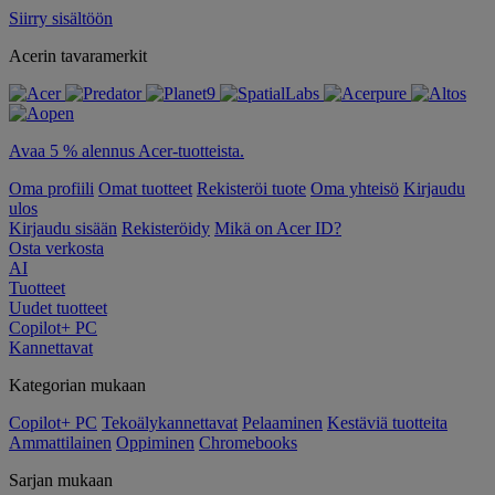
Siirry sisältöön
Acerin tavaramerkit
Avaa 5 % alennus Acer-tuotteista.
Oma profiili
Omat tuotteet
Rekisteröi tuote
Oma yhteisö
Kirjaudu
ulos
Kirjaudu sisään
Rekisteröidy
Mikä on Acer ID?
Osta verkosta
AI
Tuotteet
Uudet tuotteet
Copilot+ PC
Kannettavat
Kategorian mukaan
Copilot+ PC
Tekoälykannettavat
Pelaaminen
Kestäviä tuotteita
Ammattilainen
Oppiminen
Chromebooks
Sarjan mukaan