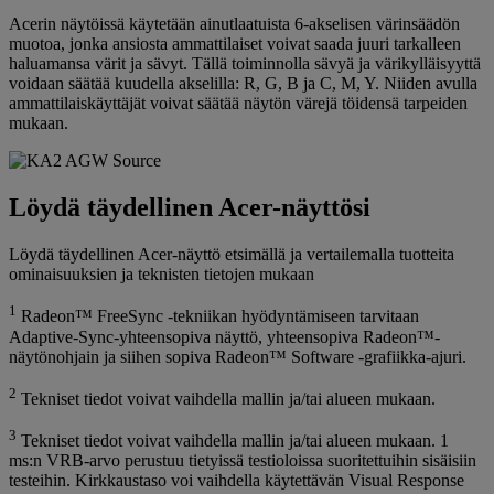
Acerin näytöissä käytetään ainutlaatuista 6-akselisen värinsäädön
muotoa, jonka ansiosta ammattilaiset voivat saada juuri tarkalleen
haluamansa värit ja sävyt. Tällä toiminnolla sävyä ja värikylläisyyttä
voidaan säätää kuudella akselilla: R, G, B ja C, M, Y. Niiden avulla
ammattilaiskäyttäjät voivat säätää näytön värejä töidensä tarpeiden
mukaan.
Löydä täydellinen Acer-näyttösi
Löydä täydellinen Acer-näyttö etsimällä ja vertailemalla tuotteita
ominaisuuksien ja teknisten tietojen mukaan
1
Radeon™ FreeSync -tekniikan hyödyntämiseen tarvitaan
Adaptive-Sync-yhteensopiva näyttö, yhteensopiva Radeon™-
näytönohjain ja siihen sopiva Radeon™ Software -grafiikka-ajuri.
2
Tekniset tiedot voivat vaihdella mallin ja/tai alueen mukaan.
3
Tekniset tiedot voivat vaihdella mallin ja/tai alueen mukaan. 1
ms:n VRB-arvo perustuu tietyissä testioloissa suoritettuihin sisäisiin
testeihin. Kirkkaustaso voi vaihdella käytettävän Visual Response