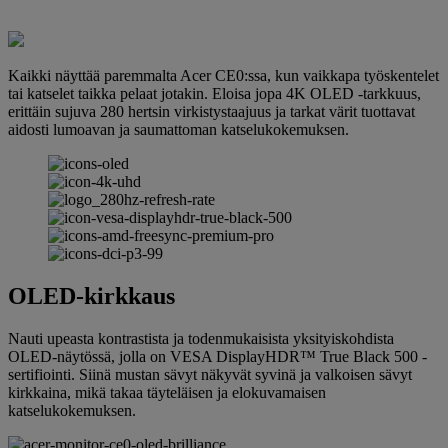
Kaikki näyttää paremmalta Acer CE0:ssa, kun vaikkapa työskentelet
tai katselet taikka pelaat jotakin. Eloisa jopa 4K OLED -tarkkuus,
erittäin sujuva 280 hertsin virkistystaajuus ja tarkat värit tuottavat
aidosti lumoavan ja saumattoman katselukokemuksen.
OLED-kirkkaus
Nauti upeasta kontrastista ja todenmukaisista yksityiskohdista
OLED-näytössä, jolla on VESA DisplayHDR™ True Black 500 -
sertifiointi. Siinä mustan sävyt näkyvät syvinä ja valkoisen sävyt
kirkkaina, mikä takaa täyteläisen ja elokuvamaisen
katselukokemuksen.