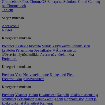
Chromebook Plus
ChromeOS Enterprise Solutions
Cloud Gaming
on Chromebook
Tabletit
Sarjan mukaan
Acer Iconia
Näytöt
Kategorian mukaan
Predator
Kestäviä tuotteita
Viihde
Yrityskäyttö
Päivittäiseen
käyttöön
Pelaaminen
SpatialLabs™
Älykäs näyttö
Acerin näyttötekniikka
Projektorit
Kategorian mukaan
Predator
Vero
Neuvotteluhuone
Kotiteatteri
Pieni
Elektroniikka ja lisävarusteet
Kategorian mukaan
Predator
Vaatteet, laukut ja varusteet
Kaapelit, telakointiasemat ja
sovittimet
Pelaaminen
Kuulokkeet ja ääni
Näppäimistöt, hiiret ja
kosketuskynät
Älylaitteet
Kamerat