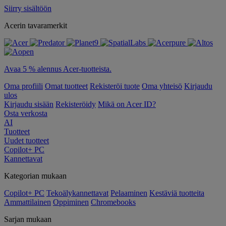
Siirry sisältöön
Acerin tavaramerkit
Avaa 5 % alennus Acer-tuotteista.
Oma profiili
Omat tuotteet
Rekisteröi tuote
Oma yhteisö
Kirjaudu
ulos
Kirjaudu sisään
Rekisteröidy
Mikä on Acer ID?
Osta verkosta
AI
Tuotteet
Uudet tuotteet
Copilot+ PC
Kannettavat
Kategorian mukaan
Copilot+ PC
Tekoälykannettavat
Pelaaminen
Kestäviä tuotteita
Ammattilainen
Oppiminen
Chromebooks
Sarjan mukaan