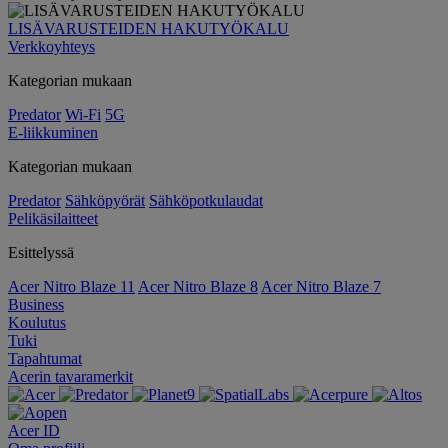
LISÄVARUSTEIDEN HAKUTYÖKALU
Verkkoyhteys
Kategorian mukaan
Predator
Wi-Fi
5G
E-liikkuminen
Kategorian mukaan
Predator
Sähköpyörät
Sähköpotkulaudat
Pelikäsilaitteet
Esittelyssä
Acer Nitro Blaze 11
Acer Nitro Blaze 8
Acer Nitro Blaze 7
Business
Koulutus
Tuki
Tapahtumat
Acerin tavaramerkit
Acer ID