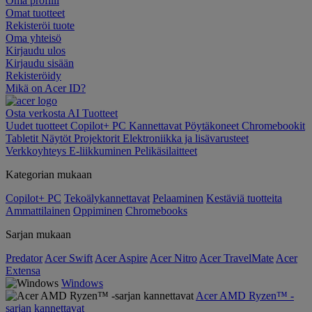
Oma profiili
Omat tuotteet
Rekisteröi tuote
Oma yhteisö
Kirjaudu ulos
Kirjaudu sisään
Rekisteröidy
Mikä on Acer ID?
Osta verkosta
AI
Tuotteet
Uudet tuotteet
Copilot+ PC
Kannettavat
Pöytäkoneet
Chromebookit
Tabletit
Näytöt
Projektorit
Elektroniikka ja lisävarusteet
Verkkoyhteys
E-liikkuminen
Pelikäsilaitteet
Kategorian mukaan
Copilot+ PC
Tekoälykannettavat
Pelaaminen
Kestäviä tuotteita
Ammattilainen
Oppiminen
Chromebooks
Sarjan mukaan
Predator
Acer Swift
Acer Aspire
Acer Nitro
Acer TravelMate
Acer
Extensa
Windows
Acer AMD Ryzen™ -
sarjan kannettavat