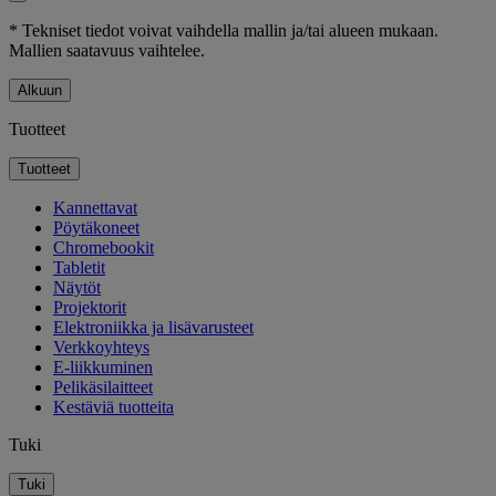
* Tekniset tiedot voivat vaihdella mallin ja/tai alueen mukaan.
Mallien saatavuus vaihtelee.
Alkuun
Tuotteet
Tuotteet
Kannettavat
Pöytäkoneet
Chromebookit
Tabletit
Näytöt
Projektorit
Elektroniikka ja lisävarusteet
Verkkoyhteys
E-liikkuminen
Pelikäsilaitteet
Kestäviä tuotteita
Tuki
Tuki