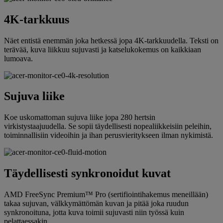
4K-tarkkuus
Näet entistä enemmän joka hetkessä jopa 4K-tarkkuudella. Teksti on
terävää, kuva liikkuu sujuvasti ja katselukokemus on kaikkiaan
lumoava.
Sujuva liike
Koe uskomattoman sujuva liike jopa 280 hertsin
virkistystaajuudella. Se sopii täydellisesti nopealiikkeisiin peleihin,
toiminnallisiin videoihin ja ihan perusvieritykseen ilman nykimistä.
Täydellisesti synkronoidut kuvat
AMD FreeSync Premium™ Pro (sertifiointihakemus meneillään)
takaa sujuvan, välkkymättömän kuvan ja pitää joka ruudun
synkronoituna, jotta kuva toimii sujuvasti niin työssä kuin
pelattaessakin.