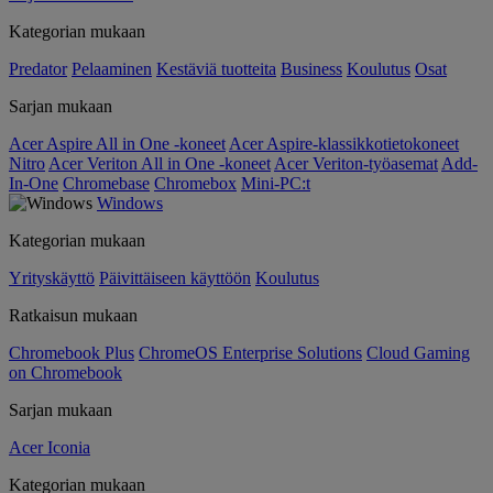
Kategorian mukaan
Predator
Pelaaminen
Kestäviä tuotteita
Business
Koulutus
Osat
Sarjan mukaan
Acer Aspire All in One -koneet
Acer Aspire-klassikkotietokoneet
Nitro
Acer Veriton All in One -koneet
Acer Veriton-työasemat
Add-
In-One
Chromebase
Chromebox
Mini-PC:t
Windows
Kategorian mukaan
Yrityskäyttö
Päivittäiseen käyttöön
Koulutus
Ratkaisun mukaan
Chromebook Plus
ChromeOS Enterprise Solutions
Cloud Gaming
on Chromebook
Sarjan mukaan
Acer Iconia
Kategorian mukaan