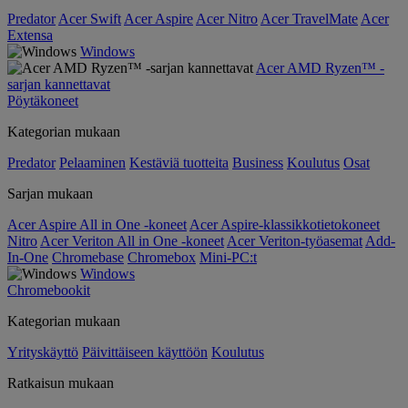
Predator
Acer Swift
Acer Aspire
Acer Nitro
Acer TravelMate
Acer
Extensa
Windows
Acer AMD Ryzen™ -
sarjan kannettavat
Pöytäkoneet
Kategorian mukaan
Predator
Pelaaminen
Kestäviä tuotteita
Business
Koulutus
Osat
Sarjan mukaan
Acer Aspire All in One -koneet
Acer Aspire-klassikkotietokoneet
Nitro
Acer Veriton All in One -koneet
Acer Veriton-työasemat
Add-
In-One
Chromebase
Chromebox
Mini-PC:t
Windows
Chromebookit
Kategorian mukaan
Yrityskäyttö
Päivittäiseen käyttöön
Koulutus
Ratkaisun mukaan