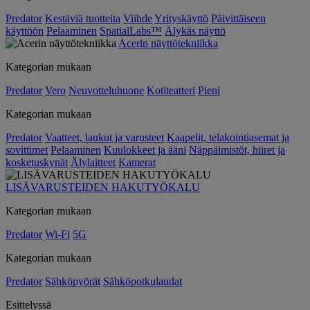
Predator
Kestäviä tuotteita
Viihde
Yrityskäyttö
Päivittäiseen
käyttöön
Pelaaminen
SpatialLabs™
Älykäs näyttö
Acerin näyttötekniikka
Kategorian mukaan
Predator
Vero
Neuvotteluhuone
Kotiteatteri
Pieni
Kategorian mukaan
Predator
Vaatteet, laukut ja varusteet
Kaapelit, telakointiasemat ja
sovittimet
Pelaaminen
Kuulokkeet ja ääni
Näppäimistöt, hiiret ja
kosketuskynät
Älylaitteet
Kamerat
LISÄVARUSTEIDEN HAKUTYÖKALU
Kategorian mukaan
Predator
Wi-Fi
5G
Kategorian mukaan
Predator
Sähköpyörät
Sähköpotkulaudat
Esittelyssä