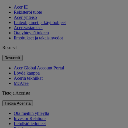
Acer ID
Rekisteröi tuote
Acer-yhteisö
Laiteohjaimet ja käyttöohjeet
Acer-vastaukset
Ota yhteyttä tukeen
Ilmoitukset ja takaisinvedot
Resurssit
Resurssit
Acer Global Account Portal
Löydä kauppa
Acerin tekniikat
McAfee
Tietoja Acerista
Tietoja Acerista
Ota meihin yhteyttä
Investor Relations
Lehdistötiedotteet