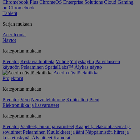
Chromebook Plus
ChromeOS Enterprise Solutions
Cloud Gaming
on Chromebook
Tabletit
Sarjan mukaan
Acer Iconia
Näytöt
Kategorian mukaan
Predator
Kestäviä tuotteita
Viihde
Yrityskäyttö
Päivittäiseen
käyttöön
Pelaaminen
SpatialLabs™
Älykäs näyttö
Acerin näyttötekniikka
Projektorit
Kategorian mukaan
Predator
Vero
Neuvotteluhuone
Kotiteatteri
Pieni
Elektroniikka ja lisävarusteet
Kategorian mukaan
Predator
Vaatteet, laukut ja varusteet
Kaapelit, telakointiasemat ja
sovittimet
Pelaaminen
Kuulokkeet ja ääni
Näppäimistöt, hiiret ja
kosketuskynät
Älylaitteet
Kamerat