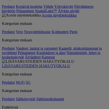
Predator
Kestäviä tuotteita
Viihde
Yrityskäyttö
Päivittäiseen
käyttöön
Pelaaminen
SpatialLabs™
Älykäs näyttö
Acerin näyttötekniikka
Kategorian mukaan
Predator
Vero
Neuvotteluhuone
Kotiteatteri
Pieni
Kategorian mukaan
Predator
Vaatteet, laukut ja varusteet
Kaapelit, telakointiasemat ja
sovittimet
Pelaaminen
Kuulokkeet ja ääni
Näppäimistöt, hiiret ja
kosketuskynät
Älylaitteet
Kamerat
LISÄVARUSTEIDEN HAKUTYÖKALU
Kategorian mukaan
Predator
Wi-Fi
5G
Kategorian mukaan
Predator
Sähköpyörät
Sähköpotkulaudat
Esittelyssä