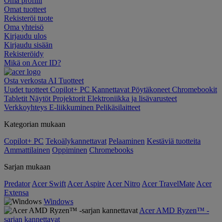
Oma profiili
Omat tuotteet
Rekisteröi tuote
Oma yhteisö
Kirjaudu ulos
Kirjaudu sisään
Rekisteröidy
Mikä on Acer ID?
Osta verkosta
AI
Tuotteet
Uudet tuotteet
Copilot+ PC
Kannettavat
Pöytäkoneet
Chromebookit
Tabletit
Näytöt
Projektorit
Elektroniikka ja lisävarusteet
Verkkoyhteys
E-liikkuminen
Pelikäsilaitteet
Kategorian mukaan
Copilot+ PC
Tekoälykannettavat
Pelaaminen
Kestäviä tuotteita
Ammattilainen
Oppiminen
Chromebooks
Sarjan mukaan
Predator
Acer Swift
Acer Aspire
Acer Nitro
Acer TravelMate
Acer
Extensa
Windows
Acer AMD Ryzen™ -
sarjan kannettavat