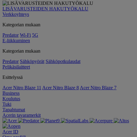
LISÄVARUSTEIDEN HAKUTYÖKALU
Verkkoyhteys
Kategorian mukaan
Predator
Wi-Fi
5G
E-liikkuminen
Kategorian mukaan
Predator
Sähköpyörät
Sähköpotkulaudat
Pelikäsilaitteet
Esittelyssä
Acer Nitro Blaze 11
Acer Nitro Blaze 8
Acer Nitro Blaze 7
Business
Koulutus
Tuki
Tapahtumat
Acerin tavaramerkit
Acer ID