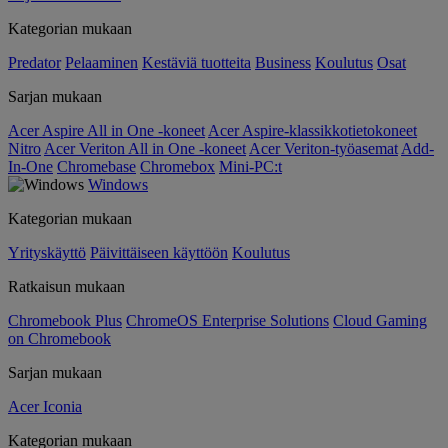
Kategorian mukaan
Predator
Pelaaminen
Kestäviä tuotteita
Business
Koulutus
Osat
Sarjan mukaan
Acer Aspire All in One -koneet
Acer Aspire-klassikkotietokoneet
Nitro
Acer Veriton All in One -koneet
Acer Veriton-työasemat
Add-
In-One
Chromebase
Chromebox
Mini-PC:t
Windows
Kategorian mukaan
Yrityskäyttö
Päivittäiseen käyttöön
Koulutus
Ratkaisun mukaan
Chromebook Plus
ChromeOS Enterprise Solutions
Cloud Gaming
on Chromebook
Sarjan mukaan
Acer Iconia
Kategorian mukaan