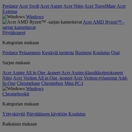
Predator
Acer Swift
Acer Aspire
Acer Nitro
Acer TravelMate
Acer
Extensa
Windows
Acer AMD Ryzen™ -
sarjan kannettavat
Pöytäkoneet
Kategorian mukaan
Predator
Pelaaminen
Kestäviä tuotteita
Business
Koulutus
Osat
Sarjan mukaan
Acer Aspire All in One -koneet
Acer Aspire-klassikkotietokoneet
Nitro
Acer Veriton All in One -koneet
Acer Veriton-työasemat
Add-
In-One
Chromebase
Chromebox
Mini-PC:t
Windows
Chromebookit
Kategorian mukaan
Yrityskäyttö
Päivittäiseen käyttöön
Koulutus
Ratkaisun mukaan