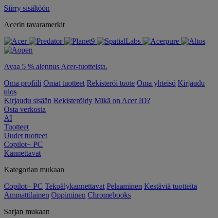
Siirry sisältöön
Acerin tavaramerkit
Avaa 5 % alennus Acer-tuotteista.
Oma profiili
Omat tuotteet
Rekisteröi tuote
Oma yhteisö
Kirjaudu
ulos
Kirjaudu sisään
Rekisteröidy
Mikä on Acer ID?
Osta verkosta
AI
Tuotteet
Uudet tuotteet
Copilot+ PC
Kannettavat
Kategorian mukaan
Copilot+ PC
Tekoälykannettavat
Pelaaminen
Kestäviä tuotteita
Ammattilainen
Oppiminen
Chromebooks
Sarjan mukaan