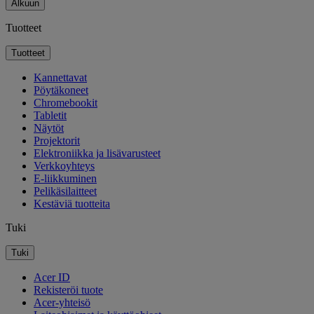
Alkuun
Tuotteet
Tuotteet
Kannettavat
Pöytäkoneet
Chromebookit
Tabletit
Näytöt
Projektorit
Elektroniikka ja lisävarusteet
Verkkoyhteys
E-liikkuminen
Pelikäsilaitteet
Kestäviä tuotteita
Tuki
Tuki
Acer ID
Rekisteröi tuote
Acer-yhteisö