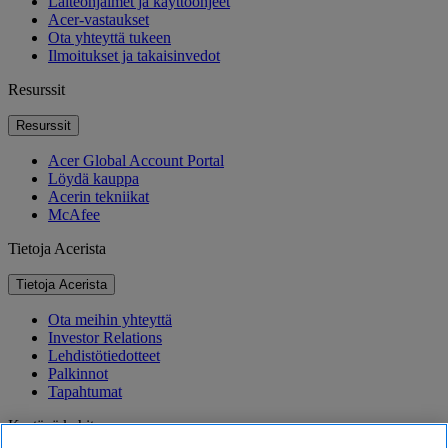
Laiteohjaimet ja käyttöohjeet
Acer-vastaukset
Ota yhteyttä tukeen
Ilmoitukset ja takaisinvedot
Resurssit
Resurssit
Acer Global Account Portal
Löydä kauppa
Acerin tekniikat
McAfee
Tietoja Acerista
Tietoja Acerista
Ota meihin yhteyttä
Investor Relations
Lehdistötiedotteet
Palkinnot
Tapahtumat
Kestävä kehitys