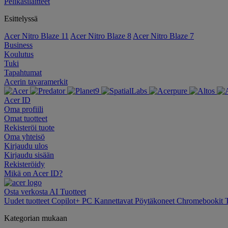
Pelikäsilaitteet
Esittelyssä
Acer Nitro Blaze 11
Acer Nitro Blaze 8
Acer Nitro Blaze 7
Business
Koulutus
Tuki
Tapahtumat
Acerin tavaramerkit
Acer ID
Oma profiili
Omat tuotteet
Rekisteröi tuote
Oma yhteisö
Kirjaudu ulos
Kirjaudu sisään
Rekisteröidy
Mikä on Acer ID?
Osta verkosta
AI
Tuotteet
Uudet tuotteet
Copilot+ PC
Kannettavat
Pöytäkoneet
Chromebookit
Kategorian mukaan