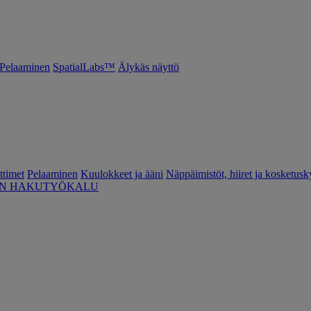
Pelaaminen
SpatialLabs™
Älykäs näyttö
ttimet
Pelaaminen
Kuulokkeet ja ääni
Näppäimistöt, hiiret ja kosketusk
EN HAKUTYÖKALU