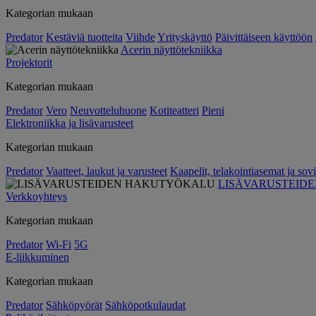
Kategorian mukaan
Predator
Kestäviä tuotteita
Viihde
Yrityskäyttö
Päivittäiseen käyttöön
Acerin näyttötekniikka
Projektorit
Kategorian mukaan
Predator
Vero
Neuvotteluhuone
Kotiteatteri
Pieni
Elektroniikka ja lisävarusteet
Kategorian mukaan
Predator
Vaatteet, laukut ja varusteet
Kaapelit, telakointiasemat ja sovi
LISÄVARUSTEID
Verkkoyhteys
Kategorian mukaan
Predator
Wi-Fi
5G
E-liikkuminen
Kategorian mukaan
Predator
Sähköpyörät
Sähköpotkulaudat