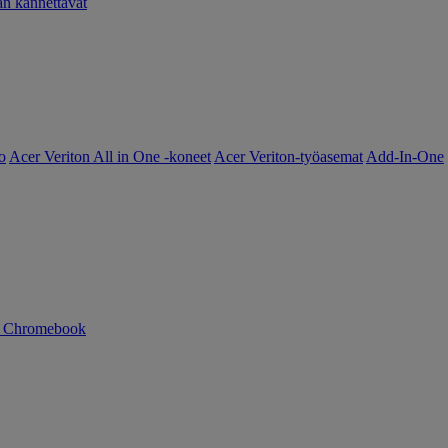
 kannettavat
o
Acer Veriton All in One -koneet
Acer Veriton-työasemat
Add-In-One
n Chromebook