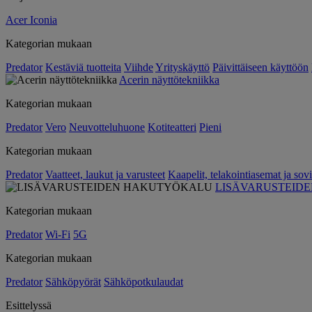
Acer Iconia
Kategorian mukaan
Predator
Kestäviä tuotteita
Viihde
Yrityskäyttö
Päivittäiseen käyttöön
Acerin näyttötekniikka
Kategorian mukaan
Predator
Vero
Neuvotteluhuone
Kotiteatteri
Pieni
Kategorian mukaan
Predator
Vaatteet, laukut ja varusteet
Kaapelit, telakointiasemat ja sovi
LISÄVARUSTEID
Kategorian mukaan
Predator
Wi-Fi
5G
Kategorian mukaan
Predator
Sähköpyörät
Sähköpotkulaudat
Esittelyssä