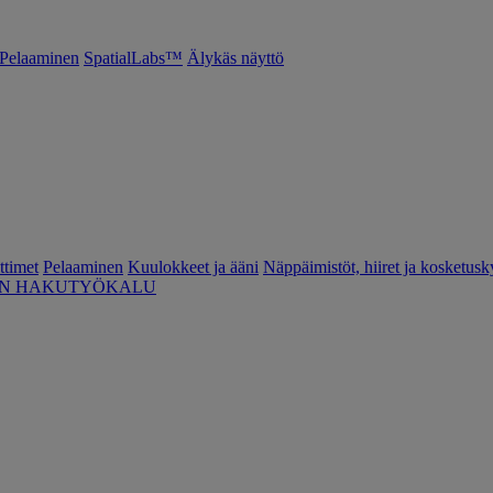
Pelaaminen
SpatialLabs™
Älykäs näyttö
ttimet
Pelaaminen
Kuulokkeet ja ääni
Näppäimistöt, hiiret ja kosketusk
EN HAKUTYÖKALU