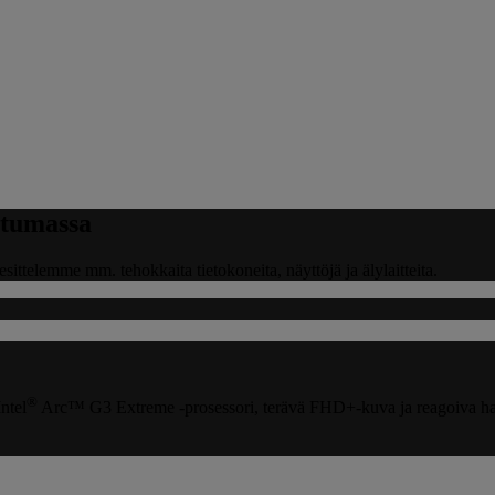
tumassa
elemme mm. tehokkaita tietokoneita, näyttöjä ja älylaitteita.
®
ntel
Arc™ G3 Extreme -prosessori, terävä FHD+-kuva ja reagoiva hal