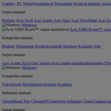
Copilot+ PC
Tekoälykannettavat
Pelaaminen
Kestäviä tuotteita
Ammat
Sarjan mukaan
Predator
Acer Swift
Acer Aspire
Acer Nitro
Acer TravelMate
Acer Ex
Windows
Acer AMD Ryzen™ -sarjan
Kategorian mukaan
Predator
Pelaaminen
Kestäviä tuotteita
Business
Koulutus
Osat
Sarjan mukaan
Acer Aspire All in One -koneet
Acer Aspire-klassikkotietokoneet
Nitr
Windows
Kategorian mukaan
Yrityskäyttö
Päivittäiseen käyttöön
Koulutus
Ratkaisun mukaan
Chromebook Plus
ChromeOS Enterprise Solutions
Cloud Gaming o
Sarjan mukaan