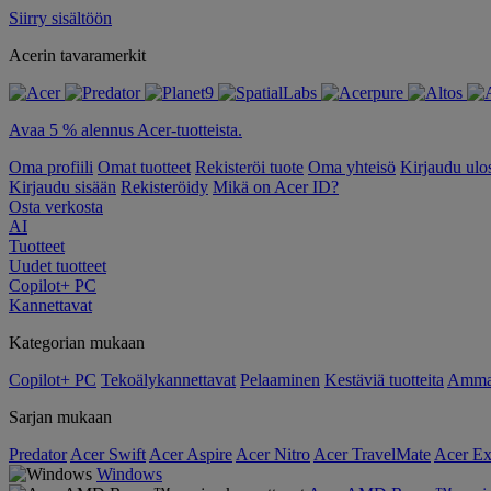
Siirry sisältöön
Acerin tavaramerkit
Avaa 5 % alennus Acer-tuotteista.
Oma profiili
Omat tuotteet
Rekisteröi tuote
Oma yhteisö
Kirjaudu ulo
Kirjaudu sisään
Rekisteröidy
Mikä on Acer ID?
Osta verkosta
AI
Tuotteet
Uudet tuotteet
Copilot+ PC
Kannettavat
Kategorian mukaan
Copilot+ PC
Tekoälykannettavat
Pelaaminen
Kestäviä tuotteita
Ammat
Sarjan mukaan
Predator
Acer Swift
Acer Aspire
Acer Nitro
Acer TravelMate
Acer Ex
Windows