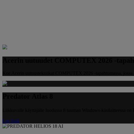
Acerin uutuudet COMPUTEX 2026 -tapah
Koe Acerin uutuustekniikat COMPUTEX 2026 -tapahtumassa, jossa esitt
Predator Atlas 8
Liikkuvalle käyttäjälle luodussa 8 tuuman Windows-käsilaitteessa on I
Lue lisää