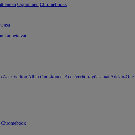
tilainen
Oppiminen
Chromebooks
tensa
 kannettavat
o
Acer Veriton All in One -koneet
Acer Veriton-työasemat
Add-In-One
n Chromebook