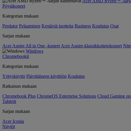
Acer AMD Ryzen™ -sarjan
Pöytäkoneet
Kategorian mukaan
Predator
Pelaaminen
Kestäviä tuotteita
Business
Koulutus
Osat
Sarjan mukaan
Acer Aspire All in One -koneet
Acer Aspire-klassikkotietokoneet
Nitr
Windows
Chromebookit
Kategorian mukaan
Yrityskäyttö
Päivittäiseen käyttöön
Koulutus
Ratkaisun mukaan
Chromebook Plus
ChromeOS Enterprise Solutions
Cloud Gaming o
Tabletit
Sarjan mukaan
Acer Iconia
Näytöt