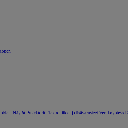
Tabletit
Näytöt
Projektorit
Elektroniikka ja lisävarusteet
Verkkoyhteys
E