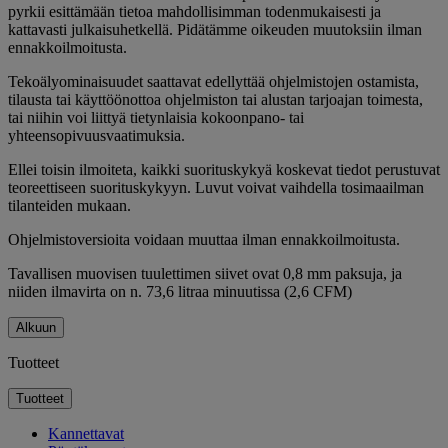
pyrkii esittämään tietoa mahdollisimman todenmukaisesti ja
kattavasti julkaisuhetkellä. Pidätämme oikeuden muutoksiin ilman
ennakkoilmoitusta.
Tekoälyominaisuudet saattavat edellyttää ohjelmistojen ostamista,
tilausta tai käyttöönottoa ohjelmiston tai alustan tarjoajan toimesta,
tai niihin voi liittyä tietynlaisia kokoonpano- tai
yhteensopivuusvaatimuksia.
Ellei toisin ilmoiteta, kaikki suorituskykyä koskevat tiedot perustuvat
teoreettiseen suorituskykyyn. Luvut voivat vaihdella tosimaailman
tilanteiden mukaan.
Ohjelmistoversioita voidaan muuttaa ilman ennakkoilmoitusta.
Tavallisen muovisen tuulettimen siivet ovat 0,8 mm paksuja, ja
niiden ilmavirta on n. 73,6 litraa minuutissa (2,6 CFM)
Alkuun
Tuotteet
Tuotteet
Kannettavat