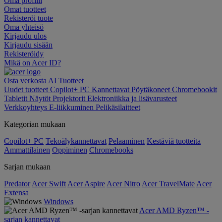
Oma profiili
Omat tuotteet
Rekisteröi tuote
Oma yhteisö
Kirjaudu ulos
Kirjaudu sisään
Rekisteröidy
Mikä on Acer ID?
Osta verkosta
AI
Tuotteet
Uudet tuotteet
Copilot+ PC
Kannettavat
Pöytäkoneet
Chromebookit
Tabletit
Näytöt
Projektorit
Elektroniikka ja lisävarusteet
Verkkoyhteys
E-liikkuminen
Pelikäsilaitteet
Kategorian mukaan
Copilot+ PC
Tekoälykannettavat
Pelaaminen
Kestäviä tuotteita
Ammattilainen
Oppiminen
Chromebooks
Sarjan mukaan
Predator
Acer Swift
Acer Aspire
Acer Nitro
Acer TravelMate
Acer
Extensa
Windows
Acer AMD Ryzen™ -
sarjan kannettavat