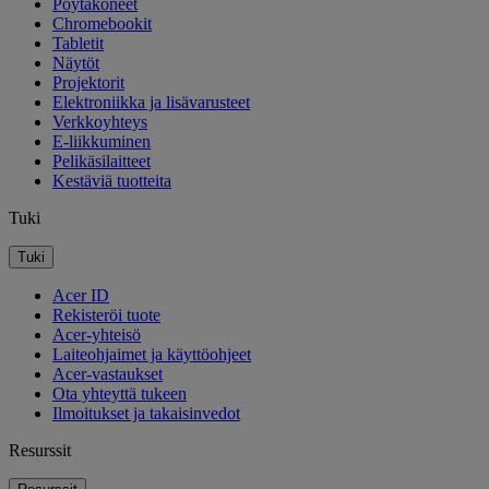
Pöytäkoneet
Chromebookit
Tabletit
Näytöt
Projektorit
Elektroniikka ja lisävarusteet
Verkkoyhteys
E-liikkuminen
Pelikäsilaitteet
Kestäviä tuotteita
Tuki
Tuki
Acer ID
Rekisteröi tuote
Acer-yhteisö
Laiteohjaimet ja käyttöohjeet
Acer-vastaukset
Ota yhteyttä tukeen
Ilmoitukset ja takaisinvedot
Resurssit