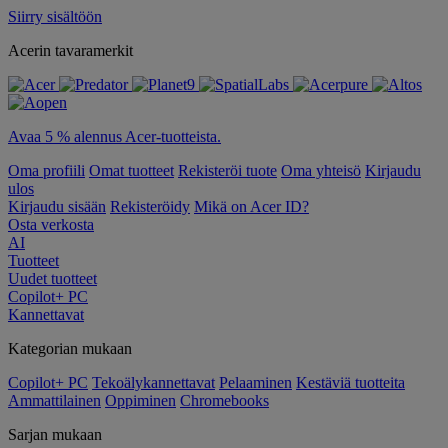
Siirry sisältöön
Acerin tavaramerkit
Avaa 5 % alennus Acer-tuotteista.
Oma profiili
Omat tuotteet
Rekisteröi tuote
Oma yhteisö
Kirjaudu
ulos
Kirjaudu sisään
Rekisteröidy
Mikä on Acer ID?
Osta verkosta
AI
Tuotteet
Uudet tuotteet
Copilot+ PC
Kannettavat
Kategorian mukaan
Copilot+ PC
Tekoälykannettavat
Pelaaminen
Kestäviä tuotteita
Ammattilainen
Oppiminen
Chromebooks
Sarjan mukaan