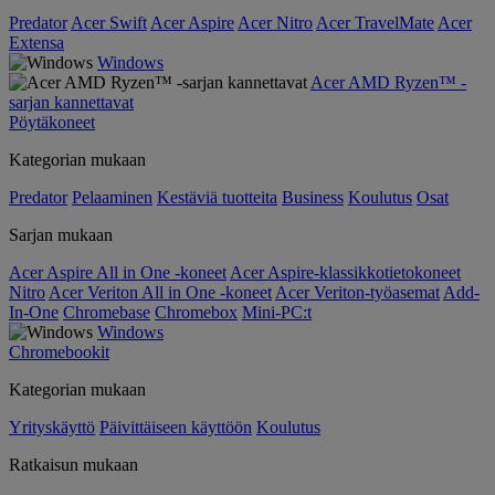
Predator
Acer Swift
Acer Aspire
Acer Nitro
Acer TravelMate
Acer
Extensa
Windows
Acer AMD Ryzen™ -
sarjan kannettavat
Pöytäkoneet
Kategorian mukaan
Predator
Pelaaminen
Kestäviä tuotteita
Business
Koulutus
Osat
Sarjan mukaan
Acer Aspire All in One -koneet
Acer Aspire-klassikkotietokoneet
Nitro
Acer Veriton All in One -koneet
Acer Veriton-työasemat
Add-
In-One
Chromebase
Chromebox
Mini-PC:t
Windows
Chromebookit
Kategorian mukaan
Yrityskäyttö
Päivittäiseen käyttöön
Koulutus
Ratkaisun mukaan