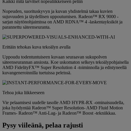
Kaikki mitä tarvitset nopealiikkeiseen peliin
Nopeuden, suorituskyvyn ja kuvan yhdistelmä takaa kuvien
sujuvuuden ja täydellisen uppoutumisen. Radeon™ RX 9000 -
sarjan näytönohjaimissa on AMD RDNA™ 4 -laskentayksiköt ja
parannettu säteenseuranta.
Erittäin tehokas kuva tekoälyn avulla
Uppoudu todentuntuiseen kuvaan seuraavan sukupolven
säteenseurannan ansiosta. Koe uskomaton selkeys tekoälypohjaisella
AMD FidelityFX™ Super Resolution 4 -toiminnolla ja edistyneellä
kuvangeneroinnilla tuetuissa peleissä.
Tehoa joka liikkeeseen
Vie pelaamisesi uudelle tasolle AMD HYPR-RX -ominaisuudella,
joka hyödyntää Radeon™ Super Resolution- AMD Fluid Motion
Frames- Radeon™ Anti-Lag- ja Radeon™ Boost -tekniikkaa.
Pysy viileänä, pelaa rajusti