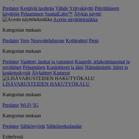
Predator
Kestäviä tuotteita
Viihde
Yrityskäyttö
Päivittäiseen
käyttöön
Pelaaminen
SpatialLabs™
Älykäs näyttö
Acerin näyttötekniikka
Kategorian mukaan
Predator
Vero
Neuvotteluhuone
Kotiteatteri
Pieni
Kategorian mukaan
Predator
Vaatteet, laukut ja varusteet
Kaapelit, telakointiasemat ja
sovittimet
Pelaaminen
Kuulokkeet ja ääni
Näppäimistöt, hiiret ja
kosketuskynät
Älylaitteet
Kamerat
LISÄVARUSTEIDEN HAKUTYÖKALU
Kategorian mukaan
Predator
Wi-Fi
5G
Kategorian mukaan
Predator
Sähköpyörät
Sähköpotkulaudat
Esittelyssä