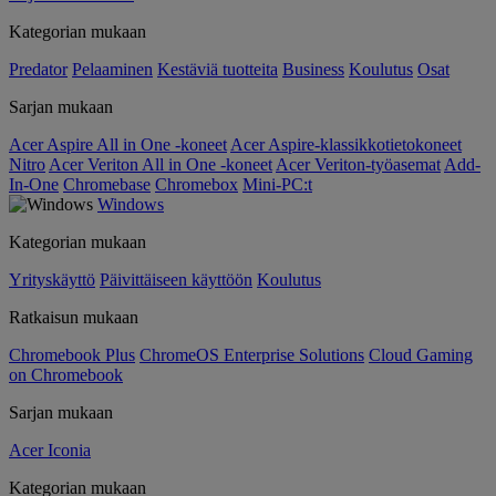
Kategorian mukaan
Predator
Pelaaminen
Kestäviä tuotteita
Business
Koulutus
Osat
Sarjan mukaan
Acer Aspire All in One -koneet
Acer Aspire-klassikkotietokoneet
Nitro
Acer Veriton All in One -koneet
Acer Veriton-työasemat
Add-
In-One
Chromebase
Chromebox
Mini-PC:t
Windows
Kategorian mukaan
Yrityskäyttö
Päivittäiseen käyttöön
Koulutus
Ratkaisun mukaan
Chromebook Plus
ChromeOS Enterprise Solutions
Cloud Gaming
on Chromebook
Sarjan mukaan
Acer Iconia
Kategorian mukaan