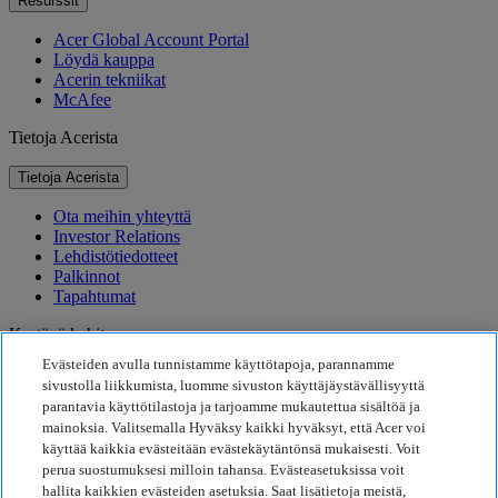
Resurssit
Acer Global Account Portal
Löydä kauppa
Acerin tekniikat
McAfee
Tietoja Acerista
Tietoja Acerista
Ota meihin yhteyttä
Investor Relations
Lehdistötiedotteet
Palkinnot
Tapahtumat
Kestävä kehitys
Evästeiden avulla tunnistamme käyttötapoja, parannamme
Kestävä kehitys
sivustolla liikkumista, luomme sivuston käyttäjäystävällisyyttä
parantavia käyttötilastoja ja tarjoamme mukautettua sisältöä ja
Yhteiskuntavastuu
mainoksia. Valitsemalla Hyväksy kaikki hyväksyt, että Acer voi
Tuotteen hiilijalanjälki
käyttää kaikkia evästeitään evästekäytäntönsä mukaisesti. Voit
Project Humanity
perua suostumuksesi milloin tahansa. Evästeasetuksissa voit
Earthion
hallita kaikkien evästeiden asetuksia. Saat lisätietoja meistä,