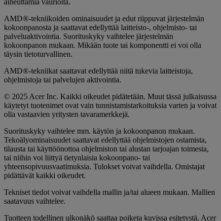
aiheuttamia vaurioita.
AMD®-tekniikoiden ominaisuudet ja edut riippuvat järjestelmän
kokoonpanosta ja saattavat edellyttää laitteisto-, ohjelmisto- tai
palveluaktivointia. Suorituskyky vaihtelee järjestelmän
kokoonpanon mukaan. Mikään tuote tai komponentti ei voi olla
täysin tietoturvallinen.
AMD®-tekniikat saattavat edellyttää niitä tukevia laitteistoja,
ohjelmistoja tai palvelujen aktivointia.
© 2025 Acer Inc. Kaikki oikeudet pidätetään. Muut tässä julkaisussa
käytetyt tuotenimet ovat vain tunnistamistarkoituksia varten ja voivat
olla vastaavien yritysten tavaramerkkejä.
Suorituskyky vaihtelee mm. käytön ja kokoonpanon mukaan.
Tekoälyominaisuudet saattavat edellyttää ohjelmistojen ostamista,
tilausta tai käyttöönottoa ohjelmiston tai alustan tarjoajan toimesta,
tai niihin voi liittyä tietynlaisia kokoonpano- tai
yhteensopivuusvaatimuksia. Tulokset voivat vaihdella. Omistajat
pidättävät kaikki oikeudet.
Tekniset tiedot voivat vaihdella mallin ja/tai alueen mukaan. Mallien
saatavuus vaihtelee.
Tuotteen todellinen ulkonäkö saattaa poiketa kuvissa esitetystä. Acer