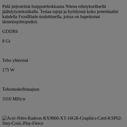
Pidä järjestelmä huipputehokkaana Nitron edistyksellisellä
jäähdytystekniikalla. Testaa rajoja ja hyödynnä koko potentiaalisi
kahdella FrostBlade-tuulettimella, joissa on hapettomat
lämmönjohtoputket.
GDDR6
8 Gt
Teho yhteensä
175 W
Tehostuskellotaajuus
3310 MHz:n