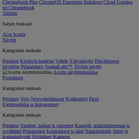
Chromebook Plus
ChromeOS Enterprise Solutions
Cloud Gaming
on Chromebook
Tabletit
Sarjan mukaan
Acer Iconia
Näytöt
Kategorian mukaan
Predator
Kestäviä tuotteita
Viihde
Yrityskäyttö
Päivittäiseen
käyttöön
Pelaaminen
SpatialLabs™
Älykäs näyttö
Acerin näyttötekniikka
Projektorit
Kategorian mukaan
Predator
Vero
Neuvotteluhuone
Kotiteatteri
Pieni
Elektroniikka ja lisävarusteet
Kategorian mukaan
Predator
Vaatteet, laukut ja varusteet
Kaapelit, telakointiasemat ja
sovittimet
Pelaaminen
Kuulokkeet ja ääni
Näppäimistöt, hiiret ja
kosketuskynät
Älylaitteet
Kamerat