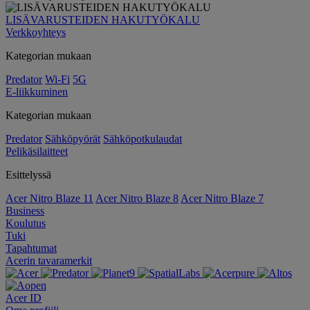
LISÄVARUSTEIDEN HAKUTYÖKALU
Verkkoyhteys
Kategorian mukaan
Predator
Wi-Fi
5G
E-liikkuminen
Kategorian mukaan
Predator
Sähköpyörät
Sähköpotkulaudat
Pelikäsilaitteet
Esittelyssä
Acer Nitro Blaze 11
Acer Nitro Blaze 8
Acer Nitro Blaze 7
Business
Koulutus
Tuki
Tapahtumat
Acerin tavaramerkit
Acer ID