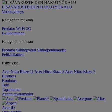
LISÄVARUSTEIDEN HAKUTYÖKALU
Verkkoyhteys
Kategorian mukaan
Predator
Wi-Fi
5G
E-liikkuminen
Kategorian mukaan
Predator
Sähköpyörät
Sähköpotkulaudat
Pelikäsilaitteet
Esittelyssä
Acer Nitro Blaze 11
Acer Nitro Blaze 8
Acer Nitro Blaze 7
Business
Koulutus
Tuki
Tapahtumat
Acerin tavaramerkit
Acer ID