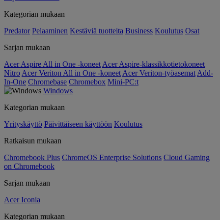
Kategorian mukaan
Predator
Pelaaminen
Kestäviä tuotteita
Business
Koulutus
Osat
Sarjan mukaan
Acer Aspire All in One -koneet
Acer Aspire-klassikkotietokoneet
Nitro
Acer Veriton All in One -koneet
Acer Veriton-työasemat
Add-
In-One
Chromebase
Chromebox
Mini-PC:t
Windows
Kategorian mukaan
Yrityskäyttö
Päivittäiseen käyttöön
Koulutus
Ratkaisun mukaan
Chromebook Plus
ChromeOS Enterprise Solutions
Cloud Gaming
on Chromebook
Sarjan mukaan
Acer Iconia
Kategorian mukaan