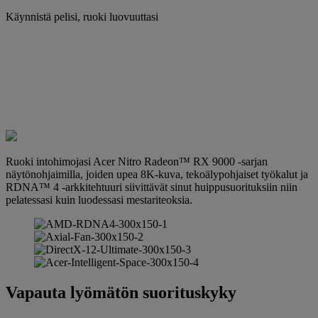
Käynnistä pelisi, ruoki luovuuttasi
Ruoki intohimojasi Acer Nitro Radeon™ RX 9000 -sarjan
näytönohjaimilla, joiden upea 8K-kuva, tekoälypohjaiset työkalut ja
RDNA™ 4 -arkkitehtuuri siivittävät sinut huippusuorituksiin niin
pelatessasi kuin luodessasi mestariteoksia.
Vapauta lyömätön suorituskyky