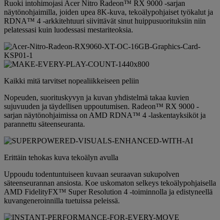
Ruoki intohimojasi Acer Nitro Radeon™ RX 9000 -sarjan
näytönohjaimilla, joiden upea 8K-kuva, tekoälypohjaiset työkalut ja
RDNA™ 4 -arkkitehtuuri siivittävät sinut huippusuorituksiin niin
pelatessasi kuin luodessasi mestariteoksia.
Kaikki mitä tarvitset nopealiikkeiseen peliin
Nopeuden, suorituskyvyn ja kuvan yhdistelmä takaa kuvien
sujuvuuden ja täydellisen uppoutumisen. Radeon™ RX 9000 -
sarjan näytönohjaimissa on AMD RDNA™ 4 -laskentayksiköt ja
parannettu säteenseuranta.
Erittäin tehokas kuva tekoälyn avulla
Uppoudu todentuntuiseen kuvaan seuraavan sukupolven
säteenseurannan ansiosta. Koe uskomaton selkeys tekoälypohjaisella
AMD FidelityFX™ Super Resolution 4 -toiminnolla ja edistyneellä
kuvangeneroinnilla tuetuissa peleissä.