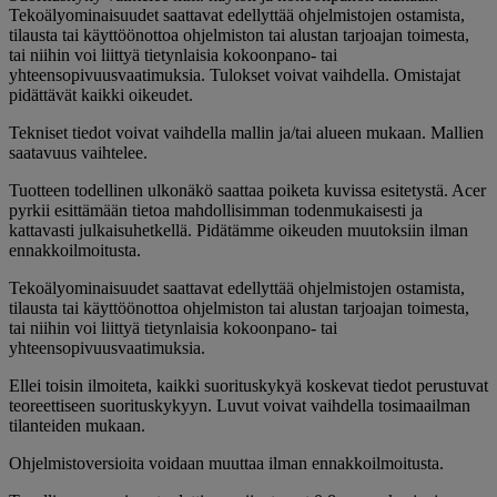
Tekoälyominaisuudet saattavat edellyttää ohjelmistojen ostamista,
tilausta tai käyttöönottoa ohjelmiston tai alustan tarjoajan toimesta,
tai niihin voi liittyä tietynlaisia kokoonpano- tai
yhteensopivuusvaatimuksia. Tulokset voivat vaihdella. Omistajat
pidättävät kaikki oikeudet.
Tekniset tiedot voivat vaihdella mallin ja/tai alueen mukaan. Mallien
saatavuus vaihtelee.
Tuotteen todellinen ulkonäkö saattaa poiketa kuvissa esitetystä. Acer
pyrkii esittämään tietoa mahdollisimman todenmukaisesti ja
kattavasti julkaisuhetkellä. Pidätämme oikeuden muutoksiin ilman
ennakkoilmoitusta.
Tekoälyominaisuudet saattavat edellyttää ohjelmistojen ostamista,
tilausta tai käyttöönottoa ohjelmiston tai alustan tarjoajan toimesta,
tai niihin voi liittyä tietynlaisia kokoonpano- tai
yhteensopivuusvaatimuksia.
Ellei toisin ilmoiteta, kaikki suorituskykyä koskevat tiedot perustuvat
teoreettiseen suorituskykyyn. Luvut voivat vaihdella tosimaailman
tilanteiden mukaan.
Ohjelmistoversioita voidaan muuttaa ilman ennakkoilmoitusta.