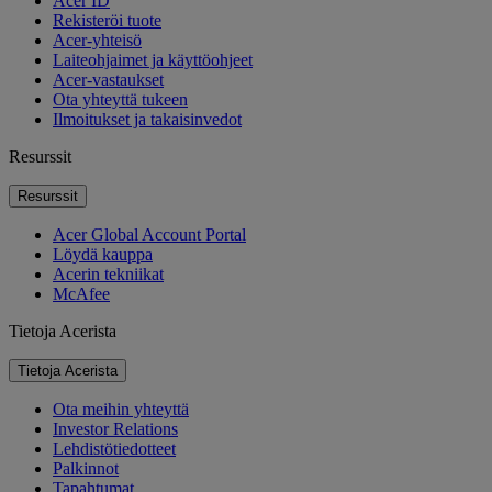
Acer ID
Rekisteröi tuote
Acer-yhteisö
Laiteohjaimet ja käyttöohjeet
Acer-vastaukset
Ota yhteyttä tukeen
Ilmoitukset ja takaisinvedot
Resurssit
Resurssit
Acer Global Account Portal
Löydä kauppa
Acerin tekniikat
McAfee
Tietoja Acerista
Tietoja Acerista
Ota meihin yhteyttä
Investor Relations
Lehdistötiedotteet
Palkinnot
Tapahtumat