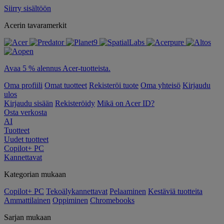
Siirry sisältöön
Acerin tavaramerkit
Avaa 5 % alennus Acer-tuotteista.
Oma profiili
Omat tuotteet
Rekisteröi tuote
Oma yhteisö
Kirjaudu
ulos
Kirjaudu sisään
Rekisteröidy
Mikä on Acer ID?
Osta verkosta
AI
Tuotteet
Uudet tuotteet
Copilot+ PC
Kannettavat
Kategorian mukaan
Copilot+ PC
Tekoälykannettavat
Pelaaminen
Kestäviä tuotteita
Ammattilainen
Oppiminen
Chromebooks
Sarjan mukaan