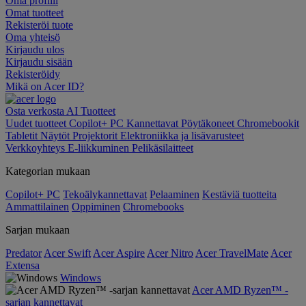
Oma profiili
Omat tuotteet
Rekisteröi tuote
Oma yhteisö
Kirjaudu ulos
Kirjaudu sisään
Rekisteröidy
Mikä on Acer ID?
Osta verkosta
AI
Tuotteet
Uudet tuotteet
Copilot+ PC
Kannettavat
Pöytäkoneet
Chromebookit
Tabletit
Näytöt
Projektorit
Elektroniikka ja lisävarusteet
Verkkoyhteys
E-liikkuminen
Pelikäsilaitteet
Kategorian mukaan
Copilot+ PC
Tekoälykannettavat
Pelaaminen
Kestäviä tuotteita
Ammattilainen
Oppiminen
Chromebooks
Sarjan mukaan
Predator
Acer Swift
Acer Aspire
Acer Nitro
Acer TravelMate
Acer
Extensa
Windows
Acer AMD Ryzen™ -
sarjan kannettavat