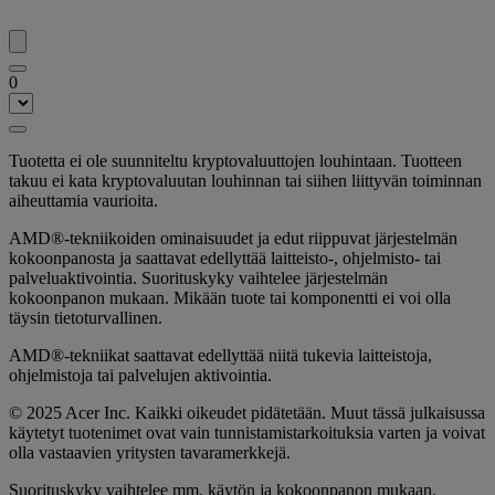
0
Tuotetta ei ole suunniteltu kryptovaluuttojen louhintaan. Tuotteen
takuu ei kata kryptovaluutan louhinnan tai siihen liittyvän toiminnan
aiheuttamia vaurioita.
AMD®-tekniikoiden ominaisuudet ja edut riippuvat järjestelmän
kokoonpanosta ja saattavat edellyttää laitteisto-, ohjelmisto- tai
palveluaktivointia. Suorituskyky vaihtelee järjestelmän
kokoonpanon mukaan. Mikään tuote tai komponentti ei voi olla
täysin tietoturvallinen.
AMD®-tekniikat saattavat edellyttää niitä tukevia laitteistoja,
ohjelmistoja tai palvelujen aktivointia.
© 2025 Acer Inc. Kaikki oikeudet pidätetään. Muut tässä julkaisussa
käytetyt tuotenimet ovat vain tunnistamistarkoituksia varten ja voivat
olla vastaavien yritysten tavaramerkkejä.
Suorituskyky vaihtelee mm. käytön ja kokoonpanon mukaan.