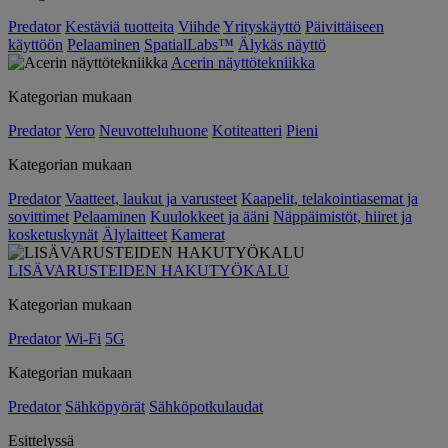
Predator
Kestäviä tuotteita
Viihde
Yrityskäyttö
Päivittäiseen
käyttöön
Pelaaminen
SpatialLabs™
Älykäs näyttö
Acerin näyttötekniikka
Kategorian mukaan
Predator
Vero
Neuvotteluhuone
Kotiteatteri
Pieni
Kategorian mukaan
Predator
Vaatteet, laukut ja varusteet
Kaapelit, telakointiasemat ja
sovittimet
Pelaaminen
Kuulokkeet ja ääni
Näppäimistöt, hiiret ja
kosketuskynät
Älylaitteet
Kamerat
LISÄVARUSTEIDEN HAKUTYÖKALU
Kategorian mukaan
Predator
Wi-Fi
5G
Kategorian mukaan
Predator
Sähköpyörät
Sähköpotkulaudat
Esittelyssä