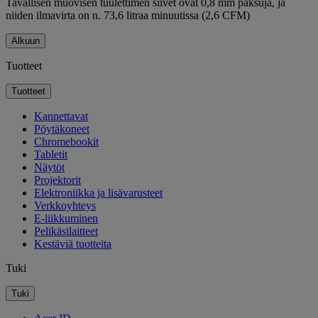
Tavallisen muovisen tuulettimen siivet ovat 0,8 mm paksuja, ja
niiden ilmavirta on n. 73,6 litraa minuutissa (2,6 CFM)
Alkuun
Tuotteet
Tuotteet
Kannettavat
Pöytäkoneet
Chromebookit
Tabletit
Näytöt
Projektorit
Elektroniikka ja lisävarusteet
Verkkoyhteys
E-liikkuminen
Pelikäsilaitteet
Kestäviä tuotteita
Tuki
Tuki