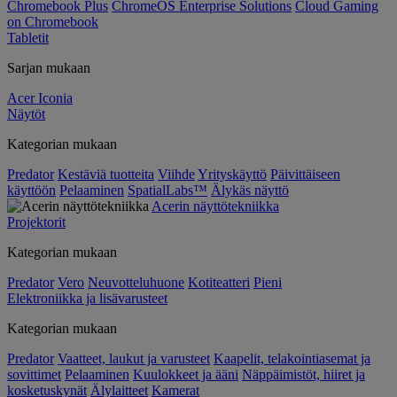
Chromebook Plus
ChromeOS Enterprise Solutions
Cloud Gaming
on Chromebook
Tabletit
Sarjan mukaan
Acer Iconia
Näytöt
Kategorian mukaan
Predator
Kestäviä tuotteita
Viihde
Yrityskäyttö
Päivittäiseen
käyttöön
Pelaaminen
SpatialLabs™
Älykäs näyttö
Acerin näyttötekniikka
Projektorit
Kategorian mukaan
Predator
Vero
Neuvotteluhuone
Kotiteatteri
Pieni
Elektroniikka ja lisävarusteet
Kategorian mukaan
Predator
Vaatteet, laukut ja varusteet
Kaapelit, telakointiasemat ja
sovittimet
Pelaaminen
Kuulokkeet ja ääni
Näppäimistöt, hiiret ja
kosketuskynät
Älylaitteet
Kamerat