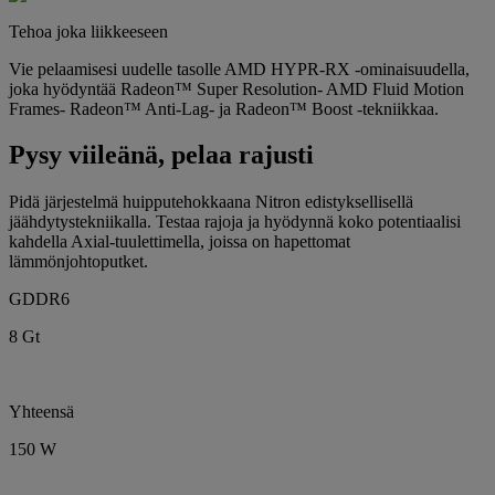
Tehoa joka liikkeeseen
Vie pelaamisesi uudelle tasolle AMD HYPR-RX -ominaisuudella,
joka hyödyntää Radeon™ Super Resolution- AMD Fluid Motion
Frames- Radeon™ Anti-Lag- ja Radeon™ Boost -tekniikkaa.
Pysy viileänä, pelaa rajusti
Pidä järjestelmä huipputehokkaana Nitron edistyksellisellä
jäähdytystekniikalla. Testaa rajoja ja hyödynnä koko potentiaalisi
kahdella Axial-tuulettimella, joissa on hapettomat
lämmönjohtoputket.
GDDR6
8 Gt
Yhteensä
150 W