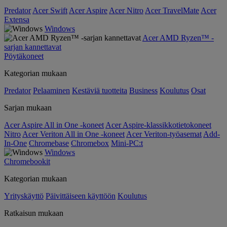
Predator
Acer Swift
Acer Aspire
Acer Nitro
Acer TravelMate
Acer
Extensa
Windows
Acer AMD Ryzen™ -
sarjan kannettavat
Pöytäkoneet
Kategorian mukaan
Predator
Pelaaminen
Kestäviä tuotteita
Business
Koulutus
Osat
Sarjan mukaan
Acer Aspire All in One -koneet
Acer Aspire-klassikkotietokoneet
Nitro
Acer Veriton All in One -koneet
Acer Veriton-työasemat
Add-
In-One
Chromebase
Chromebox
Mini-PC:t
Windows
Chromebookit
Kategorian mukaan
Yrityskäyttö
Päivittäiseen käyttöön
Koulutus
Ratkaisun mukaan