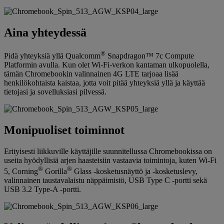
Aina yhteydessä
®
Pidä yhteyksiä yllä Qualcomm
Snapdragon™ 7c Compute
Platformin avulla. Kun olet Wi-Fi-verkon kantaman ulkopuolella,
tämän Chromebookin valinnainen 4G LTE tarjoaa lisää
henkilökohtaista kaistaa, jotta voit pitää yhteyksiä yllä ja käyttää
tietojasi ja sovelluksiasi pilvessä.
Monipuoliset toiminnot
Erityisesti liikkuville käyttäjille suunnitellussa Chromebookissa on
useita hyödyllisiä arjen haasteisiin vastaavia toimintoja, kuten Wi-Fi
®
®
5, Corning
Gorilla
Glass -kosketusnäyttö ja -kosketuslevy,
valinnainen taustavalaistu näppäimistö, USB Type C -portti sekä
USB 3.2 Type-A -portti.