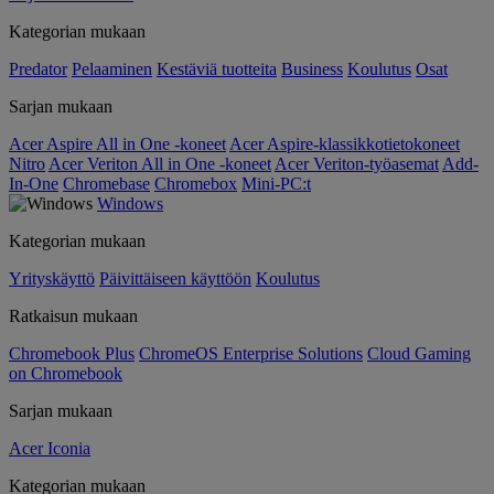
Kategorian mukaan
Predator
Pelaaminen
Kestäviä tuotteita
Business
Koulutus
Osat
Sarjan mukaan
Acer Aspire All in One -koneet
Acer Aspire-klassikkotietokoneet
Nitro
Acer Veriton All in One -koneet
Acer Veriton-työasemat
Add-
In-One
Chromebase
Chromebox
Mini-PC:t
Windows
Kategorian mukaan
Yrityskäyttö
Päivittäiseen käyttöön
Koulutus
Ratkaisun mukaan
Chromebook Plus
ChromeOS Enterprise Solutions
Cloud Gaming
on Chromebook
Sarjan mukaan
Acer Iconia
Kategorian mukaan