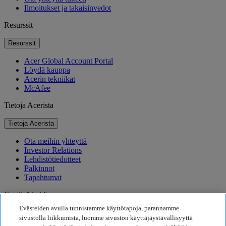
Ilmoitukset ja takaisinvedot
Resurssit
Resurssit
Acer Global Account Portal
Löydä kauppa
Acerin tekniikat
McAfee
Tietoja Acerista
Tietoja Acerista
Ota meihin yhteyttä
Investor Relations
Lehdistötiedotteet
Palkinnot
Tapahtumat
Kestävä kehitys
Evästeiden avulla tunnistamme käyttötapoja, parannamme
Kestävä kehitys
sivustolla liikkumista, luomme sivuston käyttäjäystävällisyyttä