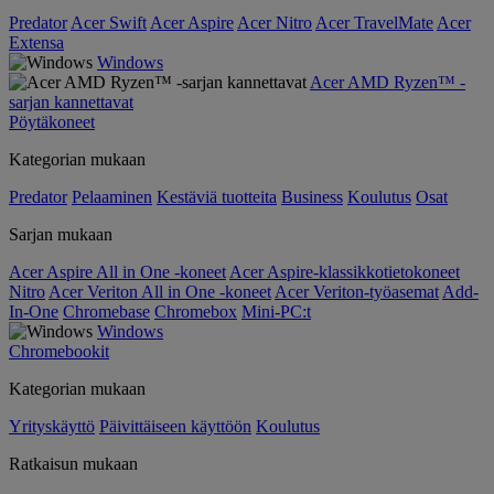
Predator
Acer Swift
Acer Aspire
Acer Nitro
Acer TravelMate
Acer
Extensa
Windows
Acer AMD Ryzen™ -
sarjan kannettavat
Pöytäkoneet
Kategorian mukaan
Predator
Pelaaminen
Kestäviä tuotteita
Business
Koulutus
Osat
Sarjan mukaan
Acer Aspire All in One -koneet
Acer Aspire-klassikkotietokoneet
Nitro
Acer Veriton All in One -koneet
Acer Veriton-työasemat
Add-
In-One
Chromebase
Chromebox
Mini-PC:t
Windows
Chromebookit
Kategorian mukaan
Yrityskäyttö
Päivittäiseen käyttöön
Koulutus
Ratkaisun mukaan