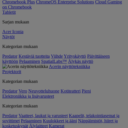
Chromebook Plus
ChromeOS Enterprise Solutions
Cloud Gaming
on Chromebook
Tabletit
Sarjan mukaan
Acer Iconia
Näytöt
Kategorian mukaan
Predator
Kestäviä tuotteita
Viihde
Yrityskäyttö
Päivittäiseen
käyttöön
Pelaaminen
SpatialLabs™
Älykäs näyttö
Acerin näyttötekniikka
Projektorit
Kategorian mukaan
Predator
Vero
Neuvotteluhuone
Kotiteatteri
Pieni
Elektroniikka ja lisävarusteet
Kategorian mukaan
Predator
Vaatteet, laukut ja varusteet
Kaapelit, telakointiasemat ja
sovittimet
Pelaaminen
Kuulokkeet ja ääni
Näppäimistöt, hiiret ja
kosketuskynät
Älylaitteet
Kamerat