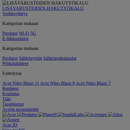
LISÄVARUSTEIDEN HAKUTYÖKALU
Verkkoyhteys
Kategorian mukaan
Predator
Wi-Fi
5G
E-liikkuminen
Kategorian mukaan
Predator
Sähköpyörät
Sähköpotkulaudat
Pelikäsilaitteet
Esittelyssä
Acer Nitro Blaze 11
Acer Nitro Blaze 8
Acer Nitro Blaze 7
Business
Koulutus
Tuki
Tapahtumat
Acerin tavaramerkit
Acer ID