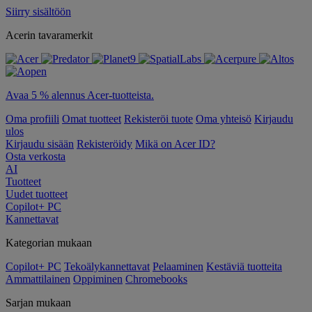
Siirry sisältöön
Acerin tavaramerkit
Avaa 5 % alennus Acer-tuotteista.
Oma profiili
Omat tuotteet
Rekisteröi tuote
Oma yhteisö
Kirjaudu
ulos
Kirjaudu sisään
Rekisteröidy
Mikä on Acer ID?
Osta verkosta
AI
Tuotteet
Uudet tuotteet
Copilot+ PC
Kannettavat
Kategorian mukaan
Copilot+ PC
Tekoälykannettavat
Pelaaminen
Kestäviä tuotteita
Ammattilainen
Oppiminen
Chromebooks
Sarjan mukaan