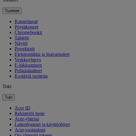
Tuotteet
Kannettavat
Pöytäkoneet
Chromebookit
Tabletit
Näytöt
Projektorit
Elektroniikka ja lisävarusteet
Verkkoyhteys
E-liikkuminen
Pelikäsilaitteet
Kestäviä tuotteita
Tuki
Tuki
Acer ID
Rekisteröi tuote
Acer-yhteisö
Laiteohjaimet ja käyttöohjeet
Acer-vastaukset
Ota yhteyttä tukeen