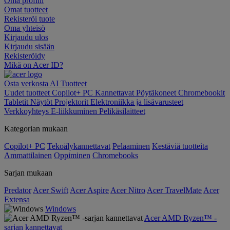
Oma profiili
Omat tuotteet
Rekisteröi tuote
Oma yhteisö
Kirjaudu ulos
Kirjaudu sisään
Rekisteröidy
Mikä on Acer ID?
Osta verkosta
AI
Tuotteet
Uudet tuotteet
Copilot+ PC
Kannettavat
Pöytäkoneet
Chromebookit
Tabletit
Näytöt
Projektorit
Elektroniikka ja lisävarusteet
Verkkoyhteys
E-liikkuminen
Pelikäsilaitteet
Kategorian mukaan
Copilot+ PC
Tekoälykannettavat
Pelaaminen
Kestäviä tuotteita
Ammattilainen
Oppiminen
Chromebooks
Sarjan mukaan
Predator
Acer Swift
Acer Aspire
Acer Nitro
Acer TravelMate
Acer
Extensa
Windows
Acer AMD Ryzen™ -
sarjan kannettavat