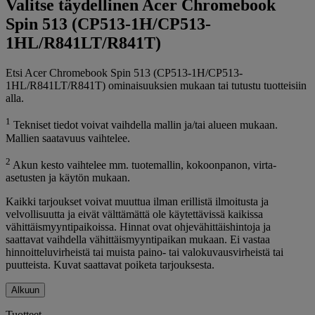
Valitse täydellinen Acer Chromebook
Spin 513 (CP513-1H/CP513-
1HL/R841LT/R841T)
Etsi Acer Chromebook Spin 513 (CP513-1H/CP513-
1HL/R841LT/R841T) ominaisuuksien mukaan tai tutustu tuotteisiin
alla.
1
Tekniset tiedot voivat vaihdella mallin ja/tai alueen mukaan.
Mallien saatavuus vaihtelee.
2
Akun kesto vaihtelee mm. tuotemallin, kokoonpanon, virta-
asetusten ja käytön mukaan.
Kaikki tarjoukset voivat muuttua ilman erillistä ilmoitusta ja
velvollisuutta ja eivät välttämättä ole käytettävissä kaikissa
vähittäismyyntipaikoissa. Hinnat ovat ohjevähittäishintoja ja
saattavat vaihdella vähittäismyyntipaikan mukaan. Ei vastaa
hinnoitteluvirheistä tai muista paino- tai valokuvausvirheistä tai
puutteista. Kuvat saattavat poiketa tarjouksesta.
Alkuun
Tuotteet