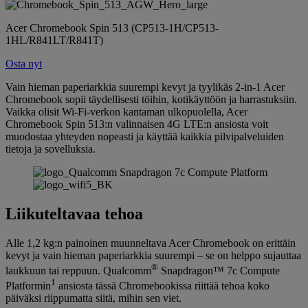
Acer Chromebook Spin 513 (CP513-1H/CP513-
1HL/R841LT/R841T)
Osta nyt
Vain hieman paperiarkkia suurempi kevyt ja tyylikäs 2-in-1 Acer
Chromebook sopii täydellisesti töihin, kotikäyttöön ja harrastuksiin.
Vaikka olisit Wi-Fi-verkon kantaman ulkopuolella, Acer
Chromebook Spin 513:n valinnaisen 4G LTE:n ansiosta voit
muodostaa yhteyden nopeasti ja käyttää kaikkia pilvipalveluiden
tietoja ja sovelluksia.
Liikuteltavaa tehoa
Alle 1,2 kg:n painoinen muunneltava Acer Chromebook on erittäin
kevyt ja vain hieman paperiarkkia suurempi – se on helppo sujauttaa
®
laukkuun tai reppuun. Qualcomm
Snapdragon™ 7c Compute
1
Platformin
ansiosta tässä Chromebookissa riittää tehoa koko
päiväksi riippumatta siitä, mihin sen viet.