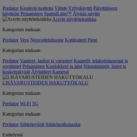
Predator
Kestäviä tuotteita
Viihde
Yrityskäyttö
Päivittäiseen
käyttöön
Pelaaminen
SpatialLabs™
Älykäs näyttö
Acerin näyttötekniikka
Kategorian mukaan
Predator
Vero
Neuvotteluhuone
Kotiteatteri
Pieni
Kategorian mukaan
Predator
Vaatteet, laukut ja varusteet
Kaapelit, telakointiasemat ja
sovittimet
Pelaaminen
Kuulokkeet ja ääni
Näppäimistöt, hiiret ja
kosketuskynät
Älylaitteet
Kamerat
LISÄVARUSTEIDEN HAKUTYÖKALU
Kategorian mukaan
Predator
Wi-Fi
5G
Kategorian mukaan
Predator
Sähköpyörät
Sähköpotkulaudat
Esittelyssä