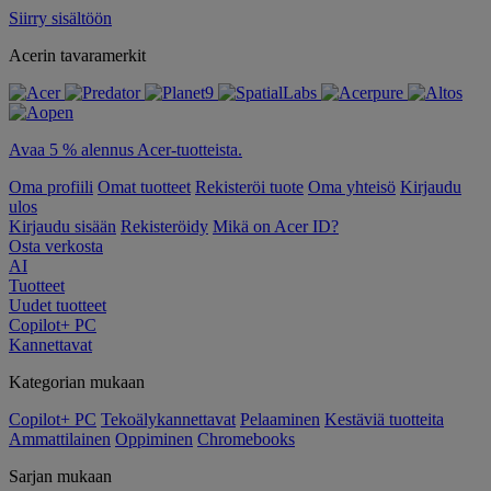
Siirry sisältöön
Acerin tavaramerkit
Avaa 5 % alennus Acer-tuotteista.
Oma profiili
Omat tuotteet
Rekisteröi tuote
Oma yhteisö
Kirjaudu
ulos
Kirjaudu sisään
Rekisteröidy
Mikä on Acer ID?
Osta verkosta
AI
Tuotteet
Uudet tuotteet
Copilot+ PC
Kannettavat
Kategorian mukaan
Copilot+ PC
Tekoälykannettavat
Pelaaminen
Kestäviä tuotteita
Ammattilainen
Oppiminen
Chromebooks
Sarjan mukaan