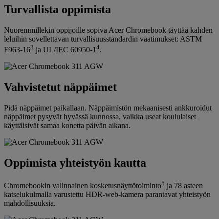
Turvallista oppimista
Nuoremmillekin oppijoille sopiva Acer Chromebook täyttää kahden
leluihin sovellettavan turvallisuusstandardin vaatimukset: ASTM
3
4
F963-16
ja UL/IEC 60950-1
.
Vahvistetut näppäimet
Pidä näppäimet paikallaan. Näppäimistön mekaanisesti ankkuroidut
näppäimet pysyvät hyvässä kunnossa, vaikka useat koululaiset
käyttäisivät samaa konetta päivän aikana.
Oppimista yhteistyön kautta
5
Chromebookin valinnainen kosketusnäyttötoiminto
ja 78 asteen
katselukulmalla varustettu HDR-web-kamera parantavat yhteistyön
mahdollisuuksia.