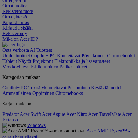
Oma profiili
Omat tuotteet
Rekisteröi tuote
Oma yhteisö
Kirjaudu ulos
Kirjaudu sisään
Rekisteröidy
Mikä on Acer ID?
Osta verkosta
AI
Tuotteet
Uudet tuotteet
Copilot+ PC
Kannettavat
Pöytäkoneet
Chromebookit
Tabletit
Näytöt
Projektorit
Elektroniikka ja lisävarusteet
Verkkoyhteys
E-liikkuminen
Pelikäsilaitteet
Kategorian mukaan
Copilot+ PC
Tekoälykannettavat
Pelaaminen
Kestäviä tuotteita
Ammattilainen
Oppiminen
Chromebooks
Sarjan mukaan
Predator
Acer Swift
Acer Aspire
Acer Nitro
Acer TravelMate
Acer
Extensa
Windows
Acer AMD Ryzen™ -
sarjan kannettavat