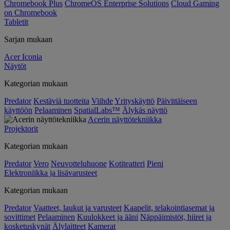
Chromebook Plus
ChromeOS Enterprise Solutions
Cloud Gaming
on Chromebook
Tabletit
Sarjan mukaan
Acer Iconia
Näytöt
Kategorian mukaan
Predator
Kestäviä tuotteita
Viihde
Yrityskäyttö
Päivittäiseen
käyttöön
Pelaaminen
SpatialLabs™
Älykäs näyttö
Acerin näyttötekniikka
Projektorit
Kategorian mukaan
Predator
Vero
Neuvotteluhuone
Kotiteatteri
Pieni
Elektroniikka ja lisävarusteet
Kategorian mukaan
Predator
Vaatteet, laukut ja varusteet
Kaapelit, telakointiasemat ja
sovittimet
Pelaaminen
Kuulokkeet ja ääni
Näppäimistöt, hiiret ja
kosketuskynät
Älylaitteet
Kamerat