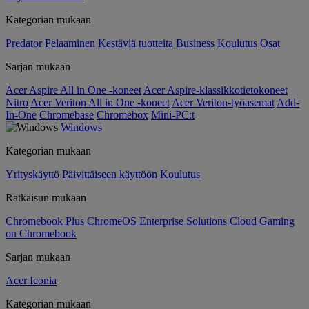
Kategorian mukaan
Predator
Pelaaminen
Kestäviä tuotteita
Business
Koulutus
Osat
Sarjan mukaan
Acer Aspire All in One -koneet
Acer Aspire-klassikkotietokoneet
Nitro
Acer Veriton All in One -koneet
Acer Veriton-työasemat
Add-
In-One
Chromebase
Chromebox
Mini-PC:t
Windows
Kategorian mukaan
Yrityskäyttö
Päivittäiseen käyttöön
Koulutus
Ratkaisun mukaan
Chromebook Plus
ChromeOS Enterprise Solutions
Cloud Gaming
on Chromebook
Sarjan mukaan
Acer Iconia
Kategorian mukaan