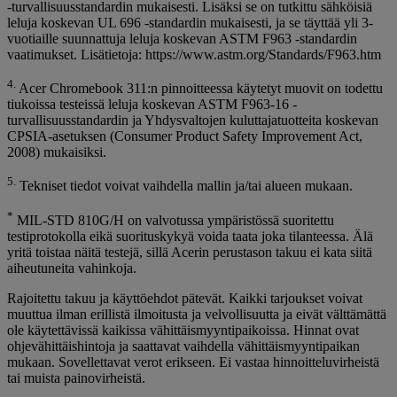
-turvallisuusstandardin mukaisesti. Lisäksi se on tutkittu sähköisiä
leluja koskevan UL 696 -standardin mukaisesti, ja se täyttää yli 3-
vuotiaille suunnattuja leluja koskevan ASTM F963 -standardin
vaatimukset. Lisätietoja: https://www.astm.org/Standards/F963.htm
4.
Acer Chromebook 311:n pinnoitteessa käytetyt muovit on todettu
tiukoissa testeissä leluja koskevan ASTM F963-16 -
turvallisuusstandardin ja Yhdysvaltojen kuluttajatuotteita koskevan
CPSIA-asetuksen (Consumer Product Safety Improvement Act,
2008) mukaisiksi.
5.
Tekniset tiedot voivat vaihdella mallin ja/tai alueen mukaan.
*
MIL-STD 810G/H on valvotussa ympäristössä suoritettu
testiprotokolla eikä suorituskykyä voida taata joka tilanteessa. Älä
yritä toistaa näitä testejä, sillä Acerin perustason takuu ei kata siitä
aiheutuneita vahinkoja.
Rajoitettu takuu ja käyttöehdot pätevät. Kaikki tarjoukset voivat
muuttua ilman erillistä ilmoitusta ja velvollisuutta ja eivät välttämättä
ole käytettävissä kaikissa vähittäismyyntipaikoissa. Hinnat ovat
ohjevähittäishintoja ja saattavat vaihdella vähittäismyyntipaikan
mukaan. Sovellettavat verot erikseen. Ei vastaa hinnoitteluvirheistä
tai muista painovirheistä.