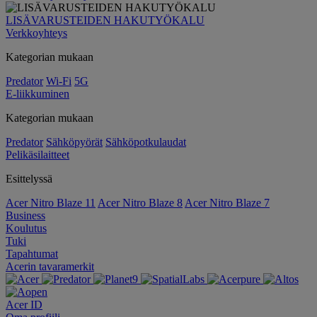
LISÄVARUSTEIDEN HAKUTYÖKALU
Verkkoyhteys
Kategorian mukaan
Predator
Wi-Fi
5G
E-liikkuminen
Kategorian mukaan
Predator
Sähköpyörät
Sähköpotkulaudat
Pelikäsilaitteet
Esittelyssä
Acer Nitro Blaze 11
Acer Nitro Blaze 8
Acer Nitro Blaze 7
Business
Koulutus
Tuki
Tapahtumat
Acerin tavaramerkit
Acer ID