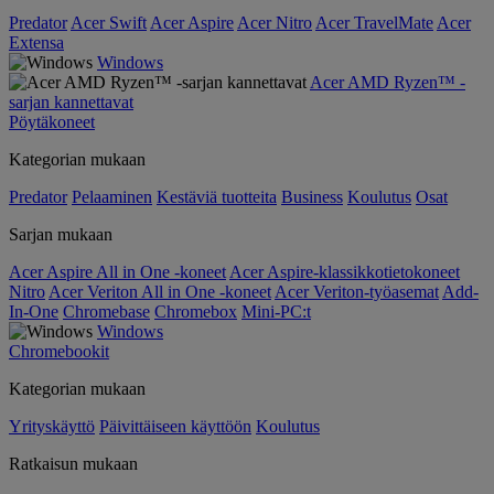
Predator
Acer Swift
Acer Aspire
Acer Nitro
Acer TravelMate
Acer
Extensa
Windows
Acer AMD Ryzen™ -
sarjan kannettavat
Pöytäkoneet
Kategorian mukaan
Predator
Pelaaminen
Kestäviä tuotteita
Business
Koulutus
Osat
Sarjan mukaan
Acer Aspire All in One -koneet
Acer Aspire-klassikkotietokoneet
Nitro
Acer Veriton All in One -koneet
Acer Veriton-työasemat
Add-
In-One
Chromebase
Chromebox
Mini-PC:t
Windows
Chromebookit
Kategorian mukaan
Yrityskäyttö
Päivittäiseen käyttöön
Koulutus
Ratkaisun mukaan