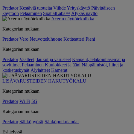
Predator
Kestäviä tuotteita
Viihde
Yrityskäyttö
Päivittäiseen
käyttöön
Pelaaminen
SpatialLabs™
Älykäs näyttö
Acerin näyttötekniikka
Kategorian mukaan
Predator
Vero
Neuvotteluhuone
Kotiteatteri
Pieni
Kategorian mukaan
Predator
Vaatteet, laukut ja varusteet
Kaapelit, telakointiasemat ja
sovittimet
Pelaaminen
Kuulokkeet ja ääni
Näppäimistöt, hiiret ja
kosketuskynät
Älylaitteet
Kamerat
LISÄVARUSTEIDEN HAKUTYÖKALU
Kategorian mukaan
Predator
Wi-Fi
5G
Kategorian mukaan
Predator
Sähköpyörät
Sähköpotkulaudat
Esittelyssä