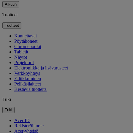
Alkuun
Tuotteet
Tuotteet
Kannettavat
Pöytäkoneet
Chromebookit
Tabletit
Näytöt
Projektorit
Elektroniikka ja lisävarusteet
Verkkoyhteys
E-liikkuminen
Pelikäsilaitteet
Kestäviä tuotteita
Tuki
Tuki
Acer ID
Rekisteröi tuote
Acer-yhteisö