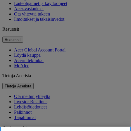
Laiteohjaimet ja käyttöohjeet
Acer-vastaukset
Ota yhteyttä tukeen
Ilmoitukset ja takaisinvedot
Resurssit
Resurssit
Acer Global Account Portal
Löydä kauppa
Acerin tekniikat
McAfee
Tietoja Acerista
Tietoja Acerista
Ota meihin yhteyttä
Investor Relations
Lehdistötiedotteet
Palkinnot
Tapahtumat
Kestävä kehitys