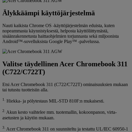
Älykkäämpi käyttöjärjestelmä
Nauti kaikista Chrome OS -käyttöjärjestelmän eduista, kuten
nopeammasta käynnistyksestä, helposta käyttöliittymästä,
sisäänrakennetusta haittaohjelmien torjunnasta sekä miljoonista
Android™-sovelluksista Google Play™ -palvelussa.
Valitse täydellinen Acer Chromebook 311
(C722/C722T)
Etsi Acer Chromebook 311 (C722/C722T) ominaisuuksien mukaan
tai tutustu tuotteisiin alla.
1.
Hiekka- ja pölytestaus MIL-STD 810F:n mukaisesti.
2.
Akun kesto vaihtelee mm. tuotemallin, kokoonpanon, virta-
asetusten ja käytön mukaan.
3.
Acer Chromebook 311 on suunniteltu ja testattu UL/IEC 60950-1