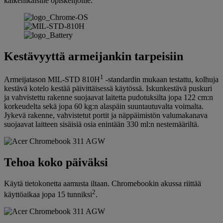
kaikenikäisille opiskelijoille.
Kestävyyttä armeijankin tarpeisiin
1
Armeijatason MIL-STD 810H
-standardin mukaan testattu, kolhuja
kestävä kotelo kestää päivittäisessä käytössä. Iskunkestävä puskuri
ja vahvistettu rakenne suojaavat laitetta pudotuksilta jopa 122 cm:n
korkeudelta sekä jopa 60 kg:n alaspäin suuntautuvalta voimalta.
Jykevä rakenne, vahvistetut portit ja näppäimistön valumakanava
suojaavat laitteen sisäisiä osia enintään 330 ml:n nestemääriltä.
Tehoa koko päiväksi
Käytä tietokonetta aamusta iltaan. Chromebookin akussa riittää
2
käyttöaikaa jopa 15 tunniksi
.