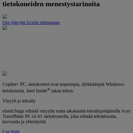
tietokoneiden menestystarinoita
Ota yhteyttä Acerin edustajaan
Copilot+ PC -tietokoneet ovat nopeimpia, älykkäimpiä Windows-
®
tietokoneita. Intel Inside
takaa tehon.
Vinyyli ja tekoäly
elasticStage edistää vinyylin uutta aikakautta tekoälypohjaisella Acer
TravelMate P6 14 AI -tietokoneella, joka edistää tehokkuutta,
luovuutta ja yhteistyötä.
Lue lisää