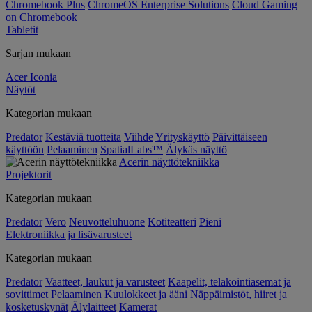
Chromebook Plus
ChromeOS Enterprise Solutions
Cloud Gaming
on Chromebook
Tabletit
Sarjan mukaan
Acer Iconia
Näytöt
Kategorian mukaan
Predator
Kestäviä tuotteita
Viihde
Yrityskäyttö
Päivittäiseen
käyttöön
Pelaaminen
SpatialLabs™
Älykäs näyttö
Acerin näyttötekniikka
Projektorit
Kategorian mukaan
Predator
Vero
Neuvotteluhuone
Kotiteatteri
Pieni
Elektroniikka ja lisävarusteet
Kategorian mukaan
Predator
Vaatteet, laukut ja varusteet
Kaapelit, telakointiasemat ja
sovittimet
Pelaaminen
Kuulokkeet ja ääni
Näppäimistöt, hiiret ja
kosketuskynät
Älylaitteet
Kamerat