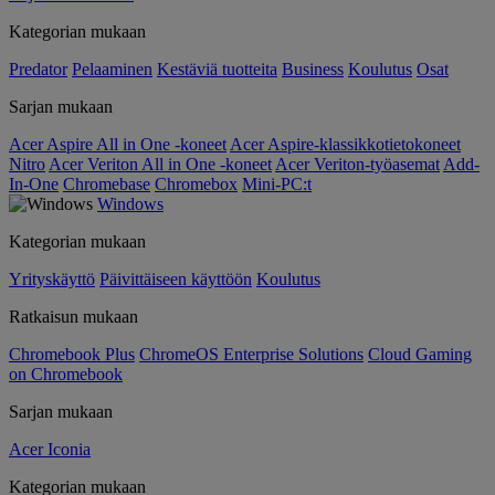
Kategorian mukaan
Predator
Pelaaminen
Kestäviä tuotteita
Business
Koulutus
Osat
Sarjan mukaan
Acer Aspire All in One -koneet
Acer Aspire-klassikkotietokoneet
Nitro
Acer Veriton All in One -koneet
Acer Veriton-työasemat
Add-
In-One
Chromebase
Chromebox
Mini-PC:t
Windows
Kategorian mukaan
Yrityskäyttö
Päivittäiseen käyttöön
Koulutus
Ratkaisun mukaan
Chromebook Plus
ChromeOS Enterprise Solutions
Cloud Gaming
on Chromebook
Sarjan mukaan
Acer Iconia
Kategorian mukaan