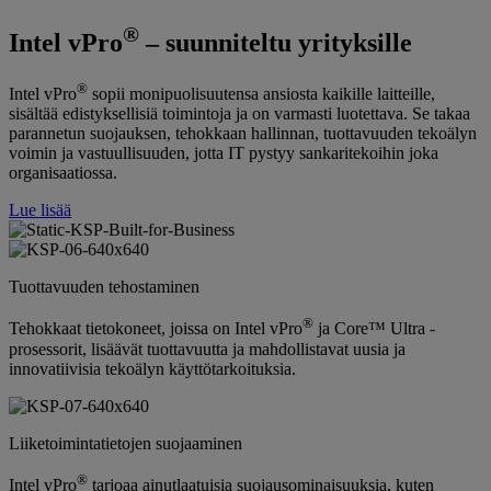
®
Intel vPro
– suunniteltu yrityksille
®
Intel vPro
sopii monipuolisuutensa ansiosta kaikille laitteille,
sisältää edistyksellisiä toimintoja ja on varmasti luotettava. Se takaa
parannetun suojauksen, tehokkaan hallinnan, tuottavuuden tekoälyn
voimin ja vastuullisuuden, jotta IT pystyy sankaritekoihin joka
organisaatiossa.
Lue lisää
Tuottavuuden tehostaminen
®
Tehokkaat tietokoneet, joissa on Intel vPro
ja Core™ Ultra -
prosessorit, lisäävät tuottavuutta ja mahdollistavat uusia ja
innovatiivisia tekoälyn käyttötarkoituksia.
Liiketoimintatietojen suojaaminen
®
Intel vPro
tarjoaa ainutlaatuisia suojausominaisuuksia, kuten