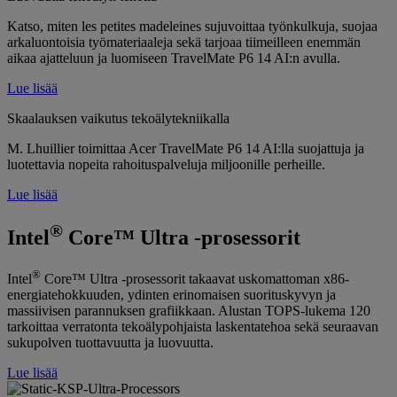
Katso, miten les petites madeleines sujuvoittaa työnkulkuja, suojaa
arkaluontoisia työmateriaaleja sekä tarjoaa tiimeilleen enemmän
aikaa ajatteluun ja luomiseen TravelMate P6 14 AI:n avulla.
Lue lisää
Skaalauksen vaikutus tekoälytekniikalla
M. Lhuillier toimittaa Acer TravelMate P6 14 AI:lla suojattuja ja
luotettavia nopeita rahoituspalveluja miljoonille perheille.
Lue lisää
®
Intel
Core™ Ultra -prosessorit
®
Intel
Core™ Ultra -prosessorit takaavat uskomattoman x86-
energiatehokkuuden, ydinten erinomaisen suorituskyvyn ja
massiivisen parannuksen grafiikkaan. Alustan TOPS-lukema 120
tarkoittaa verratonta tekoälypohjaista laskentatehoa sekä seuraavan
sukupolven tuottavuutta ja luovuutta.
Lue lisää