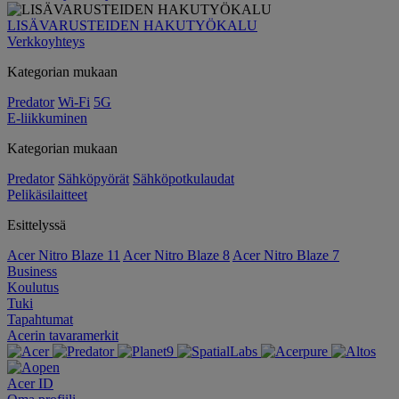
LISÄVARUSTEIDEN HAKUTYÖKALU
Verkkoyhteys
Kategorian mukaan
Predator
Wi-Fi
5G
E-liikkuminen
Kategorian mukaan
Predator
Sähköpyörät
Sähköpotkulaudat
Pelikäsilaitteet
Esittelyssä
Acer Nitro Blaze 11
Acer Nitro Blaze 8
Acer Nitro Blaze 7
Business
Koulutus
Tuki
Tapahtumat
Acerin tavaramerkit
Acer ID