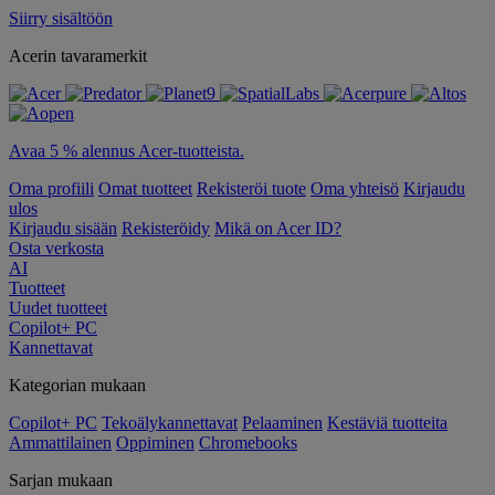
Siirry sisältöön
Acerin tavaramerkit
Avaa 5 % alennus Acer-tuotteista.
Oma profiili
Omat tuotteet
Rekisteröi tuote
Oma yhteisö
Kirjaudu
ulos
Kirjaudu sisään
Rekisteröidy
Mikä on Acer ID?
Osta verkosta
AI
Tuotteet
Uudet tuotteet
Copilot+ PC
Kannettavat
Kategorian mukaan
Copilot+ PC
Tekoälykannettavat
Pelaaminen
Kestäviä tuotteita
Ammattilainen
Oppiminen
Chromebooks
Sarjan mukaan