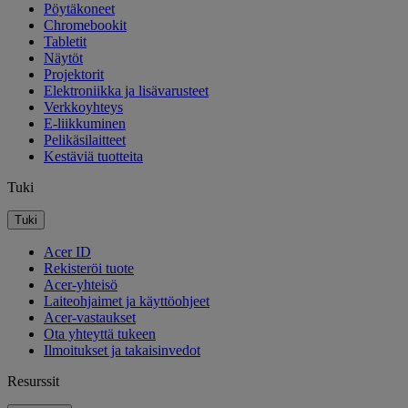
Pöytäkoneet
Chromebookit
Tabletit
Näytöt
Projektorit
Elektroniikka ja lisävarusteet
Verkkoyhteys
E-liikkuminen
Pelikäsilaitteet
Kestäviä tuotteita
Tuki
Tuki
Acer ID
Rekisteröi tuote
Acer-yhteisö
Laiteohjaimet ja käyttöohjeet
Acer-vastaukset
Ota yhteyttä tukeen
Ilmoitukset ja takaisinvedot
Resurssit