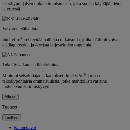
tekoälypohjaisen uhkien tunnistuksen, joka suojaa käyttäjiä, tietoja
ja yritystä.
Vaivaton etähallinta
®
Intel vPro
selkeyttää hallintaa ratkaisuilla, joilla IT-tiimit voivat
etädiagnosoida ja -korjata järjestelmien ongelmia.
Tekoäly vakauttaa liiketoimintaa
®
Minimoi seisokkiajat ja katkokset. Intel vPro
tarjoaa
tekoälypohjaisia ominaisuuksia, jotka mahdollistavat aina
luotettavan suorituskyvyn.
Alkuun
Tuotteet
Tuotteet
Kannettavat