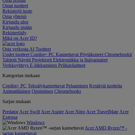
Oma profiili
Omat tuotteet
Rekisteröi tuote
Oma yhteisö
Kirjaudu ulos
Kirjaudu sisään
Rekisteröidy
Mikä on Acer ID?
Osta verkosta
AI
Tuotteet
Uudet tuotteet
Copilot+ PC
Kannettavat
Pöytäkoneet
Chromebookit
Tabletit
Näytöt
Projektorit
Elektroniikka ja lisävarusteet
Verkkoyhteys
E-liikkuminen
Pelikäsilaitteet
Kategorian mukaan
Copilot+ PC
Tekoälykannettavat
Pelaaminen
Kestäviä tuotteita
Ammattilainen
Oppiminen
Chromebooks
Sarjan mukaan
Predator
Acer Swift
Acer Aspire
Acer Nitro
Acer TravelMate
Acer
Extensa
Windows
Acer AMD Ryzen™ -
sarjan kannettavat