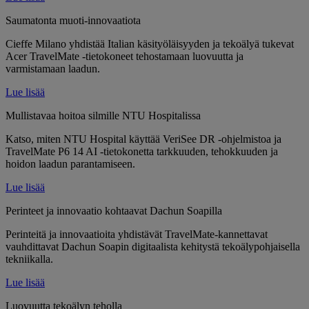
Saumatonta muoti-innovaatiota
Cieffe Milano yhdistää Italian käsityöläisyyden ja tekoälyä tukevat
Acer TravelMate -tietokoneet tehostamaan luovuutta ja
varmistamaan laadun.
Lue lisää
Mullistavaa hoitoa silmille NTU Hospitalissa
Katso, miten NTU Hospital käyttää VeriSee DR -ohjelmistoa ja
TravelMate P6 14 AI -tietokonetta tarkkuuden, tehokkuuden ja
hoidon laadun parantamiseen.
Lue lisää
Perinteet ja innovaatio kohtaavat Dachun Soapilla
Perinteitä ja innovaatioita yhdistävät TravelMate-kannettavat
vauhdittavat Dachun Soapin digitaalista kehitystä tekoälypohjaisella
tekniikalla.
Lue lisää
Luovuutta tekoälyn teholla