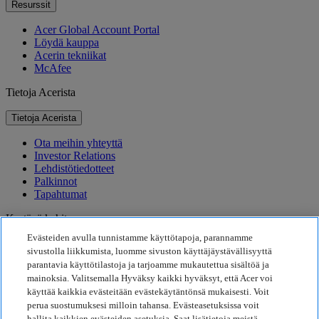
Resurssit
Acer Global Account Portal
Löydä kauppa
Acerin tekniikat
McAfee
Tietoja Acerista
Tietoja Acerista
Ota meihin yhteyttä
Investor Relations
Lehdistötiedotteet
Palkinnot
Tapahtumat
Kestävä kehitys
Evästeiden avulla tunnistamme käyttötapoja, parannamme
Kestävä kehitys
sivustolla liikkumista, luomme sivuston käyttäjäystävällisyyttä
parantavia käyttötilastoja ja tarjoamme mukautettua sisältöä ja
Yhteiskuntavastuu
mainoksia. Valitsemalla Hyväksy kaikki hyväksyt, että Acer voi
Tuotteen hiilijalanjälki
käyttää kaikkia evästeitään evästekäytäntönsä mukaisesti. Voit
Project Humanity
perua suostumuksesi milloin tahansa. Evästeasetuksissa voit
Earthion
hallita kaikkien evästeiden asetuksia. Saat lisätietoja meistä,