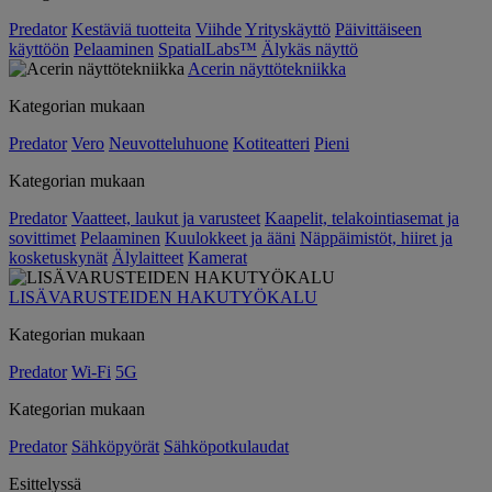
Predator
Kestäviä tuotteita
Viihde
Yrityskäyttö
Päivittäiseen
käyttöön
Pelaaminen
SpatialLabs™
Älykäs näyttö
Acerin näyttötekniikka
Kategorian mukaan
Predator
Vero
Neuvotteluhuone
Kotiteatteri
Pieni
Kategorian mukaan
Predator
Vaatteet, laukut ja varusteet
Kaapelit, telakointiasemat ja
sovittimet
Pelaaminen
Kuulokkeet ja ääni
Näppäimistöt, hiiret ja
kosketuskynät
Älylaitteet
Kamerat
LISÄVARUSTEIDEN HAKUTYÖKALU
Kategorian mukaan
Predator
Wi-Fi
5G
Kategorian mukaan
Predator
Sähköpyörät
Sähköpotkulaudat
Esittelyssä