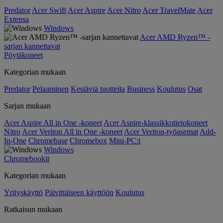
Predator
Acer Swift
Acer Aspire
Acer Nitro
Acer TravelMate
Acer
Extensa
Windows
Acer AMD Ryzen™ -
sarjan kannettavat
Pöytäkoneet
Kategorian mukaan
Predator
Pelaaminen
Kestäviä tuotteita
Business
Koulutus
Osat
Sarjan mukaan
Acer Aspire All in One -koneet
Acer Aspire-klassikkotietokoneet
Nitro
Acer Veriton All in One -koneet
Acer Veriton-työasemat
Add-
In-One
Chromebase
Chromebox
Mini-PC:t
Windows
Chromebookit
Kategorian mukaan
Yrityskäyttö
Päivittäiseen käyttöön
Koulutus
Ratkaisun mukaan