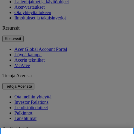
Laiteohjaimet ja käyttöohjeet
Acer-vastaukset
Ota yhteyttä tukeen
Ilmoitukset ja takaisinvedot
Resurssit
Resurssit
Acer Global Account Portal
Löydä kauppa
Acerin tekniikat
McAfee
Tietoja Acerista
Tietoja Acerista
Ota meihin yhteyttä
Investor Relations
Lehdistötiedotteet
Palkinnot
Tapahtumat
Kestävä kehitys