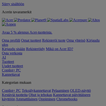
Siirry sisältöön
Acerin tavaramerkit
Avaa 5 % alennus Acer-tuotteista.
Oma profiili
Omat tuotteet
Rekisteröi tuote
Oma yhteisö
Kirjaudu
ulos
Kirjaudu sisään
Rekisteröidy
Mikä on Acer ID?
Osta verkosta
AI
Tuotteet
Uudet tuotteet
Copilot+ PC
Kannettavat
Kategorian mukaan
Copilot+ PC
Tekoälykannettavat
Pelaaminen
OLED-näyttö
Kestäviä tuotteita
Ohut ja tehokas
Kannettavat päivittäiseen
käyttöön
Ammattilainen
Oppiminen
Chromebooks