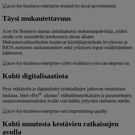
Täysi mukautettavuus
Acer for Business tarjoaa ainutlaatuisia mukautuspalveluja, joiden
avulla voit suunnitella tietokoneesi alusta alkaen.
Mukautusvaihtoehtoihin kuuluvat käyttöjärjestelmän levykuvan ja
BIOS-asetusten mukauttaminen sekä yrityksen logon sisällyttäminen
laitteeseen.
Kohti digitalisaatiota
Pysy etäkäytön ja digitaalisten työnkulkujen jatkuvan muutoksen
®
1
mukana. Intel vPro
-alustan
etähallintatyökalujen ja parannettujen
suojausominaisuuksien avulla voit hallita yritystäsi rauhaisin mielin.
Kohti muutosta kestävien ratkaisujen
avulla