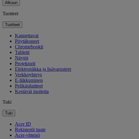
Alkuun
Tuotteet
Tuotteet
Kannettavat
Pöytäkoneet
Chromebookit
Tabletit
Näytöt
Projektorit
Elektroniikka ja lisävarusteet
Verkkoyhteys
E-liikkuminen
Pelikäsilaitteet
Kestäviä tuotteita
Tuki
Tuki
Acer ID
Rekisteröi tuote
Acer-yhteisö