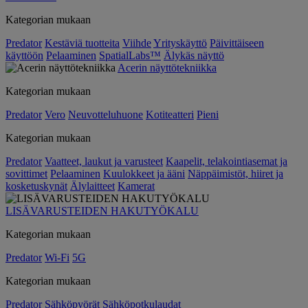
Kategorian mukaan
Predator
Kestäviä tuotteita
Viihde
Yrityskäyttö
Päivittäiseen
käyttöön
Pelaaminen
SpatialLabs™
Älykäs näyttö
Acerin näyttötekniikka
Kategorian mukaan
Predator
Vero
Neuvotteluhuone
Kotiteatteri
Pieni
Kategorian mukaan
Predator
Vaatteet, laukut ja varusteet
Kaapelit, telakointiasemat ja
sovittimet
Pelaaminen
Kuulokkeet ja ääni
Näppäimistöt, hiiret ja
kosketuskynät
Älylaitteet
Kamerat
LISÄVARUSTEIDEN HAKUTYÖKALU
Kategorian mukaan
Predator
Wi-Fi
5G
Kategorian mukaan
Predator
Sähköpyörät
Sähköpotkulaudat