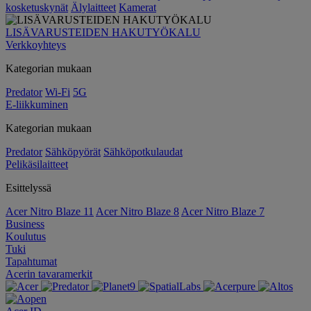
kosketuskynät
Älylaitteet
Kamerat
LISÄVARUSTEIDEN HAKUTYÖKALU
Verkkoyhteys
Kategorian mukaan
Predator
Wi-Fi
5G
E-liikkuminen
Kategorian mukaan
Predator
Sähköpyörät
Sähköpotkulaudat
Pelikäsilaitteet
Esittelyssä
Acer Nitro Blaze 11
Acer Nitro Blaze 8
Acer Nitro Blaze 7
Business
Koulutus
Tuki
Tapahtumat
Acerin tavaramerkit