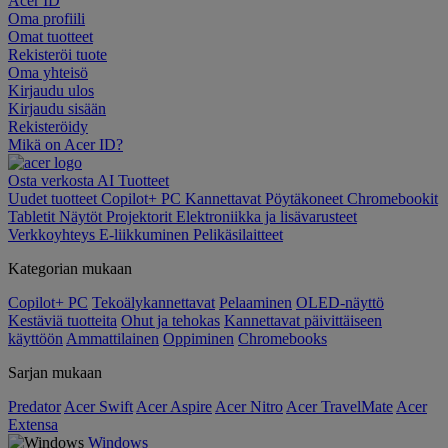
Acer ID
Oma profiili
Omat tuotteet
Rekisteröi tuote
Oma yhteisö
Kirjaudu ulos
Kirjaudu sisään
Rekisteröidy
Mikä on Acer ID?
Osta verkosta
AI
Tuotteet
Uudet tuotteet
Copilot+ PC
Kannettavat
Pöytäkoneet
Chromebookit
Tabletit
Näytöt
Projektorit
Elektroniikka ja lisävarusteet
Verkkoyhteys
E-liikkuminen
Pelikäsilaitteet
Kategorian mukaan
Copilot+ PC
Tekoälykannettavat
Pelaaminen
OLED-näyttö
Kestäviä tuotteita
Ohut ja tehokas
Kannettavat päivittäiseen
käyttöön
Ammattilainen
Oppiminen
Chromebooks
Sarjan mukaan
Predator
Acer Swift
Acer Aspire
Acer Nitro
Acer TravelMate
Acer
Extensa
Windows