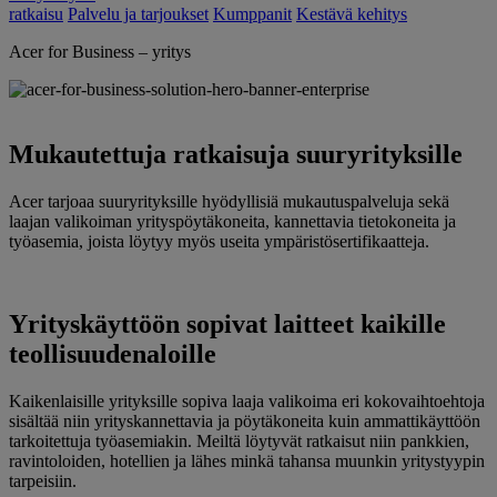
ratkaisu
Palvelu ja tarjoukset
Kumppanit
Kestävä kehitys
Acer for Business – yritys
Mukautettuja ratkaisuja suuryrityksille
Acer tarjoaa suuryrityksille hyödyllisiä mukautuspalveluja sekä
laajan valikoiman yrityspöytäkoneita, kannettavia tietokoneita ja
työasemia, joista löytyy myös useita ympäristösertifikaatteja.
Yrityskäyttöön sopivat laitteet kaikille
teollisuudenaloille
Kaikenlaisille yrityksille sopiva laaja valikoima eri kokovaihtoehtoja
sisältää niin yrityskannettavia ja pöytäkoneita kuin ammattikäyttöön
tarkoitettuja työasemiakin. Meiltä löytyvät ratkaisut niin pankkien,
ravintoloiden, hotellien ja lähes minkä tahansa muunkin yritystyypin
tarpeisiin.