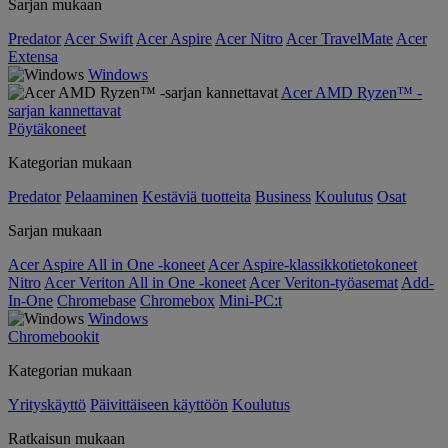
Sarjan mukaan
Predator
Acer Swift
Acer Aspire
Acer Nitro
Acer TravelMate
Acer
Extensa
Windows
Acer AMD Ryzen™ -
sarjan kannettavat
Pöytäkoneet
Kategorian mukaan
Predator
Pelaaminen
Kestäviä tuotteita
Business
Koulutus
Osat
Sarjan mukaan
Acer Aspire All in One -koneet
Acer Aspire-klassikkotietokoneet
Nitro
Acer Veriton All in One -koneet
Acer Veriton-työasemat
Add-
In-One
Chromebase
Chromebox
Mini-PC:t
Windows
Chromebookit
Kategorian mukaan
Yrityskäyttö
Päivittäiseen käyttöön
Koulutus
Ratkaisun mukaan