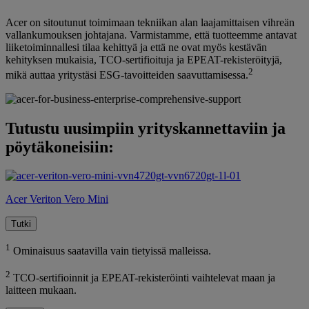
Acer on sitoutunut toimimaan tekniikan alan laajamittaisen vihreän
vallankumouksen johtajana. Varmistamme, että tuotteemme antavat
liiketoiminnallesi tilaa kehittyä ja että ne ovat myös kestävän
kehityksen mukaisia, TCO-sertifioituja ja EPEAT-rekisteröityjä,
2
mikä auttaa yritystäsi ESG-tavoitteiden saavuttamisessa.
Tutustu uusimpiin yrityskannettaviin ja
pöytäkoneisiin:
Acer Veriton Vero Mini
Tutki
1
Ominaisuus saatavilla vain tietyissä malleissa.
2
TCO-sertifioinnit ja EPEAT-rekisteröinti vaihtelevat maan ja
laitteen mukaan.