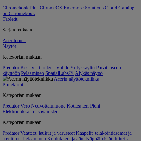
Chromebook Plus
ChromeOS Enterprise Solutions
Cloud Gaming
on Chromebook
Tabletit
Sarjan mukaan
Acer Iconia
Näytöt
Kategorian mukaan
Predator
Kestäviä tuotteita
Viihde
Yrityskäyttö
Päivittäiseen
käyttöön
Pelaaminen
SpatialLabs™
Älykäs näyttö
Acerin näyttötekniikka
Projektorit
Kategorian mukaan
Predator
Vero
Neuvotteluhuone
Kotiteatteri
Pieni
Elektroniikka ja lisävarusteet
Kategorian mukaan
Predator
Vaatteet, laukut ja varusteet
Kaapelit, telakointiasemat ja
sovittimet
Pelaaminen
Kuulokkeet ja ääni
Näppäimistöt, hiiret ja