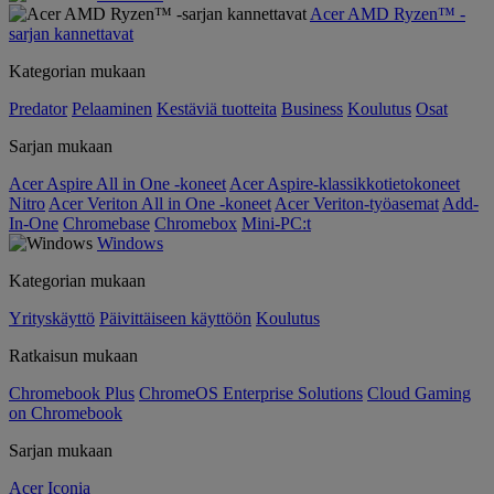
Acer AMD Ryzen™ -
sarjan kannettavat
Kategorian mukaan
Predator
Pelaaminen
Kestäviä tuotteita
Business
Koulutus
Osat
Sarjan mukaan
Acer Aspire All in One -koneet
Acer Aspire-klassikkotietokoneet
Nitro
Acer Veriton All in One -koneet
Acer Veriton-työasemat
Add-
In-One
Chromebase
Chromebox
Mini-PC:t
Windows
Kategorian mukaan
Yrityskäyttö
Päivittäiseen käyttöön
Koulutus
Ratkaisun mukaan
Chromebook Plus
ChromeOS Enterprise Solutions
Cloud Gaming
on Chromebook
Sarjan mukaan
Acer Iconia