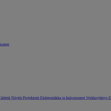
Tabletit
Näytöt
Projektorit
Elektroniikka ja lisävarusteet
Verkkoyhteys
E