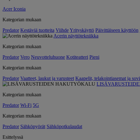
Acer Iconia
Kategorian mukaan
Predator
Kestäviä tuotteita
Viihde
Yrityskäyttö
Päivittäiseen käyttöön
Acerin näyttötekniikka
Kategorian mukaan
Predator
Vero
Neuvotteluhuone
Kotiteatteri
Pieni
Kategorian mukaan
Predator
Vaatteet, laukut ja varusteet
Kaapelit, telakointiasemat ja sovi
LISÄVARUSTEID
Kategorian mukaan
Predator
Wi-Fi
5G
Kategorian mukaan
Predator
Sähköpyörät
Sähköpotkulaudat
Esittelyssä