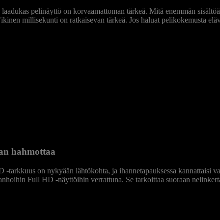
URE GAMEPL
lta laadukas pelinäyttö on korvaamattoman tärkeä. Mitä enemmän sisältö
’ikinen millisekunti on ratkaisevan tärkeä. Jos haluat pelikokemusta e
Acer Nitro Gaming
Monitors
nan hahmottaa
l HD ‑tarkkuus on nykyään lähtökohta, ja ihannetapauksessa kannattaisi 
anhoihin Full HD ‑näyttöihin verrattuna. Se tarkoittaa suoraan nelinker