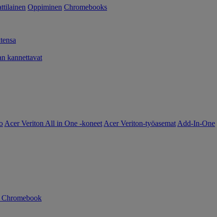
tilainen
Oppiminen
Chromebooks
tensa
 kannettavat
o
Acer Veriton All in One -koneet
Acer Veriton-työasemat
Add-In-One
n Chromebook