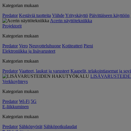
Kategorian mukaan
Predator
Kestäviä tuotteita
Viihde
Yrityskäyttö
Päivittäiseen käyttöön
Acerin näyttötekniikka
Projektorit
Kategorian mukaan
Predator
Vero
Neuvotteluhuone
Kotiteatteri
Pieni
Elektroniikka ja lisävarusteet
Kategorian mukaan
Predator
Vaatteet, laukut ja varusteet
Kaapelit, telakointiasemat ja sovi
LISÄVARUSTEID
Verkkoyhteys
Kategorian mukaan
Predator
Wi-Fi
5G
E-liikkuminen
Kategorian mukaan
Predator
Sähköpyörät
Sähköpotkulaudat