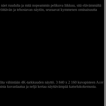
AY
ä näet ruudulta ja mitä nopeammin pelikuva liikkuu, sitä elävämmältä
lävöittävän ja tehostavan näytön, seuraavat kymmenen ominaisuutta
valita vähintään 4K-tarkkuuden näyttö. 3 840 x 2 160 kuvapisteen Acer
taista kuvanlaatua ja neljä kertaa näyttävämpää katselukokemusta.