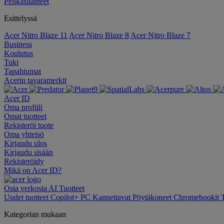
Pelikäsilaitteet
Esittelyssä
Acer Nitro Blaze 11
Acer Nitro Blaze 8
Acer Nitro Blaze 7
Business
Koulutus
Tuki
Tapahtumat
Acerin tavaramerkit
Acer ID
Oma profiili
Omat tuotteet
Rekisteröi tuote
Oma yhteisö
Kirjaudu ulos
Kirjaudu sisään
Rekisteröidy
Mikä on Acer ID?
Osta verkosta
AI
Tuotteet
Uudet tuotteet
Copilot+ PC
Kannettavat
Pöytäkoneet
Chromebookit
Kategorian mukaan