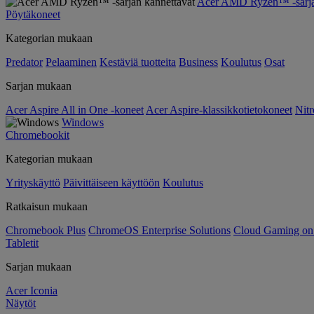
Acer AMD Ryzen™ -sarjan
Pöytäkoneet
Kategorian mukaan
Predator
Pelaaminen
Kestäviä tuotteita
Business
Koulutus
Osat
Sarjan mukaan
Acer Aspire All in One -koneet
Acer Aspire-klassikkotietokoneet
Nitr
Windows
Chromebookit
Kategorian mukaan
Yrityskäyttö
Päivittäiseen käyttöön
Koulutus
Ratkaisun mukaan
Chromebook Plus
ChromeOS Enterprise Solutions
Cloud Gaming o
Tabletit
Sarjan mukaan
Acer Iconia
Näytöt