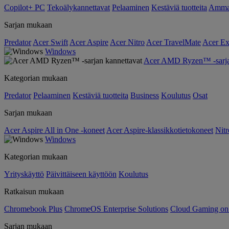
Copilot+ PC
Tekoälykannettavat
Pelaaminen
Kestäviä tuotteita
Ammat
Sarjan mukaan
Predator
Acer Swift
Acer Aspire
Acer Nitro
Acer TravelMate
Acer Ex
Windows
Acer AMD Ryzen™ -sarjan
Kategorian mukaan
Predator
Pelaaminen
Kestäviä tuotteita
Business
Koulutus
Osat
Sarjan mukaan
Acer Aspire All in One -koneet
Acer Aspire-klassikkotietokoneet
Nitr
Windows
Kategorian mukaan
Yrityskäyttö
Päivittäiseen käyttöön
Koulutus
Ratkaisun mukaan
Chromebook Plus
ChromeOS Enterprise Solutions
Cloud Gaming o
Sarjan mukaan