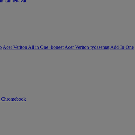
 kannettavat
o
Acer Veriton All in One -koneet
Acer Veriton-työasemat
Add-In-One
n Chromebook