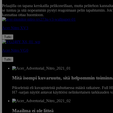
P
Pelaajilla on tapana kerskailla pelikoneillaan, mutta pelitehon kanna
se tuntuu ja sitä nopeammin pystyt reagoimaan pelin tapahtumiin. Jok
kannattaa ottaa huomioon.
Acer Nitro XV3
Tutki
Acer Nitro VG0
Tutki
Mitä isompi kuvaruutu, sitä helpommin toimin
Pikseleistä eli kuvapisteistä puhuttaessa määrä ratkaisee. Ful
H7 ‑sarjan näytöt antavat käyttöösi nelinkertaisen tarkkuuden v
Maailma ei ole litteä