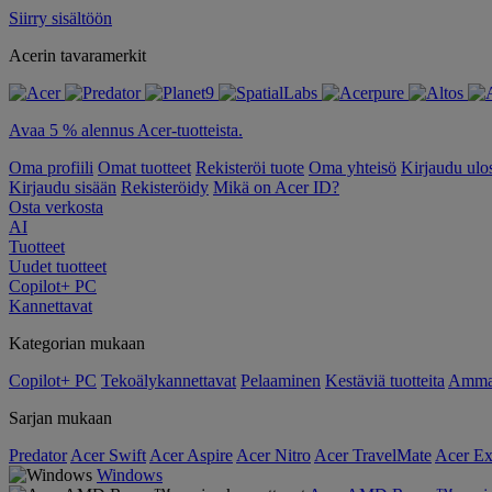
Siirry sisältöön
Acerin tavaramerkit
Avaa 5 % alennus Acer-tuotteista.
Oma profiili
Omat tuotteet
Rekisteröi tuote
Oma yhteisö
Kirjaudu ulo
Kirjaudu sisään
Rekisteröidy
Mikä on Acer ID?
Osta verkosta
AI
Tuotteet
Uudet tuotteet
Copilot+ PC
Kannettavat
Kategorian mukaan
Copilot+ PC
Tekoälykannettavat
Pelaaminen
Kestäviä tuotteita
Ammat
Sarjan mukaan
Predator
Acer Swift
Acer Aspire
Acer Nitro
Acer TravelMate
Acer Ex
Windows