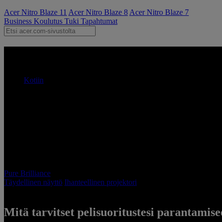
Acer Nitro Blaze 11
Acer Nitro Blaze 8
Acer Nitro Blaze 7
Business
Koulutus
Tuki
Tapahtumat
Acer Pure Gameplay – näyttö |
Kotiin
Acer Pure Brilliance
Pure Brilliance
Täydellinen näyttö
Ihanteellinen projektori
Mitä tarvitset pelisuoritustesi parantamis