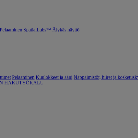
Pelaaminen
SpatialLabs™
Älykäs näyttö
ttimet
Pelaaminen
Kuulokkeet ja ääni
Näppäimistöt, hiiret ja kosketusk
EN HAKUTYÖKALU