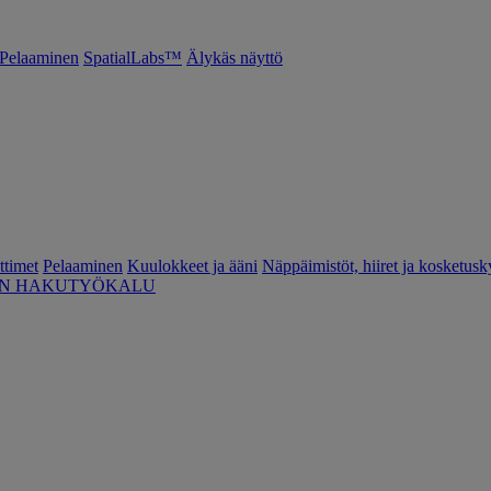
Pelaaminen
SpatialLabs™
Älykäs näyttö
ttimet
Pelaaminen
Kuulokkeet ja ääni
Näppäimistöt, hiiret ja kosketusk
EN HAKUTYÖKALU