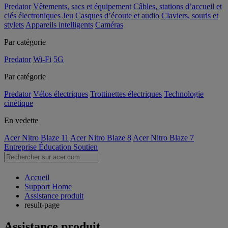
Predator
Vêtements, sacs et équipement
Câbles, stations d’accueil et
clés électroniques
Jeu
Casques d’écoute et audio
Claviers, souris et
stylets
Appareils intelligents
Caméras
Par catégorie
Predator
Wi-Fi
5G
Par catégorie
Predator
Vélos électriques
Trottinettes électriques
Technologie
cinétique
En vedette
Acer Nitro Blaze 11
Acer Nitro Blaze 8
Acer Nitro Blaze 7
Entreprise
Éducation
Soutien
Accueil
Support Home
Assistance produit
result-page
Assistance produit