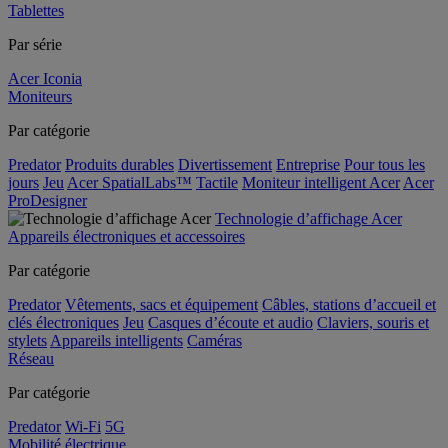
Tablettes
Par série
Acer Iconia
Moniteurs
Par catégorie
Predator
Produits durables
Divertissement
Entreprise
Pour tous les
jours
Jeu
Acer SpatialLabs™
Tactile
Moniteur intelligent Acer
Acer
ProDesigner
Technologie d’affichage Acer
Appareils électroniques et accessoires
Par catégorie
Predator
Vêtements, sacs et équipement
Câbles, stations d’accueil et
clés électroniques
Jeu
Casques d’écoute et audio
Claviers, souris et
stylets
Appareils intelligents
Caméras
Réseau
Par catégorie
Predator
Wi-Fi
5G
Mobilité électrique