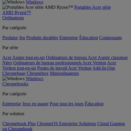
Windows
Portables Acer série
AMD Ryzen™
Ordinateurs
Par catégorie
Predator
Jeu
Produits durables
Entreprise
Éducation
Composants
Par série
Acer Aspire tout-en-un
Ordinateurs de bureau Acer Aspire classique
Nitro
Ordinateurs de bureau professionnels Acer Veriton
Acer
Veriton tout-en-un
Postes de travail Acer Veriton
Add-In-One
Chromebase
Chromebox
Miniordinateurs
Windows
Chromebooks
Par catégorie
Entreprise
Jeux en nuage
Pour tous les jours
Éducation
Par solution
Chromebook Plus
ChromeOS Enterprise Solutions
Cloud Gaming
on Chromebook