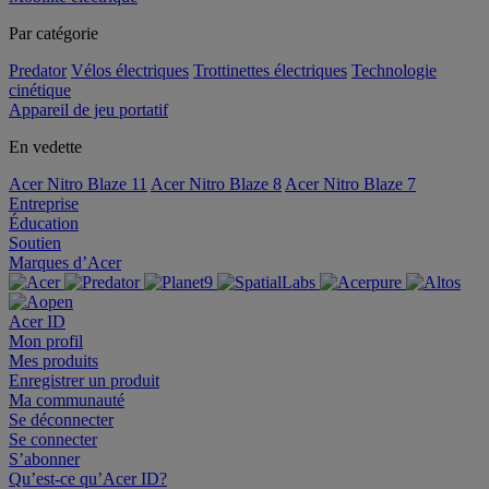
Par catégorie
Predator
Vélos électriques
Trottinettes électriques
Technologie
cinétique
Appareil de jeu portatif
En vedette
Acer Nitro Blaze 11
Acer Nitro Blaze 8
Acer Nitro Blaze 7
Entreprise
Éducation
Soutien
Marques d’Acer
Acer ID
Mon profil
Mes produits
Enregistrer un produit
Ma communauté
Se déconnecter
Se connecter
S’abonner
Qu’est-ce qu’Acer ID?