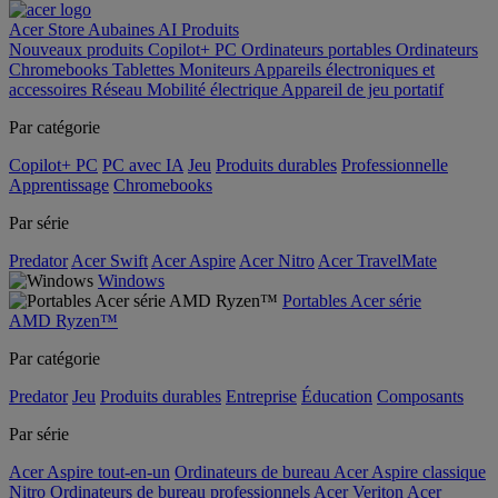
Acer Store
Aubaines
AI
Produits
Nouveaux produits
Copilot+ PC
Ordinateurs portables
Ordinateurs
Chromebooks
Tablettes
Moniteurs
Appareils électroniques et
accessoires
Réseau
Mobilité électrique
Appareil de jeu portatif
Par catégorie
Copilot+ PC
PC avec IA
Jeu
Produits durables
Professionnelle
Apprentissage
Chromebooks
Par série
Predator
Acer Swift
Acer Aspire
Acer Nitro
Acer TravelMate
Windows
Portables Acer série
AMD Ryzen™
Par catégorie
Predator
Jeu
Produits durables
Entreprise
Éducation
Composants
Par série
Acer Aspire tout-en-un
Ordinateurs de bureau Acer Aspire classique
Nitro
Ordinateurs de bureau professionnels Acer Veriton
Acer