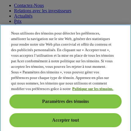
Contactez-Nous
Relations avec les investisseurs
Actualités
Prix
Événements
Nous utilisons des témoins pour détecter les préférences,
Durabilité
améliorer la navigation sur le site Web, générer des statistiques
pour rendre notre site Web plus convivial et offrir du contenu et
Durabilité
des publicités personnalisés. En cliquant sur « Accepter tout »,
vous acceptez l’utilisation et la mise en place de tous les témoins
Responsabilité sociale de l’entreprise
par Acer conformément à notre politique sur les témoins. Si vous
Empreinte carbone des produits
acceptez les témoins, vous pouvez les rejeter à tout moment.
Project Humanity
Sous « Paramètres des témoins », vous pouvez gérer vos
Earthion
préférences pour chaque type de témoin. Apprenez-en plus sur
Politique de confidentialité
qui nous sommes, les témoins que nous utilisons et comment
Politique sur les témoins
modifier vos préférences grâce à notre
Politique sur les témoins.
Avis juridique
Information juridique supplémentaire
Paramètres des témoins
Politique d’accessibilité
Paramètres des témoins
Canada - Français
Accepter tout
© 2026 Acer Inc.