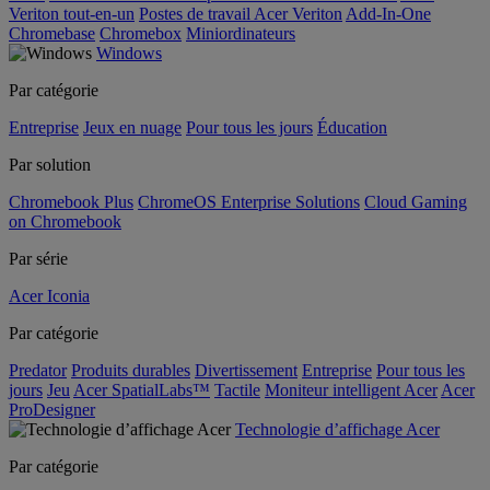
Veriton tout-en-un
Postes de travail Acer Veriton
Add-In-One
Chromebase
Chromebox
Miniordinateurs
Windows
Par catégorie
Entreprise
Jeux en nuage
Pour tous les jours
Éducation
Par solution
Chromebook Plus
ChromeOS Enterprise Solutions
Cloud Gaming
on Chromebook
Par série
Acer Iconia
Par catégorie
Predator
Produits durables
Divertissement
Entreprise
Pour tous les
jours
Jeu
Acer SpatialLabs™
Tactile
Moniteur intelligent Acer
Acer
ProDesigner
Technologie d’affichage Acer
Par catégorie