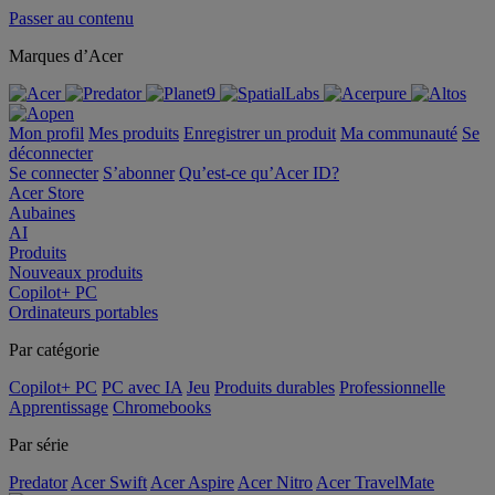
Passer au contenu
Marques d’Acer
Mon profil
Mes produits
Enregistrer un produit
Ma communauté
Se
déconnecter
Se connecter
S’abonner
Qu’est-ce qu’Acer ID?
Acer Store
Aubaines
AI
Produits
Nouveaux produits
Copilot+ PC
Ordinateurs portables
Par catégorie
Copilot+ PC
PC avec IA
Jeu
Produits durables
Professionnelle
Apprentissage
Chromebooks
Par série
Predator
Acer Swift
Acer Aspire
Acer Nitro
Acer TravelMate