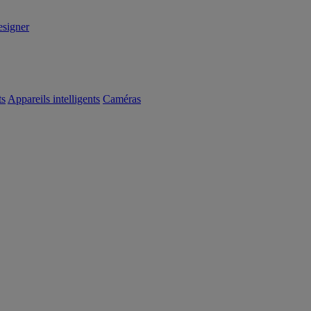
signer
ts
Appareils intelligents
Caméras