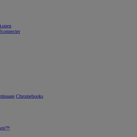
éconnecter
tissage
Chromebooks
yzen™