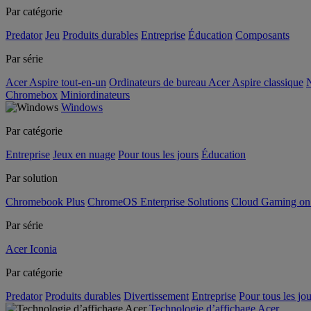
Par catégorie
Predator
Jeu
Produits durables
Entreprise
Éducation
Composants
Par série
Acer Aspire tout-en-un
Ordinateurs de bureau Acer Aspire classique
N
Chromebox
Miniordinateurs
Windows
Par catégorie
Entreprise
Jeux en nuage
Pour tous les jours
Éducation
Par solution
Chromebook Plus
ChromeOS Enterprise Solutions
Cloud Gaming o
Par série
Acer Iconia
Par catégorie
Predator
Produits durables
Divertissement
Entreprise
Pour tous les jou
Technologie d’affichage Acer