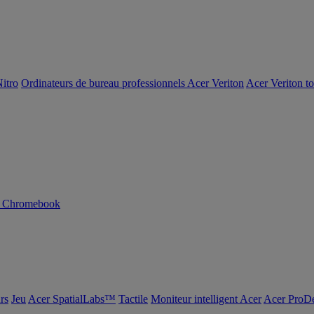
itro
Ordinateurs de bureau professionnels Acer Veriton
Acer Veriton t
n Chromebook
rs
Jeu
Acer SpatialLabs™
Tactile
Moniteur intelligent Acer
Acer ProDe