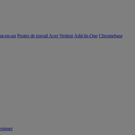
out-en-un
Postes de travail Acer Veriton
Add-In-One
Chromebase
signer