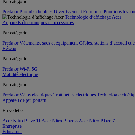
Par catégorie
Predator
Produits durables
Divertissement
Entreprise
Pour tous les jou
Technologie d’affichage Acer
Appareils électroniques et accessoires
Par catégorie
Predator
Vêtements, sacs et équipement
Câbles, stations d’accueil et 
Réseau
Par catégorie
Predator
Wi-Fi
5G
Mobilité électrique
Par catégorie
Predator
Vélos électriques
Trottinettes électriques
Technologie cinétiq
Appareil de jeu portatif
En vedette
Acer Nitro Blaze 11
Acer Nitro Blaze 8
Acer Nitro Blaze 7
Entreprise
Éducation