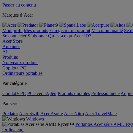
Passer au contenu
Marques d’Acer
Mon profil
Mes produits
Enregistrer un produit
Ma communauté
Se d
Se connecter
S’abonner
Qu’est-ce qu’Acer ID?
Acer Store
Aubaines
AI
Produits
Nouveaux produits
Copilot+ PC
Ordinateurs portables
Par catégorie
Copilot+ PC
PC avec IA
Jeu
Produits durables
Professionnelle
Appren
Par série
Predator
Acer Swift
Acer Aspire
Acer Nitro
Acer TravelMate
Windows
Portables Acer série AMD R
Ordinateurs