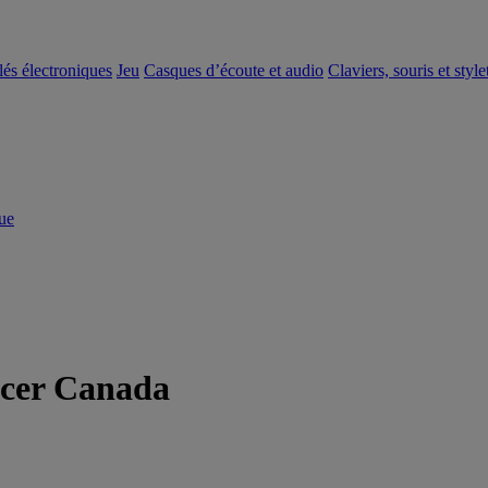
clés électroniques
Jeu
Casques d’écoute et audio
Claviers, souris et style
ue
Acer Canada