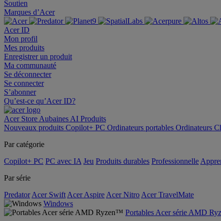
Soutien
Marques d’Acer
Acer ID
Mon profil
Mes produits
Enregistrer un produit
Ma communauté
Se déconnecter
Se connecter
S’abonner
Qu’est-ce qu’Acer ID?
Acer Store
Aubaines
AI
Produits
Nouveaux produits
Copilot+ PC
Ordinateurs portables
Ordinateurs
C
Par catégorie
Copilot+ PC
PC avec IA
Jeu
Produits durables
Professionnelle
Appren
Par série
Predator
Acer Swift
Acer Aspire
Acer Nitro
Acer TravelMate
Windows
Portables Acer série AMD R