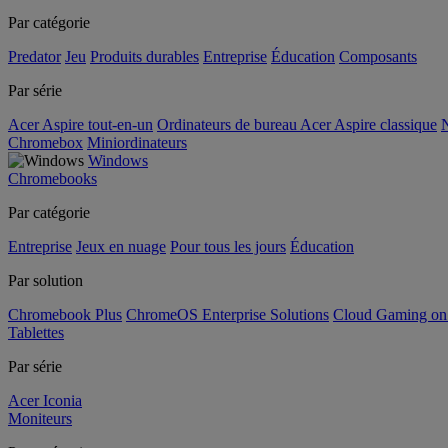
Par catégorie
Predator
Jeu
Produits durables
Entreprise
Éducation
Composants
Par série
Acer Aspire tout-en-un
Ordinateurs de bureau Acer Aspire classique
N
Chromebox
Miniordinateurs
Windows
Chromebooks
Par catégorie
Entreprise
Jeux en nuage
Pour tous les jours
Éducation
Par solution
Chromebook Plus
ChromeOS Enterprise Solutions
Cloud Gaming o
Tablettes
Par série
Acer Iconia
Moniteurs