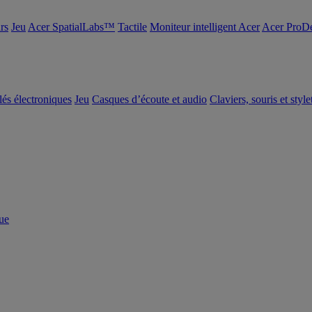
rs
Jeu
Acer SpatialLabs™
Tactile
Moniteur intelligent Acer
Acer ProDe
clés électroniques
Jeu
Casques d’écoute et audio
Claviers, souris et style
ue