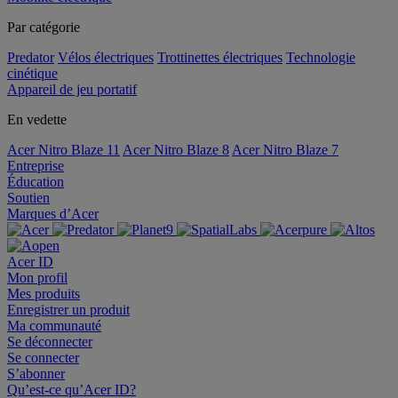
Par catégorie
Predator
Vélos électriques
Trottinettes électriques
Technologie
cinétique
Appareil de jeu portatif
En vedette
Acer Nitro Blaze 11
Acer Nitro Blaze 8
Acer Nitro Blaze 7
Entreprise
Éducation
Soutien
Marques d’Acer
Acer ID
Mon profil
Mes produits
Enregistrer un produit
Ma communauté
Se déconnecter
Se connecter
S’abonner
Qu’est-ce qu’Acer ID?