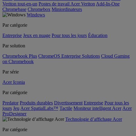
Veriton tout-en-un
Postes de travail Acer Veriton
Add-In-One
Chromebase
Chromebox
Miniordinateurs
Windows
Par catégorie
Entreprise
Jeux en nuage
Pour tous les jours
Éducation
Par solution
Chromebook Plus
ChromeOS Enterprise Solutions
Cloud Gaming
on Chromebook
Par série
Acer Iconia
Par catégorie
Predator
Produits durables
Divertissement
Entreprise
Pour tous les
jours
Jeu
Acer SpatialLabs™
Tactile
Moniteur intelligent Acer
Acer
ProDesigner
Technologie d’affichage Acer
Par catégorie