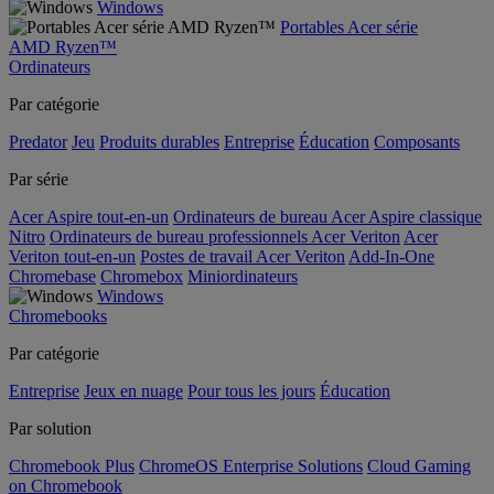
Windows
Portables Acer série
AMD Ryzen™
Ordinateurs
Par catégorie
Predator
Jeu
Produits durables
Entreprise
Éducation
Composants
Par série
Acer Aspire tout-en-un
Ordinateurs de bureau Acer Aspire classique
Nitro
Ordinateurs de bureau professionnels Acer Veriton
Acer
Veriton tout-en-un
Postes de travail Acer Veriton
Add-In-One
Chromebase
Chromebox
Miniordinateurs
Windows
Chromebooks
Par catégorie
Entreprise
Jeux en nuage
Pour tous les jours
Éducation
Par solution
Chromebook Plus
ChromeOS Enterprise Solutions
Cloud Gaming
on Chromebook