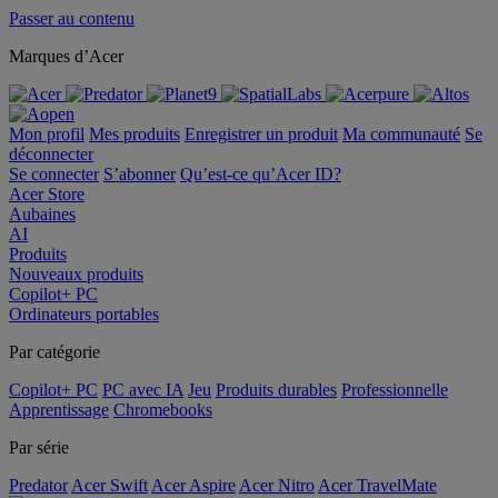
Passer au contenu
Marques d’Acer
Mon profil
Mes produits
Enregistrer un produit
Ma communauté
Se
déconnecter
Se connecter
S’abonner
Qu’est-ce qu’Acer ID?
Acer Store
Aubaines
AI
Produits
Nouveaux produits
Copilot+ PC
Ordinateurs portables
Par catégorie
Copilot+ PC
PC avec IA
Jeu
Produits durables
Professionnelle
Apprentissage
Chromebooks
Par série
Predator
Acer Swift
Acer Aspire
Acer Nitro
Acer TravelMate