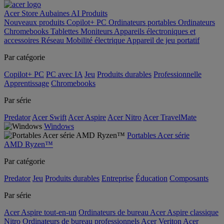
Acer Store
Aubaines
AI
Produits
Nouveaux produits
Copilot+ PC
Ordinateurs portables
Ordinateurs
Chromebooks
Tablettes
Moniteurs
Appareils électroniques et
accessoires
Réseau
Mobilité électrique
Appareil de jeu portatif
Par catégorie
Copilot+ PC
PC avec IA
Jeu
Produits durables
Professionnelle
Apprentissage
Chromebooks
Par série
Predator
Acer Swift
Acer Aspire
Acer Nitro
Acer TravelMate
Windows
Portables Acer série
AMD Ryzen™
Par catégorie
Predator
Jeu
Produits durables
Entreprise
Éducation
Composants
Par série
Acer Aspire tout-en-un
Ordinateurs de bureau Acer Aspire classique
Nitro
Ordinateurs de bureau professionnels Acer Veriton
Acer