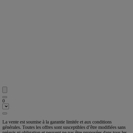
0
La vente est soumise à la garantie limitée et aux conditions
générales. Toutes les offres sont susceptibles d’être modifiées sans
préavis ni obligation et peuvent ne pas être proposées dans tous les