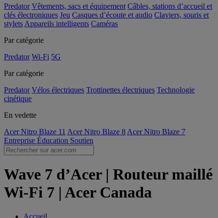
Predator
Vêtements, sacs et équipement
Câbles, stations d’accueil et
clés électroniques
Jeu
Casques d’écoute et audio
Claviers, souris et
stylets
Appareils intelligents
Caméras
Par catégorie
Predator
Wi-Fi
5G
Par catégorie
Predator
Vélos électriques
Trottinettes électriques
Technologie
cinétique
En vedette
Acer Nitro Blaze 11
Acer Nitro Blaze 8
Acer Nitro Blaze 7
Entreprise
Éducation
Soutien
Wave 7 d’Acer | Routeur maillé
Wi-Fi 7 | Acer Canada
Accueil