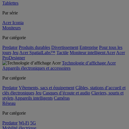
Tablettes
Par série
Acer Iconia
Moniteurs
Par catégorie
Predator
Produits durables
Divertissement
Entreprise
Pour tous les
jours
Jeu
Acer SpatialLabs™
Tactile
Moniteur intelligent Acer
Acer
ProDesigner
Technologie d’affichage Acer
Appareils électroniques et accessoires
Par catégorie
Predator
Vêtements, sacs et équipement
Câbles, stations d’accueil et
clés électroniques
Jeu
Casques d’écoute et audio
Claviers, souris et
stylets
Appareils intelligents
Caméras
Réseau
Par catégorie
Predator
Wi-Fi
5G
Mobilité électrique