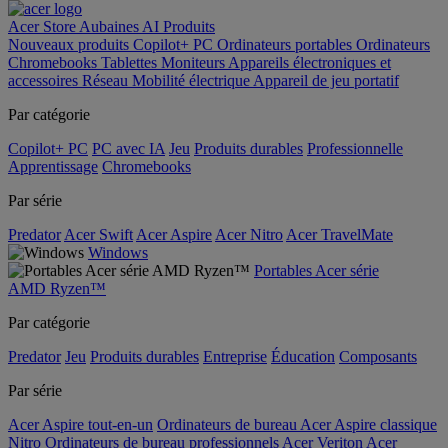
Acer Store
Aubaines
AI
Produits
Nouveaux produits
Copilot+ PC
Ordinateurs portables
Ordinateurs
Chromebooks
Tablettes
Moniteurs
Appareils électroniques et
accessoires
Réseau
Mobilité électrique
Appareil de jeu portatif
Par catégorie
Copilot+ PC
PC avec IA
Jeu
Produits durables
Professionnelle
Apprentissage
Chromebooks
Par série
Predator
Acer Swift
Acer Aspire
Acer Nitro
Acer TravelMate
Windows
Portables Acer série
AMD Ryzen™
Par catégorie
Predator
Jeu
Produits durables
Entreprise
Éducation
Composants
Par série
Acer Aspire tout-en-un
Ordinateurs de bureau Acer Aspire classique
Nitro
Ordinateurs de bureau professionnels Acer Veriton
Acer