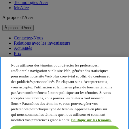
Technologies Acer
McAfee
À propos d’Acer
À propos d’Acer
Contactez-Nous
Relations avec les investisseurs
Actualités
Prix
Événements
Nous utilisons des témoins pour détecter les préférences,
Durabilité
améliorer la navigation sur le site Web, générer des statistiques
pour rendre notre site Web plus convivial et offrir du contenu et
Durabilité
des publicités personnalisés. En cliquant sur « Accepter tout »,
vous acceptez l’utilisation et la mise en place de tous les témoins
Responsabilité sociale de l’entreprise
par Acer conformément à notre politique sur les témoins. Si vous
Empreinte carbone des produits
acceptez les témoins, vous pouvez les rejeter à tout moment.
Project Humanity
Sous « Paramètres des témoins », vous pouvez gérer vos
Earthion
préférences pour chaque type de témoin. Apprenez-en plus sur
Politique de confidentialité
qui nous sommes, les témoins que nous utilisons et comment
Politique sur les témoins
modifier vos préférences grâce à notre
Politique sur les témoins.
Avis juridique