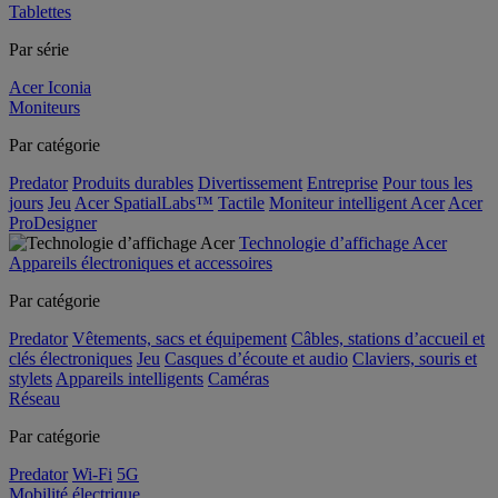
Tablettes
Par série
Acer Iconia
Moniteurs
Par catégorie
Predator
Produits durables
Divertissement
Entreprise
Pour tous les
jours
Jeu
Acer SpatialLabs™
Tactile
Moniteur intelligent Acer
Acer
ProDesigner
Technologie d’affichage Acer
Appareils électroniques et accessoires
Par catégorie
Predator
Vêtements, sacs et équipement
Câbles, stations d’accueil et
clés électroniques
Jeu
Casques d’écoute et audio
Claviers, souris et
stylets
Appareils intelligents
Caméras
Réseau
Par catégorie
Predator
Wi-Fi
5G
Mobilité électrique