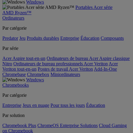
Windows
Portables Acer série
AMD Ryzen™
Ordinateurs
Par catégorie
Predator
Jeu
Produits durables
Entreprise
Éducation
Composants
Par série
Acer Aspire tout-en-un
Ordinateurs de bureau Acer Aspire classique
Nitro
Ordinateurs de bureau professionnels Acer Veriton
Acer
Veriton tout-en-un
Postes de travail Acer Veriton
Add-In-One
Chromebase
Chromebox
Miniordinateurs
Windows
Chromebooks
Par catégorie
Entreprise
Jeux en nuage
Pour tous les jours
Éducation
Par solution
Chromebook Plus
ChromeOS Enterprise Solutions
Cloud Gaming
on Chromebook