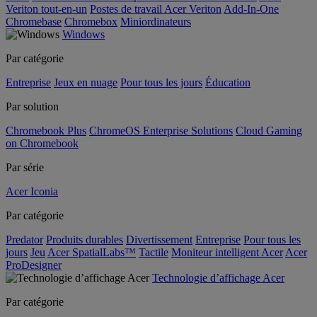
Veriton tout-en-un
Postes de travail Acer Veriton
Add-In-One
Chromebase
Chromebox
Miniordinateurs
Windows
Par catégorie
Entreprise
Jeux en nuage
Pour tous les jours
Éducation
Par solution
Chromebook Plus
ChromeOS Enterprise Solutions
Cloud Gaming
on Chromebook
Par série
Acer Iconia
Par catégorie
Predator
Produits durables
Divertissement
Entreprise
Pour tous les
jours
Jeu
Acer SpatialLabs™
Tactile
Moniteur intelligent Acer
Acer
ProDesigner
Technologie d’affichage Acer
Par catégorie