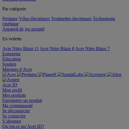
Par catégorie
Predator
Vélos électriques
Trottinettes électriques
Technologie
cinétique
Appareil de jeu portatif
En vedette
Acer Nitro Blaze 11
Acer Nitro Blaze 8
Acer Nitro Blaze 7
Entreprise
Éducation
Soutien
Marques d’Acer
Acer ID
Mon profil
Mes produits
Enregistrer un produit
Ma communauté
Se déconnecter
Se connecter
S’abonner
Qu’est-ce qu’Acer ID?