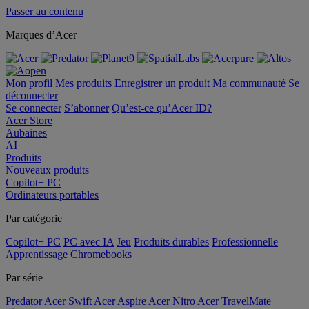
Passer au contenu
Marques d’Acer
Mon profil
Mes produits
Enregistrer un produit
Ma communauté
Se
déconnecter
Se connecter
S’abonner
Qu’est-ce qu’Acer ID?
Acer Store
Aubaines
AI
Produits
Nouveaux produits
Copilot+ PC
Ordinateurs portables
Par catégorie
Copilot+ PC
PC avec IA
Jeu
Produits durables
Professionnelle
Apprentissage
Chromebooks
Par série
Predator
Acer Swift
Acer Aspire
Acer Nitro
Acer TravelMate