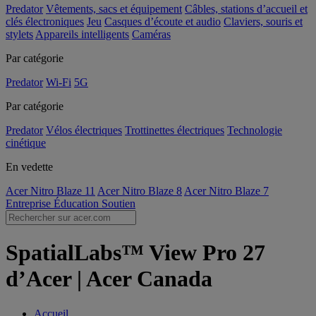
Predator
Vêtements, sacs et équipement
Câbles, stations d’accueil et
clés électroniques
Jeu
Casques d’écoute et audio
Claviers, souris et
stylets
Appareils intelligents
Caméras
Par catégorie
Predator
Wi-Fi
5G
Par catégorie
Predator
Vélos électriques
Trottinettes électriques
Technologie
cinétique
En vedette
Acer Nitro Blaze 11
Acer Nitro Blaze 8
Acer Nitro Blaze 7
Entreprise
Éducation
Soutien
SpatialLabs™ View Pro 27
d’Acer | Acer Canada
Accueil