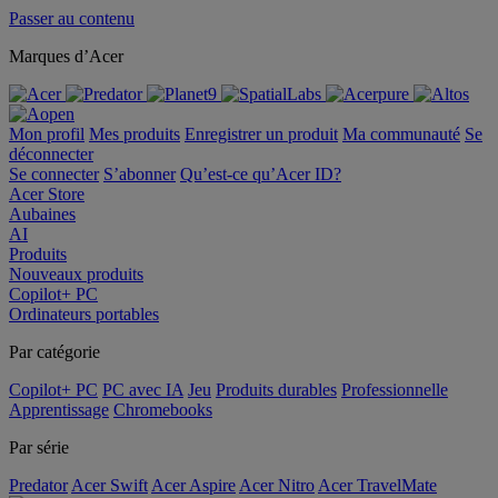
Passer au contenu
Marques d’Acer
Mon profil
Mes produits
Enregistrer un produit
Ma communauté
Se
déconnecter
Se connecter
S’abonner
Qu’est-ce qu’Acer ID?
Acer Store
Aubaines
AI
Produits
Nouveaux produits
Copilot+ PC
Ordinateurs portables
Par catégorie
Copilot+ PC
PC avec IA
Jeu
Produits durables
Professionnelle
Apprentissage
Chromebooks
Par série
Predator
Acer Swift
Acer Aspire
Acer Nitro
Acer TravelMate