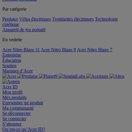
Par catégorie
Predator
Vélos électriques
Trottinettes électriques
Technologie
cinétique
Appareil de jeu portatif
En vedette
Acer Nitro Blaze 11
Acer Nitro Blaze 8
Acer Nitro Blaze 7
Entreprise
Éducation
Soutien
Marques d’Acer
Acer ID
Mon profil
Mes produits
Enregistrer un produit
Ma communauté
Se déconnecter
Se connecter
S’abonner
Qu’est-ce qu’Acer ID?