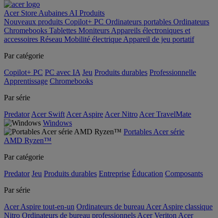
Acer Store
Aubaines
AI
Produits
Nouveaux produits
Copilot+ PC
Ordinateurs portables
Ordinateurs
Chromebooks
Tablettes
Moniteurs
Appareils électroniques et
accessoires
Réseau
Mobilité électrique
Appareil de jeu portatif
Par catégorie
Copilot+ PC
PC avec IA
Jeu
Produits durables
Professionnelle
Apprentissage
Chromebooks
Par série
Predator
Acer Swift
Acer Aspire
Acer Nitro
Acer TravelMate
Windows
Portables Acer série
AMD Ryzen™
Par catégorie
Predator
Jeu
Produits durables
Entreprise
Éducation
Composants
Par série
Acer Aspire tout-en-un
Ordinateurs de bureau Acer Aspire classique
Nitro
Ordinateurs de bureau professionnels Acer Veriton
Acer