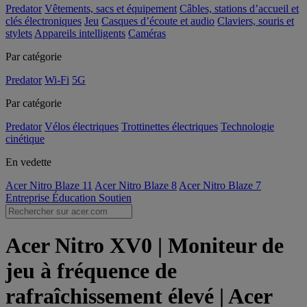
Predator
Vêtements, sacs et équipement
Câbles, stations d’accueil et
clés électroniques
Jeu
Casques d’écoute et audio
Claviers, souris et
stylets
Appareils intelligents
Caméras
Par catégorie
Predator
Wi-Fi
5G
Par catégorie
Predator
Vélos électriques
Trottinettes électriques
Technologie
cinétique
En vedette
Acer Nitro Blaze 11
Acer Nitro Blaze 8
Acer Nitro Blaze 7
Entreprise
Éducation
Soutien
Acer Nitro XV0 | Moniteur de
jeu à fréquence de
rafraîchissement élevé | Acer