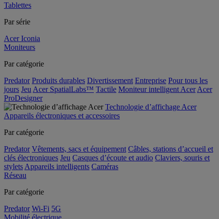
Tablettes
Par série
Acer Iconia
Moniteurs
Par catégorie
Predator
Produits durables
Divertissement
Entreprise
Pour tous les
jours
Jeu
Acer SpatialLabs™
Tactile
Moniteur intelligent Acer
Acer
ProDesigner
Technologie d’affichage Acer
Appareils électroniques et accessoires
Par catégorie
Predator
Vêtements, sacs et équipement
Câbles, stations d’accueil et
clés électroniques
Jeu
Casques d’écoute et audio
Claviers, souris et
stylets
Appareils intelligents
Caméras
Réseau
Par catégorie
Predator
Wi-Fi
5G
Mobilité électrique