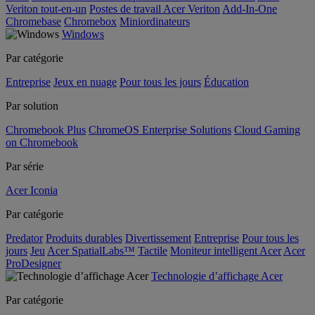
Veriton tout-en-un
Postes de travail Acer Veriton
Add-In-One
Chromebase
Chromebox
Miniordinateurs
Windows
Par catégorie
Entreprise
Jeux en nuage
Pour tous les jours
Éducation
Par solution
Chromebook Plus
ChromeOS Enterprise Solutions
Cloud Gaming
on Chromebook
Par série
Acer Iconia
Par catégorie
Predator
Produits durables
Divertissement
Entreprise
Pour tous les
jours
Jeu
Acer SpatialLabs™
Tactile
Moniteur intelligent Acer
Acer
ProDesigner
Technologie d’affichage Acer
Par catégorie