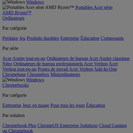
Windows
Portables Acer série
AMD Ryzen™
Ordinateurs
Par catégorie
Predator
Jeu
Produits durables
Entreprise
Éducation
Composants
Par série
Acer Aspire tout-en-un
Ordinateurs de bureau Acer Aspire classique
Nitro
Ordinateurs de bureau professionnels Acer Veriton
Acer
Veriton tout-en-un
Postes de travail Acer Veriton
Add-In-One
Chromebase
Chromebox
Miniordinateurs
Windows
Chromebooks
Par catégorie
Entreprise
Jeux en nuage
Pour tous les jours
Éducation
Par solution
Chromebook Plus
ChromeOS Enterprise Solutions
Cloud Gaming
on Chromebook