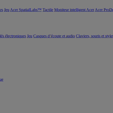
rs
Jeu
Acer SpatialLabs™
Tactile
Moniteur intelligent Acer
Acer ProDe
clés électroniques
Jeu
Casques d’écoute et audio
Claviers, souris et style
ue