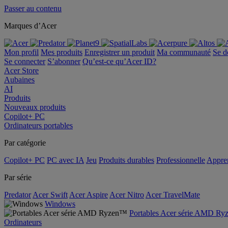
Passer au contenu
Marques d’Acer
Mon profil
Mes produits
Enregistrer un produit
Ma communauté
Se d
Se connecter
S’abonner
Qu’est-ce qu’Acer ID?
Acer Store
Aubaines
AI
Produits
Nouveaux produits
Copilot+ PC
Ordinateurs portables
Par catégorie
Copilot+ PC
PC avec IA
Jeu
Produits durables
Professionnelle
Appren
Par série
Predator
Acer Swift
Acer Aspire
Acer Nitro
Acer TravelMate
Windows
Portables Acer série AMD R
Ordinateurs