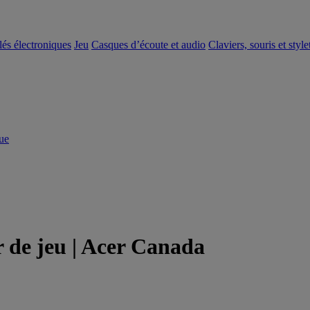
clés électroniques
Jeu
Casques d’écoute et audio
Claviers, souris et style
ue
 de jeu | Acer Canada