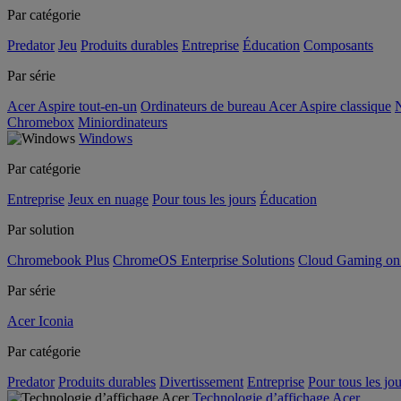
Par catégorie
Predator
Jeu
Produits durables
Entreprise
Éducation
Composants
Par série
Acer Aspire tout-en-un
Ordinateurs de bureau Acer Aspire classique
N
Chromebox
Miniordinateurs
Windows
Par catégorie
Entreprise
Jeux en nuage
Pour tous les jours
Éducation
Par solution
Chromebook Plus
ChromeOS Enterprise Solutions
Cloud Gaming o
Par série
Acer Iconia
Par catégorie
Predator
Produits durables
Divertissement
Entreprise
Pour tous les jou
Technologie d’affichage Acer