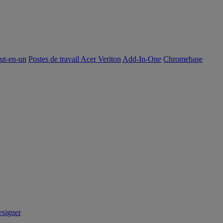
out-en-un
Postes de travail Acer Veriton
Add-In-One
Chromebase
signer