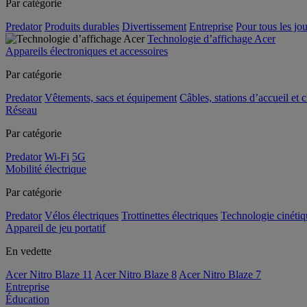
Par catégorie
Predator
Produits durables
Divertissement
Entreprise
Pour tous les jou
Technologie d’affichage Acer
Appareils électroniques et accessoires
Par catégorie
Predator
Vêtements, sacs et équipement
Câbles, stations d’accueil et 
Réseau
Par catégorie
Predator
Wi-Fi
5G
Mobilité électrique
Par catégorie
Predator
Vélos électriques
Trottinettes électriques
Technologie cinétiq
Appareil de jeu portatif
En vedette
Acer Nitro Blaze 11
Acer Nitro Blaze 8
Acer Nitro Blaze 7
Entreprise
Éducation