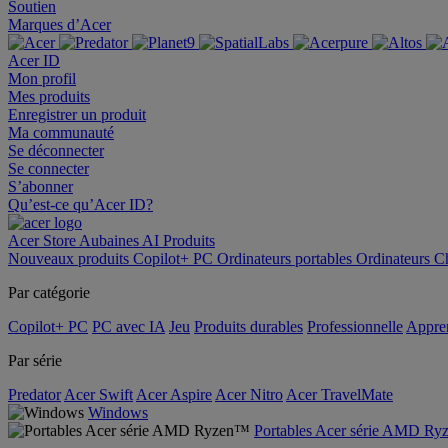
Soutien
Marques d’Acer
Acer ID
Mon profil
Mes produits
Enregistrer un produit
Ma communauté
Se déconnecter
Se connecter
S’abonner
Qu’est-ce qu’Acer ID?
Acer Store
Aubaines
AI
Produits
Nouveaux produits
Copilot+ PC
Ordinateurs portables
Ordinateurs
C
Par catégorie
Copilot+ PC
PC avec IA
Jeu
Produits durables
Professionnelle
Appren
Par série
Predator
Acer Swift
Acer Aspire
Acer Nitro
Acer TravelMate
Windows
Portables Acer série AMD R