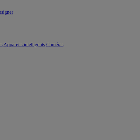
signer
ts
Appareils intelligents
Caméras