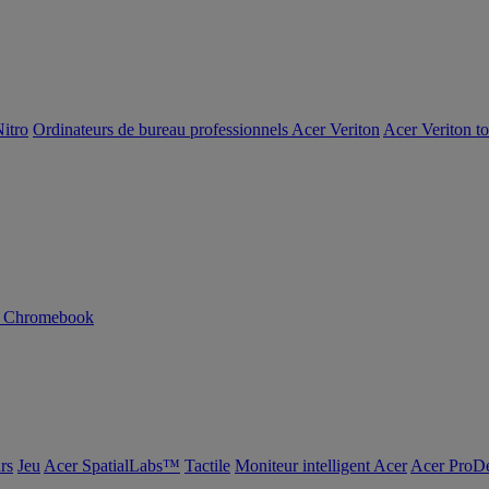
itro
Ordinateurs de bureau professionnels Acer Veriton
Acer Veriton t
n Chromebook
rs
Jeu
Acer SpatialLabs™
Tactile
Moniteur intelligent Acer
Acer ProDe