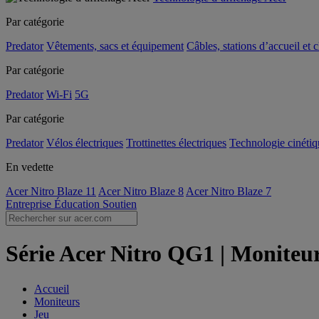
Par catégorie
Predator
Vêtements, sacs et équipement
Câbles, stations d’accueil et 
Par catégorie
Predator
Wi-Fi
5G
Par catégorie
Predator
Vélos électriques
Trottinettes électriques
Technologie cinétiq
En vedette
Acer Nitro Blaze 11
Acer Nitro Blaze 8
Acer Nitro Blaze 7
Entreprise
Éducation
Soutien
Série Acer Nitro QG1 | Moniteur
Accueil
Moniteurs
Jeu