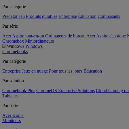
Par catégorie
Predator
Jeu
Produits durables
Entreprise
Éducation
Composants
Par série
Acer Aspire tout-en-un
Ordinateurs de bureau Acer Aspire classique
N
Chromebox
Miniordinateurs
Windows
Chromebooks
Par catégorie
Entreprise
Jeux en nuage
Pour tous les jours
Éducation
Par solution
Chromebook Plus
ChromeOS Enterprise Solutions
Cloud Gaming o
Tablettes
Par série
Acer Iconia
Moniteurs