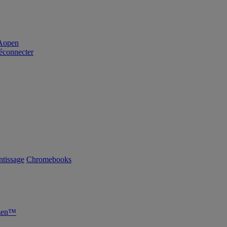
éconnecter
tissage
Chromebooks
yzen™