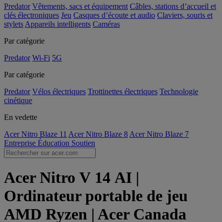
Predator
Vêtements, sacs et équipement
Câbles, stations d’accueil et
clés électroniques
Jeu
Casques d’écoute et audio
Claviers, souris et
stylets
Appareils intelligents
Caméras
Par catégorie
Predator
Wi-Fi
5G
Par catégorie
Predator
Vélos électriques
Trottinettes électriques
Technologie
cinétique
En vedette
Acer Nitro Blaze 11
Acer Nitro Blaze 8
Acer Nitro Blaze 7
Entreprise
Éducation
Soutien
Acer Nitro V 14 AI |
Ordinateur portable de jeu
AMD Ryzen | Acer Canada