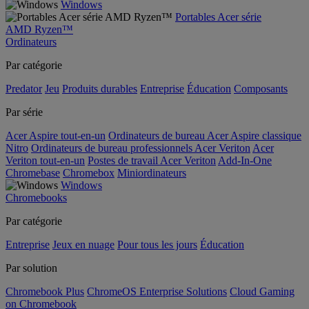
Windows
Portables Acer série
AMD Ryzen™
Ordinateurs
Par catégorie
Predator
Jeu
Produits durables
Entreprise
Éducation
Composants
Par série
Acer Aspire tout-en-un
Ordinateurs de bureau Acer Aspire classique
Nitro
Ordinateurs de bureau professionnels Acer Veriton
Acer
Veriton tout-en-un
Postes de travail Acer Veriton
Add-In-One
Chromebase
Chromebox
Miniordinateurs
Windows
Chromebooks
Par catégorie
Entreprise
Jeux en nuage
Pour tous les jours
Éducation
Par solution
Chromebook Plus
ChromeOS Enterprise Solutions
Cloud Gaming
on Chromebook