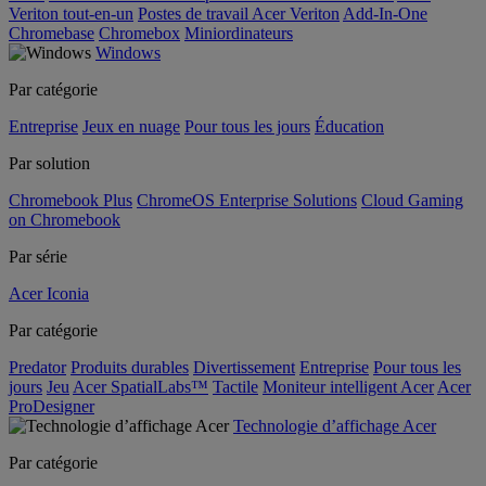
Veriton tout-en-un
Postes de travail Acer Veriton
Add-In-One
Chromebase
Chromebox
Miniordinateurs
Windows
Par catégorie
Entreprise
Jeux en nuage
Pour tous les jours
Éducation
Par solution
Chromebook Plus
ChromeOS Enterprise Solutions
Cloud Gaming
on Chromebook
Par série
Acer Iconia
Par catégorie
Predator
Produits durables
Divertissement
Entreprise
Pour tous les
jours
Jeu
Acer SpatialLabs™
Tactile
Moniteur intelligent Acer
Acer
ProDesigner
Technologie d’affichage Acer
Par catégorie