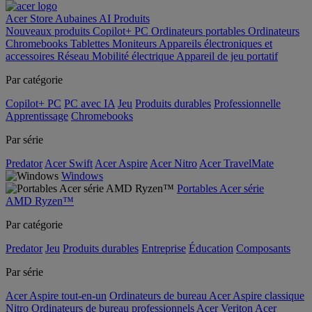
Acer Store
Aubaines
AI
Produits
Nouveaux produits
Copilot+ PC
Ordinateurs portables
Ordinateurs
Chromebooks
Tablettes
Moniteurs
Appareils électroniques et
accessoires
Réseau
Mobilité électrique
Appareil de jeu portatif
Par catégorie
Copilot+ PC
PC avec IA
Jeu
Produits durables
Professionnelle
Apprentissage
Chromebooks
Par série
Predator
Acer Swift
Acer Aspire
Acer Nitro
Acer TravelMate
Windows
Portables Acer série
AMD Ryzen™
Par catégorie
Predator
Jeu
Produits durables
Entreprise
Éducation
Composants
Par série
Acer Aspire tout-en-un
Ordinateurs de bureau Acer Aspire classique
Nitro
Ordinateurs de bureau professionnels Acer Veriton
Acer