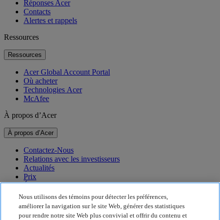
Réponses Acer
Contacts
Alertes et rappels
Ressources
Ressources
Acer Global Account Portal
Où acheter
Technologies Acer
McAfee
À propos d’Acer
À propos d’Acer
Contactez-Nous
Relations avec les investisseurs
Actualités
Prix
Événements
Nous utilisons des témoins pour détecter les préférences,
Durabilité
améliorer la navigation sur le site Web, générer des statistiques
pour rendre notre site Web plus convivial et offrir du contenu et
Durabilité