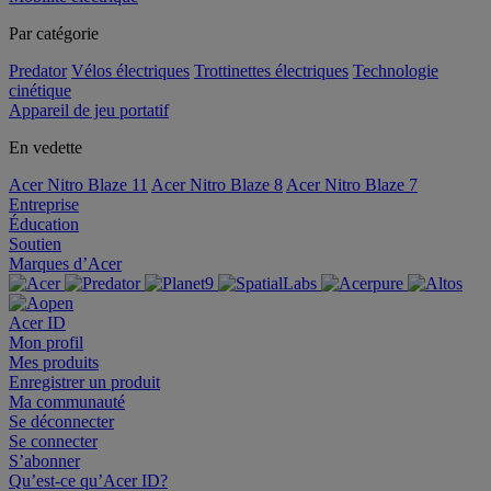
Par catégorie
Predator
Vélos électriques
Trottinettes électriques
Technologie
cinétique
Appareil de jeu portatif
En vedette
Acer Nitro Blaze 11
Acer Nitro Blaze 8
Acer Nitro Blaze 7
Entreprise
Éducation
Soutien
Marques d’Acer
Acer ID
Mon profil
Mes produits
Enregistrer un produit
Ma communauté
Se déconnecter
Se connecter
S’abonner
Qu’est-ce qu’Acer ID?