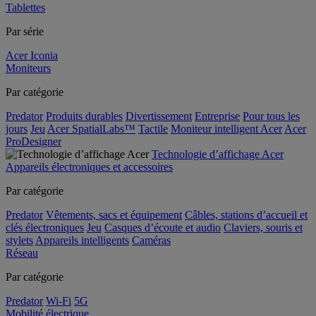
Tablettes
Par série
Acer Iconia
Moniteurs
Par catégorie
Predator
Produits durables
Divertissement
Entreprise
Pour tous les
jours
Jeu
Acer SpatialLabs™
Tactile
Moniteur intelligent Acer
Acer
ProDesigner
Technologie d’affichage Acer
Appareils électroniques et accessoires
Par catégorie
Predator
Vêtements, sacs et équipement
Câbles, stations d’accueil et
clés électroniques
Jeu
Casques d’écoute et audio
Claviers, souris et
stylets
Appareils intelligents
Caméras
Réseau
Par catégorie
Predator
Wi-Fi
5G
Mobilité électrique