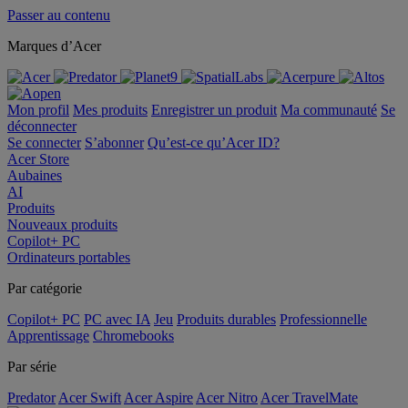
Passer au contenu
Marques d’Acer
Mon profil
Mes produits
Enregistrer un produit
Ma communauté
Se
déconnecter
Se connecter
S’abonner
Qu’est-ce qu’Acer ID?
Acer Store
Aubaines
AI
Produits
Nouveaux produits
Copilot+ PC
Ordinateurs portables
Par catégorie
Copilot+ PC
PC avec IA
Jeu
Produits durables
Professionnelle
Apprentissage
Chromebooks
Par série
Predator
Acer Swift
Acer Aspire
Acer Nitro
Acer TravelMate