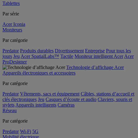
Tablettes
Par série
Acer Iconia
Moniteurs
Par catégorie
Predator
Produits durables
Divertissement
Entreprise
Pour tous les
jours
Jeu
Acer SpatialLabs™
Tactile
Moniteur intelligent Acer
Acer
ProDesigner
Technologie d’affichage Acer
Appareils électroniques et accessoires
Par catégorie
Predator
Vêtements, sacs et équipement
Câbles, stations d’accueil et
clés électroniques
Jeu
Casques d’écoute et audio
Claviers, souris et
stylets
Appareils intelligents
Caméras
Réseau
Par catégorie
Predator
Wi-Fi
5G
Mobilité électrique