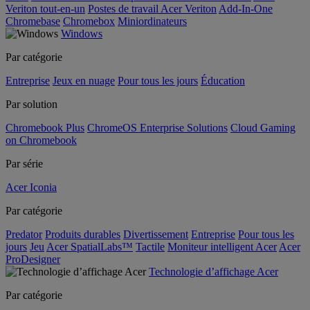
Veriton tout-en-un
Postes de travail Acer Veriton
Add-In-One
Chromebase
Chromebox
Miniordinateurs
Windows
Par catégorie
Entreprise
Jeux en nuage
Pour tous les jours
Éducation
Par solution
Chromebook Plus
ChromeOS Enterprise Solutions
Cloud Gaming
on Chromebook
Par série
Acer Iconia
Par catégorie
Predator
Produits durables
Divertissement
Entreprise
Pour tous les
jours
Jeu
Acer SpatialLabs™
Tactile
Moniteur intelligent Acer
Acer
ProDesigner
Technologie d’affichage Acer
Par catégorie