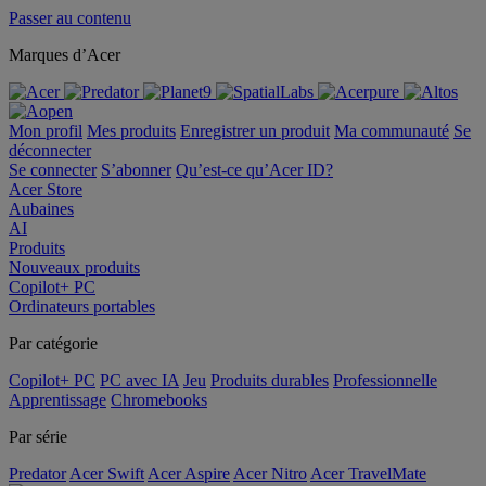
Passer au contenu
Marques d’Acer
Mon profil
Mes produits
Enregistrer un produit
Ma communauté
Se
déconnecter
Se connecter
S’abonner
Qu’est-ce qu’Acer ID?
Acer Store
Aubaines
AI
Produits
Nouveaux produits
Copilot+ PC
Ordinateurs portables
Par catégorie
Copilot+ PC
PC avec IA
Jeu
Produits durables
Professionnelle
Apprentissage
Chromebooks
Par série
Predator
Acer Swift
Acer Aspire
Acer Nitro
Acer TravelMate