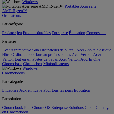
Windows
Portables Acer série
AMD Ryzen™
Ordinateurs
Par catégorie
Predator
Jeu
Produits durables
Entreprise
Éducation
Composants
Par série
Acer Aspire tout-en-un
Ordinateurs de bureau Acer Aspire classique
Nitro
Ordinateurs de bureau professionnels Acer Veriton
Acer
Veriton tout-en-un
Postes de travail Acer Veriton
Add-In-One
Chromebase
Chromebox
Miniordinateurs
Windows
Chromebooks
Par catégorie
Entreprise
Jeux en nuage
Pour tous les jours
Éducation
Par solution
Chromebook Plus
ChromeOS Enterprise Solutions
Cloud Gaming
on Chromebook