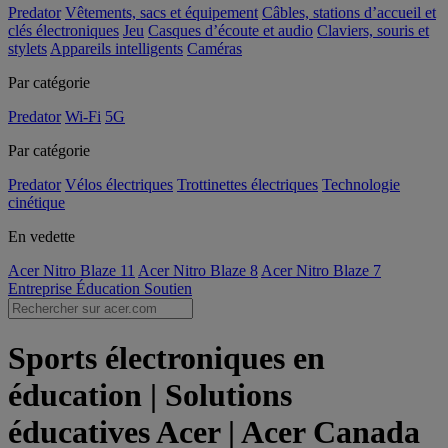
Predator
Vêtements, sacs et équipement
Câbles, stations d’accueil et
clés électroniques
Jeu
Casques d’écoute et audio
Claviers, souris et
stylets
Appareils intelligents
Caméras
Par catégorie
Predator
Wi-Fi
5G
Par catégorie
Predator
Vélos électriques
Trottinettes électriques
Technologie
cinétique
En vedette
Acer Nitro Blaze 11
Acer Nitro Blaze 8
Acer Nitro Blaze 7
Entreprise
Éducation
Soutien
Sports électroniques en
éducation | Solutions
éducatives Acer | Acer Canada