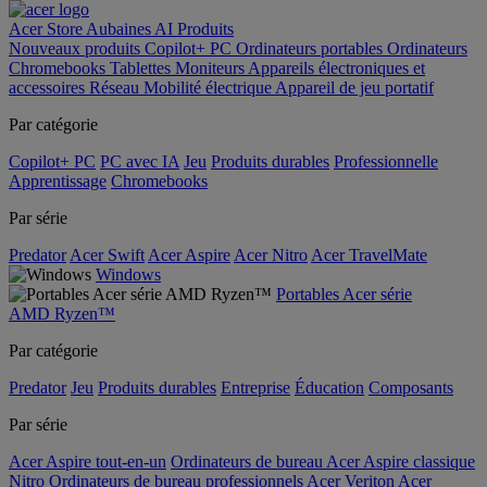
Acer Store
Aubaines
AI
Produits
Nouveaux produits
Copilot+ PC
Ordinateurs portables
Ordinateurs
Chromebooks
Tablettes
Moniteurs
Appareils électroniques et
accessoires
Réseau
Mobilité électrique
Appareil de jeu portatif
Par catégorie
Copilot+ PC
PC avec IA
Jeu
Produits durables
Professionnelle
Apprentissage
Chromebooks
Par série
Predator
Acer Swift
Acer Aspire
Acer Nitro
Acer TravelMate
Windows
Portables Acer série
AMD Ryzen™
Par catégorie
Predator
Jeu
Produits durables
Entreprise
Éducation
Composants
Par série
Acer Aspire tout-en-un
Ordinateurs de bureau Acer Aspire classique
Nitro
Ordinateurs de bureau professionnels Acer Veriton
Acer