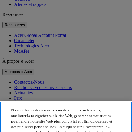
Alertes et rappels
Ressources
Ressources
Acer Global Account Portal
Où acheter
Technologies Acer
McAfee
À propos d’Acer
À propos d’Acer
Contactez-Nous
Relations avec les investisseurs
Actualités
Prix
Événements
Nous utilisons des témoins pour détecter les préférences,
Durabilité
améliorer la navigation sur le site Web, générer des statistiques
pour rendre notre site Web plus convivial et offrir du contenu et
Durabilité
des publicités personnalisés. En cliquant sur « Accepter tout »,