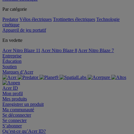
Par catégorie
Predator
Vélos électriques
Trottinettes électriques
Technologie
cinétique
Appareil de jeu portatif
En vedette
Acer Nitro Blaze 11
Acer Nitro Blaze 8
Acer Nitro Blaze 7
Entreprise
Éducation
Soutien
Marques d’Acer
Acer ID
Mon profil
Mes produits
Enregistrer un produit
Ma communauté
Se déconnecter
Se connecter
S’abonner
Qu’est-ce qu’Acer ID?