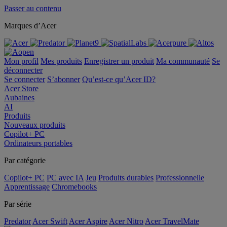
Passer au contenu
Marques d’Acer
Mon profil
Mes produits
Enregistrer un produit
Ma communauté
Se
déconnecter
Se connecter
S’abonner
Qu’est-ce qu’Acer ID?
Acer Store
Aubaines
AI
Produits
Nouveaux produits
Copilot+ PC
Ordinateurs portables
Par catégorie
Copilot+ PC
PC avec IA
Jeu
Produits durables
Professionnelle
Apprentissage
Chromebooks
Par série
Predator
Acer Swift
Acer Aspire
Acer Nitro
Acer TravelMate