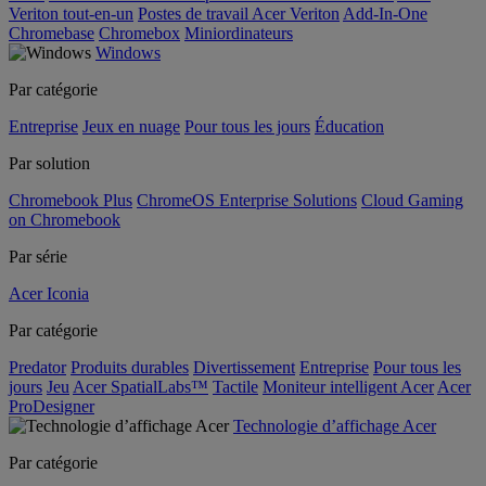
Veriton tout-en-un
Postes de travail Acer Veriton
Add-In-One
Chromebase
Chromebox
Miniordinateurs
Windows
Par catégorie
Entreprise
Jeux en nuage
Pour tous les jours
Éducation
Par solution
Chromebook Plus
ChromeOS Enterprise Solutions
Cloud Gaming
on Chromebook
Par série
Acer Iconia
Par catégorie
Predator
Produits durables
Divertissement
Entreprise
Pour tous les
jours
Jeu
Acer SpatialLabs™
Tactile
Moniteur intelligent Acer
Acer
ProDesigner
Technologie d’affichage Acer
Par catégorie