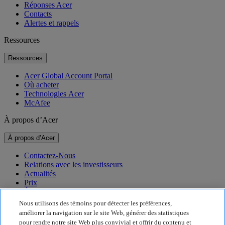
Réponses Acer
Contacts
Alertes et rappels
Ressources
Ressources
Acer Global Account Portal
Où acheter
Technologies Acer
McAfee
À propos d’Acer
À propos d’Acer
Contactez-Nous
Relations avec les investisseurs
Actualités
Prix
Événements
Nous utilisons des témoins pour détecter les préférences,
Durabilité
améliorer la navigation sur le site Web, générer des statistiques
pour rendre notre site Web plus convivial et offrir du contenu et