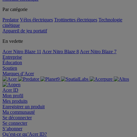
Par catégorie
Predator
Vélos électriques
Trottinettes électriques
Technologie
cinétique
Appareil de jeu portatif
En vedette
Acer Nitro Blaze 11
Acer Nitro Blaze 8
Acer Nitro Blaze 7
Entreprise
Éducation
Soutien
Marques d’Acer
Acer ID
Mon profil
Mes produits
Enregistrer un produit
Ma communauté
Se déconnecter
Se connecter
S’abonner
Qu’est-ce qu’Acer ID?