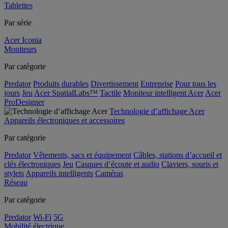
Tablettes
Par série
Acer Iconia
Moniteurs
Par catégorie
Predator
Produits durables
Divertissement
Entreprise
Pour tous les
jours
Jeu
Acer SpatialLabs™
Tactile
Moniteur intelligent Acer
Acer
ProDesigner
Technologie d’affichage Acer
Appareils électroniques et accessoires
Par catégorie
Predator
Vêtements, sacs et équipement
Câbles, stations d’accueil et
clés électroniques
Jeu
Casques d’écoute et audio
Claviers, souris et
stylets
Appareils intelligents
Caméras
Réseau
Par catégorie
Predator
Wi-Fi
5G
Mobilité électrique