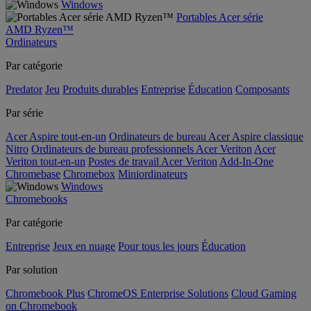
Windows
Portables Acer série
AMD Ryzen™
Ordinateurs
Par catégorie
Predator
Jeu
Produits durables
Entreprise
Éducation
Composants
Par série
Acer Aspire tout-en-un
Ordinateurs de bureau Acer Aspire classique
Nitro
Ordinateurs de bureau professionnels Acer Veriton
Acer
Veriton tout-en-un
Postes de travail Acer Veriton
Add-In-One
Chromebase
Chromebox
Miniordinateurs
Windows
Chromebooks
Par catégorie
Entreprise
Jeux en nuage
Pour tous les jours
Éducation
Par solution
Chromebook Plus
ChromeOS Enterprise Solutions
Cloud Gaming
on Chromebook