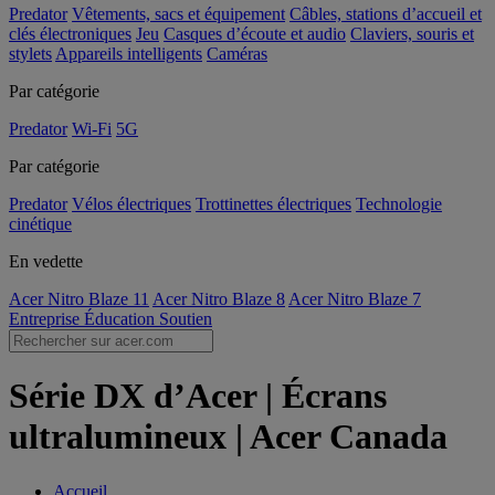
Predator
Vêtements, sacs et équipement
Câbles, stations d’accueil et
clés électroniques
Jeu
Casques d’écoute et audio
Claviers, souris et
stylets
Appareils intelligents
Caméras
Par catégorie
Predator
Wi-Fi
5G
Par catégorie
Predator
Vélos électriques
Trottinettes électriques
Technologie
cinétique
En vedette
Acer Nitro Blaze 11
Acer Nitro Blaze 8
Acer Nitro Blaze 7
Entreprise
Éducation
Soutien
Série DX d’Acer | Écrans
ultralumineux | Acer Canada
Accueil