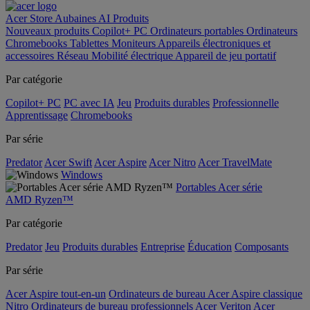
Acer Store
Aubaines
AI
Produits
Nouveaux produits
Copilot+ PC
Ordinateurs portables
Ordinateurs
Chromebooks
Tablettes
Moniteurs
Appareils électroniques et
accessoires
Réseau
Mobilité électrique
Appareil de jeu portatif
Par catégorie
Copilot+ PC
PC avec IA
Jeu
Produits durables
Professionnelle
Apprentissage
Chromebooks
Par série
Predator
Acer Swift
Acer Aspire
Acer Nitro
Acer TravelMate
Windows
Portables Acer série
AMD Ryzen™
Par catégorie
Predator
Jeu
Produits durables
Entreprise
Éducation
Composants
Par série
Acer Aspire tout-en-un
Ordinateurs de bureau Acer Aspire classique
Nitro
Ordinateurs de bureau professionnels Acer Veriton
Acer