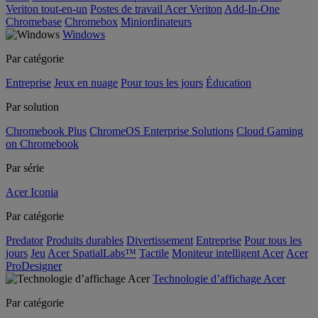
Veriton tout-en-un
Postes de travail Acer Veriton
Add-In-One
Chromebase
Chromebox
Miniordinateurs
Windows
Par catégorie
Entreprise
Jeux en nuage
Pour tous les jours
Éducation
Par solution
Chromebook Plus
ChromeOS Enterprise Solutions
Cloud Gaming
on Chromebook
Par série
Acer Iconia
Par catégorie
Predator
Produits durables
Divertissement
Entreprise
Pour tous les
jours
Jeu
Acer SpatialLabs™
Tactile
Moniteur intelligent Acer
Acer
ProDesigner
Technologie d’affichage Acer
Par catégorie