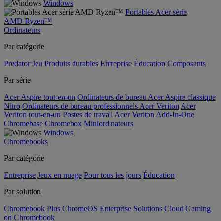
Windows
Portables Acer série
AMD Ryzen™
Ordinateurs
Par catégorie
Predator
Jeu
Produits durables
Entreprise
Éducation
Composants
Par série
Acer Aspire tout-en-un
Ordinateurs de bureau Acer Aspire classique
Nitro
Ordinateurs de bureau professionnels Acer Veriton
Acer
Veriton tout-en-un
Postes de travail Acer Veriton
Add-In-One
Chromebase
Chromebox
Miniordinateurs
Windows
Chromebooks
Par catégorie
Entreprise
Jeux en nuage
Pour tous les jours
Éducation
Par solution
Chromebook Plus
ChromeOS Enterprise Solutions
Cloud Gaming
on Chromebook