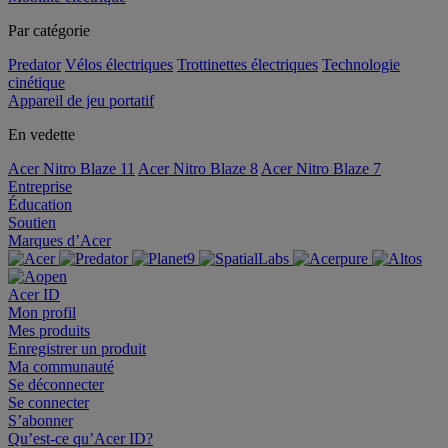
Par catégorie
Predator
Vélos électriques
Trottinettes électriques
Technologie
cinétique
Appareil de jeu portatif
En vedette
Acer Nitro Blaze 11
Acer Nitro Blaze 8
Acer Nitro Blaze 7
Entreprise
Éducation
Soutien
Marques d’Acer
Acer ID
Mon profil
Mes produits
Enregistrer un produit
Ma communauté
Se déconnecter
Se connecter
S’abonner
Qu’est-ce qu’Acer ID?