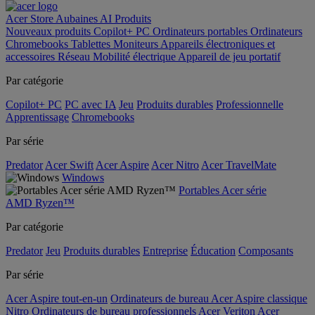
Acer Store
Aubaines
AI
Produits
Nouveaux produits
Copilot+ PC
Ordinateurs portables
Ordinateurs
Chromebooks
Tablettes
Moniteurs
Appareils électroniques et
accessoires
Réseau
Mobilité électrique
Appareil de jeu portatif
Par catégorie
Copilot+ PC
PC avec IA
Jeu
Produits durables
Professionnelle
Apprentissage
Chromebooks
Par série
Predator
Acer Swift
Acer Aspire
Acer Nitro
Acer TravelMate
Windows
Portables Acer série
AMD Ryzen™
Par catégorie
Predator
Jeu
Produits durables
Entreprise
Éducation
Composants
Par série
Acer Aspire tout-en-un
Ordinateurs de bureau Acer Aspire classique
Nitro
Ordinateurs de bureau professionnels Acer Veriton
Acer