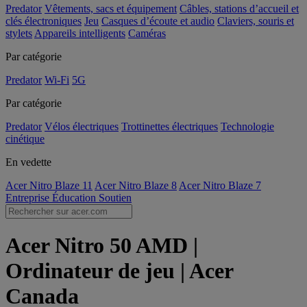
Predator
Vêtements, sacs et équipement
Câbles, stations d’accueil et
clés électroniques
Jeu
Casques d’écoute et audio
Claviers, souris et
stylets
Appareils intelligents
Caméras
Par catégorie
Predator
Wi-Fi
5G
Par catégorie
Predator
Vélos électriques
Trottinettes électriques
Technologie
cinétique
En vedette
Acer Nitro Blaze 11
Acer Nitro Blaze 8
Acer Nitro Blaze 7
Entreprise
Éducation
Soutien
Acer Nitro 50 AMD |
Ordinateur de jeu | Acer
Canada