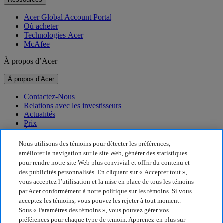
Acer Global Account Portal
Où acheter
Technologies Acer
McAfee
À propos d’Acer
À propos d’Acer
Contactez-Nous
Relations avec les investisseurs
Actualités
Prix
Événements
Nous utilisons des témoins pour détecter les préférences,
Durabilité
améliorer la navigation sur le site Web, générer des statistiques
pour rendre notre site Web plus convivial et offrir du contenu et
Durabilité
des publicités personnalisés. En cliquant sur « Accepter tout »,
vous acceptez l’utilisation et la mise en place de tous les témoins
Responsabilité sociale de l’entreprise
par Acer conformément à notre politique sur les témoins. Si vous
Empreinte carbone des produits
acceptez les témoins, vous pouvez les rejeter à tout moment.
Project Humanity
Sous « Paramètres des témoins », vous pouvez gérer vos
Earthion
préférences pour chaque type de témoin. Apprenez-en plus sur