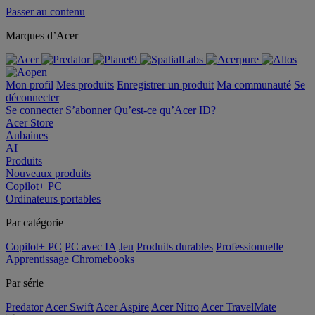
Passer au contenu
Marques d’Acer
Mon profil
Mes produits
Enregistrer un produit
Ma communauté
Se
déconnecter
Se connecter
S’abonner
Qu’est-ce qu’Acer ID?
Acer Store
Aubaines
AI
Produits
Nouveaux produits
Copilot+ PC
Ordinateurs portables
Par catégorie
Copilot+ PC
PC avec IA
Jeu
Produits durables
Professionnelle
Apprentissage
Chromebooks
Par série
Predator
Acer Swift
Acer Aspire
Acer Nitro
Acer TravelMate