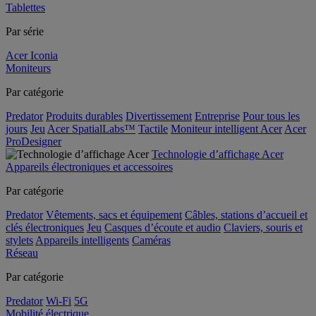
Tablettes
Par série
Acer Iconia
Moniteurs
Par catégorie
Predator
Produits durables
Divertissement
Entreprise
Pour tous les
jours
Jeu
Acer SpatialLabs™
Tactile
Moniteur intelligent Acer
Acer
ProDesigner
Technologie d’affichage Acer
Appareils électroniques et accessoires
Par catégorie
Predator
Vêtements, sacs et équipement
Câbles, stations d’accueil et
clés électroniques
Jeu
Casques d’écoute et audio
Claviers, souris et
stylets
Appareils intelligents
Caméras
Réseau
Par catégorie
Predator
Wi-Fi
5G
Mobilité électrique