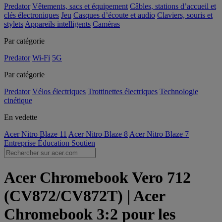
Predator
Vêtements, sacs et équipement
Câbles, stations d’accueil et
clés électroniques
Jeu
Casques d’écoute et audio
Claviers, souris et
stylets
Appareils intelligents
Caméras
Par catégorie
Predator
Wi-Fi
5G
Par catégorie
Predator
Vélos électriques
Trottinettes électriques
Technologie
cinétique
En vedette
Acer Nitro Blaze 11
Acer Nitro Blaze 8
Acer Nitro Blaze 7
Entreprise
Éducation
Soutien
Acer Chromebook Vero 712
(CV872/CV872T) | Acer
Chromebook 3:2 pour les