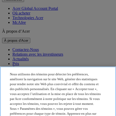
Acer Global Account Portal
Où acheter
Technologies Acer
McAfee
À propos d’Acer
À propos d’Acer
Contactez-Nous
Relations avec les investisseurs
Actualités
Prix
Événements
Nous utilisons des témoins pour détecter les préférences,
Durabilité
améliorer la navigation sur le site Web, générer des statistiques
pour rendre notre site Web plus convivial et offrir du contenu et
Durabilité
des publicités personnalisés. En cliquant sur « Accepter tout »,
vous acceptez l’utilisation et la mise en place de tous les témoins
Responsabilité sociale de l’entreprise
par Acer conformément à notre politique sur les témoins. Si vous
Empreinte carbone des produits
acceptez les témoins, vous pouvez les rejeter à tout moment.
Project Humanity
Sous « Paramètres des témoins », vous pouvez gérer vos
Earthion
préférences pour chaque type de témoin. Apprenez-en plus sur