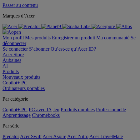
Passer au contenu
Marques d’Acer
Mon profil
Mes produits
Enregistrer un produit
Ma communauté
Se
déconnecter
Se connecter
S’abonner
Qu’est-ce qu’Acer ID?
Acer Store
Aubaines
AI
Produits
Nouveaux produits
Copilot+ PC
Ordinateurs portables
Par catégorie
Copilot+ PC
PC avec IA
Jeu
Produits durables
Professionnelle
Apprentissage
Chromebooks
Par série
Predator
Acer Swift
Acer Aspire
Acer Nitro
Acer TravelMate