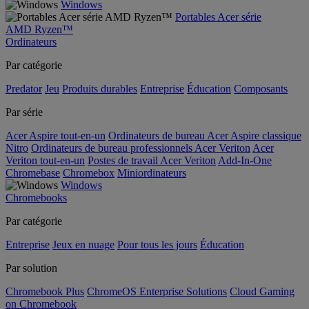
Windows
Portables Acer série
AMD Ryzen™
Ordinateurs
Par catégorie
Predator
Jeu
Produits durables
Entreprise
Éducation
Composants
Par série
Acer Aspire tout-en-un
Ordinateurs de bureau Acer Aspire classique
Nitro
Ordinateurs de bureau professionnels Acer Veriton
Acer
Veriton tout-en-un
Postes de travail Acer Veriton
Add-In-One
Chromebase
Chromebox
Miniordinateurs
Windows
Chromebooks
Par catégorie
Entreprise
Jeux en nuage
Pour tous les jours
Éducation
Par solution
Chromebook Plus
ChromeOS Enterprise Solutions
Cloud Gaming
on Chromebook