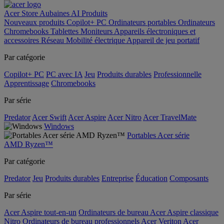
Acer Store
Aubaines
AI
Produits
Nouveaux produits
Copilot+ PC
Ordinateurs portables
Ordinateurs
Chromebooks
Tablettes
Moniteurs
Appareils électroniques et
accessoires
Réseau
Mobilité électrique
Appareil de jeu portatif
Par catégorie
Copilot+ PC
PC avec IA
Jeu
Produits durables
Professionnelle
Apprentissage
Chromebooks
Par série
Predator
Acer Swift
Acer Aspire
Acer Nitro
Acer TravelMate
Windows
Portables Acer série
AMD Ryzen™
Par catégorie
Predator
Jeu
Produits durables
Entreprise
Éducation
Composants
Par série
Acer Aspire tout-en-un
Ordinateurs de bureau Acer Aspire classique
Nitro
Ordinateurs de bureau professionnels Acer Veriton
Acer