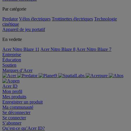
Par catégorie
Predator
Vélos électriques
Trottinettes électriques
Technologie
cinétique
Appareil de jeu portatif
En vedette
Acer Nitro Blaze 11
Acer Nitro Blaze 8
Acer Nitro Blaze 7
Entreprise
Éducation
Soutien
Marques d’Acer
Acer ID
Mon profil
Mes produits
Enregistrer un produit
Ma communauté
Se déconnecter
Se connecter
S’abonner
Qu’est-ce qu’Acer ID?