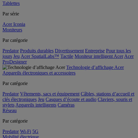
Tablettes
Par série
Acer Iconia
Moniteurs
Par catégorie
Predator
Produits durables
Divertissement
Entreprise
Pour tous les
jours
Jeu
Acer SpatialLabs™
Tactile
Moniteur intelligent Acer
Acer
ProDesigner
Technologie d’affichage Acer
Appareils électroniques et accessoires
Par catégorie
Predator
Vêtements, sacs et équipement
Câbles, stations d’accueil et
clés électroniques
Jeu
Casques d’écoute et audio
Claviers, souris et
stylets
Appareils intelligents
Caméras
Réseau
Par catégorie
Predator
Wi-Fi
5G
Mobilité électrique