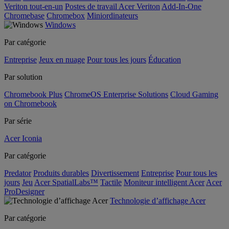
Veriton tout-en-un
Postes de travail Acer Veriton
Add-In-One
Chromebase
Chromebox
Miniordinateurs
Windows
Par catégorie
Entreprise
Jeux en nuage
Pour tous les jours
Éducation
Par solution
Chromebook Plus
ChromeOS Enterprise Solutions
Cloud Gaming
on Chromebook
Par série
Acer Iconia
Par catégorie
Predator
Produits durables
Divertissement
Entreprise
Pour tous les
jours
Jeu
Acer SpatialLabs™
Tactile
Moniteur intelligent Acer
Acer
ProDesigner
Technologie d’affichage Acer
Par catégorie