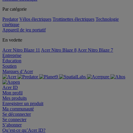
Par catégorie
Predator
Vélos électriques
Trottinettes électriques
Technologie
cinétique
Appareil de jeu portatif
En vedette
Acer Nitro Blaze 11
Acer Nitro Blaze 8
Acer Nitro Blaze 7
Entreprise
Éducation
Soutien
Marques d’Acer
Acer ID
Mon profil
Mes produits
Enregistrer un produit
Ma communauté
Se déconnecter
Se connecter
S’abonner
Qu’est-ce qu’Acer ID?