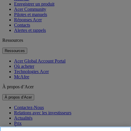
Enregistrer un produit
Acer Community
Pilotes et manuels
Réponses Acer
Contacts
Alertes et rappels
Ressources
Ressources
Acer Global Account Portal
Où acheter
Technologies Acer
McAfee
À propos d’Acer
À propos d’Acer
Contactez-Nous
Relations avec les investisseurs
Actualités
Prix
Événements