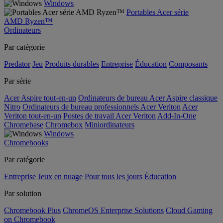
Windows
Portables Acer série
AMD Ryzen™
Ordinateurs
Par catégorie
Predator
Jeu
Produits durables
Entreprise
Éducation
Composants
Par série
Acer Aspire tout-en-un
Ordinateurs de bureau Acer Aspire classique
Nitro
Ordinateurs de bureau professionnels Acer Veriton
Acer
Veriton tout-en-un
Postes de travail Acer Veriton
Add-In-One
Chromebase
Chromebox
Miniordinateurs
Windows
Chromebooks
Par catégorie
Entreprise
Jeux en nuage
Pour tous les jours
Éducation
Par solution
Chromebook Plus
ChromeOS Enterprise Solutions
Cloud Gaming
on Chromebook