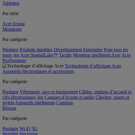
Tablettes
Par série
Acer Iconia
Moniteurs
Par catégorie
Predator
Produits durables
Divertissement
Entreprise
Pour tous les
jours
Jeu
Acer SpatialLabs™
Tactile
Moniteur intelligent Acer
Acer
ProDesigner
Technologie d’affichage Acer
Appareils électroniques et accessoires
Par catégorie
Predator
Vêtements, sacs et équipement
Câbles, stations d’accueil et
clés électroniques
Jeu
Casques d’écoute et audio
Claviers, souris et
stylets
Appareils intelligents
Caméras
Réseau
Par catégorie
Predator
Wi-Fi
5G
Mobilité électrique