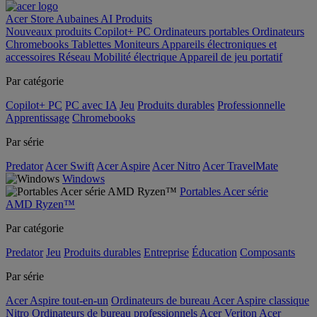
Acer Store
Aubaines
AI
Produits
Nouveaux produits
Copilot+ PC
Ordinateurs portables
Ordinateurs
Chromebooks
Tablettes
Moniteurs
Appareils électroniques et
accessoires
Réseau
Mobilité électrique
Appareil de jeu portatif
Par catégorie
Copilot+ PC
PC avec IA
Jeu
Produits durables
Professionnelle
Apprentissage
Chromebooks
Par série
Predator
Acer Swift
Acer Aspire
Acer Nitro
Acer TravelMate
Windows
Portables Acer série
AMD Ryzen™
Par catégorie
Predator
Jeu
Produits durables
Entreprise
Éducation
Composants
Par série
Acer Aspire tout-en-un
Ordinateurs de bureau Acer Aspire classique
Nitro
Ordinateurs de bureau professionnels Acer Veriton
Acer