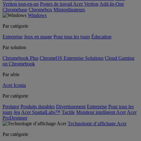
Veriton tout-en-un
Postes de travail Acer Veriton
Add-In-One
Chromebase
Chromebox
Miniordinateurs
Windows
Par catégorie
Entreprise
Jeux en nuage
Pour tous les jours
Éducation
Par solution
Chromebook Plus
ChromeOS Enterprise Solutions
Cloud Gaming
on Chromebook
Par série
Acer Iconia
Par catégorie
Predator
Produits durables
Divertissement
Entreprise
Pour tous les
jours
Jeu
Acer SpatialLabs™
Tactile
Moniteur intelligent Acer
Acer
ProDesigner
Technologie d’affichage Acer
Par catégorie