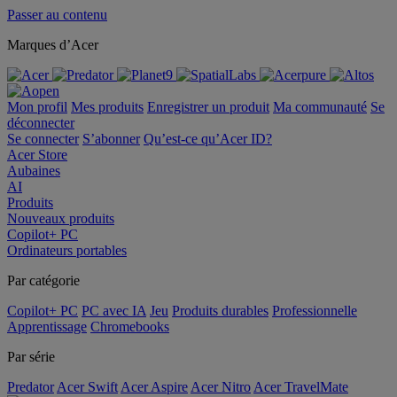
Passer au contenu
Marques d’Acer
Mon profil
Mes produits
Enregistrer un produit
Ma communauté
Se
déconnecter
Se connecter
S’abonner
Qu’est-ce qu’Acer ID?
Acer Store
Aubaines
AI
Produits
Nouveaux produits
Copilot+ PC
Ordinateurs portables
Par catégorie
Copilot+ PC
PC avec IA
Jeu
Produits durables
Professionnelle
Apprentissage
Chromebooks
Par série
Predator
Acer Swift
Acer Aspire
Acer Nitro
Acer TravelMate