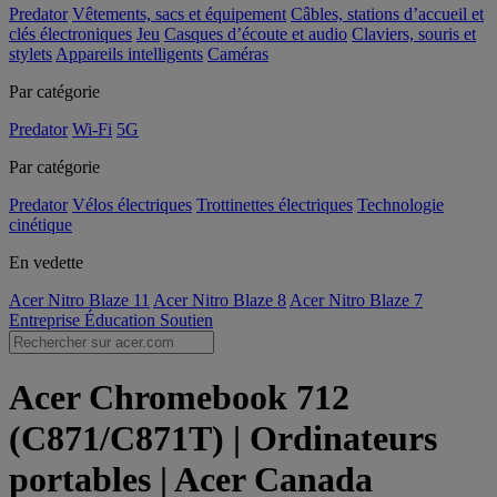
Predator
Vêtements, sacs et équipement
Câbles, stations d’accueil et
clés électroniques
Jeu
Casques d’écoute et audio
Claviers, souris et
stylets
Appareils intelligents
Caméras
Par catégorie
Predator
Wi-Fi
5G
Par catégorie
Predator
Vélos électriques
Trottinettes électriques
Technologie
cinétique
En vedette
Acer Nitro Blaze 11
Acer Nitro Blaze 8
Acer Nitro Blaze 7
Entreprise
Éducation
Soutien
Acer Chromebook 712
(C871/C871T) | Ordinateurs
portables | Acer Canada