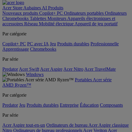
Acer Store
Aubaines
AI
Produits
Nouveaux produits
Copilot+ PC
Ordinateurs portables
Ordinateurs
Chromebooks
Tablettes
Moniteurs
Appareils électroniques et
accessoires
Réseau
Mobilité électrique
Appareil de jeu portatif
Par catégorie
Copilot+ PC
PC avec IA
Jeu
Produits durables
Professionnelle
Apprentissage
Chromebooks
Par série
Predator
Acer Swift
Acer Aspire
Acer Nitro
Acer TravelMate
Windows
Portables Acer série
AMD Ryzen™
Par catégorie
Predator
Jeu
Produits durables
Entreprise
Éducation
Composants
Par série
Acer Aspire tout-en-un
Ordinateurs de bureau Acer Aspire classique
Nitro
Ordinateurs de bureau professionnels Acer Veriton
Acer