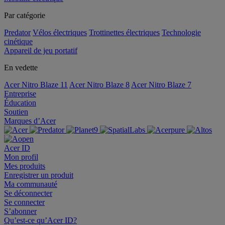
Par catégorie
Predator
Vélos électriques
Trottinettes électriques
Technologie
cinétique
Appareil de jeu portatif
En vedette
Acer Nitro Blaze 11
Acer Nitro Blaze 8
Acer Nitro Blaze 7
Entreprise
Éducation
Soutien
Marques d’Acer
Acer ID
Mon profil
Mes produits
Enregistrer un produit
Ma communauté
Se déconnecter
Se connecter
S’abonner
Qu’est-ce qu’Acer ID?