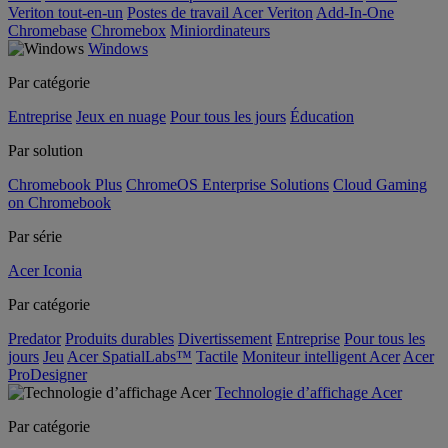
Veriton tout-en-un
Postes de travail Acer Veriton
Add-In-One
Chromebase
Chromebox
Miniordinateurs
Windows
Par catégorie
Entreprise
Jeux en nuage
Pour tous les jours
Éducation
Par solution
Chromebook Plus
ChromeOS Enterprise Solutions
Cloud Gaming
on Chromebook
Par série
Acer Iconia
Par catégorie
Predator
Produits durables
Divertissement
Entreprise
Pour tous les
jours
Jeu
Acer SpatialLabs™
Tactile
Moniteur intelligent Acer
Acer
ProDesigner
Technologie d’affichage Acer
Par catégorie