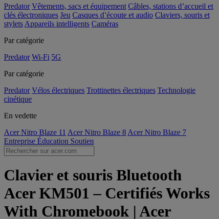
Predator
Vêtements, sacs et équipement
Câbles, stations d’accueil et
clés électroniques
Jeu
Casques d’écoute et audio
Claviers, souris et
stylets
Appareils intelligents
Caméras
Par catégorie
Predator
Wi-Fi
5G
Par catégorie
Predator
Vélos électriques
Trottinettes électriques
Technologie
cinétique
En vedette
Acer Nitro Blaze 11
Acer Nitro Blaze 8
Acer Nitro Blaze 7
Entreprise
Éducation
Soutien
Clavier et souris Bluetooth
Acer KM501 – Certifiés Works
With Chromebook | Acer