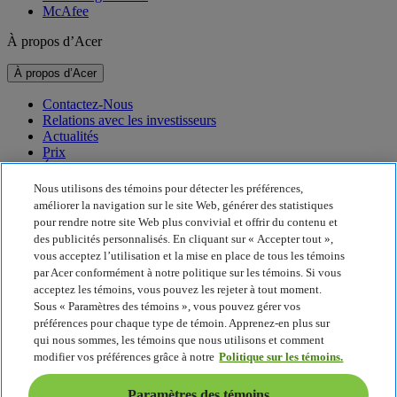
McAfee
À propos d’Acer
À propos d’Acer
Contactez-Nous
Relations avec les investisseurs
Actualités
Prix
Événements
Nous utilisons des témoins pour détecter les préférences,
Durabilité
améliorer la navigation sur le site Web, générer des statistiques
pour rendre notre site Web plus convivial et offrir du contenu et
Durabilité
des publicités personnalisés. En cliquant sur « Accepter tout »,
vous acceptez l’utilisation et la mise en place de tous les témoins
Responsabilité sociale de l’entreprise
par Acer conformément à notre politique sur les témoins. Si vous
Empreinte carbone des produits
acceptez les témoins, vous pouvez les rejeter à tout moment.
Project Humanity
Sous « Paramètres des témoins », vous pouvez gérer vos
Earthion
préférences pour chaque type de témoin. Apprenez-en plus sur
Politique de confidentialité
qui nous sommes, les témoins que nous utilisons et comment
Politique sur les témoins
modifier vos préférences grâce à notre
Politique sur les témoins.
Avis juridique
Information juridique supplémentaire
Paramètres des témoins