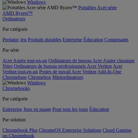
Windows
Portables Acer série
AMD Ryzen™
Ordinateurs
Par catégorie
Predator
Jeu
Produits durables
Entreprise
Éducation
Composants
Par série
Acer Aspire tout-en-un
Ordinateurs de bureau Acer Aspire classique
Nitro
Ordinateurs de bureau professionnels Acer Veriton
Acer
Veriton tout-en-un
Postes de travail Acer Veriton
Add-In-One
Chromebase
Chromebox
Miniordinateurs
Windows
Chromebooks
Par catégorie
Entreprise
Jeux en nuage
Pour tous les jours
Éducation
Par solution
Chromebook Plus
ChromeOS Enterprise Solutions
Cloud Gaming
on Chromebook