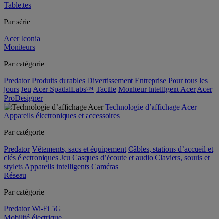
Tablettes
Par série
Acer Iconia
Moniteurs
Par catégorie
Predator
Produits durables
Divertissement
Entreprise
Pour tous les
jours
Jeu
Acer SpatialLabs™
Tactile
Moniteur intelligent Acer
Acer
ProDesigner
Technologie d’affichage Acer
Appareils électroniques et accessoires
Par catégorie
Predator
Vêtements, sacs et équipement
Câbles, stations d’accueil et
clés électroniques
Jeu
Casques d’écoute et audio
Claviers, souris et
stylets
Appareils intelligents
Caméras
Réseau
Par catégorie
Predator
Wi-Fi
5G
Mobilité électrique