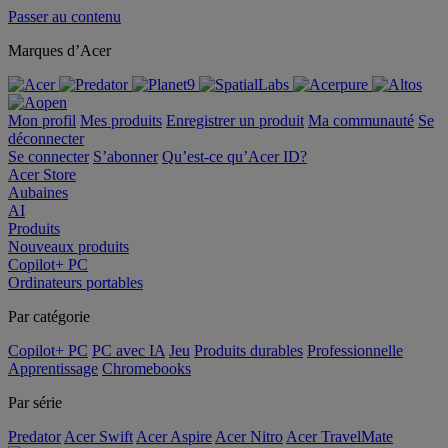
Passer au contenu
Marques d’Acer
Mon profil
Mes produits
Enregistrer un produit
Ma communauté
Se
déconnecter
Se connecter
S’abonner
Qu’est-ce qu’Acer ID?
Acer Store
Aubaines
AI
Produits
Nouveaux produits
Copilot+ PC
Ordinateurs portables
Par catégorie
Copilot+ PC
PC avec IA
Jeu
Produits durables
Professionnelle
Apprentissage
Chromebooks
Par série
Predator
Acer Swift
Acer Aspire
Acer Nitro
Acer TravelMate