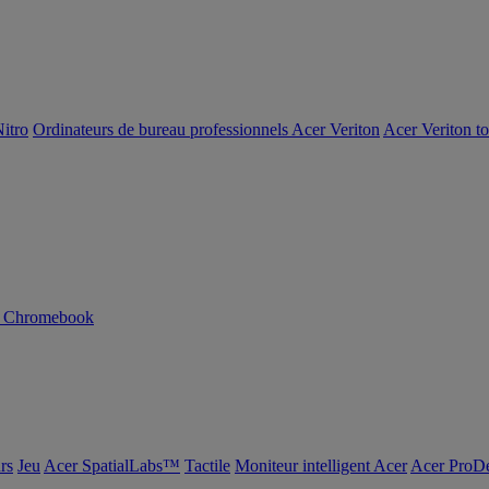
itro
Ordinateurs de bureau professionnels Acer Veriton
Acer Veriton t
n Chromebook
rs
Jeu
Acer SpatialLabs™
Tactile
Moniteur intelligent Acer
Acer ProDe