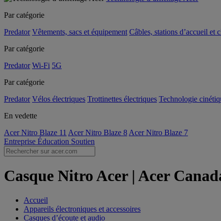
Par catégorie
Predator
Vêtements, sacs et équipement
Câbles, stations d’accueil et 
Par catégorie
Predator
Wi-Fi
5G
Par catégorie
Predator
Vélos électriques
Trottinettes électriques
Technologie cinétiq
En vedette
Acer Nitro Blaze 11
Acer Nitro Blaze 8
Acer Nitro Blaze 7
Entreprise
Éducation
Soutien
Casque Nitro Acer | Acer Canad
Accueil
Appareils électroniques et accessoires
Casques d’écoute et audio