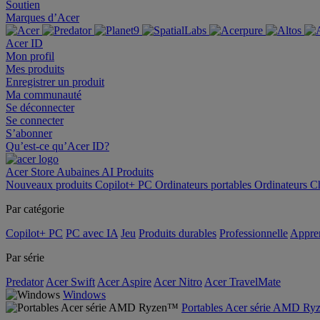
Soutien
Marques d’Acer
Acer ID
Mon profil
Mes produits
Enregistrer un produit
Ma communauté
Se déconnecter
Se connecter
S’abonner
Qu’est-ce qu’Acer ID?
Acer Store
Aubaines
AI
Produits
Nouveaux produits
Copilot+ PC
Ordinateurs portables
Ordinateurs
C
Par catégorie
Copilot+ PC
PC avec IA
Jeu
Produits durables
Professionnelle
Appren
Par série
Predator
Acer Swift
Acer Aspire
Acer Nitro
Acer TravelMate
Windows
Portables Acer série AMD R