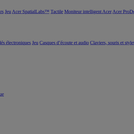
rs
Jeu
Acer SpatialLabs™
Tactile
Moniteur intelligent Acer
Acer ProDe
clés électroniques
Jeu
Casques d’écoute et audio
Claviers, souris et style
ue