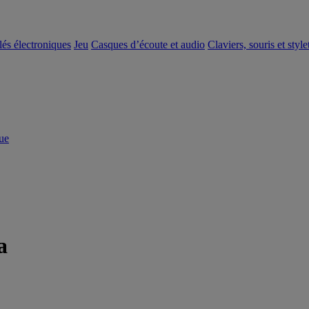
clés électroniques
Jeu
Casques d’écoute et audio
Claviers, souris et style
ue
a