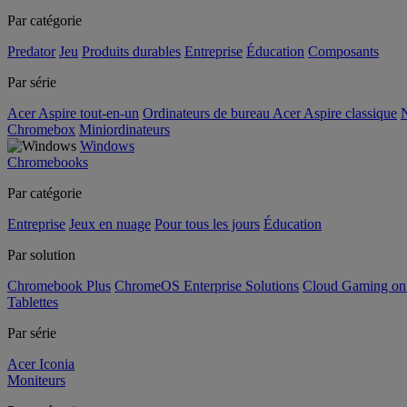
Par catégorie
Predator
Jeu
Produits durables
Entreprise
Éducation
Composants
Par série
Acer Aspire tout-en-un
Ordinateurs de bureau Acer Aspire classique
N
Chromebox
Miniordinateurs
Windows
Chromebooks
Par catégorie
Entreprise
Jeux en nuage
Pour tous les jours
Éducation
Par solution
Chromebook Plus
ChromeOS Enterprise Solutions
Cloud Gaming o
Tablettes
Par série
Acer Iconia
Moniteurs