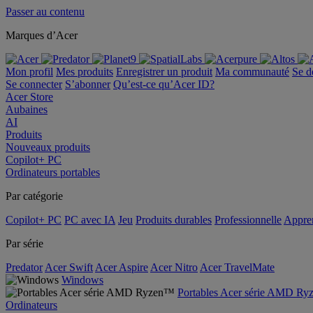
Passer au contenu
Marques d’Acer
Mon profil
Mes produits
Enregistrer un produit
Ma communauté
Se d
Se connecter
S’abonner
Qu’est-ce qu’Acer ID?
Acer Store
Aubaines
AI
Produits
Nouveaux produits
Copilot+ PC
Ordinateurs portables
Par catégorie
Copilot+ PC
PC avec IA
Jeu
Produits durables
Professionnelle
Appren
Par série
Predator
Acer Swift
Acer Aspire
Acer Nitro
Acer TravelMate
Windows
Portables Acer série AMD R
Ordinateurs