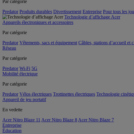
Par catégorie
Predator
Produits durables
Divertissement
Entreprise
Pour tous les jou
Technologie d’affichage Acer
Appareils électroniques et accessoires
Par catégorie
Predator
Vêtements, sacs et équipement
Câbles, stations d’accueil et 
Réseau
Par catégorie
Predator
Wi-Fi
5G
Mobilité électrique
Par catégorie
Predator
Vélos électriques
Trottinettes électriques
Technologie cinétiq
Appareil de jeu portatif
En vedette
Acer Nitro Blaze 11
Acer Nitro Blaze 8
Acer Nitro Blaze 7
Entreprise
Éducation