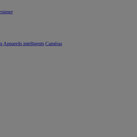
signer
ts
Appareils intelligents
Caméras