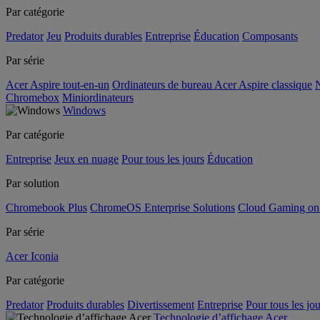
Par catégorie
Predator
Jeu
Produits durables
Entreprise
Éducation
Composants
Par série
Acer Aspire tout-en-un
Ordinateurs de bureau Acer Aspire classique
N
Chromebox
Miniordinateurs
Windows
Par catégorie
Entreprise
Jeux en nuage
Pour tous les jours
Éducation
Par solution
Chromebook Plus
ChromeOS Enterprise Solutions
Cloud Gaming o
Par série
Acer Iconia
Par catégorie
Predator
Produits durables
Divertissement
Entreprise
Pour tous les jou
Technologie d’affichage Acer