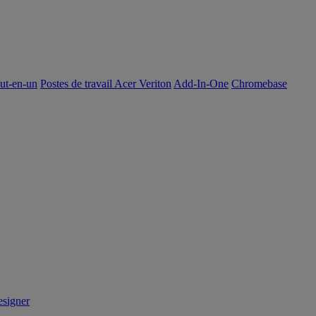
out-en-un
Postes de travail Acer Veriton
Add-In-One
Chromebase
signer