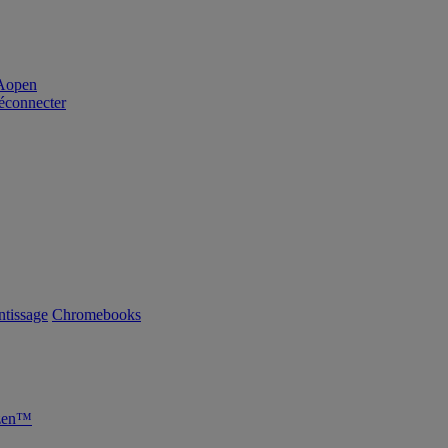
éconnecter
tissage
Chromebooks
yzen™