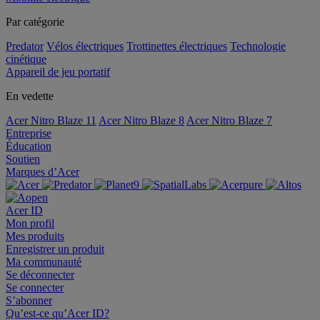
Par catégorie
Predator
Vélos électriques
Trottinettes électriques
Technologie
cinétique
Appareil de jeu portatif
En vedette
Acer Nitro Blaze 11
Acer Nitro Blaze 8
Acer Nitro Blaze 7
Entreprise
Éducation
Soutien
Marques d’Acer
Acer ID
Mon profil
Mes produits
Enregistrer un produit
Ma communauté
Se déconnecter
Se connecter
S’abonner
Qu’est-ce qu’Acer ID?