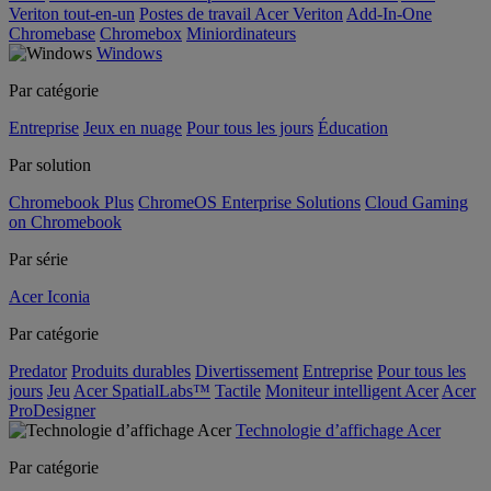
Veriton tout-en-un
Postes de travail Acer Veriton
Add-In-One
Chromebase
Chromebox
Miniordinateurs
Windows
Par catégorie
Entreprise
Jeux en nuage
Pour tous les jours
Éducation
Par solution
Chromebook Plus
ChromeOS Enterprise Solutions
Cloud Gaming
on Chromebook
Par série
Acer Iconia
Par catégorie
Predator
Produits durables
Divertissement
Entreprise
Pour tous les
jours
Jeu
Acer SpatialLabs™
Tactile
Moniteur intelligent Acer
Acer
ProDesigner
Technologie d’affichage Acer
Par catégorie