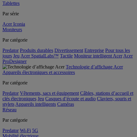
Tablettes
Par série
Acer Iconia
Moniteurs
Par catégorie
Predator
Produits durables
Divertissement
Entreprise
Pour tous les
jours
Jeu
Acer SpatialLabs™
Tactile
Moniteur intelligent Acer
Acer
ProDesigner
Technologie d’affichage Acer
Appareils électroniques et accessoires
Par catégorie
Predator
Vêtements, sacs et équipement
Câbles, stations d’accueil et
clés électroniques
Jeu
Casques d’écoute et audio
Claviers, souris et
stylets
Appareils intelligents
Caméras
Réseau
Par catégorie
Predator
Wi-Fi
5G
Mobilité électrique