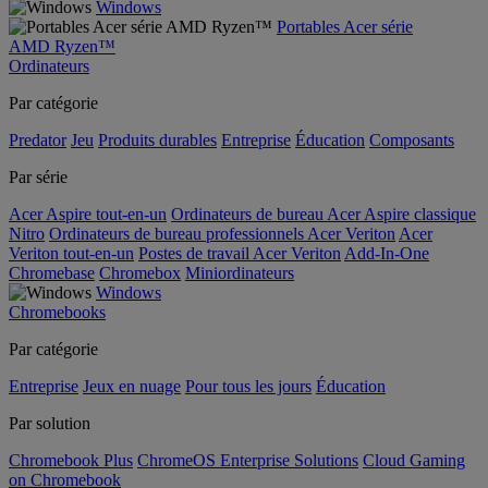
Windows
Portables Acer série
AMD Ryzen™
Ordinateurs
Par catégorie
Predator
Jeu
Produits durables
Entreprise
Éducation
Composants
Par série
Acer Aspire tout-en-un
Ordinateurs de bureau Acer Aspire classique
Nitro
Ordinateurs de bureau professionnels Acer Veriton
Acer
Veriton tout-en-un
Postes de travail Acer Veriton
Add-In-One
Chromebase
Chromebox
Miniordinateurs
Windows
Chromebooks
Par catégorie
Entreprise
Jeux en nuage
Pour tous les jours
Éducation
Par solution
Chromebook Plus
ChromeOS Enterprise Solutions
Cloud Gaming
on Chromebook