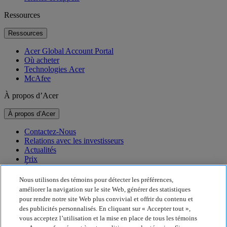
Ressources
Ressources
Acer Global Account Portal
Où acheter
Technologies Acer
McAfee
À propos d’Acer
À propos d’Acer
Contactez-Nous
Relations avec les investisseurs
Actualités
Prix
Événements
Nous utilisons des témoins pour détecter les préférences,
Durabilité
améliorer la navigation sur le site Web, générer des statistiques
pour rendre notre site Web plus convivial et offrir du contenu et
Durabilité
des publicités personnalisés. En cliquant sur « Accepter tout »,
vous acceptez l’utilisation et la mise en place de tous les témoins
Responsabilité sociale de l’entreprise