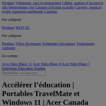
Predator
Vêtements, sacs et équipement
Câbles, stations d’accueil et
clés électroniques
Jeu
Casques d’écoute et audio
Claviers, souris et
stylets
Appareils intelligents
Caméras
Par catégorie
Predator
Wi-Fi
5G
Par catégorie
Predator
Vélos électriques
Trottinettes électriques
Technologie
cinétique
En vedette
Acer Nitro Blaze 11
Acer Nitro Blaze 8
Acer Nitro Blaze 7
Entreprise
Éducation
Soutien
Accélérer l’éducation |
Portables TravelMate et
Windows 11 | Acer Canada