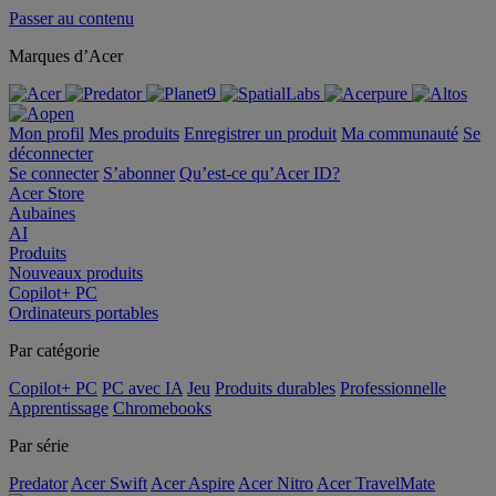
Passer au contenu
Marques d’Acer
Mon profil
Mes produits
Enregistrer un produit
Ma communauté
Se
déconnecter
Se connecter
S’abonner
Qu’est-ce qu’Acer ID?
Acer Store
Aubaines
AI
Produits
Nouveaux produits
Copilot+ PC
Ordinateurs portables
Par catégorie
Copilot+ PC
PC avec IA
Jeu
Produits durables
Professionnelle
Apprentissage
Chromebooks
Par série
Predator
Acer Swift
Acer Aspire
Acer Nitro
Acer TravelMate