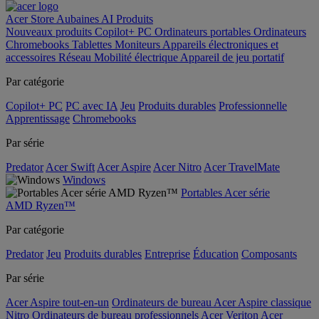
Acer Store
Aubaines
AI
Produits
Nouveaux produits
Copilot+ PC
Ordinateurs portables
Ordinateurs
Chromebooks
Tablettes
Moniteurs
Appareils électroniques et
accessoires
Réseau
Mobilité électrique
Appareil de jeu portatif
Par catégorie
Copilot+ PC
PC avec IA
Jeu
Produits durables
Professionnelle
Apprentissage
Chromebooks
Par série
Predator
Acer Swift
Acer Aspire
Acer Nitro
Acer TravelMate
Windows
Portables Acer série
AMD Ryzen™
Par catégorie
Predator
Jeu
Produits durables
Entreprise
Éducation
Composants
Par série
Acer Aspire tout-en-un
Ordinateurs de bureau Acer Aspire classique
Nitro
Ordinateurs de bureau professionnels Acer Veriton
Acer