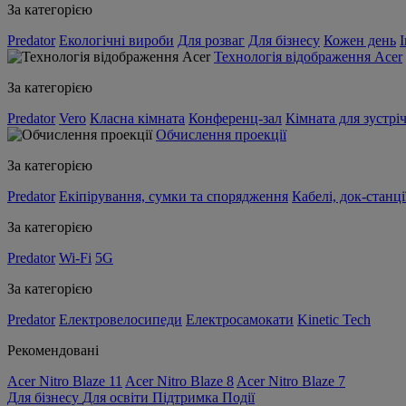
За категорією
Predator
Екологічні вироби
Для розваг
Для бізнесу
Кожен день
Технологія відображення Acer
За категорією
Predator
Vero
Класна кімната
Конференц-зал
Кімната для зустрі
Обчислення проекції
За категорією
Predator
Екіпірування, сумки та спорядження
Кабелі, док-станці
За категорією
Predator
Wi-Fi
5G
За категорією
Predator
Електровелосипеди
Електросамокати
Kinetic Tech
Рекомендовані
Acer Nitro Blaze 11
Acer Nitro Blaze 8
Acer Nitro Blaze 7
Для бізнесу
Для освіти
Підтримка
Події