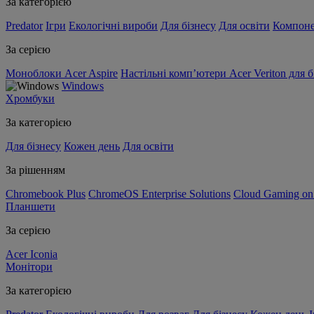
За категорією
Predator
Ігри
Екологічні вироби
Для бізнесу
Для освіти
Компон
За серією
Моноблоки Acer Aspire
Настільні комп’ютери Acer Veriton для б
Windows
Хромбуки
За категорією
Для бізнесу
Кожен день
Для освіти
За рішенням
Chromebook Plus
ChromeOS Enterprise Solutions
Cloud Gaming o
Планшети
За серією
Acer Iconia
Монітори
За категорією