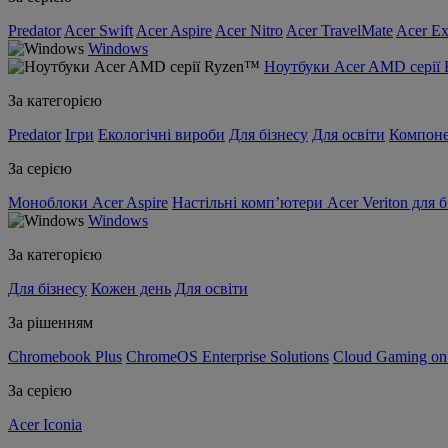
Predator
Acer Swift
Acer Aspire
Acer Nitro
Acer TravelMate
Acer Ex
Windows
Ноутбуки Acer AMD серії
За категорією
Predator
Ігри
Екологічні вироби
Для бізнесу
Для освіти
Компон
За серією
Моноблоки Acer Aspire
Настільні комп’ютери Acer Veriton для б
Windows
За категорією
Для бізнесу
Кожен день
Для освіти
За рішенням
Chromebook Plus
ChromeOS Enterprise Solutions
Cloud Gaming o
За серією
Acer Iconia