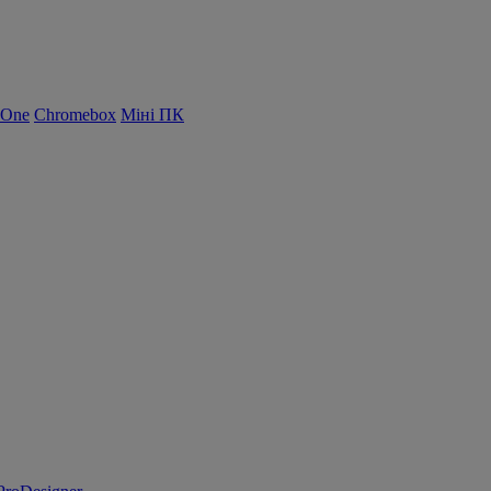
-One
Chromebox
Міні ПК