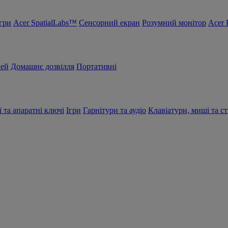
Ігри
Acer SpatialLabs™
Сенсорний екран
Розумний монітор
Acer 
чей
Домашнє дозвілля
Портативні
ї та апаратні ключі
Ігри
Гарнітури та аудіо
Клавіатури, миші та ст