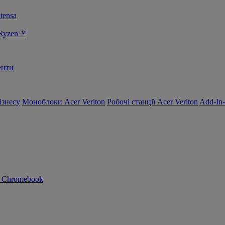
tensa
 Ryzen™
енти
ізнесу
Моноблоки Acer Veriton
Робочі станції Acer Veriton
Add-In
n Chromebook