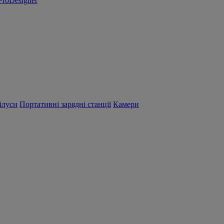
ProDesigner
ілуси
Портативні зарядні станції
Камери