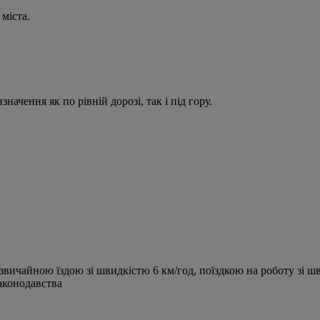
міста.
ачення як по рівній дорозі, так і під гору.
вичайною їздою зі швидкістю 6 км/год, поїздкою на роботу зі ш
аконодавства