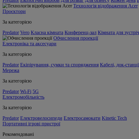
Predator
Екологічні вироби
Для розваг
Для бізнесу
Кожен день
Технологія відображення Acer
Проєктори
За категорією
Predator
Vero
Класна кімната
Конференц-зал
Кімната для зустрі
Обчислення проекції
Електроніка та аксесуари
За категорією
Predator
Екіпірування, сумки та спорядження
Кабелі, док-станці
Мережа
За категорією
Predator
Wi-Fi
5G
Електромобільність
За категорією
Predator
Електровелосипеди
Електросамокати
Kinetic Tech
Портативні ігрові пристрої
Рекомендовані