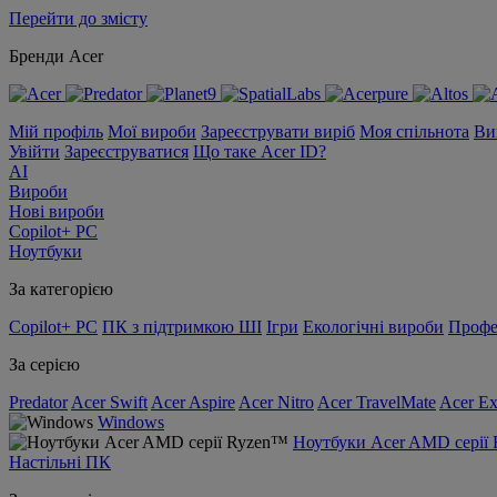
Перейти до змісту
Бренди Acer
Мій профіль
Мої вироби
Зареєструвати виріб
Моя спільнота
Ви
Увійти
Зареєструватися
Що таке Acer ID?
AI
Вироби
Нові вироби
Copilot+ PC
Ноутбуки
За категорією
Copilot+ PC
ПК з підтримкою ШІ
Ігри
Екологічні вироби
Профе
За серією
Predator
Acer Swift
Acer Aspire
Acer Nitro
Acer TravelMate
Acer Ex
Windows
Ноутбуки Acer AMD серії
Настільні ПК