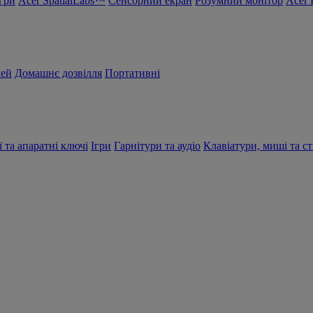
Ігри
Acer SpatialLabs™
Сенсорний екран
Розумний монітор
Acer 
чей
Домашнє дозвілля
Портативні
ї та апаратні ключі
Ігри
Гарнітури та аудіо
Клавіатури, миші та ст