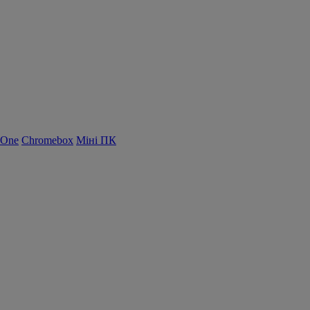
-One
Chromebox
Міні ПК