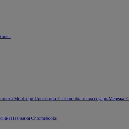
аншети
Монітори
Проєктори
Електроніка та аксесуари
Мережа
Е
сійні
Навчання
Chromebooks