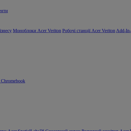
енти
ізнесу
Моноблоки Acer Veriton
Робочі станції Acer Veriton
Add-In
n Chromebook