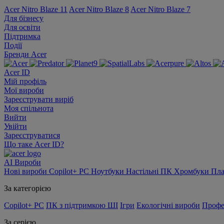
Acer Nitro Blaze 11
Acer Nitro Blaze 8
Acer Nitro Blaze 7
Для бізнесу
Для освіти
Підтримка
Події
Бренди Acer
Acer ID
Мій профіль
Мої вироби
Зареєструвати виріб
Моя спільнота
Вийти
Увійти
Зареєструватися
Що таке Acer ID?
AI
Вироби
Нові вироби
Copilot+ PC
Ноутбуки
Настільні ПК
Хромбуки
Пл
За категорією
Copilot+ PC
ПК з підтримкою ШІ
Ігри
Екологічні вироби
Профе
За серією