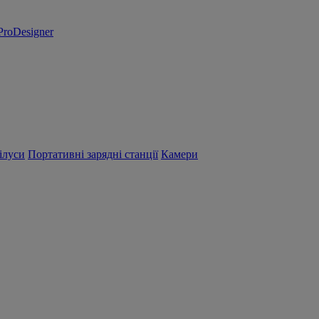
ProDesigner
ілуси
Портативні зарядні станції
Камери