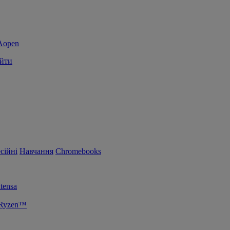
йти
сійні
Навчання
Chromebooks
tensa
 Ryzen™