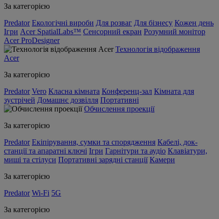
За категорією
Predator
Екологічні вироби
Для розваг
Для бізнесу
Кожен день
Ігри
Acer SpatialLabs™
Сенсорний екран
Розумний монітор
Acer ProDesigner
Технологія відображення
Acer
За категорією
Predator
Vero
Класна кімната
Конференц-зал
Кімната для
зустрічей
Домашнє дозвілля
Портативні
Обчислення проекції
За категорією
Predator
Екіпірування, сумки та спорядження
Кабелі, док-
станції та апаратні ключі
Ігри
Гарнітури та аудіо
Клавіатури,
миші та стілуси
Портативні зарядні станції
Камери
За категорією
Predator
Wi-Fi
5G
За категорією