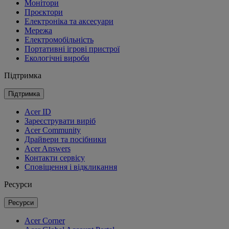
Монітори
Проєктори
Електроніка та аксесуари
Мережа
Електромобільність
Портативні ігрові пристрої
Екологічні вироби
Підтримка
Підтримка
Acer ID
Зареєструвати виріб
Acer Community
Драйвери та посібники
Acer Answers
Контакти сервісу
Сповіщення і відкликання
Ресурси
Ресурси
Acer Corner