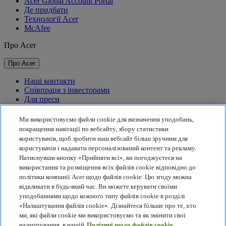
Acer Global Account Portal
Де придбати
Технології Acer
McAfee
Про Acer
Про Acer
Наші контакти
Співпраця з інвесторами
Для преси
Нагороди
Події
Ми використовуємо файли cookie для визначення уподобань,
покращення навігації по вебсайту, збору статистики
Сталий розвиток
користувачів, щоб зробити наш вебсайт більш зручним для
користувачів і надавати персоналізований контент та рекламу.
Сталий розвиток
Натиснувши кнопку «Прийняти всі», ви погоджуєтеся на
використання та розміщення всіх файлів cookie відповідно до
Корпоративна соціальна відповідальність
політики компанії Acer щодо файлів cookie. Цю згоду можна
Вуглецевий слід товарів
відкликати в будь-який час. Ви можете керувати своїми
Проєкт Project Humanity
уподобаннями щодо кожного типу файлів cookie в розділі
Earthion
«Налаштування файлів cookie». Дізнайтеся більше про те, хто
Політика конфіденційності
ми, які файли cookie ми використовуємо та як змінити свої
Політика використання файлів cookie
налаштування, в нашій
Політиці щодо файлів cookie.