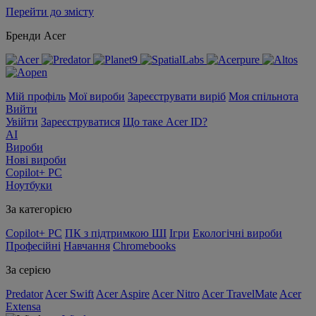
Перейти до змісту
Бренди Acer
Мій профіль
Мої вироби
Зареєструвати виріб
Моя спільнота
Вийти
Увійти
Зареєструватися
Що таке Acer ID?
AI
Вироби
Нові вироби
Copilot+ PC
Ноутбуки
За категорією
Copilot+ PC
ПК з підтримкою ШІ
Ігри
Екологічні вироби
Професійні
Навчання
Chromebooks
За серією
Predator
Acer Swift
Acer Aspire
Acer Nitro
Acer TravelMate
Acer
Extensa