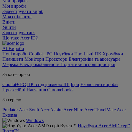
Мій профіль
Мої вироби
Зареєструвати виріб
Моя спільнота
Вийти
Увійти
Зареєструватися
Що таке Acer ID?
AI
Вироби
Нові вироби
Copilot+ PC
Ноутбуки
Настільні ПК
Хромбуки
Планшети
Монітори
Проєктори
Електроніка та аксесуари
Мережа
Електромобільність
Портативні ігрові пристрої
За категорією
Copilot+ PC
ПК з підтримкою ШІ
Ігри
Екологічні вироби
Професійні
Навчання
Chromebooks
За серією
Predator
Acer Swift
Acer Aspire
Acer Nitro
Acer TravelMate
Acer
Extensa
Windows
Ноутбуки Acer AMD серії
Ryzen™