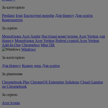
За категорією
Predator
Ігри
Екологічні вироби
Для бізнесу
Для освіти
Компоненти
За серією
Моноблоки Acer Aspire
Настільні комп’ютери Acer Veriton для
бізнесу
Моноблоки Acer Veriton
Робочі станції Acer Veriton
Add-In-One
Chromebox
Міні ПК
Windows
За категорією
Для бізнесу
Кожен день
Для освіти
За рішенням
Chromebook Plus
ChromeOS Enterprise Solutions
Cloud Gaming
on Chromebook
За серією
Acer Iconia