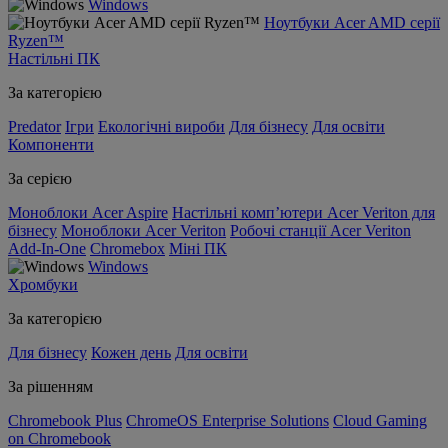
Windows
Ноутбуки Acer AMD серії
Ryzen™
Настільні ПК
За категорією
Predator
Ігри
Екологічні вироби
Для бізнесу
Для освіти
Компоненти
За серією
Моноблоки Acer Aspire
Настільні комп’ютери Acer Veriton для
бізнесу
Моноблоки Acer Veriton
Робочі станції Acer Veriton
Add-In-One
Chromebox
Міні ПК
Windows
Хромбуки
За категорією
Для бізнесу
Кожен день
Для освіти
За рішенням
Chromebook Plus
ChromeOS Enterprise Solutions
Cloud Gaming
on Chromebook