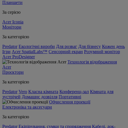
Планшети
За серією
Acer Iconia
Монітори
За категорією
Predator
Екологічні вироби
Для розваг
Для бізнесу
Кожен день
Ігри
Acer SpatialLabs™
Сенсорний екран
Розумний монітор
Acer ProDesigner
Технологія відображення
Acer
Проєктори
За категорією
Predator
Vero
Класна кімната
Конференц-зал
Кімната для
зустрічей
Домашнє дозвілля
Портативні
Обчислення проекції
Електроніка та аксесуари
За категорією
Predator
Екіпірування, сумки та спорядження
Кабелі, док-