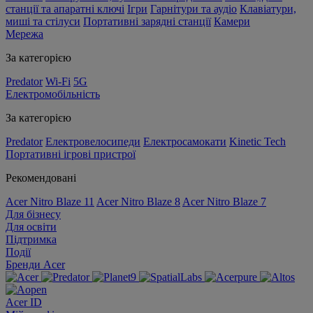
станції та апаратні ключі
Ігри
Гарнітури та аудіо
Клавіатури,
миші та стілуси
Портативні зарядні станції
Камери
Мережа
За категорією
Predator
Wi-Fi
5G
Електромобільність
За категорією
Predator
Електровелосипеди
Електросамокати
Kinetic Tech
Портативні ігрові пристрої
Рекомендовані
Acer Nitro Blaze 11
Acer Nitro Blaze 8
Acer Nitro Blaze 7
Для бізнесу
Для освіти
Підтримка
Події
Бренди Acer
Acer ID