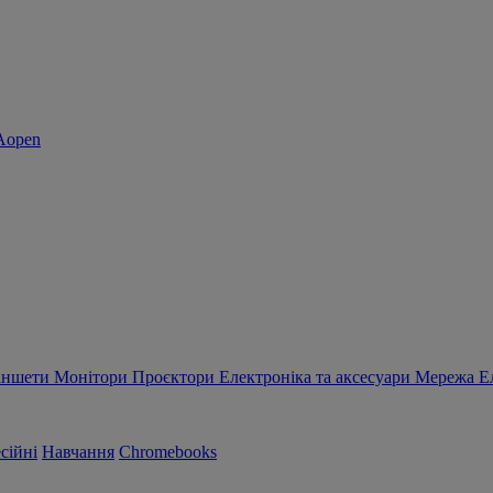
аншети
Монітори
Проєктори
Електроніка та аксесуари
Мережа
Е
сійні
Навчання
Chromebooks