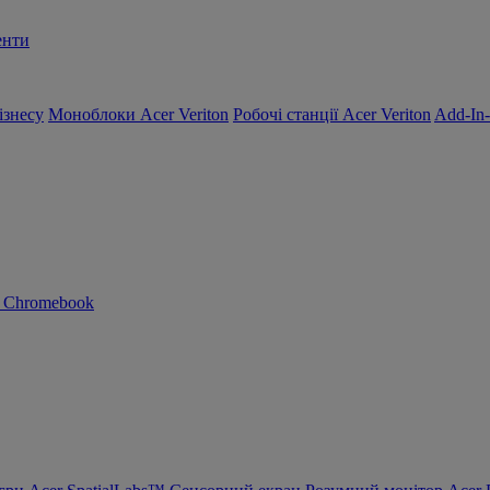
енти
ізнесу
Моноблоки Acer Veriton
Робочі станції Acer Veriton
Add-In
n Chromebook