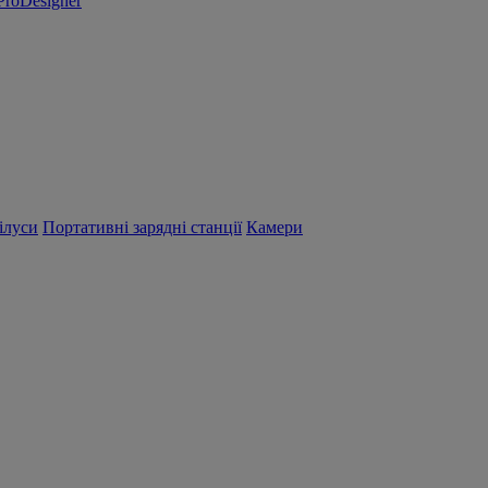
ProDesigner
ілуси
Портативні зарядні станції
Камери