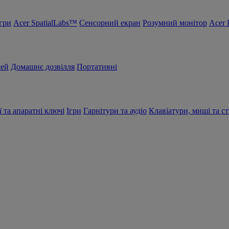
Ігри
Acer SpatialLabs™
Сенсорний екран
Розумний монітор
Acer 
чей
Домашнє дозвілля
Портативні
ї та апаратні ключі
Ігри
Гарнітури та аудіо
Клавіатури, миші та ст