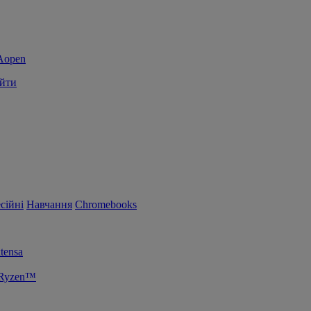
йти
сійні
Навчання
Chromebooks
tensa
 Ryzen™