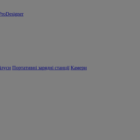
ProDesigner
ілуси
Портативні зарядні станції
Камери