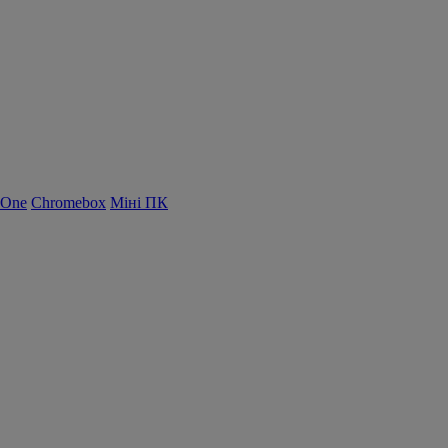
-One
Chromebox
Міні ПК