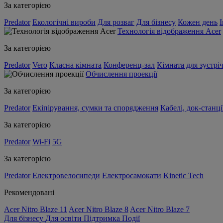
За категорією
Predator
Екологічні вироби
Для розваг
Для бізнесу
Кожен день
Технологія відображення Acer
За категорією
Predator
Vero
Класна кімната
Конференц-зал
Кімната для зустрі
Обчислення проекції
За категорією
Predator
Екіпірування, сумки та спорядження
Кабелі, док-станці
За категорією
Predator
Wi-Fi
5G
За категорією
Predator
Електровелосипеди
Електросамокати
Kinetic Tech
Рекомендовані
Acer Nitro Blaze 11
Acer Nitro Blaze 8
Acer Nitro Blaze 7
Для бізнесу
Для освіти
Підтримка
Події