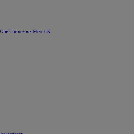
-One
Chromebox
Міні ПК