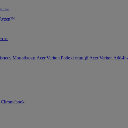
tensa
 Ryzen™
енти
ізнесу
Моноблоки Acer Veriton
Робочі станції Acer Veriton
Add-In
n Chromebook