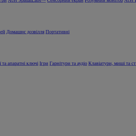
Ігри
Acer SpatialLabs™
Сенсорний екран
Розумний монітор
Acer 
чей
Домашнє дозвілля
Портативні
ї та апаратні ключі
Ігри
Гарнітури та аудіо
Клавіатури, миші та ст