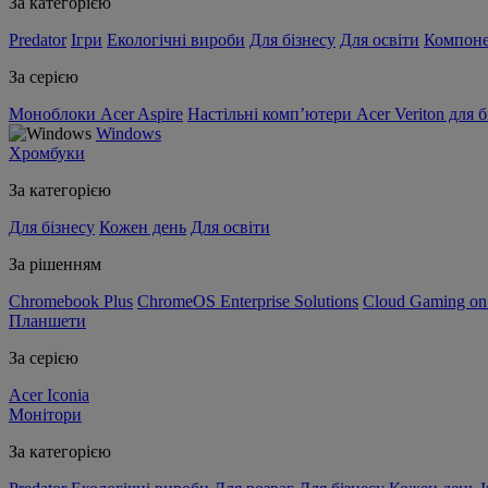
За категорією
Predator
Ігри
Екологічні вироби
Для бізнесу
Для освіти
Компон
За серією
Моноблоки Acer Aspire
Настільні комп’ютери Acer Veriton для б
Windows
Хромбуки
За категорією
Для бізнесу
Кожен день
Для освіти
За рішенням
Chromebook Plus
ChromeOS Enterprise Solutions
Cloud Gaming o
Планшети
За серією
Acer Iconia
Монітори
За категорією