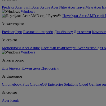
Predator
Acer Swift
Acer Aspire
Acer Nitro
Acer TravelMate
Acer Ex
Windows
Ноутбуки Acer AMD серії
За категорією
Predator
Ігри
Екологічні вироби
Для бізнесу
Для освіти
Компон
За серією
Моноблоки Acer Aspire
Настільні комп’ютери Acer Veriton для б
Windows
За категорією
Для бізнесу
Кожен день
Для освіти
За рішенням
Chromebook Plus
ChromeOS Enterprise Solutions
Cloud Gaming o
За серією
Acer Iconia