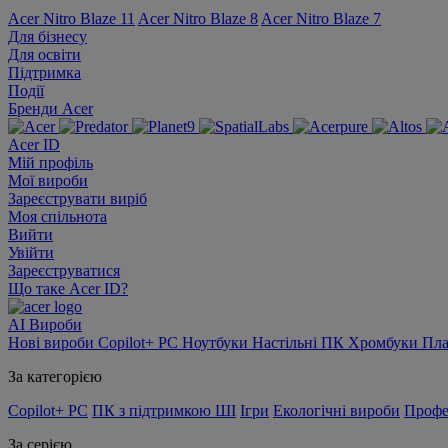
Acer Nitro Blaze 11
Acer Nitro Blaze 8
Acer Nitro Blaze 7
Для бізнесу
Для освіти
Підтримка
Події
Бренди Acer
Acer ID
Мій профіль
Мої вироби
Зареєструвати виріб
Моя спільнота
Вийти
Увійти
Зареєструватися
Що таке Acer ID?
AI
Вироби
Нові вироби
Copilot+ PC
Ноутбуки
Настільні ПК
Хромбуки
Пл
За категорією
Copilot+ PC
ПК з підтримкою ШІ
Ігри
Екологічні вироби
Профе
За серією