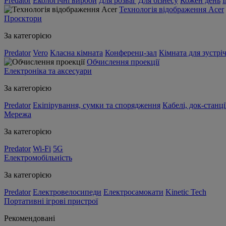
Predator
Екологічні вироби
Для розваг
Для бізнесу
Кожен день
Технологія відображення Acer
Проєктори
За категорією
Predator
Vero
Класна кімната
Конференц-зал
Кімната для зустрі
Обчислення проекції
Електроніка та аксесуари
За категорією
Predator
Екіпірування, сумки та спорядження
Кабелі, док-станці
Мережа
За категорією
Predator
Wi-Fi
5G
Електромобільність
За категорією
Predator
Електровелосипеди
Електросамокати
Kinetic Tech
Портативні ігрові пристрої
Рекомендовані