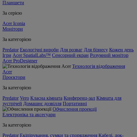
Планшети
За серією
Acer Iconia
Монітори
За категорією
Predator
Екологічні вироби
Для розваг
Для бізнесу
Кожен день
Ігри
Acer SpatialLabs™
Сенсорний екран
Розумний монітор
Acer ProDesigner
Технологія відображення
Acer
Проєктори
За категорією
Predator
Vero
Класна кімната
Конференц-зал
Кімната для
зустрічей
Домашнє дозвілля
Портативні
Обчислення проекції
Електроніка та аксесуари
За категорією
Predator
Екіпірування, сумки та спорядження
Кабелі, док-