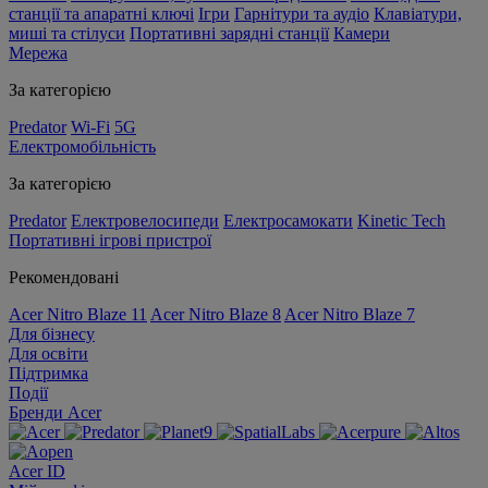
станції та апаратні ключі
Ігри
Гарнітури та аудіо
Клавіатури,
миші та стілуси
Портативні зарядні станції
Камери
Мережа
За категорією
Predator
Wi-Fi
5G
Електромобільність
За категорією
Predator
Електровелосипеди
Електросамокати
Kinetic Tech
Портативні ігрові пристрої
Рекомендовані
Acer Nitro Blaze 11
Acer Nitro Blaze 8
Acer Nitro Blaze 7
Для бізнесу
Для освіти
Підтримка
Події
Бренди Acer
Acer ID