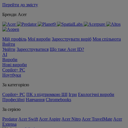
Перейти до змісту
Бренди Acer
Мій профіль
Мої вироби
Зареєструвати виріб
Моя спільнота
Вийти
Увійти
Зареєструватися
Що таке Acer ID?
AI
Вироби
Нові вироби
Copilot+ PC
Ноутбуки
За категорією
Copilot+ PC
ПК з підтримкою ШІ
Ігри
Екологічні вироби
Професійні
Навчання
Chromebooks
За серією
Predator
Acer Swift
Acer Aspire
Acer Nitro
Acer TravelMate
Acer
Extensa