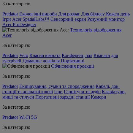
За категорією
Predator
Екологічні вироби
Для розваг
Для бізнесу
Кожен день
Ігри
Acer SpatialLabs™
Сенсорний екран
Розумний монітор
Acer ProDesigner
Технологія відображення
Acer
За категорією
Predator
Vero
Класна кімната
Конференц-зал
Кімната для
зустрічей
Домашнє дозвілля
Портативні
Обчислення проекції
За категорією
Predator
Екіпірування, сумки та спорядження
Кабелі, док-
станції та апаратні ключі
Ігри
Гарнітури та аудіо
Клавіатури,
миші та стілуси
Портативні зарядні станції
Камери
За категорією
Predator
Wi-Fi
5G
За категорією