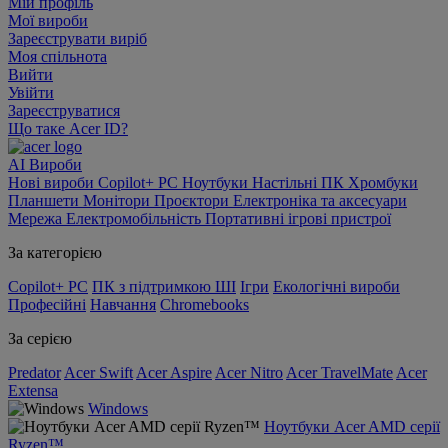
Мій профіль
Мої вироби
Зареєструвати виріб
Моя спільнота
Вийти
Увійти
Зареєструватися
Що таке Acer ID?
AI
Вироби
Нові вироби
Copilot+ PC
Ноутбуки
Настільні ПК
Хромбуки
Планшети
Монітори
Проєктори
Електроніка та аксесуари
Мережа
Електромобільність
Портативні ігрові пристрої
За категорією
Copilot+ PC
ПК з підтримкою ШІ
Ігри
Екологічні вироби
Професійні
Навчання
Chromebooks
За серією
Predator
Acer Swift
Acer Aspire
Acer Nitro
Acer TravelMate
Acer
Extensa
Windows
Ноутбуки Acer AMD серії
Ryzen™