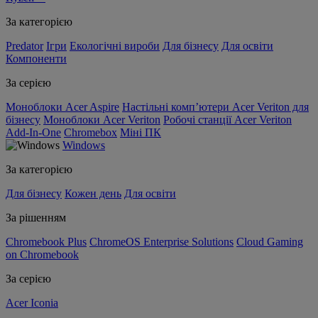
За категорією
Predator
Ігри
Екологічні вироби
Для бізнесу
Для освіти
Компоненти
За серією
Моноблоки Acer Aspire
Настільні комп’ютери Acer Veriton для
бізнесу
Моноблоки Acer Veriton
Робочі станції Acer Veriton
Add-In-One
Chromebox
Міні ПК
Windows
За категорією
Для бізнесу
Кожен день
Для освіти
За рішенням
Chromebook Plus
ChromeOS Enterprise Solutions
Cloud Gaming
on Chromebook
За серією
Acer Iconia