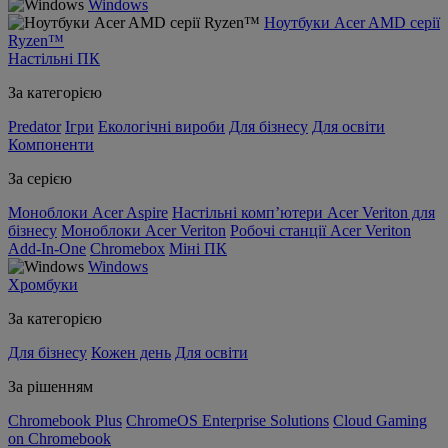
Windows
Ноутбуки Acer AMD серії
Ryzen™
Настільні ПК
За категорією
Predator
Ігри
Екологічні вироби
Для бізнесу
Для освіти
Компоненти
За серією
Моноблоки Acer Aspire
Настільні комп’ютери Acer Veriton для
бізнесу
Моноблоки Acer Veriton
Робочі станції Acer Veriton
Add-In-One
Chromebox
Міні ПК
Windows
Хромбуки
За категорією
Для бізнесу
Кожен день
Для освіти
За рішенням
Chromebook Plus
ChromeOS Enterprise Solutions
Cloud Gaming
on Chromebook