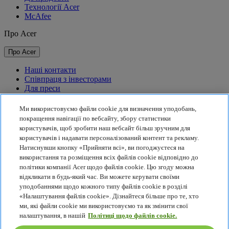
Технології Acer
McAfee
Про Acer
Про Acer
Наші контакти
Співпраця з інвесторами
Для преси
Нагороди
Події
Ми використовуємо файли cookie для визначення уподобань,
покращення навігації по вебсайту, збору статистики
Сталий розвиток
користувачів, щоб зробити наш вебсайт більш зручним для
користувачів і надавати персоналізований контент та рекламу.
Сталий розвиток
Натиснувши кнопку «Прийняти всі», ви погоджуєтеся на
використання та розміщення всіх файлів cookie відповідно до
Корпоративна соціальна відповідальність
політики компанії Acer щодо файлів cookie. Цю згоду можна
Вуглецевий слід товарів
відкликати в будь-який час. Ви можете керувати своїми
Проєкт Project Humanity
уподобаннями щодо кожного типу файлів cookie в розділі
Earthion
«Налаштування файлів cookie». Дізнайтеся більше про те, хто
Політика конфіденційності
ми, які файли cookie ми використовуємо та як змінити свої
Політика використання файлів cookie
налаштування, в нашій
Політиці щодо файлів cookie.
Правова інформація