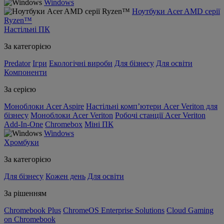
Windows
Ноутбуки Acer AMD серії
Ryzen™
Настільні ПК
За категорією
Predator
Ігри
Екологічні вироби
Для бізнесу
Для освіти
Компоненти
За серією
Моноблоки Acer Aspire
Настільні комп’ютери Acer Veriton для
бізнесу
Моноблоки Acer Veriton
Робочі станції Acer Veriton
Add-In-One
Chromebox
Міні ПК
Windows
Хромбуки
За категорією
Для бізнесу
Кожен день
Для освіти
За рішенням
Chromebook Plus
ChromeOS Enterprise Solutions
Cloud Gaming
on Chromebook