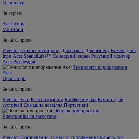
Планшети
За серією
Acer Iconia
Монітори
За категорією
Predator
Екологічні вироби
Для розваг
Для бізнесу
Кожен день
Ігри
Acer SpatialLabs™
Сенсорний екран
Розумний монітор
Acer ProDesigner
Технологія відображення
Acer
Проєктори
За категорією
Predator
Vero
Класна кімната
Конференц-зал
Кімната для
зустрічей
Домашнє дозвілля
Портативні
Обчислення проекції
Електроніка та аксесуари
За категорією
Predator
Екіпірування, сумки та спорядження
Кабелі, док-