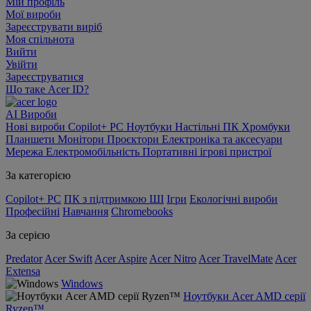
Мій профіль
Мої вироби
Зареєструвати виріб
Моя спільнота
Вийти
Увійти
Зареєструватися
Що таке Acer ID?
AI
Вироби
Нові вироби
Copilot+ PC
Ноутбуки
Настільні ПК
Хромбуки
Планшети
Монітори
Проєктори
Електроніка та аксесуари
Мережа
Електромобільність
Портативні ігрові пристрої
За категорією
Copilot+ PC
ПК з підтримкою ШІ
Ігри
Екологічні вироби
Професійні
Навчання
Chromebooks
За серією
Predator
Acer Swift
Acer Aspire
Acer Nitro
Acer TravelMate
Acer
Extensa
Windows
Ноутбуки Acer AMD серії
Ryzen™