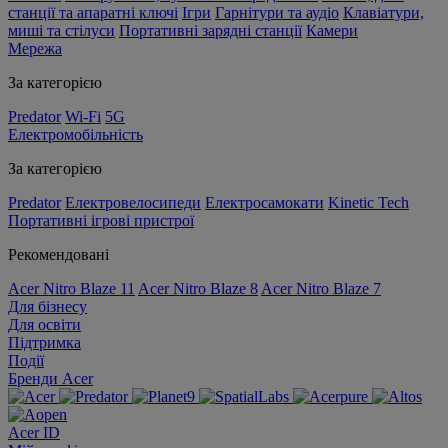
станції та апаратні ключі
Ігри
Гарнітури та аудіо
Клавіатури,
миші та стілуси
Портативні зарядні станції
Камери
Мережа
За категорією
Predator
Wi-Fi
5G
Електромобільність
За категорією
Predator
Електровелосипеди
Електросамокати
Kinetic Tech
Портативні ігрові пристрої
Рекомендовані
Acer Nitro Blaze 11
Acer Nitro Blaze 8
Acer Nitro Blaze 7
Для бізнесу
Для освіти
Підтримка
Події
Бренди Acer
Acer ID