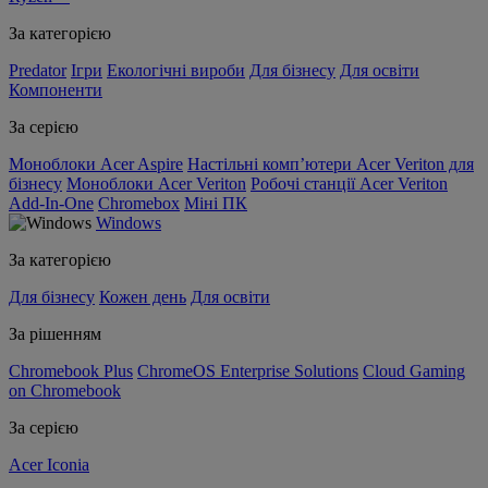
За категорією
Predator
Ігри
Екологічні вироби
Для бізнесу
Для освіти
Компоненти
За серією
Моноблоки Acer Aspire
Настільні комп’ютери Acer Veriton для
бізнесу
Моноблоки Acer Veriton
Робочі станції Acer Veriton
Add-In-One
Chromebox
Міні ПК
Windows
За категорією
Для бізнесу
Кожен день
Для освіти
За рішенням
Chromebook Plus
ChromeOS Enterprise Solutions
Cloud Gaming
on Chromebook
За серією
Acer Iconia