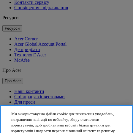
Контакти сервісу
Сповіщення і відкликання
Ресурси
Ресурси
Acer Corner
Acer Global Account Portal
Де придбати
Технології Acer
McAfee
Про Acer
Про Acer
Наші контакти
Співпраця з інвесторами
Для преси
Нагороди
Події
Ми використовуємо файли cookie для визначення уподобань,
покращення навігації по вебсайту, збору статистики
Сталий розвиток
користувачів, щоб зробити наш вебсайт більш зручним для
користувачів і надавати персоналізований контент та рекламу.