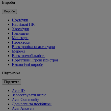
Вироби
Вироби
Ноутбуки
Настільні ПК
Хромбуки
Планшети
Монітори
Проєктори
Електроніка та аксесуари
Мережа
Електромобільність
Портативні ігрові пристрої
Екологічні вироби
Підтримка
Підтримка
Acer ID
Зареєструвати виріб
Acer Community
Драйвери та посібники
Acer Answers