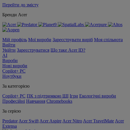
Перейти до змісту
Бренди Acer
Мій профіль
Мої вироби
Зареєструвати виріб
Моя спільнота
Вийти
Увійти
Зареєструватися
Що таке Acer ID?
AI
Вироби
Нові вироби
Copilot+ PC
Ноутбуки
За категорією
Copilot+ PC
ПК з підтримкою ШІ
Ігри
Екологічні вироби
Професійні
Навчання
Chromebooks
За серією
Predator
Acer Swift
Acer Aspire
Acer Nitro
Acer TravelMate
Acer
Extensa