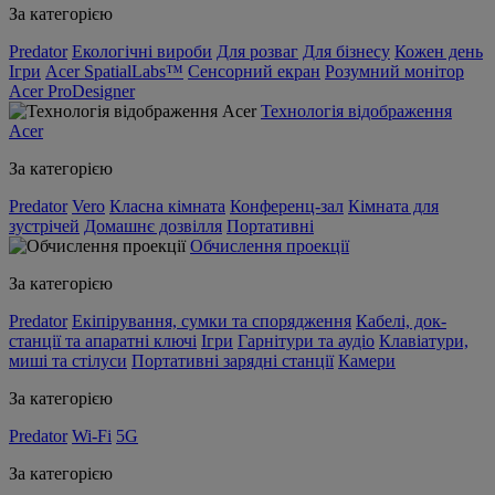
За категорією
Predator
Екологічні вироби
Для розваг
Для бізнесу
Кожен день
Ігри
Acer SpatialLabs™
Сенсорний екран
Розумний монітор
Acer ProDesigner
Технологія відображення
Acer
За категорією
Predator
Vero
Класна кімната
Конференц-зал
Кімната для
зустрічей
Домашнє дозвілля
Портативні
Обчислення проекції
За категорією
Predator
Екіпірування, сумки та спорядження
Кабелі, док-
станції та апаратні ключі
Ігри
Гарнітури та аудіо
Клавіатури,
миші та стілуси
Портативні зарядні станції
Камери
За категорією
Predator
Wi-Fi
5G
За категорією