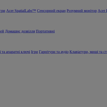
Ігри
Acer SpatialLabs™
Сенсорний екран
Розумний монітор
Acer 
чей
Домашнє дозвілля
Портативні
ї та апаратні ключі
Ігри
Гарнітури та аудіо
Клавіатури, миші та ст