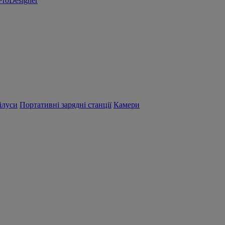
ProDesigner
ілуси
Портативні зарядні станції
Камери