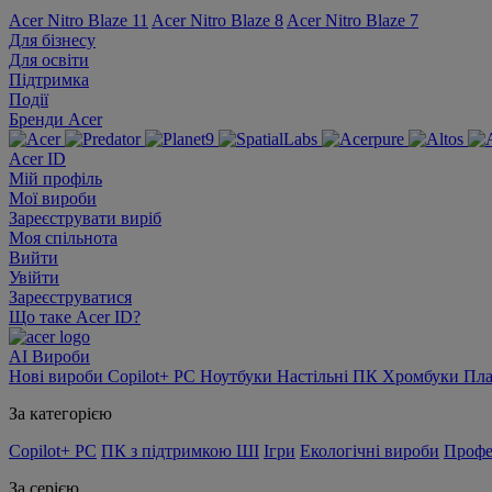
Acer Nitro Blaze 11
Acer Nitro Blaze 8
Acer Nitro Blaze 7
Для бізнесу
Для освіти
Підтримка
Події
Бренди Acer
Acer ID
Мій профіль
Мої вироби
Зареєструвати виріб
Моя спільнота
Вийти
Увійти
Зареєструватися
Що таке Acer ID?
AI
Вироби
Нові вироби
Copilot+ PC
Ноутбуки
Настільні ПК
Хромбуки
Пл
За категорією
Copilot+ PC
ПК з підтримкою ШІ
Ігри
Екологічні вироби
Профе
За серією