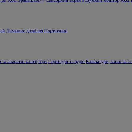
Ігри
Acer SpatialLabs™
Сенсорний екран
Розумний монітор
Acer 
чей
Домашнє дозвілля
Портативні
ї та апаратні ключі
Ігри
Гарнітури та аудіо
Клавіатури, миші та ст