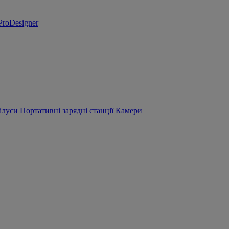
ProDesigner
ілуси
Портативні зарядні станції
Камери