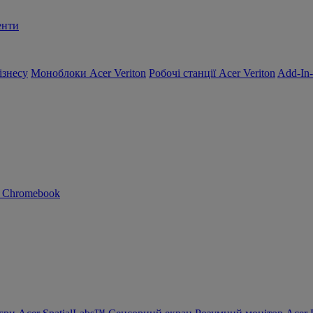
енти
ізнесу
Моноблоки Acer Veriton
Робочі станції Acer Veriton
Add-In
n Chromebook