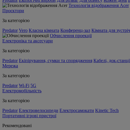
Predator
Екологічні вироби
Для розваг
Для бізнесу
Кожен день
Технологія відображення Acer
Проєктори
За категорією
Predator
Vero
Класна кімната
Конференц-зал
Кімната для зустрі
Обчислення проекції
Електроніка та аксесуари
За категорією
Predator
Екіпірування, сумки та спорядження
Кабелі, док-станці
Мережа
За категорією
Predator
Wi-Fi
5G
Електромобільність
За категорією
Predator
Електровелосипеди
Електросамокати
Kinetic Tech
Портативні ігрові пристрої
Рекомендовані