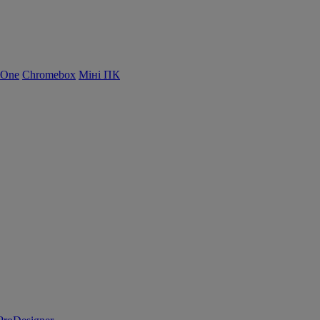
-One
Chromebox
Міні ПК