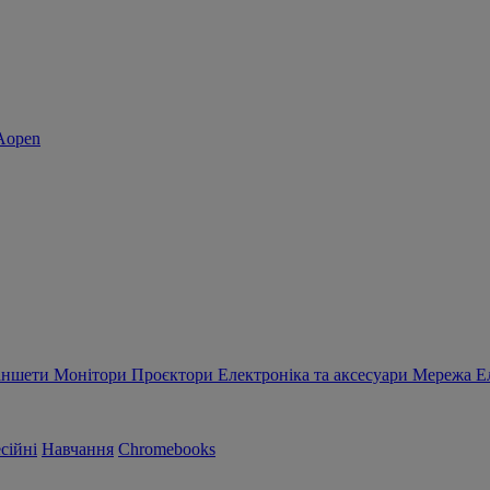
аншети
Монітори
Проєктори
Електроніка та аксесуари
Мережа
Е
сійні
Навчання
Chromebooks