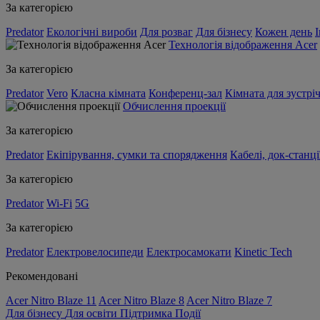
За категорією
Predator
Екологічні вироби
Для розваг
Для бізнесу
Кожен день
Технологія відображення Acer
За категорією
Predator
Vero
Класна кімната
Конференц-зал
Кімната для зустрі
Обчислення проекції
За категорією
Predator
Екіпірування, сумки та спорядження
Кабелі, док-станці
За категорією
Predator
Wi-Fi
5G
За категорією
Predator
Електровелосипеди
Електросамокати
Kinetic Tech
Рекомендовані
Acer Nitro Blaze 11
Acer Nitro Blaze 8
Acer Nitro Blaze 7
Для бізнесу
Для освіти
Підтримка
Події