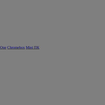
-One
Chromebox
Міні ПК