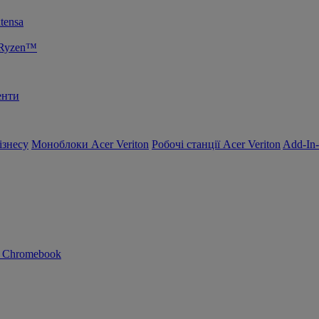
tensa
 Ryzen™
енти
ізнесу
Моноблоки Acer Veriton
Робочі станції Acer Veriton
Add-In
n Chromebook