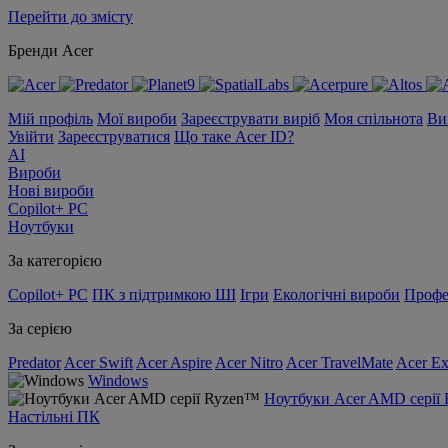
Перейти до змісту
Бренди Acer
Мій профіль
Мої вироби
Зареєструвати виріб
Моя спільнота
Ви
Увійти
Зареєструватися
Що таке Acer ID?
AI
Вироби
Нові вироби
Copilot+ PC
Ноутбуки
За категорією
Copilot+ PC
ПК з підтримкою ШІ
Ігри
Екологічні вироби
Профе
За серією
Predator
Acer Swift
Acer Aspire
Acer Nitro
Acer TravelMate
Acer Ex
Windows
Ноутбуки Acer AMD серії
Настільні ПК