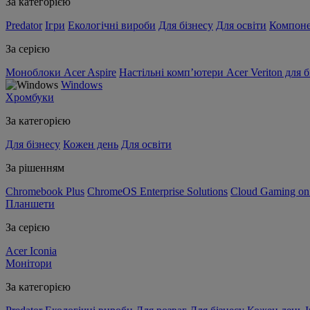
За категорією
Predator
Ігри
Екологічні вироби
Для бізнесу
Для освіти
Компон
За серією
Моноблоки Acer Aspire
Настільні комп’ютери Acer Veriton для б
Windows
Хромбуки
За категорією
Для бізнесу
Кожен день
Для освіти
За рішенням
Chromebook Plus
ChromeOS Enterprise Solutions
Cloud Gaming o
Планшети
За серією
Acer Iconia
Монітори
За категорією