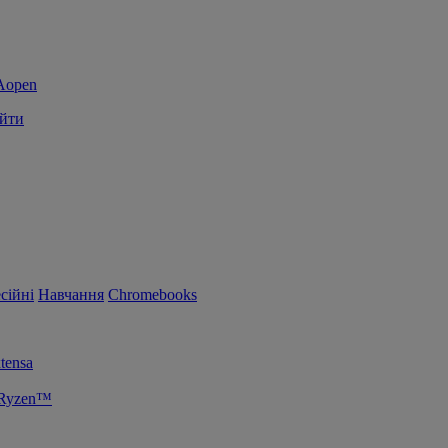
йти
сійні
Навчання
Chromebooks
tensa
 Ryzen™