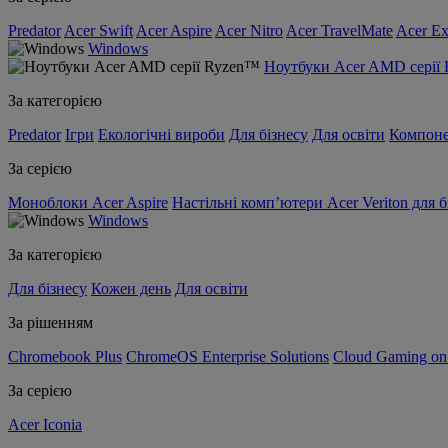
Predator
Acer Swift
Acer Aspire
Acer Nitro
Acer TravelMate
Acer Ex
Windows
Ноутбуки Acer AMD серії
За категорією
Predator
Ігри
Екологічні вироби
Для бізнесу
Для освіти
Компон
За серією
Моноблоки Acer Aspire
Настільні комп’ютери Acer Veriton для б
Windows
За категорією
Для бізнесу
Кожен день
Для освіти
За рішенням
Chromebook Plus
ChromeOS Enterprise Solutions
Cloud Gaming o
За серією
Acer Iconia