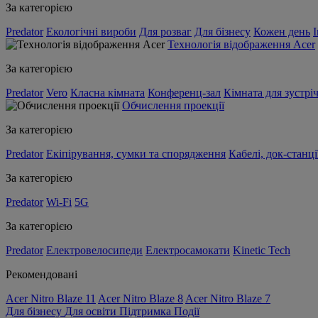
За категорією
Predator
Екологічні вироби
Для розваг
Для бізнесу
Кожен день
Технологія відображення Acer
За категорією
Predator
Vero
Класна кімната
Конференц-зал
Кімната для зустрі
Обчислення проекції
За категорією
Predator
Екіпірування, сумки та спорядження
Кабелі, док-станці
За категорією
Predator
Wi-Fi
5G
За категорією
Predator
Електровелосипеди
Електросамокати
Kinetic Tech
Рекомендовані
Acer Nitro Blaze 11
Acer Nitro Blaze 8
Acer Nitro Blaze 7
Для бізнесу
Для освіти
Підтримка
Події