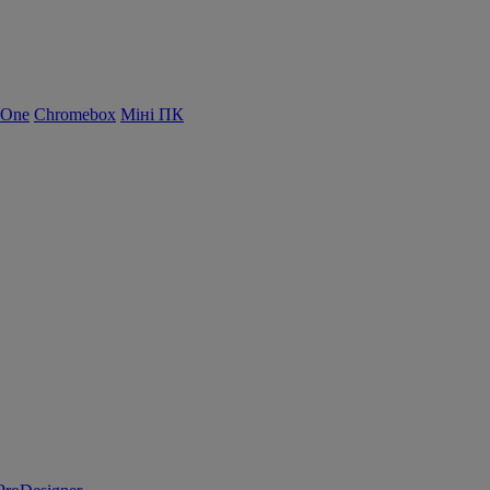
-One
Chromebox
Міні ПК