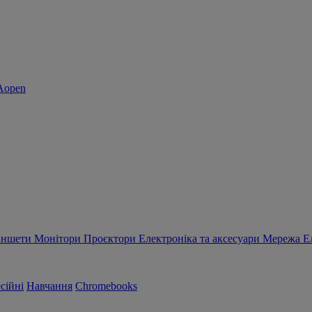
аншети
Монітори
Проєктори
Електроніка та аксесуари
Мережа
Е
сійні
Навчання
Chromebooks