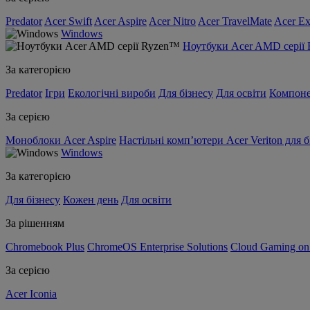
Predator
Acer Swift
Acer Aspire
Acer Nitro
Acer TravelMate
Acer Ex
Windows
Ноутбуки Acer AMD серії
За категорією
Predator
Ігри
Екологічні вироби
Для бізнесу
Для освіти
Компон
За серією
Моноблоки Acer Aspire
Настільні комп’ютери Acer Veriton для б
Windows
За категорією
Для бізнесу
Кожен день
Для освіти
За рішенням
Chromebook Plus
ChromeOS Enterprise Solutions
Cloud Gaming o
За серією
Acer Iconia