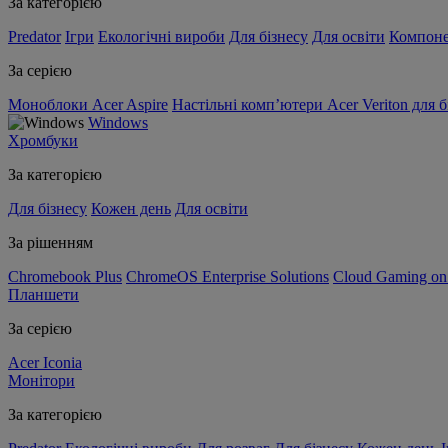
За категорією
Predator
Ігри
Екологічні вироби
Для бізнесу
Для освіти
Компон
За серією
Моноблоки Acer Aspire
Настільні комп’ютери Acer Veriton для б
Windows
Хромбуки
За категорією
Для бізнесу
Кожен день
Для освіти
За рішенням
Chromebook Plus
ChromeOS Enterprise Solutions
Cloud Gaming o
Планшети
За серією
Acer Iconia
Монітори
За категорією