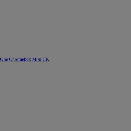
-One
Chromebox
Міні ПК