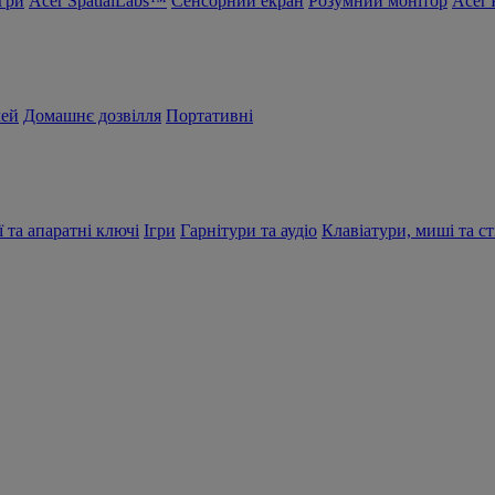
Ігри
Acer SpatialLabs™
Сенсорний екран
Розумний монітор
Acer 
чей
Домашнє дозвілля
Портативні
ї та апаратні ключі
Ігри
Гарнітури та аудіо
Клавіатури, миші та ст