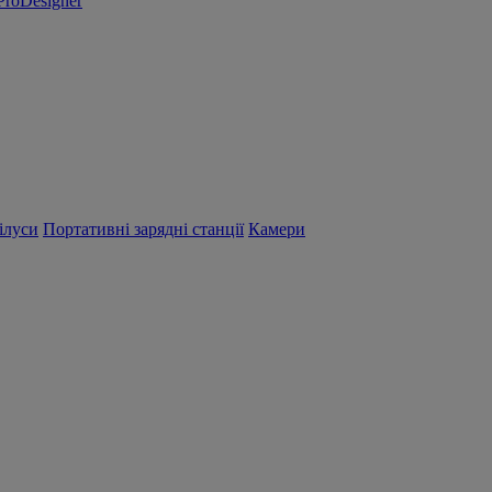
ProDesigner
ілуси
Портативні зарядні станції
Камери