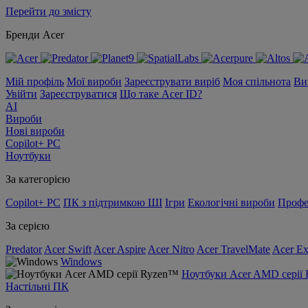
Перейти до змісту
Бренди Acer
Мій профіль
Мої вироби
Зареєструвати виріб
Моя спільнота
Ви
Увійти
Зареєструватися
Що таке Acer ID?
AI
Вироби
Нові вироби
Copilot+ PC
Ноутбуки
За категорією
Copilot+ PC
ПК з підтримкою ШІ
Ігри
Екологічні вироби
Профе
За серією
Predator
Acer Swift
Acer Aspire
Acer Nitro
Acer TravelMate
Acer Ex
Windows
Ноутбуки Acer AMD серії
Настільні ПК