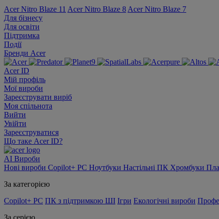
Acer Nitro Blaze 11
Acer Nitro Blaze 8
Acer Nitro Blaze 7
Для бізнесу
Для освіти
Підтримка
Події
Бренди Acer
Acer ID
Мій профіль
Мої вироби
Зареєструвати виріб
Моя спільнота
Вийти
Увійти
Зареєструватися
Що таке Acer ID?
AI
Вироби
Нові вироби
Copilot+ PC
Ноутбуки
Настільні ПК
Хромбуки
Пл
За категорією
Copilot+ PC
ПК з підтримкою ШІ
Ігри
Екологічні вироби
Профе
За серією