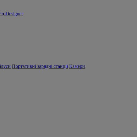
ProDesigner
ілуси
Портативні зарядні станції
Камери