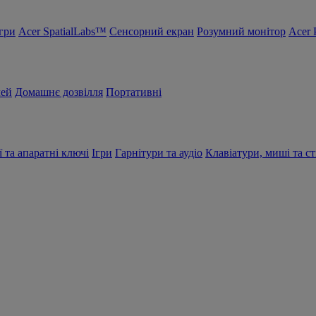
Ігри
Acer SpatialLabs™
Сенсорний екран
Розумний монітор
Acer 
чей
Домашнє дозвілля
Портативні
ї та апаратні ключі
Ігри
Гарнітури та аудіо
Клавіатури, миші та ст