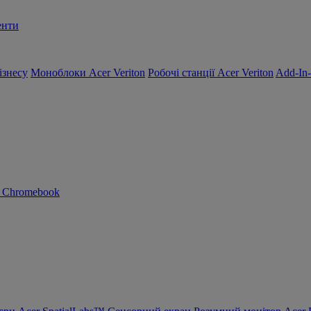
енти
ізнесу
Моноблоки Acer Veriton
Робочі станції Acer Veriton
Add-In
n Chromebook