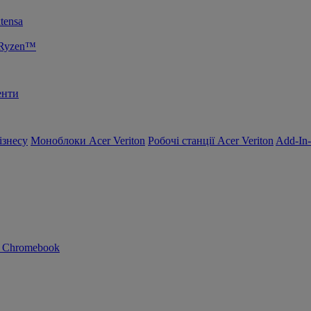
tensa
 Ryzen™
енти
ізнесу
Моноблоки Acer Veriton
Робочі станції Acer Veriton
Add-In
n Chromebook