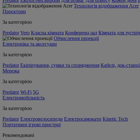
Predator
Екологічні вироби
Для розваг
Для бізнесу
Кожен день
Технологія відображення Acer
Проєктори
За категорією
Predator
Vero
Класна кімната
Конференц-зал
Кімната для зустрі
Обчислення проекції
Електроніка та аксесуари
За категорією
Predator
Екіпірування, сумки та спорядження
Кабелі, док-станці
Мережа
За категорією
Predator
Wi-Fi
5G
Електромобільність
За категорією
Predator
Електровелосипеди
Електросамокати
Kinetic Tech
Портативні ігрові пристрої
Рекомендовані