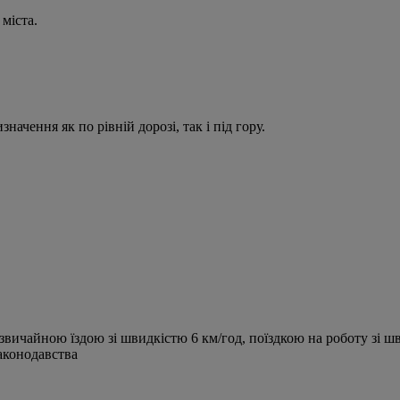
міста.
ачення як по рівній дорозі, так і під гору.
вичайною їздою зі швидкістю 6 км/год, поїздкою на роботу зі ш
аконодавства