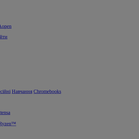
йти
сійні
Навчання
Chromebooks
tensa
 Ryzen™