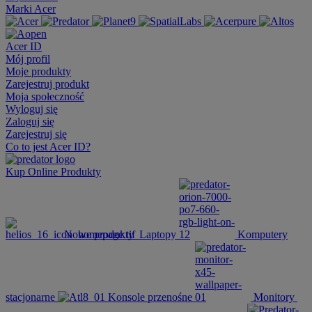
Marki Acer
Acer ID
Mój profil
Moje produkty
Zarejestruj produkt
Moja społeczność
Wyloguj się
Zaloguj się
Zarejestruj się
Co to jest Acer ID?
Kup Online
Produkty
Nowe produkty
Laptopy
Komputery
stacjonarne
Konsole przenośne
Monitory