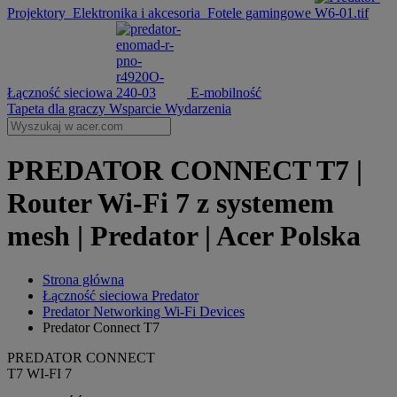
Projektory
Elektronika i akcesoria
Fotele gamingowe
Łączność sieciowa
E-mobilność
Tapeta dla graczy
Wsparcie
Wydarzenia
PREDATOR CONNECT T7 |
Router Wi-Fi 7 z systemem
mesh | Predator | Acer Polska
Strona główna
Łączność sieciowa Predator
Predator Networking Wi-Fi Devices
Predator Connect T7
PREDATOR CONNECT
T7 WI-FI 7