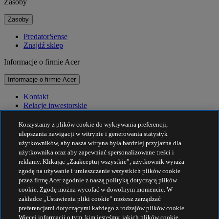
Zasoby
Zasoby
PredatorSense
Znajdź sklep
Informacje o firmie Acer
Informacje o firmie Acer
Kontakt
Relacje inwestorskie
Prasa
Nagrody
Korzystamy z plików cookie do wykrywania preferencji,
Wydarzenia
ulepszania nawigacji w witrynie i generowania statystyk
użytkowników, aby nasza witryna była bardziej przyjazna dla
Zrównoważony rozwój
użytkownika oraz aby zapewniać spersonalizowane treści i
reklamy. Klikając „Zaakceptuj wszystkie”, użytkownik wyraża
Zrównoważony rozwój
zgodę na używanie i umieszczanie wszystkich plików cookie
przez firmę Acer zgodnie z naszą polityką dotyczącą plików
Społeczna odpowiedzialność biznesu
cookie. Zgodę można wycofać w dowolnym momencie. W
Ślad węglowy produktu
zakładce „Ustawienia pliki cookie” możesz zarządzać
Projekt Humanity
preferencjami dotyczącymi każdego z rodzajów plików cookie.
Earthion
Więcej informacji o tym, kim jesteśmy, jakich plików cookie