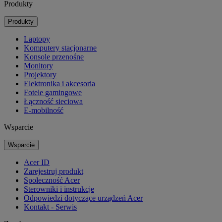
Produkty
Produkty
Laptopy
Komputery stacjonarne
Konsole przenośne
Monitory
Projektory
Elektronika i akcesoria
Fotele gamingowe
Łączność sieciowa
E-mobilność
Wsparcie
Wsparcie
Acer ID
Zarejestruj produkt
Społeczność Acer
Sterowniki i instrukcje
Odpowiedzi dotyczące urządzeń Acer
Kontakt - Serwis