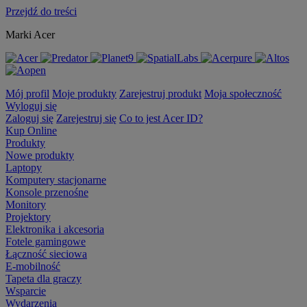
Przejdź do treści
Marki Acer
Mój profil
Moje produkty
Zarejestruj produkt
Moja społeczność
Wyloguj się
Zaloguj się
Zarejestruj się
Co to jest Acer ID?
Kup Online
Produkty
Nowe produkty
Laptopy
Komputery stacjonarne
Konsole przenośne
Monitory
Projektory
Elektronika i akcesoria
Fotele gamingowe
Łączność sieciowa
E-mobilność
Tapeta dla graczy
Wsparcie
Wydarzenia